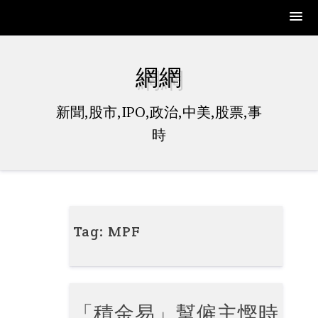
Skip
to
網網
content
新聞,股市,IPO,政治,中美,股票,事
時
Tag:
MPF
「積金易」幫僱主慳時