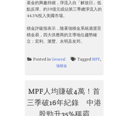
基金的興趣持續，淨流入自「解放日」低
點反彈。約39億元或佔第三季總淨流入的
44.3%投入美國市場。
積金評級指表示，隨著強積金系統過渡至
積金易，四大供應商的主導地位趨勢確
立：宏利、滙豐、永明及友邦。
Posted in
Tagged
,
General
MPF
強積金
MPF人均賺破4萬！首
三季破16年紀錄 中港
股勁升35%稱霸