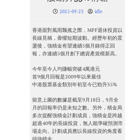
2025-09-23
idle
香港面對風雨飄搖之際，MPF退休投資以
長線見稱，毋懼短期波動。經歷年初的震
盪後，強積金有望連續5個月錄得正回
報，亦連續5個月創下總資產規模新高。
今年至今人均賺幅突破4萬港元
首9個月回報是2009年以來最佳
中港股票基金類別年初至今已勁升35%
留意上圖的數據是截至9月18日，9月全
月的回報率仍是未知之數。另外，積金局
多次提醒強積金計劃成員，強積金是跨越
超過40年的長線投資，無人能準確預測市
場走向。計劃成員應以長線投資的角度看
待強積金。