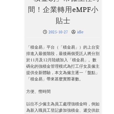
間！企業轉用eMPF小
貼士
2025-10-27
idle
「積金易」平台（「積金易」）的上台安
排進入最後階段，最後兩個受託人將分別
於11月及12月陸續加入「積金易」。數
碼化的強積金管理模式為打工仔女及僱主
提供全新體驗，本文為僱主逐一「盤點」
「積金易」帶來甚麼實際著數。
方便、慳時間
以往不少僱主為員工處理強積金時，例如
為新入職員工登記參加強積金、遞交供款