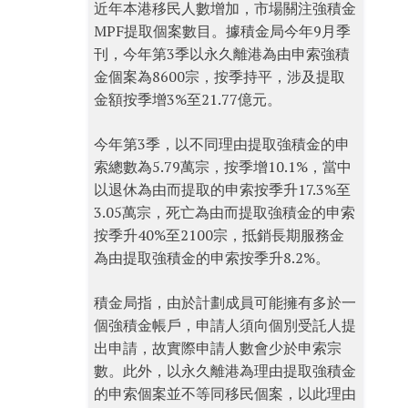
近年本港移民人數增加，市場關注強積金
MPF提取個案數目。據積金局今年9月季
刊，今年第3季以永久離港為由申索強積
金個案為8600宗，按季持平，涉及提取
金額按季增3%至21.77億元。
今年第3季，以不同理由提取強積金的申
索總數為5.79萬宗，按季增10.1%，當中
以退休為由而提取的申索按季升17.3%至
3.05萬宗，死亡為由而提取強積金的申索
按季升40%至2100宗，抵銷長期服務金
為由提取強積金的申索按季升8.2%。
積金局指，由於計劃成員可能擁有多於一
個強積金帳戶，申請人須向個別受託人提
出申請，故實際申請人數會少於申索宗
數。此外，以永久離港為理由提取強積金
的申索個案並不等同移民個案，以此理由