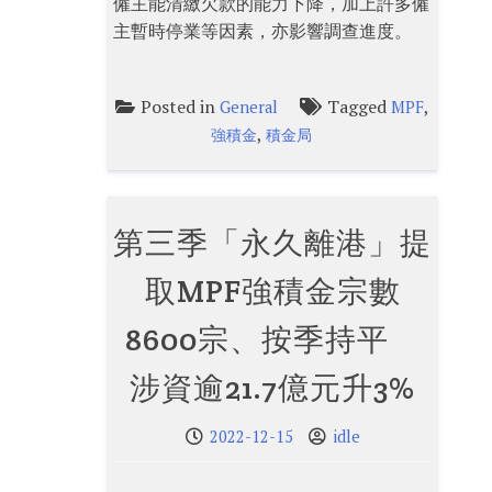
僱主能清繳欠款的能力下降，加上許多僱
主暫時停業等因素，亦影響調查進度。
Posted in
Tagged
,
General
MPF
,
強積金
積金局
第三季「永久離港」提
取MPF強積金宗數
8600宗、按季持平
涉資逾21.7億元升3%
2022-12-15
idle