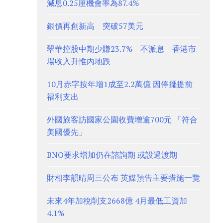
減息0.25厘機會率為87.4%
銀價再創新高 突破57美元
翠華控股中期少賺23.7% 不派息 香港市
場收入升惟內地跌
10月赤字按年增1成至2.2萬億 因停擺提前
福利支出
外國旅客訪國家公園收費增逾700元 「符合
美國優先」
BNO要求增加仍在諮詢期 或設過渡期
財相李韻晴周三公布 英媒預告主要措施一覽
未來4年加稅削支2668億 4月最低工資加
4.1%