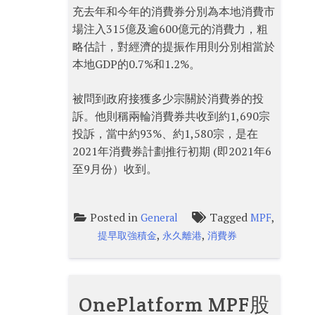
充去年和今年的消費券分別為本地消費市
場注入315億及逾600億元的消費力，粗
略估計，對經濟的提振作用則分別相當於
本地GDP的0.7%和1.2%。
被問到政府接獲多少宗關於消費券的投
訴。他則稱兩輪消費券共收到約1,690宗
投訴，當中約93%、約1,580宗，是在
2021年消費券計劃推行初期 (即2021年6
至9月份）收到。
Posted in
Tagged
,
General
MPF
,
,
提早取強積金
永久離港
消費券
OnePlatform MPF股