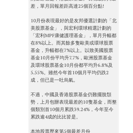
差，單月回報差距高達25個百分點!
10月份表現最好的是友邦優選計劃的「北
美股票基金」，與宏利環球精選計劃的
「宏利MPF康健護理基金」，單月升幅都
在8%以上。而其餘多隻歐美或環球股票
基金，升幅都在7%以上。以致美國股票
基金10月份平均升7.7%，歐洲股票基金
及環球股票基金10月份都平均升6.8%及
5.55%。雖然今年首10個月平均仍跌2
成，但已是一吐烏氣。
不過，中國及香港股票基金仍難擺脫頹
勢，上月包辦表現最差的10隻基金，而整
個類別首10個月累跌39.24%，今年至今
累跌逾4成的比比皆是。
本地股票歷來第5個最差月份