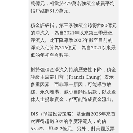
萬億元，相當於479萬名強積金成員平均
帳戶結餘31.9萬元。
積金評級指，第三季強積金錄得約80億元
的淨流入，為自2021年以來第三季最低
淨流入。此下降導致2025年截至目前的
淨流入估算為316億元，為自2021以來最
低的年初至今數字。
對於強積金淨流入持續歷史性下降，積金
評級主席叢川普（Francis Chung）表示
多重因素，而非單一原因，可能導致放
緩。永久離港、減少自願性供款，以及退
休人士提取資金，都可能造成資金流出。
DIS（預設投資策略）基金自2023年來首
次獲得超過50%的季度淨流入，約佔
55.4%，即48.2億元。另外，對美國股票