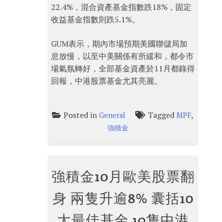
22.4%，混合資產基金指數跌18%，固定
收益基金指數則跌5.1%。
GUM表示，期內市場預期美國聯儲局加
息放慢，以至中美關係有所緩和，都令市
場氣氛轉好，全部基金資產於11月都錄得
回報，中港股票基金尤其亮麗。
Posted in
Tagged
,
General
MPF
強積金
強積金10月歐美股票翻
身 兩隻升逾8% 囊括10
大最佳基金 10隻中港