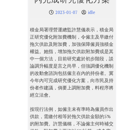
2023-01-07
idle
積金局署理營運總監許慧儀表示，積金局
正研究優化附加費機制，令僱主及早繳付
拖欠供款及附加費，加強保障僱員強積金
權益。她指，增加拖欠供款附加費或是其
中一個方法，目前研究處於初步階段，談
論調升幅度是言之尚早，但強調優化機制
的改動會諮詢包括僱主在內的持份者。冀
今年內可完成研究優化方案，向市民及持
份者作建議，倘要上調附加費，料程序將
經立法會。
按現行法例，如僱主未有準時為僱員作出
供款，需繳付相等於拖欠供款金額的5%
的附加費。許慧儀稱，不論僱主何時補交