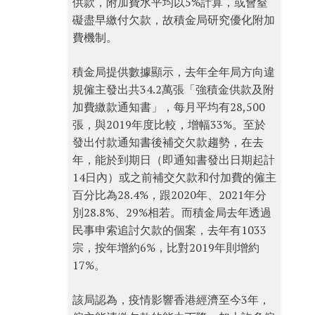
供款，附加費水平均以5%計算，或會窒
礙盡早繳付欠款，故積金局研究優化附加
費機制。
積金局提供數據顯示，去年全年局方向違
規僱主發出共34.2萬張「強積金供款及附
加費繳款通知書」，每月平均有28,500
張，與2019年度比較，增幅33%。至於
發出付款通知書後補交欠款趨勢，在去
年，能於到期日（即通知書發出日期起計
14日內）或之前補交欠款和付加費的僱主
百分比為28.4%，跟2020年、2021年分
別28.8%、29%相若。而積金局去年透過
民事申索追討欠款的個案，去年有1033
宗，按年增約6%，比對2019年則增約
17%。
該局認為，疫情影響香港經濟至今3年，