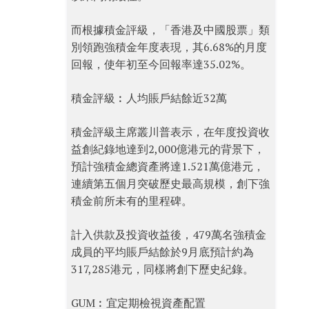
而根據積金評級，「香港及中國股票」類
別領跑強積金年度表現，其6.68%的月度
回報，使年初至今回報率達35.02%。
積金評級︰人均賬戶結餘近32萬
積金評級主席叢川普表示，在年度投資收
益創紀錄地達到2,000億港元的背景下，
預計強積金總資產將達1.521萬億港元，
連續第五個月突破歷史最高規模，創下強
積金前所未有的里程碑。
計入供款及投資收益後，479萬名強積金
成員的平均賬戶結餘於9月底預計約為
317,285港元，同樣將創下歷史紀錄。
GUM︰宜定期檢視資產配置