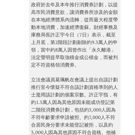
政府於去年及本年推行消費券計劃，以提
高市民消費意欲，讓消費券所涉及的金額
在本地經濟體系內流轉，從而最大程度帶
動本地消費，加速經濟復蘇。財經事務及
庫務局長許正宇今日（7日）表示，截至
上月底，第2階段計劃剔除約9.3萬人的申
領，當中約8萬人因曾作出「永久離港」
法定聲明提早取強積金或公積金，而被判
定不符資格領消費券。
立法會議員葛珮帆在會議上提出自該計劃
推行至今懷疑不符合該計劃資格準則的人
士濫用該計劃的個案宗數。許正宇指，有
約1.3萬人因為其他原因未能成功登記第
二階段消費券計劃，包括約3,000人因為
不符年齡要求申請被拒、約7,000人不符
合居民身分要求未能登記被拒，以及約
3,000人因為其他原因不符合資格。他補