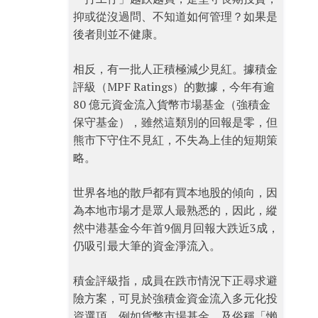
抑或從沒過問、不知道如何管理？如果是
後者則並不健康。
相反，有一批人正積極減少見紅。據積金
評級（MPF Ratings）的數據，今年有逾
80 億元資金流入貨幣市場基金（強積金
保守基金），雖然這類別的回報是零，但
熊市下守住不見紅，不失為上佳的短期策
略。
世界各地的散戶都有買本地股的傾向，因
為本地市場才是眾人最熟悉的，因此，縱
然中港基金今年首9個月回報大跌近3成，
仍吸引最大筆的資金淨流入。
積金評級指，成員在跌市情況下正尋求避
險方案，可見於強積金資金流入多元化投
資選項，例如貨幣市場基金，及俗稱「懶