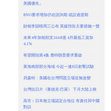
美國優先」
BNO要求增加仍在諮詢期 或設過渡期
財相李韻晴周三公布 英媒預告主要措施一覽
未來4年加稅削支2668億 4月最低工資加
4.1%
有望開拍第4集 應特朗普要求重啟
黃海南部部分海域 今起一連8日射擊試驗
貝森特：美國在台灣問題立場並無改變
台灣抗日片《賽德克·巴萊》 下月大陸上映
高市︰日本無立場認定台地位 有責任與中國
對話