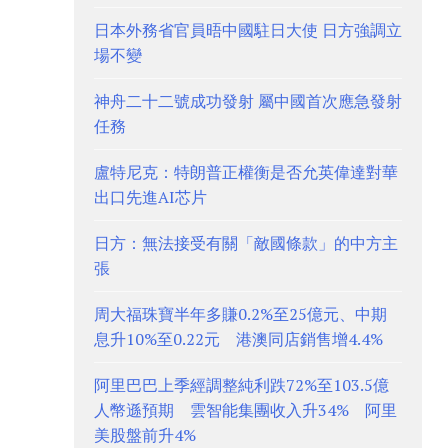
日本外務省官員晤中國駐日大使 日方強調立
場不變
神舟二十二號成功發射 屬中國首次應急發射
任務
盧特尼克：特朗普正權衡是否允英偉達對華
出口先進AI芯片
日方：無法接受有關「敵國條款」的中方主
張
周大福珠寶半年多賺0.2%至25億元、中期
息升10%至0.22元 港澳同店銷售增4.4%
阿里巴巴上季經調整純利跌72%至103.5億
人幣遜預期 雲智能集團收入升34% 阿里
美股盤前升4%