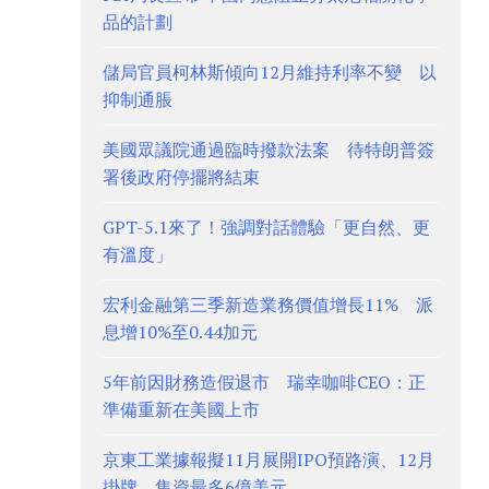
品的計劃
儲局官員柯林斯傾向12月維持利率不變 以
抑制通脹
美國眾議院通過臨時撥款法案 待特朗普簽
署後政府停擺將結束
GPT-5.1來了！強調對話體驗「更自然、更
有溫度」
宏利金融第三季新造業務價值增長11% 派
息增10%至0.44加元
5年前因財務造假退市 瑞幸咖啡CEO：正
準備重新在美國上市
京東工業據報擬11月展開IPO預路演、12月
掛牌 集資最多6億美元