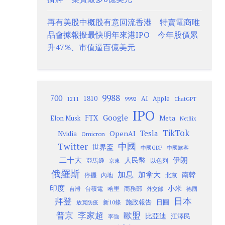
再有美股中概股有意回流香港 特賣電商唯
品會據報擬最快明年來港IPO 今年股價累
升47%、市值逼百億美元
9988
700
1810
AI
Apple
1211
9992
ChatGPT
IPO
Google
FTX
Meta
Elon Musk
Netflix
TikTok
Tesla
OpenAI
Nvidia
Omicron
Twitter
中國
世界盃
中國GDP
中國旅客
二十大
伊朗
人民幣
以色列
亞馬遜
京東
俄羅斯
加息
加拿大
南韓
內地
停擺
北京
印度
小米
台灣
台積電
哈里
商務部
外交部
德國
日本
拜登
施政報告
日圓
新10條
放寬防疫
歐盟
普京
李家超
比亞迪
江澤民
李強