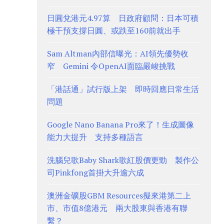
日圓兌港元4.97算 日政府顧問：日本可積
極干預支撐日圓、或跌至160前就出手
Sam Altman內部信曝光：AI領先優勢收
窄 Gemini 令OpenAI面臨嚴峻挑戰
「港話通」試行版上架 即時回應日常生活
問題
Google Nano Banana Pro來了！生成圖像
能力大提升 支持多種語言
洗腦兒歌Baby Shark歌紅股價更勁 製作公
司Pinkfong首掛大升逾六成
澳洲金礦股GBM Resources擬來港第二上
市、市值8億港元 兩大股東與香港有聯
繫？