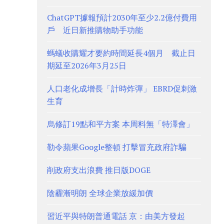
ChatGPT據報預計2030年至少2.2億付費用
戶 近日新推購物助手功能
螞蟻收購耀才要約時間延長4個月 截止日
期延至2026年3月25日
人口老化成增長「計時炸彈」 EBRD促刺激
生育
烏修訂19點和平方案 本周料無「特澤會」
勒令蘋果Google整頓 打擊冒充政府詐騙
削政府支出浪費 推日版DOGE
陰霾漸明朗 全球企業放緩加價
習近平與特朗普通電話 京：由美方發起