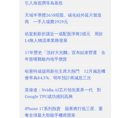
引入海底撈等為基投
天域半導體2658招股、碳化硅外延片製造
商 一手入場費2929元
佑駕創新折讓近一成配股淨籌2億元 用於
L4無人物流車業務發展
57年歷史「頂好大光麵」宣布結束營運 去
年曾嘆難敵內地平價貨
哈塞特成儲局新任主席大熱門 12月減息機
會率為84.3%、明年預計再減息三次
英偉達：Nvidia AI芯片領先業界一代 對
Google TPU成功感到高興
iPhone 17系列熱賣 蘋果將打低三星、重
奪全球最大智能手機商寶座