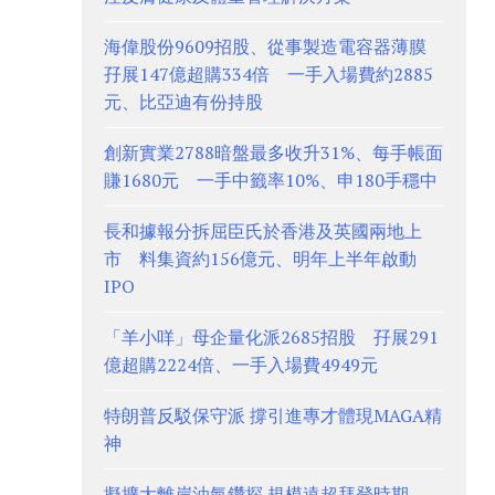
海偉股份9609招股、從事製造電容器薄膜
孖展147億超購334倍 一手入場費約2885
元、比亞迪有份持股
創新實業2788暗盤最多收升31%、每手帳面
賺1680元 一手中籤率10%、申180手穩中
長和據報分拆屈臣氏於香港及英國兩地上
市 料集資約156億元、明年上半年啟動
IPO
「羊小咩」母企量化派2685招股 孖展291
億超購2224倍、一手入場費4949元
特朗普反駁保守派 撐引進專才體現MAGA精
神
擬擴大離岸油氣鑽探 規模遠超拜登時期