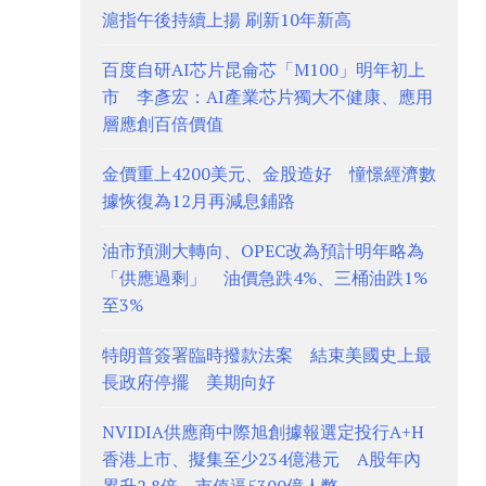
滬指午後持續上揚 刷新10年新高
百度自研AI芯片昆侖芯「M100」明年初上
市 李彥宏：AI產業芯片獨大不健康、應用
層應創百倍價值
金價重上4200美元、金股造好 憧憬經濟數
據恢復為12月再減息鋪路
油市預測大轉向、OPEC改為預計明年略為
「供應過剩」 油價急跌4%、三桶油跌1%
至3%
特朗普簽署臨時撥款法案 結束美國史上最
長政府停擺 美期向好
NVIDIA供應商中際旭創據報選定投行A+H
香港上市、擬集至少234億港元 A股年內