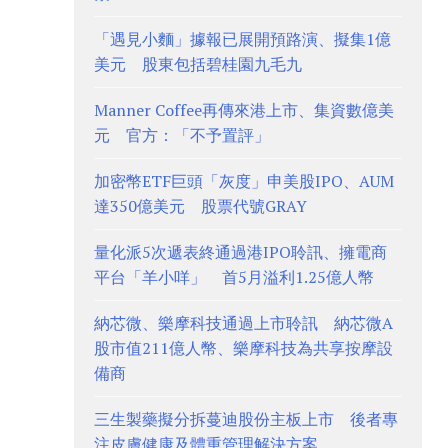
「遇見小麵」據報已展開預路演、擬集1億
美元 股東包括碧桂園九毛九
Manner Coffee再傳來港上市、集資數億美
元 官方：「不予置評」
加密幣ETF巨頭「灰度」申美股IPO、AUM
達350億美元 股票代號GRAY
量化派5次遞表終通過港IPO聆訊、擁電商
平台「羊小咩」 首5月溢利1.25億人幣
納芯微、樂摩科技通過上市聆訊 納芯微A
股市值211億人幣、樂摩科技為共享按摩設
備商
三生製藥擬分拆蔓迪股份主板上市 後者專
注皮膚健康及體重管理解決方案