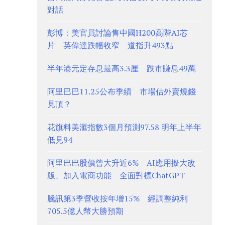
對話
彭博：美官員討論售中國H200高階AI芯
片 英偉達跌幅收窄 道指升493點
半年港元定存息最高3.3厘 跌市賺息49萬
阿里巴巴11.25公布季績 市場估外賣燒錢
見頂？
花旗料美滙指數3個月預測97.58 明年上半年
低見94
阿里巴巴股價曾大升近6% AI應用擬大改
版、加入電商功能 全面對標ChatGPT
騰訊第3季營收按年增15% 經調整純利
705.5億人幣大勝預期