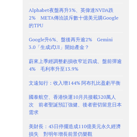
Alphabet夜盤再升3%、英偉達NVDA跌
2% META傳洽談斥數十億美元購Google
的TPU
Google升6%、盤後再升逾2% Gemini
3.0「生成式UI」開始產金？
蔚來上季經調整虧損收窄近四成、盤前彈逾
4% 毛利率升至13.9%
文遠知行：收入增144% 阿布扎比盈虧平衡
國泰航空、香港快運10月共接載320萬人
次 前者聖誕預訂強健、後者密切留意日本
需求
美財長：43日停擺造成110億美元永久經濟
損失 對明年增長前景仍樂觀