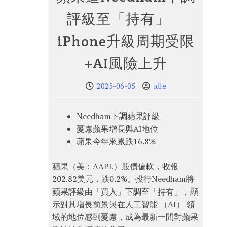
評級至「持有」
iPhone升級周期受限
+AI風險上升
2025-06-05
idle
Needham下調蘋果評級
憂慮蘋果增長與AI地位
蘋果今年來累跌16.8%
蘋果（美：AAPL）股價偏軟，收報
202.82美元，跌0.2%。投行Needham將
蘋果評級由「買入」下調至「持有」，顯
示對其增長前景與在人工智能 （AI） 領
域的地位感到憂慮，成為最新一間對蘋果