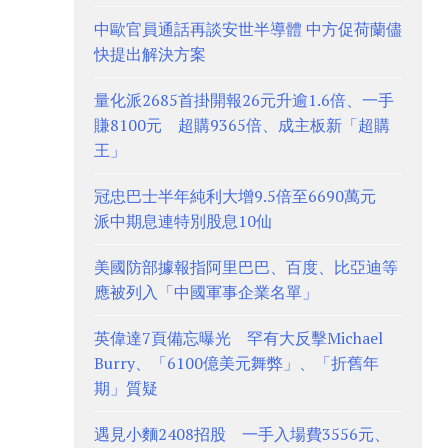
中歐官員通話再談安世半導體 中方促荷蘭儘
快提出解決方案
量化派2685首掛開報26元升逾1.6倍、一手
賺8100元 超購9365倍、成主板新「超購
王」
冠忠巴士半年純利大增9.5倍至6690萬元
派中期息連特別股息10仙
美國防部據報指阿里巴巴、百度、比亞迪等
應被列入「中國軍事企業名單」
英偉達7頁備忘曝光 罕有大反擊Michael
Burry、「6100億美元舞弊」、「折舊年
期」質疑
遇見小麵2408招股 一手入場費3556元、