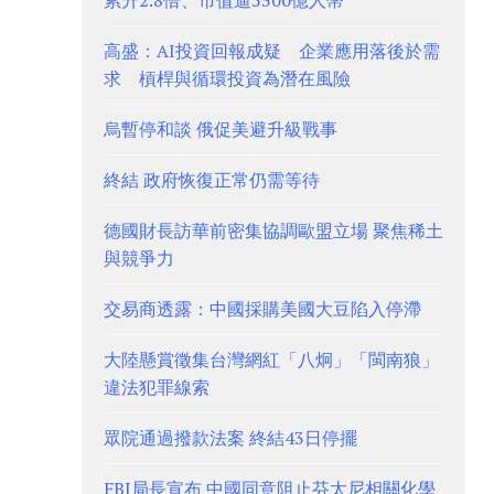
累升2.8倍、市值逼5300億人幣
高盛：AI投資回報成疑 企業應用落後於需
求 槓桿與循環投資為潛在風險
烏暫停和談 俄促美避升級戰事
終結 政府恢復正常仍需等待
德國財長訪華前密集協調歐盟立場 聚焦稀土
與競爭力
交易商透露：中國採購美國大豆陷入停滯
大陸懸賞徵集台灣網紅「八炯」「閩南狼」
違法犯罪線索
眾院通過撥款法案 終結43日停擺
FBI局長宣布 中國同意阻止芬太尼相關化學