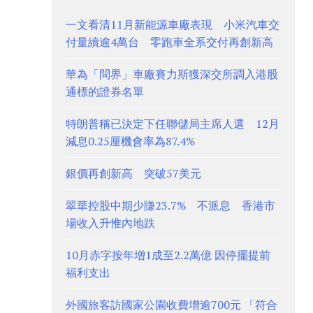
一文看清11月新能源車廠表現 小米汽車交
付量續逾4萬台 零跑車全系交付再創新高
華為「問界」車廠賽力斯獲深交所調入港股
通標的證券名單
特朗普稱已決定下任聯儲局主席人選 12月
減息0.25厘機會率為87.4%
銀價再創新高 突破57美元
翠華控股中期少賺23.7% 不派息 香港市
場收入升惟內地跌
10月赤字按年增1成至2.2萬億 因停擺提前
福利支出
外國旅客訪國家公園收費增逾700元 「符合