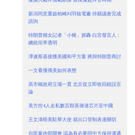
新潟同意重啟柏崎刈羽核電廠 待縣議會完成
諮詢
特朗普稱女記者「小豬」捱轟 白宮發言人：
總統坦率透明
澤連斯基接獲美國和平方案 將與特朗普商討
一文看懂俄美如何表態
高市稱政府立場一貫 北京促立即收回錯誤言
論
美方控4人走私數百顆英偉達芯片至中國
王文濤晤美駐華大使 就出口管制表達關切
自民黨內部開會 認為有必要同中方保持溝通