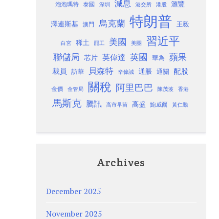
減息
滙豐
泡泡瑪特
泰國
深圳
港股
港交所
特朗普
烏克蘭
澤連斯基
澳門
王毅
習近平
美國
稀土
白宮
罷工
美團
聯儲局
蘋果
英國
英偉達
芯片
華為
貝森特
裁員
配股
通脹
訪華
通關
辛偉誠
關稅
阿里巴巴
金價
金管局
香港
陳茂波
馬斯克
騰訊
高盛
高市早苗
鮑威爾
黃仁勳
Archives
December 2025
November 2025