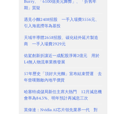
Burry、「6100億美元舞弊」、「折舊年
期」質疑
遇見小麵2408招股 一手入場費3556元、
引入海底撈等為基投
天域半導體2658招股、碳化硅外延片製造
商 一手入場費2929元
佑駕創新折讓近一成配股淨籌2億元 用於
L4無人物流車業務發展
57年歷史「頂好大光麵」宣布結束營運 去
年曾嘆難敵內地平價貨
哈塞特成儲局新任主席大熱門 12月減息機
會率為84.3%、明年預計再減息三次
英偉達：Nvidia AI芯片領先業界一代 對