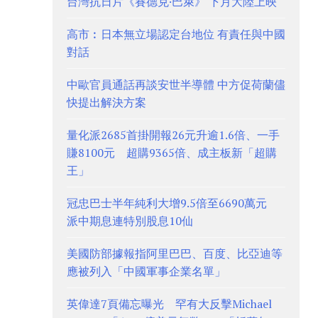
台灣抗日片《賽德克·巴萊》 下月大陸上映
高市︰日本無立場認定台地位 有責任與中國
對話
中歐官員通話再談安世半導體 中方促荷蘭儘
快提出解決方案
量化派2685首掛開報26元升逾1.6倍、一手
賺8100元 超購9365倍、成主板新「超購
王」
冠忠巴士半年純利大增9.5倍至6690萬元
派中期息連特別股息10仙
美國防部據報指阿里巴巴、百度、比亞迪等
應被列入「中國軍事企業名單」
英偉達7頁備忘曝光 罕有大反擊Michael