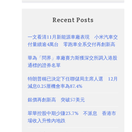
Recent Posts
一文看清11月新能源車廠表現 小米汽車交
付量續逾4萬台 零跑車全系交付再創新高
華為「問界」車廠賽力斯獲深交所調入港股
通標的證券名單
特朗普稱已決定下任聯儲局主席人選 12月
減息0.25厘機會率為87.4%
銀價再創新高 突破57美元
翠華控股中期少賺23.7% 不派息 香港市
場收入升惟內地跌