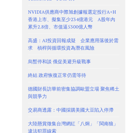
NVIDIA供應商中際旭創據報選定投行A+H
香港上市、擬集至少234億港元 A股年內
累升2.8倍、市值逼5300億人幣
高盛：AI投資回報成疑 企業應用落後於需
求 槓桿與循環投資為潛在風險
烏暫停和談 俄促美避升級戰事
終結 政府恢復正常仍需等待
德國財長訪華前密集協調歐盟立場 聚焦稀土
與競爭力
交易商透露：中國採購美國大豆陷入停滯
大陸懸賞徵集台灣網紅「八炯」「閩南狼」
違法犯罪線索