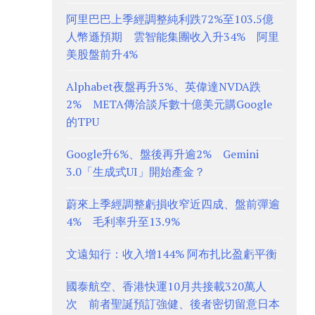
阿里巴巴上季經調整純利跌72%至103.5億
人幣遜預期 雲智能集團收入升34% 阿里
美股盤前升4%
Alphabet夜盤再升3%、英偉達NVDA跌
2% META傳洽談斥數十億美元購Google
的TPU
Google升6%、盤後再升逾2% Gemini
3.0「生成式UI」開始產金？
蔚來上季經調整虧損收窄近四成、盤前彈逾
4% 毛利率升至13.9%
文遠知行：收入增144% 阿布扎比盈虧平衡
國泰航空、香港快運10月共接載320萬人
次 前者聖誕預訂強健、後者密切留意日本