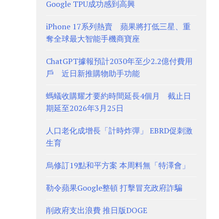
Google TPU成功感到高興
iPhone 17系列熱賣 蘋果將打低三星、重
奪全球最大智能手機商寶座
ChatGPT據報預計2030年至少2.2億付費用
戶 近日新推購物助手功能
螞蟻收購耀才要約時間延長4個月 截止日
期延至2026年3月25日
人口老化成增長「計時炸彈」 EBRD促刺激
生育
烏修訂19點和平方案 本周料無「特澤會」
勒令蘋果Google整頓 打擊冒充政府詐騙
削政府支出浪費 推日版DOGE