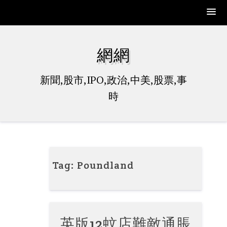
Skip
to
網網
content
新聞,股市,IPO,政治,中美,股票,事
時
Tag:
Poundland
英版12蚊店難敵通脹