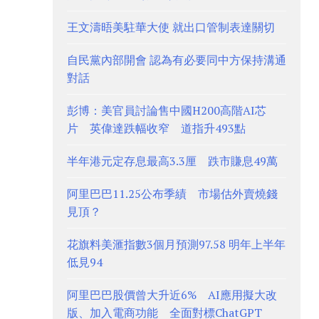
王文濤晤美駐華大使 就出口管制表達關切
自民黨內部開會 認為有必要同中方保持溝通
對話
彭博：美官員討論售中國H200高階AI芯
片 英偉達跌幅收窄 道指升493點
半年港元定存息最高3.3厘 跌市賺息49萬
阿里巴巴11.25公布季績 市場估外賣燒錢
見頂？
花旗料美滙指數3個月預測97.58 明年上半年
低見94
阿里巴巴股價曾大升近6% AI應用擬大改
版、加入電商功能 全面對標ChatGPT