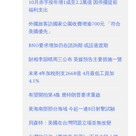
10月赤字按年增1成至2.2萬億 因停擺提前
福利支出
外國旅客訪國家公園收費增逾700元 「符合
美國優先」
BNO要求增加仍在諮詢期 或設過渡期
財相李韻晴周三公布 英媒預告主要措施一覽
未來4年加稅削支2668億 4月最低工資加
4.1%
有望開拍第4集 應特朗普要求重啟
黃海南部部分海域 今起一連8日射擊試驗
貝森特：美國在台灣問題立場並無改變