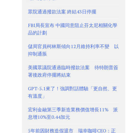
眾院通過撥款法案 終結43日停擺
FBI局長宣布 中國同意阻止芬太尼相關化學
品的計劃
儲局官員柯林斯傾向12月維持利率不變 以
抑制通脹
美國眾議院通過臨時撥款法案 待特朗普簽
署後政府停擺將結束
GPT-5.1來了！強調對話體驗「更自然、更
有溫度」
宏利金融第三季新造業務價值增長11% 派
息增10%至0.44加元
5年前因財務造假退市 瑞幸咖啡CEO：正