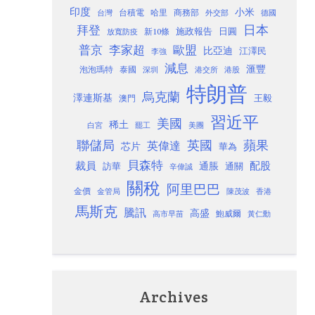
印度
小米
台灣
台積電
哈里
商務部
外交部
德國
日本
拜登
施政報告
日圓
新10條
放寬防疫
歐盟
普京
李家超
比亞迪
江澤民
李強
減息
滙豐
泡泡瑪特
泰國
深圳
港股
港交所
特朗普
烏克蘭
澤連斯基
澳門
王毅
習近平
美國
稀土
白宮
罷工
美團
聯儲局
蘋果
英國
英偉達
芯片
華為
貝森特
裁員
配股
通脹
訪華
通關
辛偉誠
關稅
阿里巴巴
金價
金管局
香港
陳茂波
馬斯克
騰訊
高盛
高市早苗
鮑威爾
黃仁勳
Archives