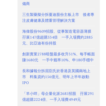
備商
三生製藥擬分拆蔓迪股份主板上市 後者專
注皮膚健康及體重管理解決方案
海偉股份9609招股、從事製造電容器薄膜
孖展147億超購334倍 一手入場費約2885
元、比亞迪有份持股
創新實業2788暗盤最多收升31%、每手帳面
賺1680元 一手中籤率10%、申180手穩中
長和據報分拆屈臣氏於香港及英國兩地上
市 料集資約156億元、明年上半年啟動
IPO
「羊小咩」母企量化派2685招股 孖展291
億超購2224倍、一手入場費4949元