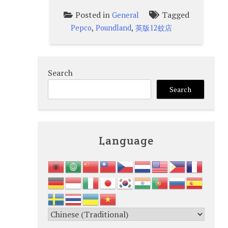
Posted in
Tagged
General
,
,
Pepco
Poundland
英版12蚊店
Search
Search
Language