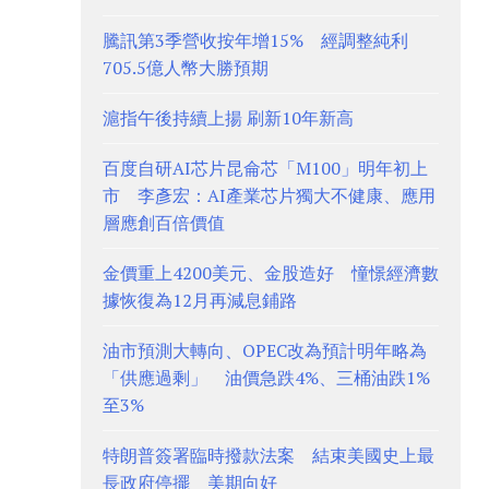
騰訊第3季營收按年增15% 經調整純利
705.5億人幣大勝預期
滬指午後持續上揚 刷新10年新高
百度自研AI芯片昆侖芯「M100」明年初上
市 李彥宏：AI產業芯片獨大不健康、應用
層應創百倍價值
金價重上4200美元、金股造好 憧憬經濟數
據恢復為12月再減息鋪路
油市預測大轉向、OPEC改為預計明年略為
「供應過剩」 油價急跌4%、三桶油跌1%
至3%
特朗普簽署臨時撥款法案 結束美國史上最
長政府停擺 美期向好