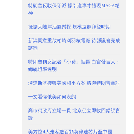
特朗普反駁保守派 撐引進專才體現MAGA精
神
擬擴大離岸油氣鑽探 規模遠超拜登時期
新潟同意重啟柏崎刈羽核電廠 待縣議會完成
諮詢
特朗普稱女記者「小豬」捱轟 白宮發言人：
總統坦率透明
澤連斯基接獲美國和平方案 將與特朗普商討
一文看懂俄美如何表態
高市稱政府立場一貫 北京促立即收回錯誤言
論
美方控4人走私數百顆英偉達芯片至中國