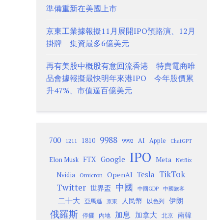
準備重新在美國上市
京東工業據報擬11月展開IPO預路演、12月
掛牌 集資最多6億美元
再有美股中概股有意回流香港 特賣電商唯
品會據報擬最快明年來港IPO 今年股價累
升47%、市值逼百億美元
9988
700
1810
AI
Apple
1211
9992
ChatGPT
IPO
Google
FTX
Meta
Elon Musk
Netflix
TikTok
Tesla
OpenAI
Nvidia
Omicron
Twitter
中國
世界盃
中國GDP
中國旅客
二十大
伊朗
人民幣
以色列
亞馬遜
京東
俄羅斯
加息
加拿大
南韓
內地
停擺
北京