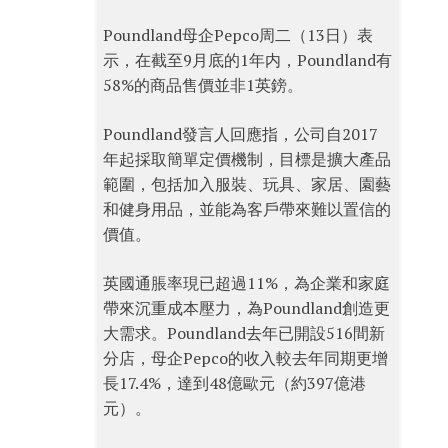
Poundland母企Pepco周二（13日）表
示，在截至9月底的1年内，Poundland有
58%的商品售價並非1英鎊。
Poundland發言人回應指，公司自2017
年起採取簡單定價機制，目標是擴大產品
範圍，包括加入服裝、玩具、家居、園藝
和健身用品，並能為客戶帶來難以置信的
價值。
英國通脹率現已超過11%，為企業和家庭
帶來沉重成本壓力，為Poundland創造更
大需求。Poundland去年已開設516間新
分店，母企Pepco的收入較去年同期更增
長17.4%，達到48億歐元（約397億港
元）。