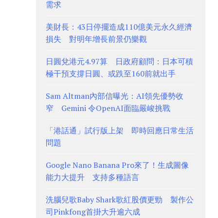
需求
美財長：43日停擺造成110億美元永久經濟
損失 對明年增長前景仍樂觀
日圓兌港元4.97算 日政府顧問：日本可積
極干預支撐日圓、或跌至160前就出手
Sam Altman內部信曝光：AI領先優勢收
窄 Gemini 令OpenAI面臨嚴峻挑戰
「港話通」試行版上架 即時回應日常生活
問題
Google Nano Banana Pro來了！生成圖像
能力大提升 支持多種語言
洗腦兒歌Baby Shark歌紅股價更勁 製作公
司Pinkfong首掛大升逾六成