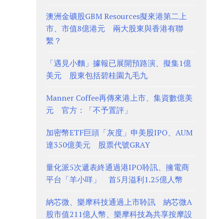
澳洲金礦股GBM Resources擬來港第二上
市、市值8億港元 兩大股東與香港有聯
繫？
「遇見小麵」據報已展開預路演、擬集1億
美元 股東包括碧桂園九毛九
Manner Coffee再傳來港上市、集資數億美
元 官方：「不予置評」
加密幣ETF巨頭「灰度」申美股IPO、AUM
達350億美元 股票代號GRAY
量化派5次遞表終通過港IPO聆訊、擁電商
平台「羊小咩」 首5月溢利1.25億人幣
納芯微、樂摩科技通過上市聆訊 納芯微A
股市值211億人幣、樂摩科技為共享按摩設