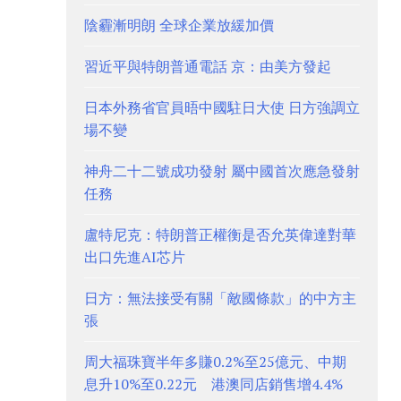
陰霾漸明朗 全球企業放緩加價
習近平與特朗普通電話 京：由美方發起
日本外務省官員晤中國駐日大使 日方強調立
場不變
神舟二十二號成功發射 屬中國首次應急發射
任務
盧特尼克：特朗普正權衡是否允英偉達對華
出口先進AI芯片
日方：無法接受有關「敵國條款」的中方主
張
周大福珠寶半年多賺0.2%至25億元、中期
息升10%至0.22元 港澳同店銷售增4.4%