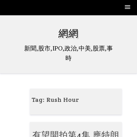
Skip
to
網網
content
新聞,股市,IPO,政治,中美,股票,事
時
Tag:
Rush Hour
有望開拍第4集 應特朗