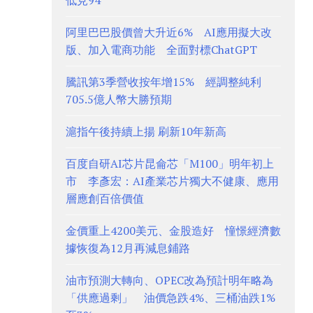
低見94
阿里巴巴股價曾大升近6% AI應用擬大改
版、加入電商功能 全面對標ChatGPT
騰訊第3季營收按年增15% 經調整純利
705.5億人幣大勝預期
滬指午後持續上揚 刷新10年新高
百度自研AI芯片昆侖芯「M100」明年初上
市 李彥宏：AI產業芯片獨大不健康、應用
層應創百倍價值
金價重上4200美元、金股造好 憧憬經濟數
據恢復為12月再減息鋪路
油市預測大轉向、OPEC改為預計明年略為
「供應過剩」 油價急跌4%、三桶油跌1%