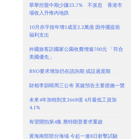
翠華控股中期少賺23.7% 不派息 香港市
場收入升惟內地跌
10月赤字按年增1成至2.2萬億 因停擺提前
福利支出
外國旅客訪國家公園收費增逾700元 「符合
美國優先」
BNO要求增加仍在諮詢期 或設過渡期
財相李韻晴周三公布 英媒預告主要措施一覽
未來4年加稅削支2668億 4月最低工資加
4.1%
有望開拍第4集 應特朗普要求重啟
黃海南部部分海域 今起一連8日射擊試驗