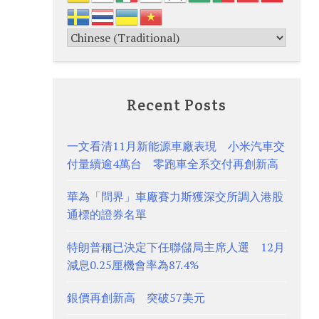
Recent Posts
一文看清11月新能源車廠表現 小米汽車交
付量續逾4萬台 零跑車全系交付再創新高
華為「問界」車廠賽力斯獲深交所調入港股
通標的證券名單
特朗普稱已決定下任聯儲局主席人選 12月
減息0.25厘機會率為87.4%
銀價再創新高 突破57美元