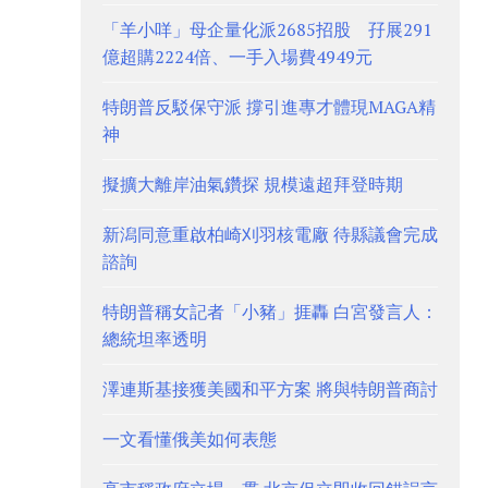
「羊小咩」母企量化派2685招股 孖展291
億超購2224倍、一手入場費4949元
特朗普反駁保守派 撐引進專才體現MAGA精
神
擬擴大離岸油氣鑽探 規模遠超拜登時期
新潟同意重啟柏崎刈羽核電廠 待縣議會完成
諮詢
特朗普稱女記者「小豬」捱轟 白宮發言人：
總統坦率透明
澤連斯基接獲美國和平方案 將與特朗普商討
一文看懂俄美如何表態