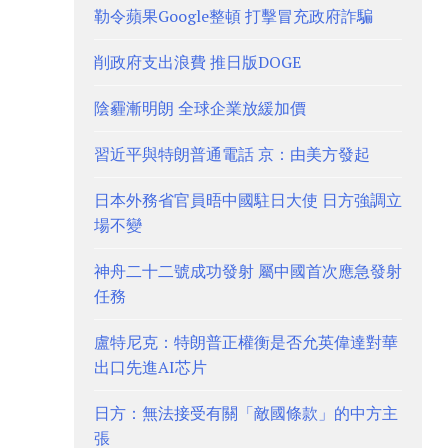
勒令蘋果Google整頓 打擊冒充政府詐騙
削政府支出浪費 推日版DOGE
陰霾漸明朗 全球企業放緩加價
習近平與特朗普通電話 京：由美方發起
日本外務省官員晤中國駐日大使 日方強調立
場不變
神舟二十二號成功發射 屬中國首次應急發射
任務
盧特尼克：特朗普正權衡是否允英偉達對華
出口先進AI芯片
日方：無法接受有關「敵國條款」的中方主
張