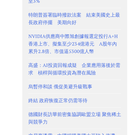
至3%
特朗普簽署臨時撥款法案 結束美國史上最
長政府停擺 美期向好
NVIDIA供應商中際旭創據報選定投行A+H
香港上市、擬集至少234億港元 A股年內
累升2.8倍、市值逼5300億人幣
高盛：AI投資回報成疑 企業應用落後於需
求 槓桿與循環投資為潛在風險
烏暫停和談 俄促美避升級戰事
終結 政府恢復正常仍需等待
德國財長訪華前密集協調歐盟立場 聚焦稀土
與競爭力