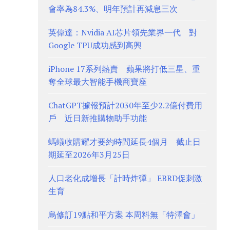
會率為84.3%、明年預計再減息三次
英偉達：Nvidia AI芯片領先業界一代 對
Google TPU成功感到高興
iPhone 17系列熱賣 蘋果將打低三星、重
奪全球最大智能手機商寶座
ChatGPT據報預計2030年至少2.2億付費用
戶 近日新推購物助手功能
螞蟻收購耀才要約時間延長4個月 截止日
期延至2026年3月25日
人口老化成增長「計時炸彈」 EBRD促刺激
生育
烏修訂19點和平方案 本周料無「特澤會」