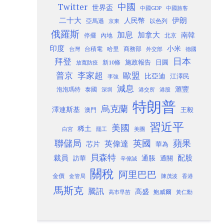
Twitter
中國
世界盃
中國GDP
中國旅客
二十大
伊朗
人民幣
以色列
亞馬遜
京東
俄羅斯
加息
加拿大
南韓
內地
停擺
北京
印度
小米
台灣
台積電
哈里
商務部
外交部
德國
日本
拜登
施政報告
日圓
新10條
放寬防疫
歐盟
普京
李家超
比亞迪
江澤民
李強
減息
滙豐
泡泡瑪特
泰國
深圳
港股
港交所
特朗普
烏克蘭
澤連斯基
澳門
王毅
習近平
美國
稀土
白宮
罷工
美團
聯儲局
蘋果
英國
英偉達
芯片
華為
貝森特
裁員
配股
通脹
訪華
通關
辛偉誠
關稅
阿里巴巴
金價
金管局
香港
陳茂波
馬斯克
騰訊
高盛
高市早苗
鮑威爾
黃仁勳