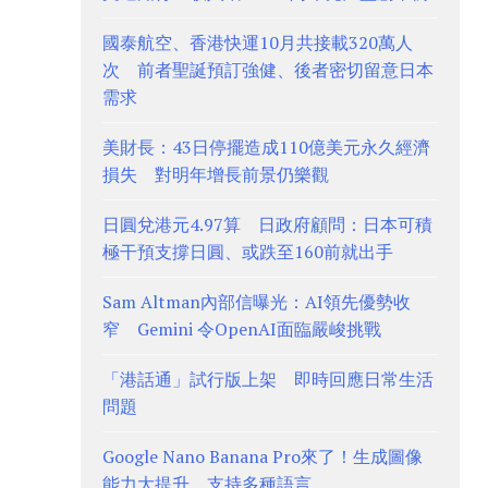
國泰航空、香港快運10月共接載320萬人
次 前者聖誕預訂強健、後者密切留意日本
需求
美財長：43日停擺造成110億美元永久經濟
損失 對明年增長前景仍樂觀
日圓兌港元4.97算 日政府顧問：日本可積
極干預支撐日圓、或跌至160前就出手
Sam Altman內部信曝光：AI領先優勢收
窄 Gemini 令OpenAI面臨嚴峻挑戰
「港話通」試行版上架 即時回應日常生活
問題
Google Nano Banana Pro來了！生成圖像
能力大提升 支持多種語言