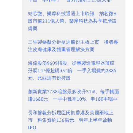
納芯微、樂摩科技通過上市聆訊 納芯微A
股市值211億人幣、樂摩科技為共享按摩設
備商
三生製藥擬分拆蔓迪股份主板上市 後者專
注皮膚健康及體重管理解決方案
海偉股份9609招股、從事製造電容器薄膜
孖展147億超購334倍 一手入場費約2885
元、比亞迪有份持股
創新實業2788暗盤最多收升31%、每手帳面
賺1680元 一手中籤率10%、申180手穩中
長和據報分拆屈臣氏於香港及英國兩地上
市 料集資約156億元、明年上半年啟動
IPO