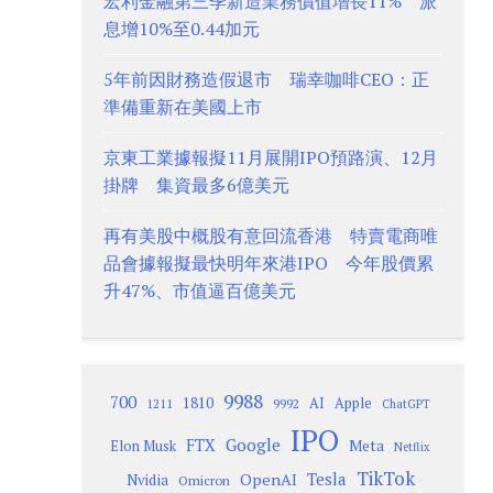
宏利金融第三季新造業務價值增長11% 派
息增10%至0.44加元
5年前因財務造假退市 瑞幸咖啡CEO：正
準備重新在美國上市
京東工業據報擬11月展開IPO預路演、12月
掛牌 集資最多6億美元
再有美股中概股有意回流香港 特賣電商唯
品會據報擬最快明年來港IPO 今年股價累
升47%、市值逼百億美元
9988
700
1810
AI
Apple
1211
9992
ChatGPT
IPO
Google
FTX
Meta
Elon Musk
Netflix
TikTok
Tesla
OpenAI
Nvidia
Omicron