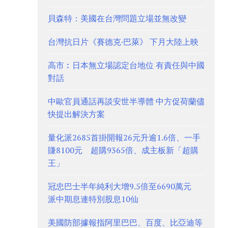
貝森特：美國在台灣問題立場並無改變
台灣抗日片《賽德克·巴萊》 下月大陸上映
高市︰日本無立場認定台地位 有責任與中國
對話
中歐官員通話再談安世半導體 中方促荷蘭儘
快提出解決方案
量化派2685首掛開報26元升逾1.6倍、一手
賺8100元 超購9365倍、成主板新「超購
王」
冠忠巴士半年純利大增9.5倍至6690萬元
派中期息連特別股息10仙
美國防部據報指阿里巴巴、百度、比亞迪等