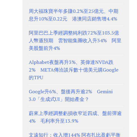
周大福珠寶半年多賺0.2%至25億元、中期
息升10%至0.22元 港澳同店銷售增4.4%
阿里巴巴上季經調整純利跌72%至103.5億
人幣遜預期 雲智能集團收入升34% 阿里
美股盤前升4%
Alphabet夜盤再升3%、英偉達NVDA跌
2% META傳洽談斥數十億美元購Google
的TPU
Google升6%、盤後再升逾2% Gemini
3.0「生成式UI」開始產金？
蔚來上季經調整虧損收窄近四成、盤前彈逾
4% 毛利率升至13.9%
文遠知行：收入增144% 阿布扎比盈虧平衡