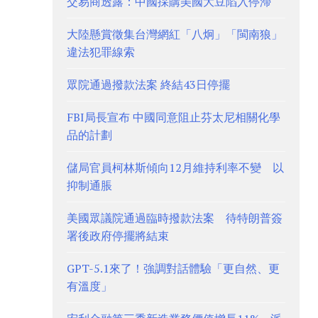
交易商透露：中國採購美國大豆陷入停滯
大陸懸賞徵集台灣網紅「八炯」「閩南狼」
違法犯罪線索
眾院通過撥款法案 終結43日停擺
FBI局長宣布 中國同意阻止芬太尼相關化學
品的計劃
儲局官員柯林斯傾向12月維持利率不變 以
抑制通脹
美國眾議院通過臨時撥款法案 待特朗普簽
署後政府停擺將結束
GPT-5.1來了！強調對話體驗「更自然、更
有溫度」