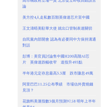
高市稱政府立場一貫 北京促立即收回錯誤言
論
美方控4人走私數百顆英偉達芯片至中國
王文濤晤美駐華大使 就出口管制表達關切
自民黨內部開會 認為有必要同中方保持溝通
對話
彭博：美官員討論售中國H200高階AI芯
片 英偉達跌幅收窄 道指升493點
半年港元定存息最高3.3厘 跌市賺息49萬
阿里巴巴11.25公布季績 市場估外賣燒錢
見頂？
花旗料美滙指數3個月預測97.58 明年上半年