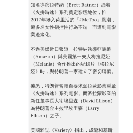
知名導演拉特納（Brett Ratner）憑着
《火拼時速》系列奠定影壇地位，惟
2017年捲入荷里活的「#MeToo」風潮，
遭多名女性指控性行為不端，而遭到電影
業邊緣化。
不過美媒近日報道，拉特納執導亞馬遜
（Amazon）與美國第一夫人梅拉尼婭
（Melania）合作推出的紀錄片《梅拉尼
婭》時，與特朗普一家建立了密切聯繫。
據悉，特朗普曾親自要求派拉蒙影業重啟
《火拼時速》系列電影。而派拉蒙影業的
新任董事長大衛埃里森（David Ellison）
為特朗普金主拉里埃里森（Larry
Ellison）之子。
美國雜誌《Variety》指出，成龍和基斯