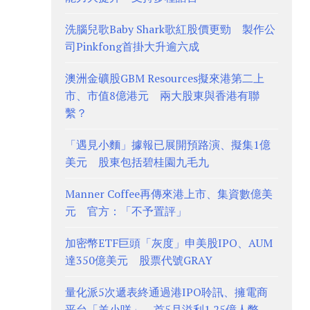
洗腦兒歌Baby Shark歌紅股價更勁 製作公
司Pinkfong首掛大升逾六成
澳洲金礦股GBM Resources擬來港第二上
市、市值8億港元 兩大股東與香港有聯
繫？
「遇見小麵」據報已展開預路演、擬集1億
美元 股東包括碧桂園九毛九
Manner Coffee再傳來港上市、集資數億美
元 官方：「不予置評」
加密幣ETF巨頭「灰度」申美股IPO、AUM
達350億美元 股票代號GRAY
量化派5次遞表終通過港IPO聆訊、擁電商
平台「羊小咩」 首5月溢利1.25億人幣