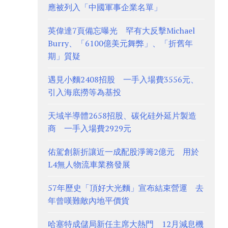
應被列入「中國軍事企業名單」
英偉達7頁備忘曝光 罕有大反擊Michael
Burry、「6100億美元舞弊」、「折舊年
期」質疑
遇見小麵2408招股 一手入場費3556元、
引入海底撈等為基投
天域半導體2658招股、碳化硅外延片製造
商 一手入場費2929元
佑駕創新折讓近一成配股淨籌2億元 用於
L4無人物流車業務發展
57年歷史「頂好大光麵」宣布結束營運 去
年曾嘆難敵內地平價貨
哈塞特成儲局新任主席大熱門 12月減息機