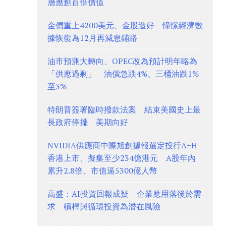
層應創百倍價值
金價重上4200美元、金股造好 憧憬經濟數
據恢復為12月再減息鋪路
油市預測大轉向、OPEC改為預計明年略為
「供應過剩」 油價急跌4%、三桶油跌1%
至3%
特朗普簽署臨時撥款法案 結束美國史上最
長政府停擺 美期向好
NVIDIA供應商中際旭創據報選定投行A+H
香港上市、擬集至少234億港元 A股年內
累升2.8倍、市值逼5300億人幣
高盛：AI投資回報成疑 企業應用落後於需
求 槓桿與循環投資為潛在風險