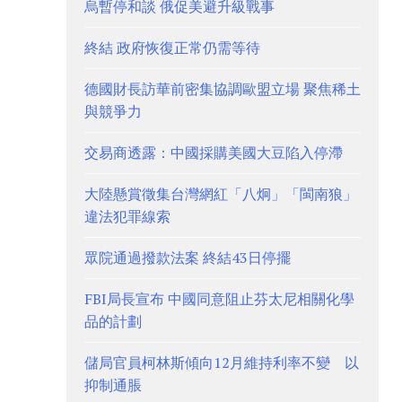
烏暫停和談 俄促美避升級戰事
終結 政府恢復正常仍需等待
德國財長訪華前密集協調歐盟立場 聚焦稀土
與競爭力
交易商透露：中國採購美國大豆陷入停滯
大陸懸賞徵集台灣網紅「八炯」「閩南狼」
違法犯罪線索
眾院通過撥款法案 終結43日停擺
FBI局長宣布 中國同意阻止芬太尼相關化學
品的計劃
儲局官員柯林斯傾向12月維持利率不變 以
抑制通脹