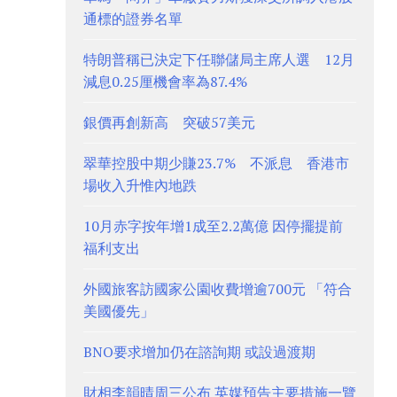
通標的證券名單
特朗普稱已決定下任聯儲局主席人選 12月
減息0.25厘機會率為87.4%
銀價再創新高 突破57美元
翠華控股中期少賺23.7% 不派息 香港市
場收入升惟內地跌
10月赤字按年增1成至2.2萬億 因停擺提前
福利支出
外國旅客訪國家公園收費增逾700元 「符合
美國優先」
BNO要求增加仍在諮詢期 或設過渡期
財相李韻晴周三公布 英媒預告主要措施一覽