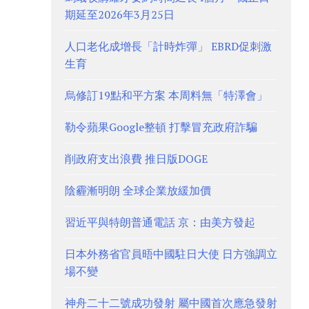
期延至2026年3月25日
人口老化成增長「計時炸彈」 EBRD促刺激
生育
烏修訂19點和平方案 本周料無「特澤會」
勒令蘋果Google整頓 打擊冒充政府詐騙
削政府支出浪費 推日版DOGE
陰霾漸明朗 全球企業放緩加價
習近平與特朗普通電話 京：由美方發起
日本外務省官員晤中國駐日大使 日方強調立
場不變
神舟二十二號成功發射 屬中國首次應急發射