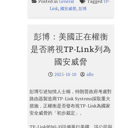
Posted in
Tagged
General
TP-
,
,
Link
國安威脅
彭博
彭博：美國正在權衡
是否將視TP-Link列為
國安威脅
2025-10-10
idle
彭博引述知情人士稱，特朗普政府考慮對
路由器製造商TP-Link Systems採取重大
措施，正權衡是否發布視TP-Link為國家
安全威脅的「初步裁定」。
TP-Link的Wi-Fi設備風行美國。該公司與