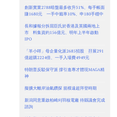
創新實業2788暗盤最多收升31%、每手帳面
賺1680元 一手中籤率10%、申180手穩中
長和據報分拆屈臣氏於香港及英國兩地上
市 料集資約156億元、明年上半年啟動
IPO
「羊小咩」母企量化派2685招股 孖展291
億超購2224倍、一手入場費4949元
特朗普反駁保守派 撐引進專才體現MAGA精
神
擬擴大離岸油氣鑽探 規模遠超拜登時期
新潟同意重啟柏崎刈羽核電廠 待縣議會完成
諮詢