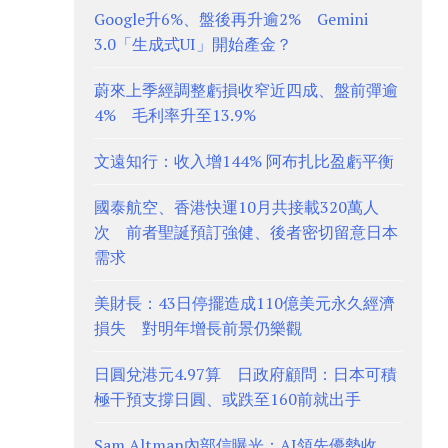
Google升6%、盤後再升逾2% Gemini
3.0「生成式UI」開始產金？
蔚來上季經調整虧損收窄近四成、盤前彈逾
4% 毛利率升至13.9%
文遠知行：收入增144% 阿布扎比盈虧平衡
國泰航空、香港快運10月共接載320萬人
次 前者聖誕預訂強健、後者密切留意日本
需求
美財長：43日停擺造成110億美元永久經濟
損失 對明年增長前景仍樂觀
日圓兌港元4.97算 日政府顧問：日本可積
極干預支撐日圓、或跌至160前就出手
Sam Altman內部信曝光：AI領先優勢收