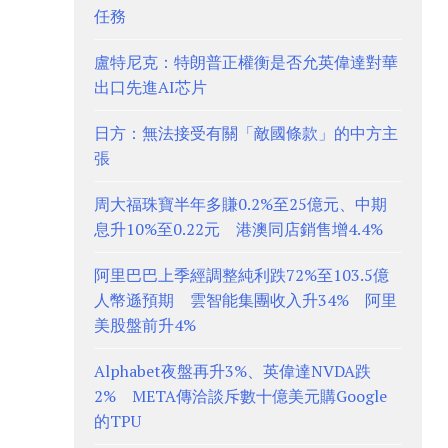
任務
盧特尼克：特朗普正權衡是否允英偉達對華
出口先進AI芯片
日方：無法接受有關「敵國條款」的中方主
張
周大福珠寶半年多賺0.2%至25億元、中期
息升10%至0.22元 港澳同店銷售增4.4%
阿里巴巴上季經調整純利跌72%至103.5億
人幣遜預期 雲智能集團收入升34% 阿里
美股盤前升4%
Alphabet夜盤再升3%、英偉達NVDA跌
2% META傳洽談斥數十億美元購Google
的TPU