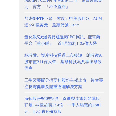
Manner Coffee再傳來港上市、集資數億美
元 官方：「不予置評」
加密幣ETF巨頭「灰度」申美股IPO、AUM
達350億美元 股票代號GRAY
量化派5次遞表終通過港IPO聆訊、擁電商
平台「羊小咩」 首5月溢利1.25億人幣
納芯微、樂摩科技通過上市聆訊 納芯微A
股市值211億人幣、樂摩科技為共享按摩設
備商
三生製藥擬分拆蔓迪股份主板上市 後者專
注皮膚健康及體重管理解決方案
海偉股份9609招股、從事製造電容器薄膜
孖展147億超購334倍 一手入場費約2885
元、比亞迪有份持股