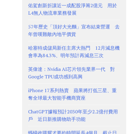
佑駕創新折讓近一成配股淨籌2億元 用於
L4無人物流車業務發展
57年歷史「頂好大光麵」宣布結束營運 去
年曾嘆難敵內地平價貨
哈塞特成儲局新任主席大熱門 12月減息機
會率為84.3%、明年預計再減息三次
英偉達：Nvidia AI芯片領先業界一代 對
Google TPU成功感到高興
iPhone 17系列熱賣 蘋果將打低三星、重
奪全球最大智能手機商寶座
ChatGPT據報預計2030年至少2.2億付費用
戶 近日新推購物助手功能
螞蟻收購耀才要約時間延長4個月 截止日