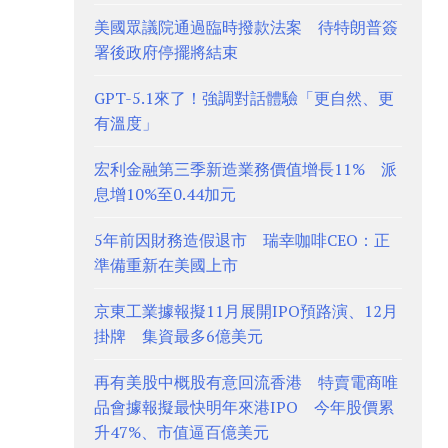
美國眾議院通過臨時撥款法案 待特朗普簽
署後政府停擺將結束
GPT-5.1來了！強調對話體驗「更自然、更
有溫度」
宏利金融第三季新造業務價值增長11% 派
息增10%至0.44加元
5年前因財務造假退市 瑞幸咖啡CEO：正
準備重新在美國上市
京東工業據報擬11月展開IPO預路演、12月
掛牌 集資最多6億美元
再有美股中概股有意回流香港 特賣電商唯
品會據報擬最快明年來港IPO 今年股價累
升47%、市值逼百億美元