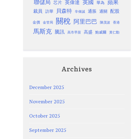
聯儲局
蘋果
英國
英偉達
芯片
華為
貝森特
裁員
配股
通脹
訪華
通關
辛偉誠
關稅
阿里巴巴
金價
金管局
香港
陳茂波
馬斯克
騰訊
高盛
高市早苗
鮑威爾
黃仁勳
Archives
December 2025
November 2025
October 2025
September 2025