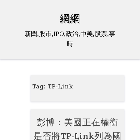
Skip
to
網網
content
新聞,股市,IPO,政治,中美,股票,事
時
Tag:
TP-Link
彭博：美國正在權衡
是否將TP-Link列為國