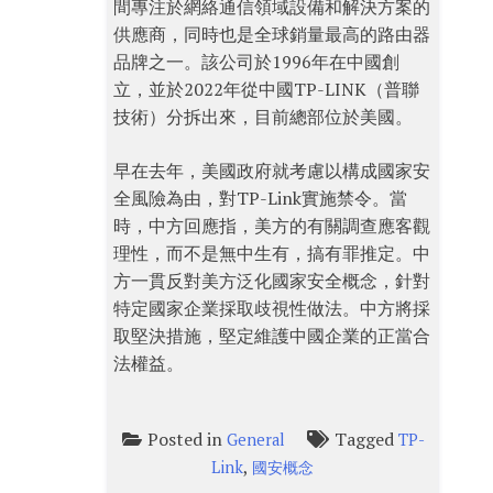
間專注於網絡通信領域設備和解決方案的
供應商，同時也是全球銷量最高的路由器
品牌之一。該公司於1996年在中國創
立，並於2022年從中國TP-LINK（普聯
技術）分拆出來，目前總部位於美國。
早在去年，美國政府就考慮以構成國家安
全風險為由，對TP-Link實施禁令。當
時，中方回應指，美方的有關調查應客觀
理性，而不是無中生有，搞有罪推定。中
方一貫反對美方泛化國家安全概念，針對
特定國家企業採取歧視性做法。中方將採
取堅決措施，堅定維護中國企業的正當合
法權益。
Posted in
Tagged
General
TP-
,
Link
國安概念