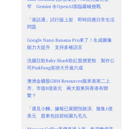
窄 Gemini 令OpenAI面臨嚴峻挑戰
「港話通」試行版上架 即時回應日常生活
問題
Google Nano Banana Pro來了！生成圖像
能力大提升 支持多種語言
洗腦兒歌Baby Shark歌紅股價更勁 製作公
司Pinkfong首掛大升逾六成
澳洲金礦股GBM Resources擬來港第二上
市、市值8億港元 兩大股東與香港有聯
繫？
「遇見小麵」據報已展開預路演、擬集1億
美元 股東包括碧桂園九毛九