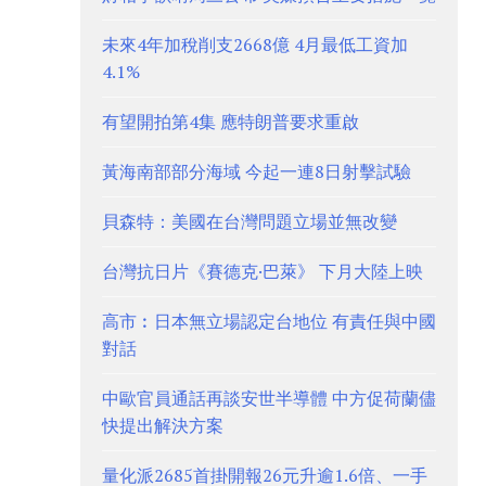
未來4年加稅削支2668億 4月最低工資加
4.1%
有望開拍第4集 應特朗普要求重啟
黃海南部部分海域 今起一連8日射擊試驗
貝森特：美國在台灣問題立場並無改變
台灣抗日片《賽德克·巴萊》 下月大陸上映
高市︰日本無立場認定台地位 有責任與中國
對話
中歐官員通話再談安世半導體 中方促荷蘭儘
快提出解決方案
量化派2685首掛開報26元升逾1.6倍、一手