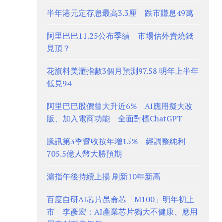
半年港元定存息最高3.3厘 跌市賺息49萬
阿里巴巴11.25公布季績 市場估外賣燒錢
見頂？
花旗料美滙指數3個月預測97.58 明年上半年
低見94
阿里巴巴股價曾大升近6% AI應用擬大改
版、加入電商功能 全面對標ChatGPT
騰訊第3季營收按年增15% 經調整純利
705.5億人幣大勝預期
滬指午後持續上揚 刷新10年新高
百度自研AI芯片昆侖芯「M100」明年初上
市 李彥宏：AI產業芯片獨大不健康、應用