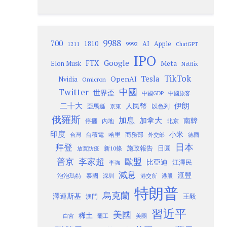
9988
700
1810
AI
Apple
1211
9992
ChatGPT
IPO
Google
FTX
Meta
Elon Musk
Netflix
TikTok
Tesla
OpenAI
Nvidia
Omicron
Twitter
中國
世界盃
中國GDP
中國旅客
二十大
伊朗
人民幣
以色列
亞馬遜
京東
俄羅斯
加息
加拿大
南韓
內地
停擺
北京
印度
小米
台灣
台積電
哈里
商務部
外交部
德國
日本
拜登
施政報告
日圓
新10條
放寬防疫
歐盟
普京
李家超
比亞迪
江澤民
李強
減息
滙豐
泡泡瑪特
泰國
深圳
港股
港交所
特朗普
烏克蘭
澤連斯基
澳門
王毅
習近平
美國
稀土
白宮
罷工
美團