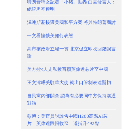
特朗普稱女記者「小豬」捱轟 白宮發言人：
總統坦率透明
澤連斯基接獲美國和平方案 將與特朗普商討
一文看懂俄美如何表態
高市稱政府立場一貫 北京促立即收回錯誤言
論
美方控4人走私數百顆英偉達芯片至中國
王文濤晤美駐華大使 就出口管制表達關切
自民黨內部開會 認為有必要同中方保持溝通
對話
彭博：美官員討論售中國H200高階AI芯
片 英偉達跌幅收窄 道指升493點