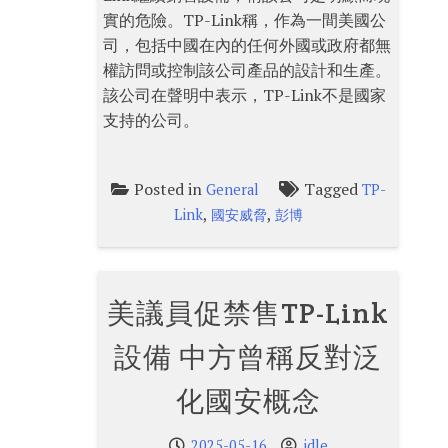
實的危險。TP-Link稱，作為一間美國公
司，包括中國在內的任何外國或政府都無
權訪問或控制該公司產品的設計和生產。
該公司在聲明中表示，TP-Link不是國家
支持的公司。
Posted in
Tagged
General
TP-
,
,
Link
國安威脅
彭博
美議員促禁售TP-Link
設備 中方曾稱反對泛
化國安概念
2025-05-16
idle