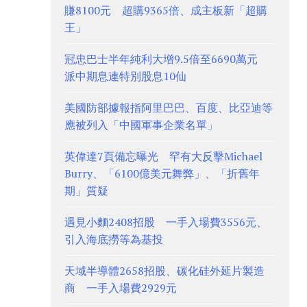
賺8100元 超購9365倍、成主板新「超購
王」
冠忠巴士半年純利大增9.5倍至6690萬元
派中期息連特別股息10仙
美國防部據報指阿里巴巴、百度、比亞迪等
應被列入「中國軍事企業名單」
英偉達7頁備忘曝光 罕有大反擊Michael
Burry、「6100億美元舞弊」、「折舊年
期」質疑
遇見小麵2408招股 一手入場費3556元、
引入海底撈等為基投
天域半導體2658招股、碳化硅外延片製造
商 一手入場費2929元