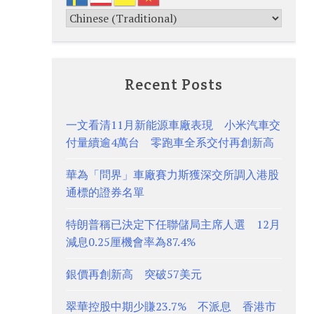
Recent Posts
一文看清11月新能源車廠表現 小米汽車交
付量續逾4萬台 零跑車全系交付再創新高
華為「問界」車廠賽力斯獲深交所調入港股
通標的證券名單
特朗普稱已決定下任聯儲局主席人選 12月
減息0.25厘機會率為87.4%
銀價再創新高 突破57美元
翠華控股中期少賺23.7% 不派息 香港市