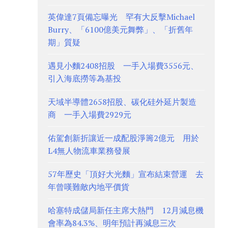
英偉達7頁備忘曝光 罕有大反擊Michael
Burry、「6100億美元舞弊」、「折舊年
期」質疑
遇見小麵2408招股 一手入場費3556元、
引入海底撈等為基投
天域半導體2658招股、碳化硅外延片製造
商 一手入場費2929元
佑駕創新折讓近一成配股淨籌2億元 用於
L4無人物流車業務發展
57年歷史「頂好大光麵」宣布結束營運 去
年曾嘆難敵內地平價貨
哈塞特成儲局新任主席大熱門 12月減息機
會率為84.3%、明年預計再減息三次