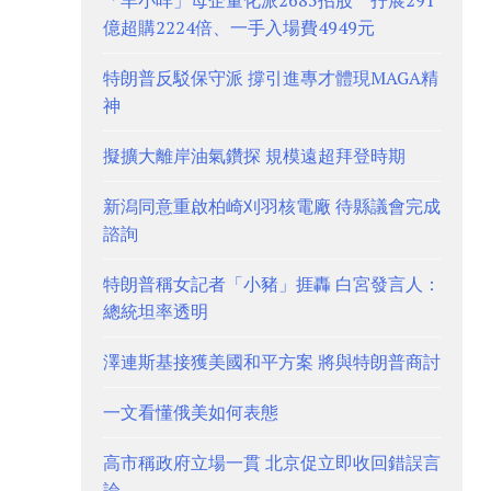
「羊小咩」母企量化派2685招股 孖展291
億超購2224倍、一手入場費4949元
特朗普反駁保守派 撐引進專才體現MAGA精
神
擬擴大離岸油氣鑽探 規模遠超拜登時期
新潟同意重啟柏崎刈羽核電廠 待縣議會完成
諮詢
特朗普稱女記者「小豬」捱轟 白宮發言人：
總統坦率透明
澤連斯基接獲美國和平方案 將與特朗普商討
一文看懂俄美如何表態
高市稱政府立場一貫 北京促立即收回錯誤言
論