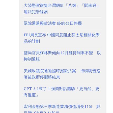
大陸懸賞徵集台灣網紅「八炯」「閩南狼」
違法犯罪線索
眾院通過撥款法案 終結43日停擺
FBI局長宣布 中國同意阻止芬太尼相關化學
品的計劃
儲局官員柯林斯傾向12月維持利率不變 以
抑制通脹
美國眾議院通過臨時撥款法案 待特朗普簽
署後政府停擺將結束
GPT-5.1來了！強調對話體驗「更自然、更
有溫度」
宏利金融第三季新造業務價值增長11% 派
息增10%至0.44加元