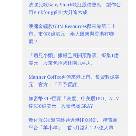
洗腦兒歌Baby Shark歌紅股價更勁 製作公
司Pinkfong首掛大升逾六成
澳洲金礦股GBM Resources擬來港第二上
市、市值8億港元 兩大股東與香港有聯
繫？
「遇見小麵」據報已展開預路演、擬集1億
美元 股東包括碧桂園九毛九
Manner Coffee再傳來港上市、集資數億美
元 官方：「不予置評」
加密幣ETF巨頭「灰度」申美股IPO、AUM
達350億美元 股票代號GRAY
量化派5次遞表終通過港IPO聆訊、擁電商
平台「羊小咩」 首5月溢利1.25億人幣