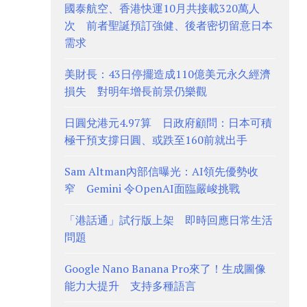
國泰航空、香港快運10月共接載320萬人
次 前者聖誕預訂強健、後者密切留意日本
需求
美財長：43日停擺造成110億美元永久經濟
損失 對明年增長前景仍樂觀
日圓兌港元4.97算 日政府顧問：日本可積
極干預支撐日圓、或跌至160前就出手
Sam Altman內部信曝光：AI領先優勢收
窄 Gemini 令OpenAI面臨嚴峻挑戰
「港話通」試行版上架 即時回應日常生活
問題
Google Nano Banana Pro來了！生成圖像
能力大提升 支持多種語言