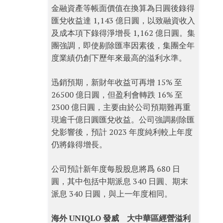
金融資產等帳面價值在換算為日圓後錄得
匯兌收益達 1,143 億日圓，以致融資收入
及成本項下錄得淨增長 1,162 億日圓。集
團強調，即使剔除匯率因素後，集團全年
度業績仍創下歷年來最高的溢利水準。
迅銷預期，新財年收益可再增 15% 至
26500 億日圓，但盈利會轉跌 16% 至
2300 億日圓，主要由於公司預期難再重
現逾千億日圓匯兌收益。公司強調剔除匯
兌影響後，預計 2023 年度純利較上年度
仍將錄得增長。
公司預計新年度每股股息將爲 680 日
圓，其中包括中期派息 340 日圓、期末
派息 340 日圓，與上一年度相同。
海外 UNIQLO 發威 大中華區經營溢利