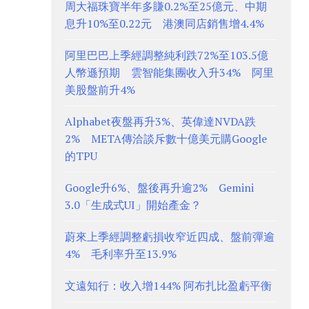
周大福珠寶半年多賺0.2%至25億元、中期
息升10%至0.22元 港澳同店銷售增4.4%
阿里巴巴上季經調整純利跌72%至103.5億
人幣遜預期 雲智能集團收入升34% 阿里
美股盤前升4%
Alphabet夜盤再升3%、英偉達NVDA跌
2% META傳洽談斥數十億美元購Google
的TPU
Google升6%、盤後再升逾2% Gemini
3.0「生成式UI」開始產金？
蔚來上季經調整虧損收窄近四成、盤前彈逾
4% 毛利率升至13.9%
文遠知行：收入增144% 阿布扎比盈虧平衡