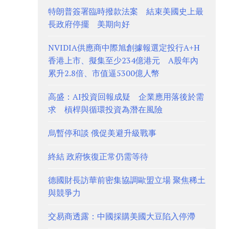
特朗普簽署臨時撥款法案 結束美國史上最
長政府停擺 美期向好
NVIDIA供應商中際旭創據報選定投行A+H
香港上市、擬集至少234億港元 A股年內
累升2.8倍、市值逼5300億人幣
高盛：AI投資回報成疑 企業應用落後於需
求 槓桿與循環投資為潛在風險
烏暫停和談 俄促美避升級戰事
終結 政府恢復正常仍需等待
德國財長訪華前密集協調歐盟立場 聚焦稀土
與競爭力
交易商透露：中國採購美國大豆陷入停滯