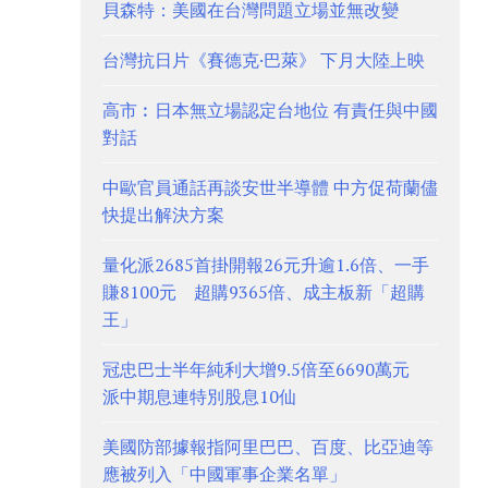
貝森特：美國在台灣問題立場並無改變
台灣抗日片《賽德克·巴萊》 下月大陸上映
高市︰日本無立場認定台地位 有責任與中國
對話
中歐官員通話再談安世半導體 中方促荷蘭儘
快提出解決方案
量化派2685首掛開報26元升逾1.6倍、一手
賺8100元 超購9365倍、成主板新「超購
王」
冠忠巴士半年純利大增9.5倍至6690萬元
派中期息連特別股息10仙
美國防部據報指阿里巴巴、百度、比亞迪等
應被列入「中國軍事企業名單」