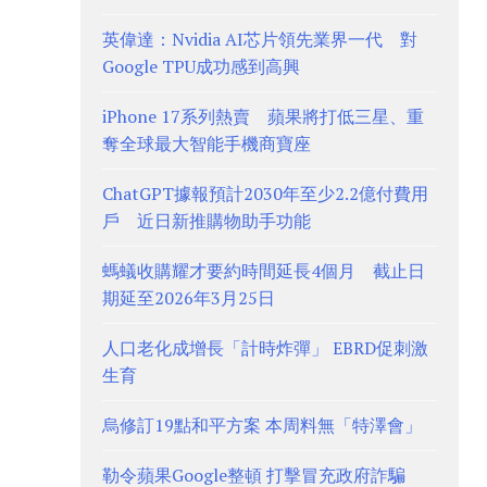
英偉達：Nvidia AI芯片領先業界一代 對
Google TPU成功感到高興
iPhone 17系列熱賣 蘋果將打低三星、重
奪全球最大智能手機商寶座
ChatGPT據報預計2030年至少2.2億付費用
戶 近日新推購物助手功能
螞蟻收購耀才要約時間延長4個月 截止日
期延至2026年3月25日
人口老化成增長「計時炸彈」 EBRD促刺激
生育
烏修訂19點和平方案 本周料無「特澤會」
勒令蘋果Google整頓 打擊冒充政府詐騙