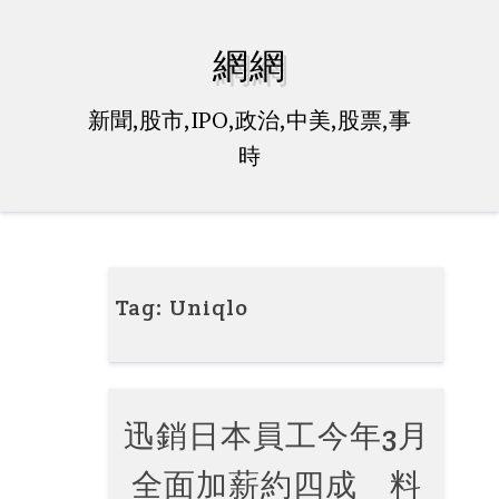
Skip
to
網網
content
新聞,股市,IPO,政治,中美,股票,事
時
Tag:
Uniqlo
迅銷日本員工今年3月
全面加薪約四成 料