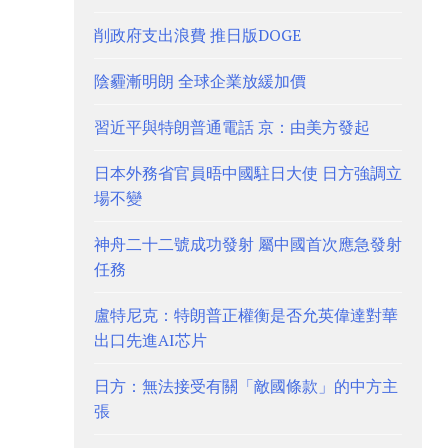
削政府支出浪費 推日版DOGE
陰霾漸明朗 全球企業放緩加價
習近平與特朗普通電話 京：由美方發起
日本外務省官員晤中國駐日大使 日方強調立
場不變
神舟二十二號成功發射 屬中國首次應急發射
任務
盧特尼克：特朗普正權衡是否允英偉達對華
出口先進AI芯片
日方：無法接受有關「敵國條款」的中方主
張