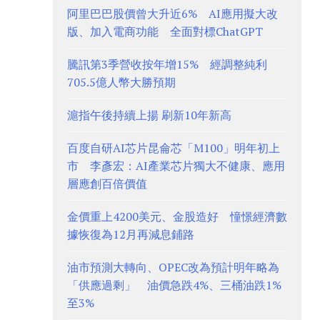
阿里巴巴股價曾大升近6% AI應用擬大改
版、加入電商功能 全面對標ChatGPT
騰訊第3季營收按年增15% 經調整純利
705.5億人幣大勝預期
滬指午後持續上揚 刷新10年新高
百度自研AI芯片昆侖芯「M100」明年初上
市 李彥宏：AI產業芯片獨大不健康、應用
層應創百倍價值
金價重上4200美元、金股造好 憧憬經濟數
據恢復為12月再減息鋪路
油市預測大轉向、OPEC改為預計明年略為
「供應過剩」 油價急跌4%、三桶油跌1%
至3%