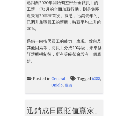
迅銷自2020年開始調整部分全職員工的
工薪，但3月的全面加薪行動，則是集團
過去逾20年來首次。據悉，迅銷去年9月
已調升兼職員工的薪酬，時薪平均上升約
20%。
迅銷一向按照員工的能力、表現、致向及
其他因素等，將員工分成20等級，未來修
訂薪酬機制後，所有等級都會設有一個底
薪。
Posted in
Tagged
,
General
6288
,
Uniqlo
迅銷
迅銷成日圓貶值贏家、