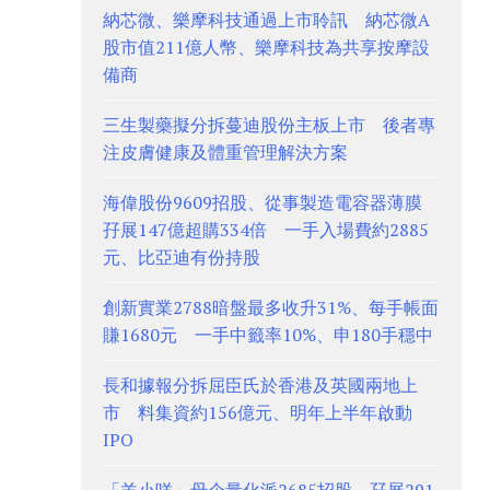
納芯微、樂摩科技通過上市聆訊 納芯微A
股市值211億人幣、樂摩科技為共享按摩設
備商
三生製藥擬分拆蔓迪股份主板上市 後者專
注皮膚健康及體重管理解決方案
海偉股份9609招股、從事製造電容器薄膜
孖展147億超購334倍 一手入場費約2885
元、比亞迪有份持股
創新實業2788暗盤最多收升31%、每手帳面
賺1680元 一手中籤率10%、申180手穩中
長和據報分拆屈臣氏於香港及英國兩地上
市 料集資約156億元、明年上半年啟動
IPO