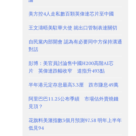
美方控4人走私數百顆英偉達芯片至中國
王文濤晤美駐華大使 就出口管制表達關切
自民黨內部開會 認為有必要同中方保持溝通
對話
彭博：美官員討論售中國H200高階AI芯
片 英偉達跌幅收窄 道指升493點
半年港元定存息最高3.3厘 跌市賺息49萬
阿里巴巴11.25公布季績 市場估外賣燒錢
見頂？
花旗料美滙指數3個月預測97.58 明年上半年
低見94