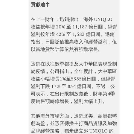
貢獻逾半
在上一財年，迅銷指出，海外 UNIQLO
收益按年增 20% 至 11,187 億日圓，經營
溢利按年增 42% 至 1,583 億日圓。迅銷
指出，日圓貶值推高收入和經營溢利，但
以當地貨幣計算依然有強勁增長。
迅銷在以往數季都提及大中華區表現受制
於疫情，公司指出，全年度計，大中華區
收益小幅增長1%至5385億日圓，但經營
溢利下跌 17% 至 834 億日圓。不過，公
司表示，在出行限制放寬後，財年第4季
度銷售額轉錄增長，溢利大幅上升。
其他海外市場方面，迅銷北美、歐洲都轉
虧為盈，並形容傳播主打商品資訊及加強
品牌經營策略，穩步建立起 UNIQLO 的