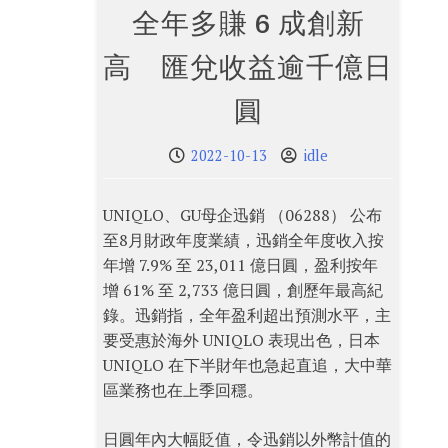
全年多賺 6 成創新
高 匯兌收益逾千億日
圓
2022-10-13
idle
UNIQLO、GU母企迅銷 （06288） 公布
至8月財政年度業績，迅銷全年度收入按
年增 7.9% 至 23,011 億日圓，盈利按年
增 61% 至 2,733 億日圓，創歷年最高紀
錄。迅銷指，全年盈利超出預測水平，主
要受惠於海外 UNIQLO 表現出色，日本
UNIQLO 在下半財年也急起直追，大中華
區業務也在上季回穩。
日圓年內大幅貶值，令迅銷以外幣計值的