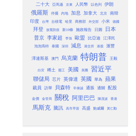
二十大
伊朗
人民幣
以色列
亞馬遜
京東
俄羅斯
加息
加拿大
南韓
內地
停擺
北京
印度
小米
台灣
台積電
哈里
商務部
外交部
德國
日本
拜登
施政報告
日圓
新10條
放寬防疫
歐盟
普京
李家超
比亞迪
江澤民
李強
減息
滙豐
泡泡瑪特
泰國
深圳
港股
港交所
特朗普
烏克蘭
澤連斯基
澳門
王毅
習近平
美國
稀土
白宮
罷工
美團
聯儲局
蘋果
英國
英偉達
芯片
華為
貝森特
裁員
配股
通脹
訪華
通關
辛偉誠
關稅
阿里巴巴
金價
金管局
香港
陳茂波
馬斯克
騰訊
高盛
高市早苗
鮑威爾
黃仁勳