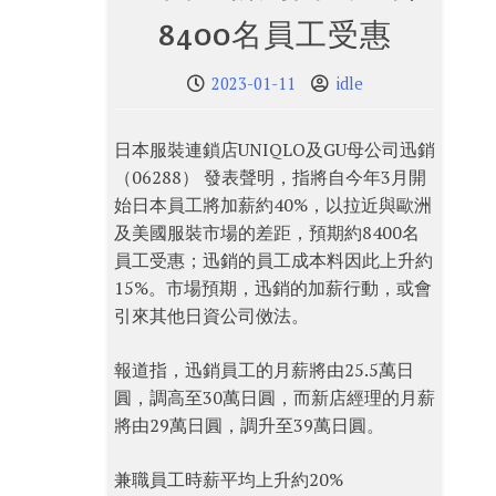
8400名員工受惠
2023-01-11
idle
日本服裝連鎖店UNIQLO及GU母公司迅銷
（06288） 發表聲明，指將自今年3月開
始日本員工將加薪約40%，以拉近與歐洲
及美國服裝市場的差距，預期約8400名
員工受惠；迅銷的員工成本料因此上升約
15%。市場預期，迅銷的加薪行動，或會
引來其他日資公司傚法。
報道指，迅銷員工的月薪將由25.5萬日
圓，調高至30萬日圓，而新店經理的月薪
將由29萬日圓，調升至39萬日圓。
兼職員工時薪平均上升約20%