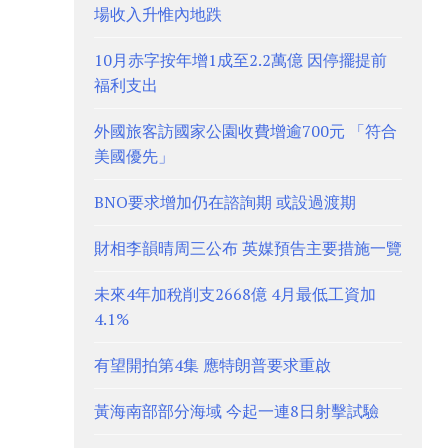
場收入升惟內地跌
10月赤字按年增1成至2.2萬億 因停擺提前
福利支出
外國旅客訪國家公園收費增逾700元 「符合
美國優先」
BNO要求增加仍在諮詢期 或設過渡期
財相李韻晴周三公布 英媒預告主要措施一覽
未來4年加稅削支2668億 4月最低工資加
4.1%
有望開拍第4集 應特朗普要求重啟
黃海南部部分海域 今起一連8日射擊試驗