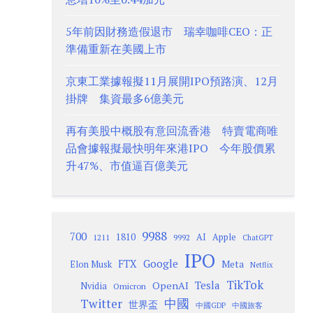
5年前因財務造假退市 瑞幸咖啡CEO：正
準備重新在美國上市
京東工業據報擬11月展開IPO預路演、12月
掛牌 集資最多6億美元
再有美股中概股有意回流香港 特賣電商唯
品會據報擬最快明年來港IPO 今年股價累
升47%、市值逼百億美元
9988
700
1810
AI
Apple
1211
9992
ChatGPT
IPO
Google
FTX
Meta
Elon Musk
Netflix
TikTok
Tesla
OpenAI
Nvidia
Omicron
Twitter
中國
世界盃
中國GDP
中國旅客