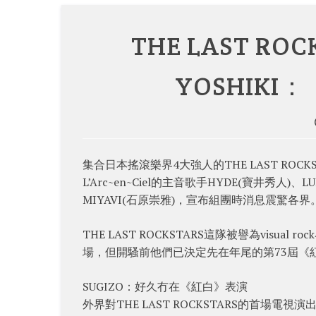
THE LAST R
YOSHIK
集合日本搖滾樂界4大強人的THE LAST ROCKS
L’Arc~en~Ciel的主音歌手HYDE(寶井秀人
MIYAVI(石原崇雅)，宣布組團時消息震驚各界
THE LAST ROCKSTARS這隊被譽為vis
場，但開騷前他們已決定先在年尾的第73屆《
SUGIZO：好久冇在《紅白》表演
外界對THE LAST ROCKSTARS的首場