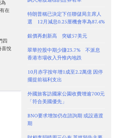
能為
沒有在
特朗普稱已決定下任聯儲局主席人
選 12月減息0.25厘機會率為87.4%
銀價再創新高 突破57美元
們四
份喜悅
翠華控股中期少賺23.7% 不派息
香港市場收入升惟內地跌
10月赤字按年增1成至2.2萬億 因停
擺提前福利支出
外國旅客訪國家公園收費增逾700元
「符合美國優先」
BNO要求增加仍在諮詢期 或設過渡
期
財相李韻晴周三公布 英媒預告主要