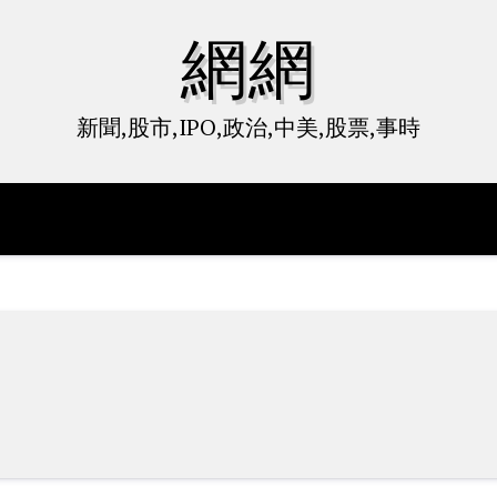
網網
新聞,股市,IPO,政治,中美,股票,事時