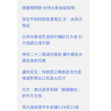
陰霾漸明朗 全球企業放緩加價
習近平與特朗普通電話 京：由美方
發起
日本外務省官員晤中國駐日大使 日
方強調立場不變
神舟二十二號成功發射 屬中國首次
應急發射任務
盧特尼克：特朗普正權衡是否允英
偉達對華出口先進AI芯片
日方：無法接受有關「敵國條款」
的中方主張
周大福珠寶半年多賺0.2%至25億