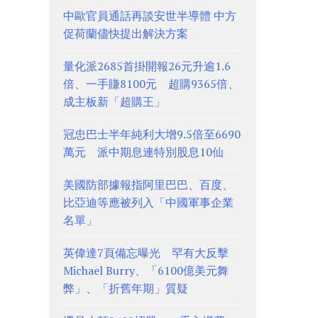
中歐官員通話再談安世半導體 中方
促荷蘭儘快提出解決方案
量化派2685首掛開報26元升逾1.6
倍、一手賺8100元 超購9365倍、
成主板新「超購王」
冠忠巴士半年純利大增9.5倍至6690
萬元 派中期息連特別股息10仙
美國防部據報指阿里巴巴、百度、
比亞迪等應被列入「中國軍事企業
名單」
英偉達7頁備忘曝光 罕有大反擊
Michael Burry、「6100億美元舞
弊」、「折舊年期」質疑