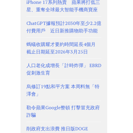
iPhone 17系列熱賣 蘋果將打低三
星、重奪全球最大智能手機商寶座
ChatGPT據報預計2030年至少2.2億
付費用戶 近日新推購物助手功能
螞蟻收購耀才要約時間延長4個月
截止日期延至2026年3月25日
人口老化成增長「計時炸彈」 EBRD
促刺激生育
烏修訂19點和平方案 本周料無「特
澤會」
勒令蘋果Google整頓 打擊冒充政府
詐騙
削政府支出浪費 推日版DOGE