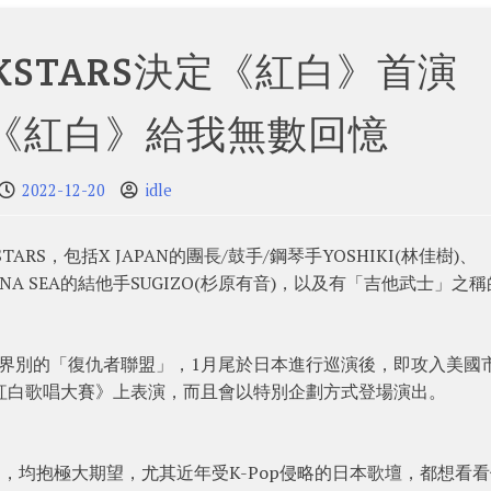
OCKSTARS決定《紅白》首演
I：《紅白》給我無數回憶
2022-12-20
idle
TARS，包括X JAPAN的團長/鼓手/鋼琴手YOSHIKI(林佳樹)、
)、LUNA SEA的結他手SUGIZO(杉原有音)，以及有「吉他武士」之
。
ual rock界別的「復仇者聯盟」，1月尾於日本進行巡演後，即攻入美國
紅白歌唱大賽》上表演，而且會以特別企劃方式登場演出。
電視演出，均抱極大期望，尤其近年受K-Pop侵略的日本歌壇，都想看