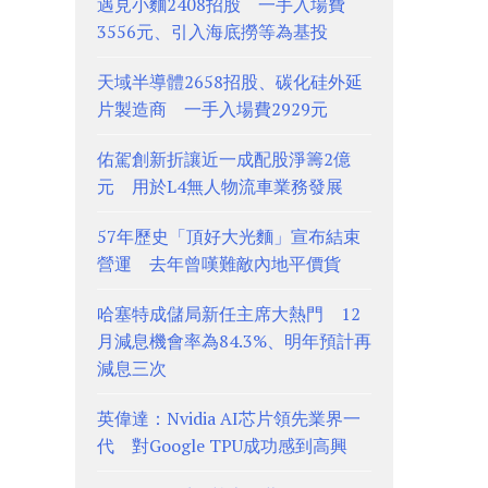
遇見小麵2408招股 一手入場費
3556元、引入海底撈等為基投
天域半導體2658招股、碳化硅外延
片製造商 一手入場費2929元
佑駕創新折讓近一成配股淨籌2億
元 用於L4無人物流車業務發展
57年歷史「頂好大光麵」宣布結束
營運 去年曾嘆難敵內地平價貨
哈塞特成儲局新任主席大熱門 12
月減息機會率為84.3%、明年預計再
減息三次
英偉達：Nvidia AI芯片領先業界一
代 對Google TPU成功感到高興