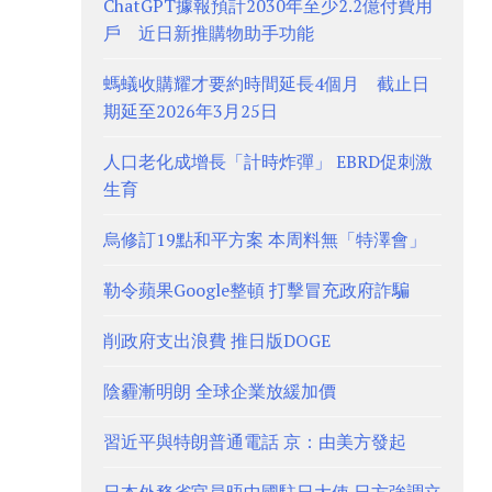
ChatGPT據報預計2030年至少2.2億付費用
戶 近日新推購物助手功能
螞蟻收購耀才要約時間延長4個月 截止日
期延至2026年3月25日
人口老化成增長「計時炸彈」 EBRD促刺激
生育
烏修訂19點和平方案 本周料無「特澤會」
勒令蘋果Google整頓 打擊冒充政府詐騙
削政府支出浪費 推日版DOGE
陰霾漸明朗 全球企業放緩加價
習近平與特朗普通電話 京：由美方發起