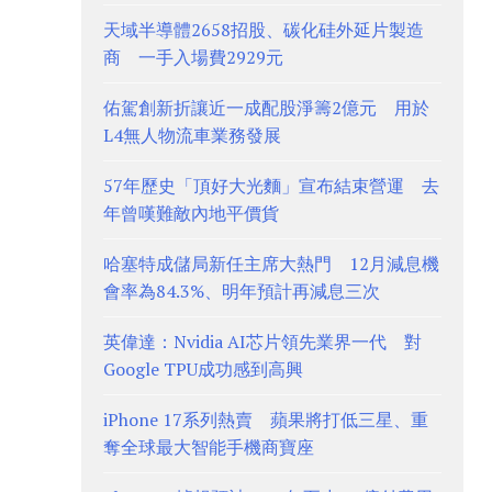
天域半導體2658招股、碳化硅外延片製造
商 一手入場費2929元
佑駕創新折讓近一成配股淨籌2億元 用於
L4無人物流車業務發展
57年歷史「頂好大光麵」宣布結束營運 去
年曾嘆難敵內地平價貨
哈塞特成儲局新任主席大熱門 12月減息機
會率為84.3%、明年預計再減息三次
英偉達：Nvidia AI芯片領先業界一代 對
Google TPU成功感到高興
iPhone 17系列熱賣 蘋果將打低三星、重
奪全球最大智能手機商寶座