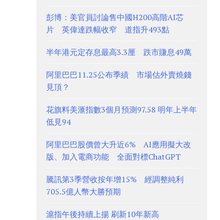
彭博：美官員討論售中國H200高階AI芯
片 英偉達跌幅收窄 道指升493點
半年港元定存息最高3.3厘 跌市賺息49萬
阿里巴巴11.25公布季績 市場估外賣燒錢
見頂？
花旗料美滙指數3個月預測97.58 明年上半年
低見94
阿里巴巴股價曾大升近6% AI應用擬大改
版、加入電商功能 全面對標ChatGPT
騰訊第3季營收按年增15% 經調整純利
705.5億人幣大勝預期
滬指午後持續上揚 刷新10年新高