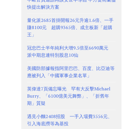
快提出解決方案
量化派2685首掛開報26元升逾1.6倍、一手
賺8100元 超購9365倍、成主板新「超購
王」
冠忠巴士半年純利大增9.5倍至6690萬元
派中期息連特別股息10仙
美國防部據報指阿里巴巴、百度、比亞迪等
應被列入「中國軍事企業名單」
英偉達7頁備忘曝光 罕有大反擊Michael
Burry、「6100億美元舞弊」、「折舊年
期」質疑
遇見小麵2408招股 一手入場費3556元、
引入海底撈等為基投