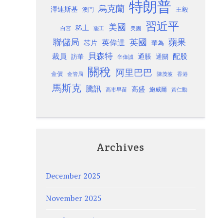
特朗普
烏克蘭
澤連斯基
澳門
王毅
習近平
美國
稀土
白宮
罷工
美團
聯儲局
蘋果
英國
英偉達
芯片
華為
貝森特
裁員
配股
通脹
訪華
通關
辛偉誠
關稅
阿里巴巴
金價
金管局
香港
陳茂波
馬斯克
騰訊
高盛
高市早苗
鮑威爾
黃仁勳
Archives
December 2025
November 2025