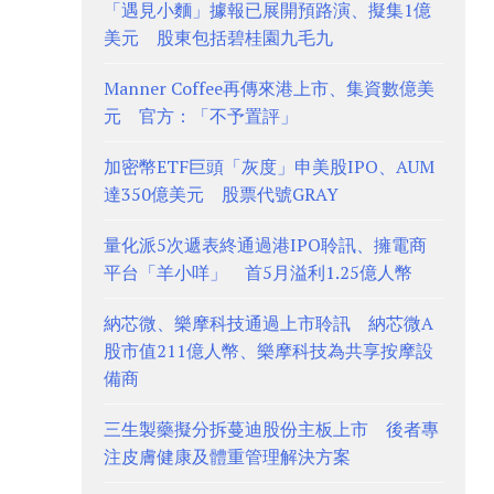
「遇見小麵」據報已展開預路演、擬集1億
美元 股東包括碧桂園九毛九
Manner Coffee再傳來港上市、集資數億美
元 官方：「不予置評」
加密幣ETF巨頭「灰度」申美股IPO、AUM
達350億美元 股票代號GRAY
量化派5次遞表終通過港IPO聆訊、擁電商
平台「羊小咩」 首5月溢利1.25億人幣
納芯微、樂摩科技通過上市聆訊 納芯微A
股市值211億人幣、樂摩科技為共享按摩設
備商
三生製藥擬分拆蔓迪股份主板上市 後者專
注皮膚健康及體重管理解決方案