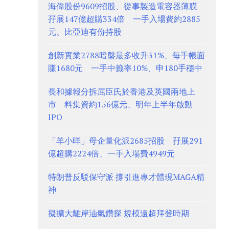
海偉股份9609招股、從事製造電容器薄膜
孖展147億超購334倍 一手入場費約2885
元、比亞迪有份持股
創新實業2788暗盤最多收升31%、每手帳面
賺1680元 一手中籤率10%、申180手穩中
長和據報分拆屈臣氏於香港及英國兩地上
市 料集資約156億元、明年上半年啟動
IPO
「羊小咩」母企量化派2685招股 孖展291
億超購2224倍、一手入場費4949元
特朗普反駁保守派 撐引進專才體現MAGA精
神
擬擴大離岸油氣鑽探 規模遠超拜登時期