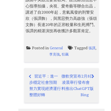
心指導拍攝，央視、愛奇藝等聯合出品，
講述了自2000年起，意氣風發的刑警安
欣（張譯飾），與黑惡勢力高啟強（張頌
文飾）長達20年的正邪較量和生死搏鬥。
張譯的精湛演技再收獲許多觀眾肯定。
Posted in
Tagged
,
General
張譯
,
李克強
狂飆
習近平：進一
微軟突宣布2月8日
Post
步穩定社會預期
凌晨舉行發布會
navigation
努力實現經濟運行
料推出ChatGPT版
整體好轉
Bing