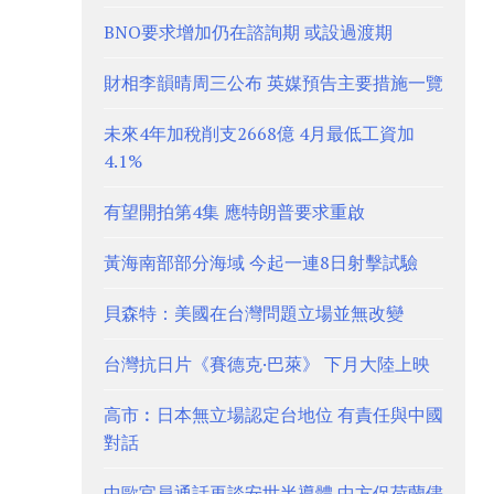
BNO要求增加仍在諮詢期 或設過渡期
財相李韻晴周三公布 英媒預告主要措施一覽
未來4年加稅削支2668億 4月最低工資加
4.1%
有望開拍第4集 應特朗普要求重啟
黃海南部部分海域 今起一連8日射擊試驗
貝森特：美國在台灣問題立場並無改變
台灣抗日片《賽德克·巴萊》 下月大陸上映
高市︰日本無立場認定台地位 有責任與中國
對話
中歐官員通話再談安世半導體 中方促荷蘭儘