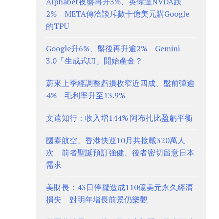
Alphabet夜盤再升3%、英偉達NVDA跌
2% META傳洽談斥數十億美元購Google
的TPU
Google升6%、盤後再升逾2% Gemini
3.0「生成式UI」開始產金？
蔚來上季經調整虧損收窄近四成、盤前彈逾
4% 毛利率升至13.9%
文遠知行：收入增144% 阿布扎比盈虧平衡
國泰航空、香港快運10月共接載320萬人
次 前者聖誕預訂強健、後者密切留意日本
需求
美財長：43日停擺造成110億美元永久經濟
損失 對明年增長前景仍樂觀