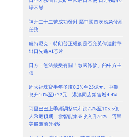
日本外務省官員晤中國駐日大使 日方強調立
場不變
神舟二十二號成功發射 屬中國首次應急發射
任務
盧特尼克：特朗普正權衡是否允英偉達對華
出口先進AI芯片
日方：無法接受有關「敵國條款」的中方主
張
周大福珠寶半年多賺0.2%至25億元、中期
息升10%至0.22元 港澳同店銷售增4.4%
阿里巴巴上季經調整純利跌72%至103.5億
人幣遜預期 雲智能集團收入升34% 阿里
美股盤前升4%