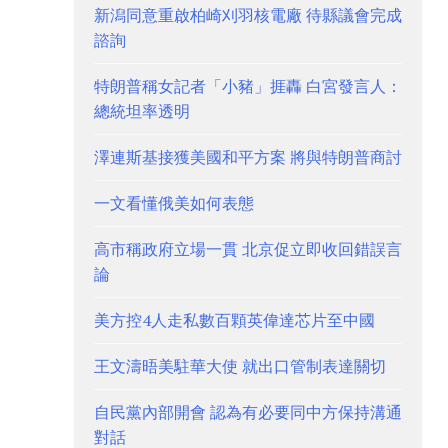
新潟同意重啟柏崎刈羽核電廠 待縣議會完成
諮詢
特朗普稱女記者「小豬」捱轟 白宮發言人：
總統坦率透明
澤連斯基接獲美國和平方案 將與特朗普商討
一文看懂俄美如何表態
高市稱政府立場一貫 北京促立即收回錯誤言
論
美方控4人走私數百顆英偉達芯片至中國
王文濤晤美駐華大使 就出口管制表達關切
自民黨內部開會 認為有必要同中方保持溝通
對話