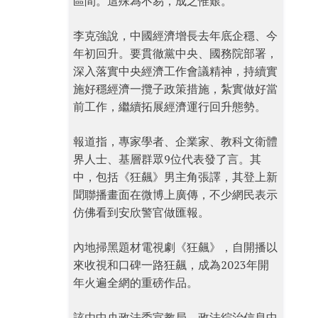
區間。這殊為不易，成之惟艱。
李克強說，中國經濟增長去年底企穩、今
年初回升。要貫徹黨中央、國務院部署，
深入落實中央經濟工作會議精神，持續實
施好穩經濟一攬子政策措施，紮實做好當
前工作，繼續拓展經濟運行回升態勢。
報道指，專家學者、企業家、教科文衛體
界人士、基層群眾9位代表發了言。其
中，包括《狂飆》男主角張譯，其登上新
聞聯播畫面在微博上廣傳，不少網民表示
仿佛看到安欣警官做匯報。
內地掃黑題材電視劇《狂飆》，自開播以
來收視和口碑一路狂飆，成為2023年開
年火遍全網的重磅作品。
該由中央政法委宣教局、政法綜治信息中