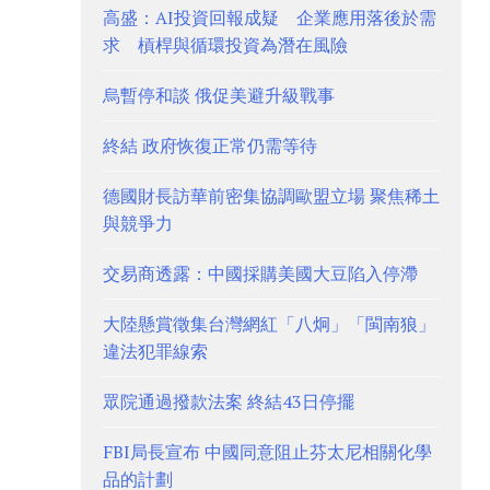
高盛：AI投資回報成疑 企業應用落後於需
求 槓桿與循環投資為潛在風險
烏暫停和談 俄促美避升級戰事
終結 政府恢復正常仍需等待
德國財長訪華前密集協調歐盟立場 聚焦稀土
與競爭力
交易商透露：中國採購美國大豆陷入停滯
大陸懸賞徵集台灣網紅「八炯」「閩南狼」
違法犯罪線索
眾院通過撥款法案 終結43日停擺
FBI局長宣布 中國同意阻止芬太尼相關化學
品的計劃