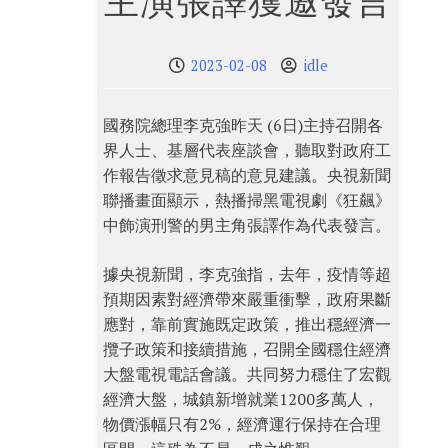
主演張譯獲邀發言
2023-02-08
idle
國務院總理李克強昨天 (6日)主持召開各
界人士、基層代表座談會，聽取對政府工
作報告徵求意見稿的意見建議。央視新聞
聯播畫面顯示，熱播掃黑電視劇《狂飆》
中飾演刑警的男主角張譯作為代表發言。
據央視新聞，李克強指，去年，疫情等超
預期因素對經濟帶來嚴重衝擊，政府果斷
應對，靠前實施既定政策，推出穩經濟一
攬子政策和接續措施，召開全國穩住經濟
大盤電視電話會議。共同努力穩住了宏觀
經濟大盤，城鎮新增就業1200多萬人，
物價漲幅只有2%，經濟運行保持在合理