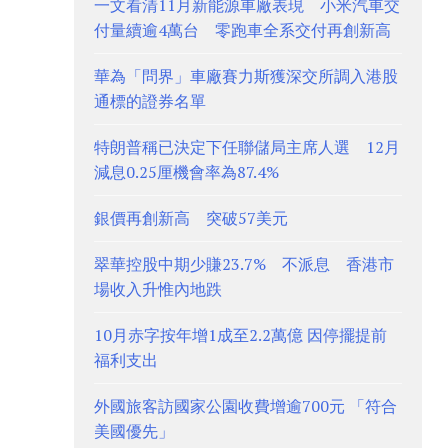
一文看清11月新能源車廠表現 小米汽車交
付量續逾4萬台 零跑車全系交付再創新高
華為「問界」車廠賽力斯獲深交所調入港股
通標的證券名單
特朗普稱已決定下任聯儲局主席人選 12月
減息0.25厘機會率為87.4%
銀價再創新高 突破57美元
翠華控股中期少賺23.7% 不派息 香港市
場收入升惟內地跌
10月赤字按年增1成至2.2萬億 因停擺提前
福利支出
外國旅客訪國家公園收費增逾700元 「符合
美國優先」