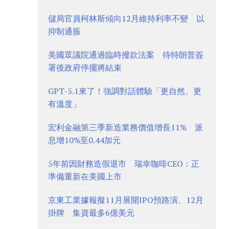
儲局官員柯林斯傾向12月維持利率不變 以
抑制通脹
美國眾議院通過臨時撥款法案 待特朗普簽
署後政府停擺將結束
GPT-5.1來了！強調對話體驗「更自然、更
有溫度」
宏利金融第三季新造業務價值增長11% 派
息增10%至0.44加元
5年前因財務造假退市 瑞幸咖啡CEO：正
準備重新在美國上市
京東工業據報擬11月展開IPO預路演、12月
掛牌 集資最多6億美元