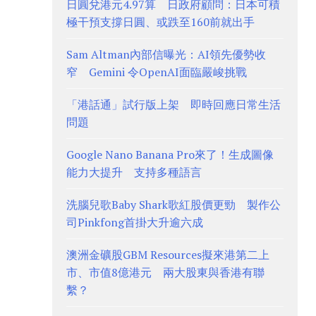
日圓兌港元4.97算 日政府顧問：日本可積
極干預支撐日圓、或跌至160前就出手
Sam Altman內部信曝光：AI領先優勢收
窄 Gemini 令OpenAI面臨嚴峻挑戰
「港話通」試行版上架 即時回應日常生活
問題
Google Nano Banana Pro來了！生成圖像
能力大提升 支持多種語言
洗腦兒歌Baby Shark歌紅股價更勁 製作公
司Pinkfong首掛大升逾六成
澳洲金礦股GBM Resources擬來港第二上
市、市值8億港元 兩大股東與香港有聯
繫？