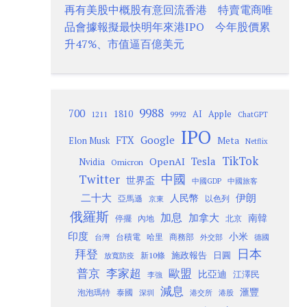
再有美股中概股有意回流香港 特賣電商唯
品會據報擬最快明年來港IPO 今年股價累
升47%、市值逼百億美元
9988
700
1810
AI
Apple
1211
9992
ChatGPT
IPO
Google
FTX
Meta
Elon Musk
Netflix
TikTok
Tesla
OpenAI
Nvidia
Omicron
Twitter
中國
世界盃
中國GDP
中國旅客
二十大
伊朗
人民幣
以色列
亞馬遜
京東
俄羅斯
加息
加拿大
南韓
內地
停擺
北京
印度
小米
台灣
台積電
哈里
商務部
外交部
德國
日本
拜登
施政報告
日圓
新10條
放寬防疫
歐盟
普京
李家超
比亞迪
江澤民
李強
減息
滙豐
泡泡瑪特
泰國
深圳
港股
港交所