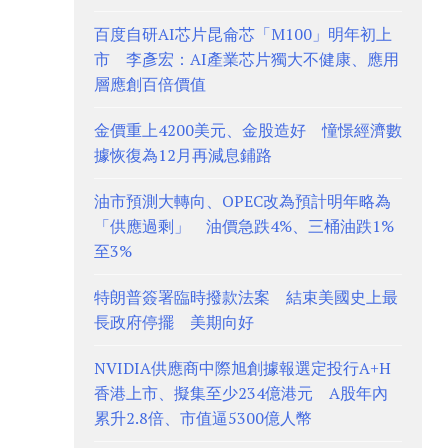
百度自研AI芯片昆侖芯「M100」明年初上
市 李彥宏：AI產業芯片獨大不健康、應用
層應創百倍價值
金價重上4200美元、金股造好 憧憬經濟數
據恢復為12月再減息鋪路
油市預測大轉向、OPEC改為預計明年略為
「供應過剩」 油價急跌4%、三桶油跌1%
至3%
特朗普簽署臨時撥款法案 結束美國史上最
長政府停擺 美期向好
NVIDIA供應商中際旭創據報選定投行A+H
香港上市、擬集至少234億港元 A股年內
累升2.8倍、市值逼5300億人幣