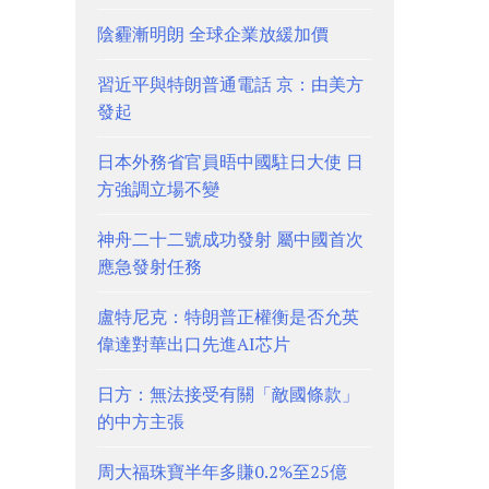
陰霾漸明朗 全球企業放緩加價
習近平與特朗普通電話 京：由美方
發起
日本外務省官員晤中國駐日大使 日
方強調立場不變
神舟二十二號成功發射 屬中國首次
應急發射任務
盧特尼克：特朗普正權衡是否允英
偉達對華出口先進AI芯片
日方：無法接受有關「敵國條款」
的中方主張
周大福珠寶半年多賺0.2%至25億