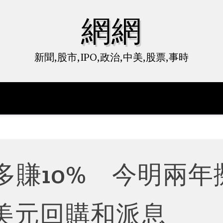
網網
新聞,股市,IPO,政治,中美,股票,事時
多賺10% 今明兩年
億美元回購和派息