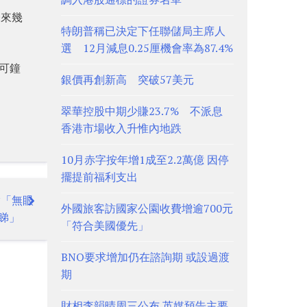
未來幾
特朗普稱已決定下任聯儲局主席人
選 12月減息0.25厘機會率為87.4%
塔可鐘
銀價再創新高 突破57美元
翠華控股中期少賺23.7% 不派息
香港市場收入升惟內地跌
10月赤字按年增1成至2.2萬億 因停
擺提前福利支出
指「無眼
外國旅客訪國家公園收費增逾700元
睇」
「符合美國優先」
BNO要求增加仍在諮詢期 或設過渡
期
財相李韻晴周三公布 英媒預告主要