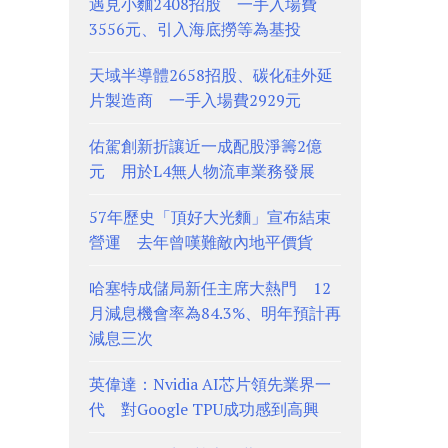
遇見小麵2408招股 一手入場費
3556元、引入海底撈等為基投
天域半導體2658招股、碳化硅外延
片製造商 一手入場費2929元
佑駕創新折讓近一成配股淨籌2億
元 用於L4無人物流車業務發展
57年歷史「頂好大光麵」宣布結束
營運 去年曾嘆難敵內地平價貨
哈塞特成儲局新任主席大熱門 12
月減息機會率為84.3%、明年預計再
減息三次
英偉達：Nvidia AI芯片領先業界一
代 對Google TPU成功感到高興