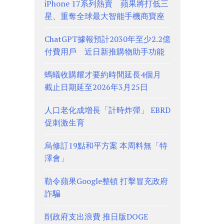
iPhone 17系列熱賣 蘋果將打低三
星、重奪全球最大智能手機商寶座
ChatGPT據報預計2030年至少2.2億
付費用戶 近日新推購物助手功能
螞蟻收購耀才要約時間延長4個月
截止日期延至2026年3月25日
人口老化成增長「計時炸彈」 EBRD
促刺激生育
烏修訂19點和平方案 本周料無「特
澤會」
勒令蘋果Google整頓 打擊冒充政府
詐騙
削政府支出浪費 推日版DOGE