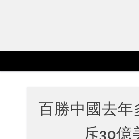
Skip
to
content
百勝中國去年
斥30