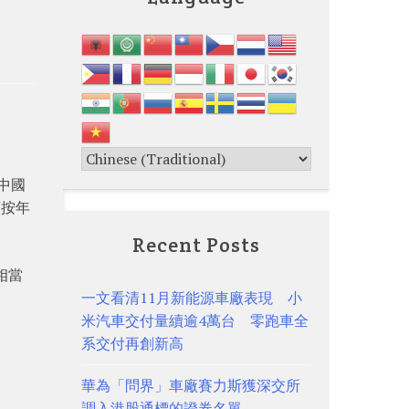
勝中國
額按年
Recent Posts
相當
一文看清11月新能源車廠表現 小
米汽車交付量續逾4萬台 零跑車全
系交付再創新高
華為「問界」車廠賽力斯獲深交所
調入港股通標的證券名單