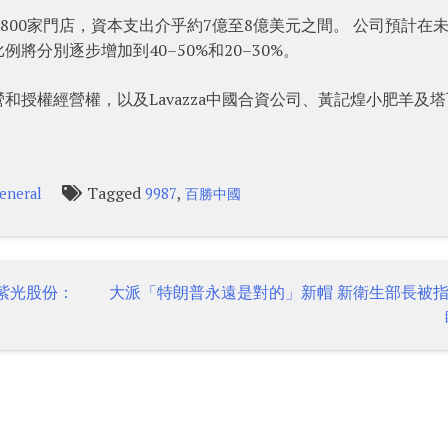
1,800家門店，資本支出介乎約7億至8億美元之間。 公司預計在
分別逐步增加到40–50%和20–30%。
授權經營權，以及Lavazza中國合資公司、黃記煌小肥羊及
Tagged
,
eneral
9987
百勝中國
紫光股份：
大派「特朗普永遠是對的」新帽 新衛生部長被