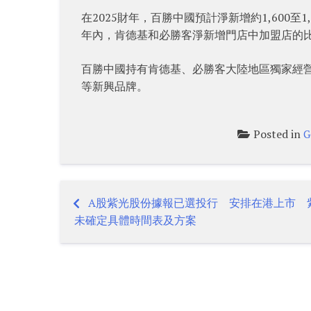
在2025財年，百勝中國預計淨新增約1,600至
年內，肯德基和必勝客淨新增門店中加盟店的比例將
百勝中國持有肯德基、必勝客大陸地區獨家經營和
等新興品牌。
Posted in
G
A股紫光股份據報已選投行 安排在港上市 
Post
未確定具體時間表及方案
navigation