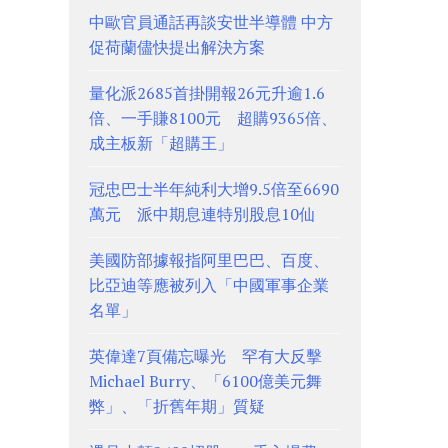
中歐官員通話再談安世半導體 中方
促荷蘭儘快提出解決方案
量化派2685首掛開報26元升逾1.6
倍、一手賺8100元 超購9365倍、
成主板新「超購王」
冠忠巴士半年純利大增9.5倍至6690
萬元 派中期息連特別股息10仙
美國防部據報指阿里巴巴、百度、
比亞迪等應被列入「中國軍事企業
名單」
英偉達7頁備忘曝光 罕有大反擊
Michael Burry、「6100億美元舞
弊」、「折舊年期」質疑