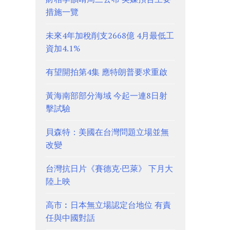
措施一覽
未來4年加稅削支2668億 4月最低工
資加4.1%
有望開拍第4集 應特朗普要求重啟
黃海南部部分海域 今起一連8日射
擊試驗
貝森特：美國在台灣問題立場並無
改變
台灣抗日片《賽德克·巴萊》 下月大
陸上映
高市︰日本無立場認定台地位 有責
任與中國對話