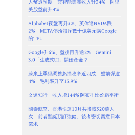
人幣遜預期 雲智能集團收入升34% 阿里
美股盤前升4%
Alphabet夜盤再升3%、英偉達NVDA跌
2% META傳洽談斥數十億美元購Google
的TPU
Google升6%、盤後再升逾2% Gemini
3.0「生成式UI」開始產金？
蔚來上季經調整虧損收窄近四成、盤前彈逾
4% 毛利率升至13.9%
文遠知行：收入增144% 阿布扎比盈虧平衡
國泰航空、香港快運10月共接載320萬人
次 前者聖誕預訂強健、後者密切留意日本
需求