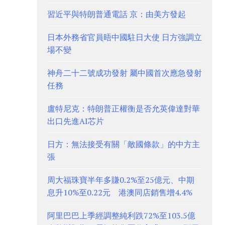
習近平與特朗普通電話 京：由美方發起
日本外務省官員晤中國駐日大使 日方強調立
場不變
神舟二十二號成功發射 屬中國首次應急發射
任務
盧特尼克：特朗普正權衡是否允英偉達對華
出口先進AI芯片
日方：無法接受有關「敵國條款」的中方主
張
周大福珠寶半年多賺0.2%至25億元、中期
息升10%至0.22元 港澳同店銷售增4.4%
阿里巴巴上季經調整純利跌72%至103.5億