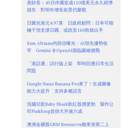
美財長：43日停擺造成110億美元永久經濟
損失 對明年增長前景仍樂觀
日圓兌港元4.97算 日政府顧問：日本可積
極干預支撐日圓、或跌至160前就出手
Sam Altman內部信曝光：AI領先優勢收
窄 Gemini 令OpenAI面臨嚴峻挑戰
「港話通」試行版上架 即時回應日常生活
問題
Google Nano Banana Pro來了！生成圖像
能力大提升 支持多種語言
洗腦兒歌Baby Shark歌紅股價更勁 製作公
司Pinkfong首掛大升逾六成
澳洲金礦股GBM Resources擬來港第二上