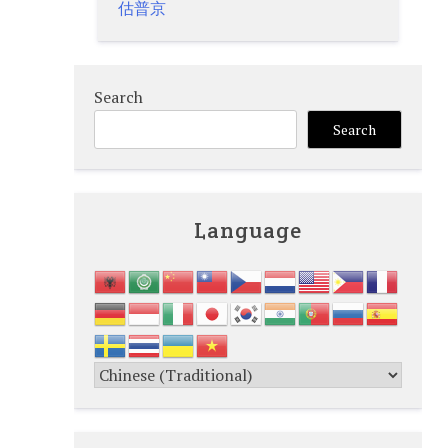
估普京
Search
Search
Language