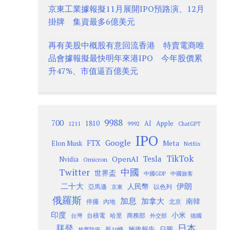
京東工業據報擬11月展開IPO預路演、12月
掛牌 集資最多6億美元
再有美股中概股有意回流香港 特賣電商唯
品會據報擬最快明年來港IPO 今年股價累
升47%、市值逼百億美元
9988
700
1810
AI
Apple
1211
9992
ChatGPT
IPO
Google
FTX
Meta
Elon Musk
Netflix
TikTok
Tesla
OpenAI
Nvidia
Omicron
Twitter
中國
世界盃
中國GDP
中國旅客
二十大
伊朗
人民幣
以色列
亞馬遜
京東
俄羅斯
加息
加拿大
南韓
內地
停擺
北京
印度
小米
台灣
台積電
哈里
商務部
外交部
德國
日本
拜登
施政報告
日圓
新10條
放寬防疫