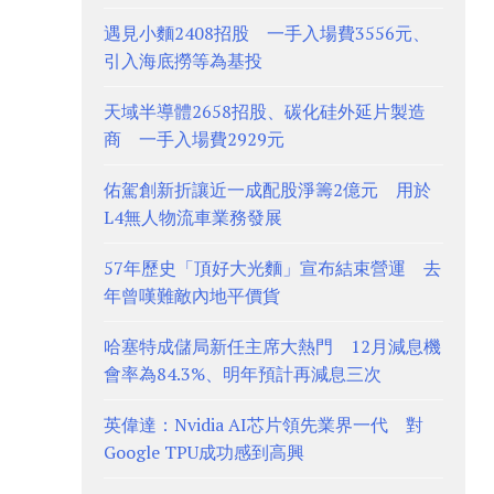
遇見小麵2408招股 一手入場費3556元、
引入海底撈等為基投
天域半導體2658招股、碳化硅外延片製造
商 一手入場費2929元
佑駕創新折讓近一成配股淨籌2億元 用於
L4無人物流車業務發展
57年歷史「頂好大光麵」宣布結束營運 去
年曾嘆難敵內地平價貨
哈塞特成儲局新任主席大熱門 12月減息機
會率為84.3%、明年預計再減息三次
英偉達：Nvidia AI芯片領先業界一代 對
Google TPU成功感到高興