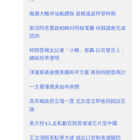
擬擴大離岸油氣鑽探 規模遠超拜登時期
新潟同意重啟柏崎刈羽核電廠 待縣議會完成
諮詢
特朗普稱女記者「小豬」捱轟 白宮發言人：
總統坦率透明
澤連斯基接獲美國和平方案 將與特朗普商討
一文看懂俄美如何表態
高市稱政府立場一貫 北京促立即收回錯誤言
論
美方控4人走私數百顆英偉達芯片至中國
王文濤晤美駐華大使 就出口管制表達關切