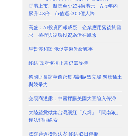
香港上市、擬集至少234億港元 A股年內
累升2.8倍、市值逼5300億人幣
高盛：AI投資回報成疑 企業應用落後於需
求 槓桿與循環投資為潛在風險
烏暫停和談 俄促美避升級戰事
終結 政府恢復正常仍需等待
德國財長訪華前密集協調歐盟立場 聚焦稀土
與競爭力
交易商透露：中國採購美國大豆陷入停滯
大陸懸賞徵集台灣網紅「八炯」「閩南狼」
違法犯罪線索
眾院通過撥款法案 終結43日停擺