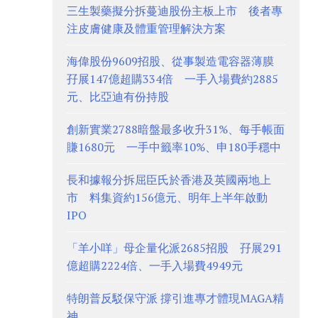
三生製藥擬分拆蔓迪股份主板上市 後者專
注皮膚健康及體重管理解決方案
海偉股份9609招股、從事製造電容器薄膜
孖展147億超購334倍 一手入場費約2885
元、比亞迪有份持股
創新實業2788暗盤最多收升31%、每手帳面
賺1680元 一手中籤率10%、申180手穩中
長和據報分拆屈臣氏於香港及英國兩地上
市 料集資約156億元、明年上半年啟動
IPO
「羊小咩」母企量化派2685招股 孖展291
億超購2224倍、一手入場費4949元
特朗普反駁保守派 撐引進專才體現MAGA精
神