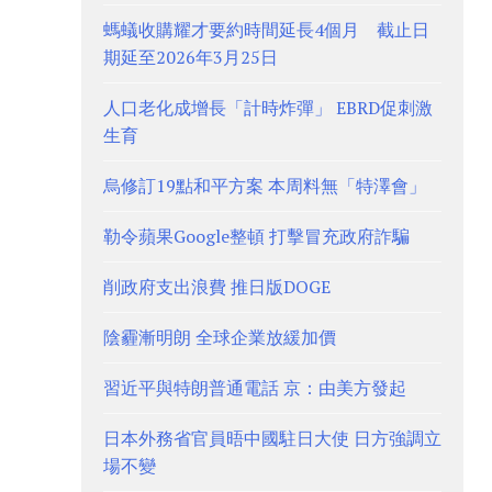
螞蟻收購耀才要約時間延長4個月 截止日
期延至2026年3月25日
人口老化成增長「計時炸彈」 EBRD促刺激
生育
烏修訂19點和平方案 本周料無「特澤會」
勒令蘋果Google整頓 打擊冒充政府詐騙
削政府支出浪費 推日版DOGE
陰霾漸明朗 全球企業放緩加價
習近平與特朗普通電話 京：由美方發起
日本外務省官員晤中國駐日大使 日方強調立
場不變