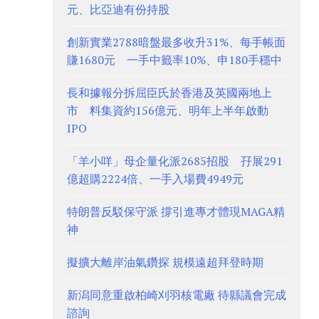
元、比亞迪有份持股
創新實業2788暗盤最多收升31%、每手帳面
賺1680元 一手中籤率10%、申180手穩中
長和據報分拆屈臣氏於香港及英國兩地上
市 料集資約156億元、明年上半年啟動
IPO
「羊小咩」母企量化派2685招股 孖展291
億超購2224倍、一手入場費4949元
特朗普反駁保守派 撐引進專才體現MAGA精
神
擬擴大離岸油氣鑽探 規模遠超拜登時期
新潟同意重啟柏崎刈羽核電廠 待縣議會完成
諮詢