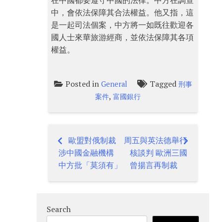
在中國都要遵守中國的法律。中方在調查
中，會依法保障其合法權益。他又指，這
是一起司法個案，中方將一如既往歡迎各
國人士來華旅游經商，並依法保障其各項
權益。
Posted in
Tagged
General
刑事
,
案件
富國銀行
歐盟對俄制裁
周五與英法德舉行
Post
涉中國金融機構
核談判 歐洲三國
navigation
中方批「莫須有」
曾揚言再制裁
Search