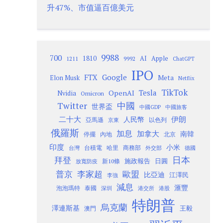
升47%、市值逼百億美元
9988
700
1810
AI
Apple
1211
9992
ChatGPT
IPO
Google
FTX
Meta
Elon Musk
Netflix
TikTok
Tesla
OpenAI
Nvidia
Omicron
Twitter
中國
世界盃
中國GDP
中國旅客
二十大
伊朗
人民幣
以色列
亞馬遜
京東
俄羅斯
加息
加拿大
南韓
內地
停擺
北京
印度
小米
台灣
台積電
哈里
商務部
外交部
德國
日本
拜登
施政報告
日圓
新10條
放寬防疫
歐盟
普京
李家超
比亞迪
江澤民
李強
減息
滙豐
泡泡瑪特
泰國
深圳
港股
港交所
特朗普
烏克蘭
澤連斯基
澳門
王毅