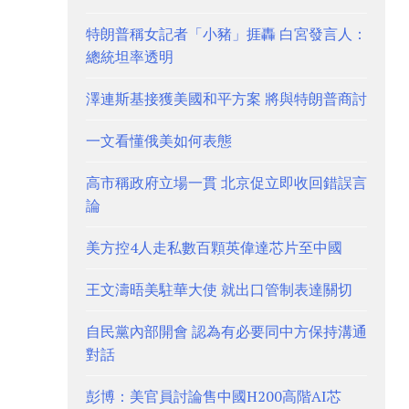
特朗普稱女記者「小豬」捱轟 白宮發言人：
總統坦率透明
澤連斯基接獲美國和平方案 將與特朗普商討
一文看懂俄美如何表態
高市稱政府立場一貫 北京促立即收回錯誤言
論
美方控4人走私數百顆英偉達芯片至中國
王文濤晤美駐華大使 就出口管制表達關切
自民黨內部開會 認為有必要同中方保持溝通
對話
彭博：美官員討論售中國H200高階AI芯