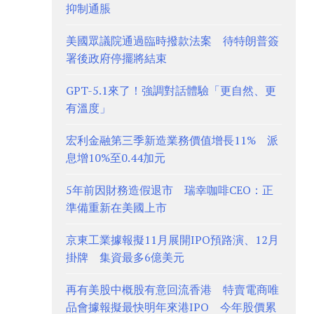
抑制通脹
美國眾議院通過臨時撥款法案 待特朗普簽
署後政府停擺將結束
GPT-5.1來了！強調對話體驗「更自然、更
有溫度」
宏利金融第三季新造業務價值增長11% 派
息增10%至0.44加元
5年前因財務造假退市 瑞幸咖啡CEO：正
準備重新在美國上市
京東工業據報擬11月展開IPO預路演、12月
掛牌 集資最多6億美元
再有美股中概股有意回流香港 特賣電商唯
品會據報擬最快明年來港IPO 今年股價累