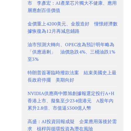
市 李彥宏：AI產業芯片獨大不健康、應用
層應創百倍價值
金價重上4200美元、金股造好 憧憬經濟數
據恢復為12月再減息鋪路
油市預測大轉向、OPEC改為預計明年略為
「供應過剩」 油價急跌4%、三桶油跌1%
至3%
特朗普簽署臨時撥款法案 結束美國史上最
長政府停擺 美期向好
NVIDIA供應商中際旭創據報選定投行A+H
香港上市、擬集至少234億港元 A股年內
累升2.8倍、市值逼5300億人幣
高盛：AI投資回報成疑 企業應用落後於需
求 槓桿與循環投資為潛在風險