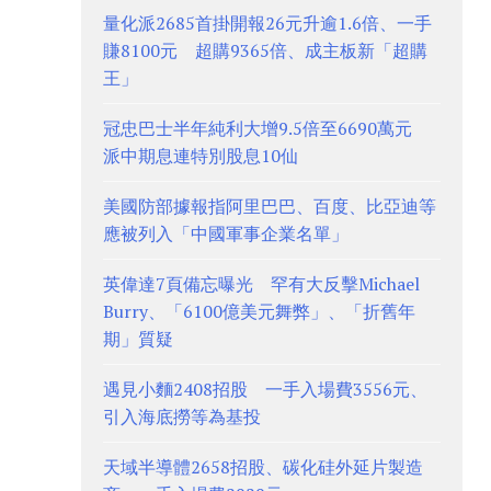
量化派2685首掛開報26元升逾1.6倍、一手
賺8100元 超購9365倍、成主板新「超購
王」
冠忠巴士半年純利大增9.5倍至6690萬元
派中期息連特別股息10仙
美國防部據報指阿里巴巴、百度、比亞迪等
應被列入「中國軍事企業名單」
英偉達7頁備忘曝光 罕有大反擊Michael
Burry、「6100億美元舞弊」、「折舊年
期」質疑
遇見小麵2408招股 一手入場費3556元、
引入海底撈等為基投
天域半導體2658招股、碳化硅外延片製造