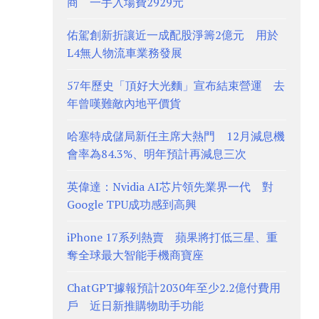
商 一手入場費2929元
佑駕創新折讓近一成配股淨籌2億元 用於
L4無人物流車業務發展
57年歷史「頂好大光麵」宣布結束營運 去
年曾嘆難敵內地平價貨
哈塞特成儲局新任主席大熱門 12月減息機
會率為84.3%、明年預計再減息三次
英偉達：Nvidia AI芯片領先業界一代 對
Google TPU成功感到高興
iPhone 17系列熱賣 蘋果將打低三星、重
奪全球最大智能手機商寶座
ChatGPT據報預計2030年至少2.2億付費用
戶 近日新推購物助手功能