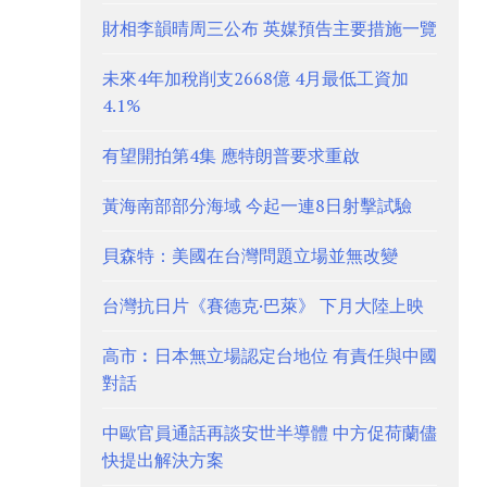
財相李韻晴周三公布 英媒預告主要措施一覽
未來4年加稅削支2668億 4月最低工資加
4.1%
有望開拍第4集 應特朗普要求重啟
黃海南部部分海域 今起一連8日射擊試驗
貝森特：美國在台灣問題立場並無改變
台灣抗日片《賽德克·巴萊》 下月大陸上映
高市︰日本無立場認定台地位 有責任與中國
對話
中歐官員通話再談安世半導體 中方促荷蘭儘
快提出解決方案