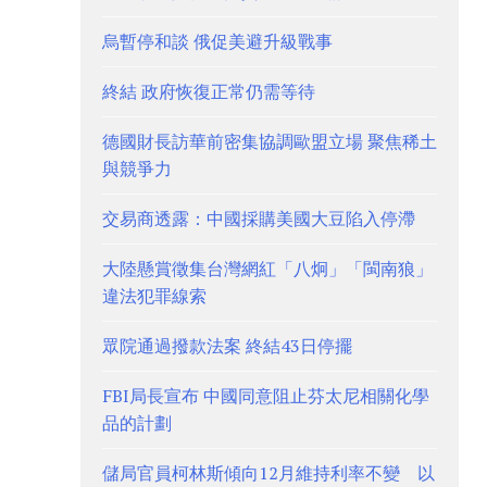
烏暫停和談 俄促美避升級戰事
終結 政府恢復正常仍需等待
德國財長訪華前密集協調歐盟立場 聚焦稀土
與競爭力
交易商透露：中國採購美國大豆陷入停滯
大陸懸賞徵集台灣網紅「八炯」「閩南狼」
違法犯罪線索
眾院通過撥款法案 終結43日停擺
FBI局長宣布 中國同意阻止芬太尼相關化學
品的計劃
儲局官員柯林斯傾向12月維持利率不變 以