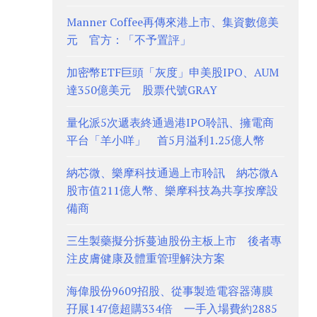
Manner Coffee再傳來港上市、集資數億美
元 官方：「不予置評」
加密幣ETF巨頭「灰度」申美股IPO、AUM
達350億美元 股票代號GRAY
量化派5次遞表終通過港IPO聆訊、擁電商
平台「羊小咩」 首5月溢利1.25億人幣
納芯微、樂摩科技通過上市聆訊 納芯微A
股市值211億人幣、樂摩科技為共享按摩設
備商
三生製藥擬分拆蔓迪股份主板上市 後者專
注皮膚健康及體重管理解決方案
海偉股份9609招股、從事製造電容器薄膜
孖展147億超購334倍 一手入場費約2885