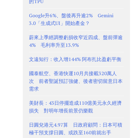
的TPU
Google升6%、盤後再升逾2% Gemini
3.0「生成式UI」開始產金？
蔚來上季經調整虧損收窄近四成、盤前彈逾
4% 毛利率升至13.9%
文遠知行：收入增144% 阿布扎比盈虧平衡
國泰航空、香港快運10月共接載320萬人
次 前者聖誕預訂強健、後者密切留意日本
需求
美財長：43日停擺造成110億美元永久經濟
損失 對明年增長前景仍樂觀
日圓兌港元4.97算 日政府顧問：日本可積
極干預支撐日圓、或跌至160前就出手