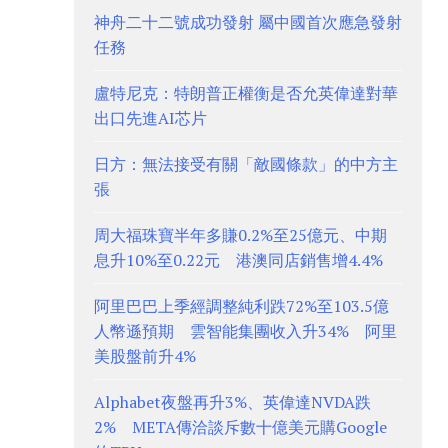
神舟二十二號成功發射 屬中國首次應急發射
任務
盧特尼克：特朗普正權衡是否允英偉達對華
出口先進AI芯片
日方：無法接受有關「敵國條款」的中方主
張
周大福珠寶半年多賺0.2%至25億元、中期
息升10%至0.22元 港澳同店銷售增4.4%
阿里巴巴上季經調整純利跌72%至103.5億
人幣遜預期 雲智能集團收入升34% 阿里
美股盤前升4%
Alphabet夜盤再升3%、英偉達NVDA跌
2% META傳洽談斥數十億美元購Google