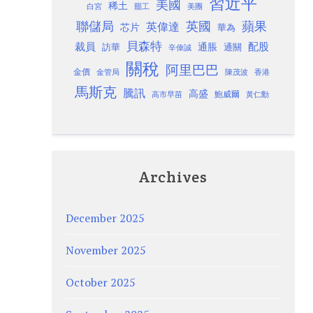
習近平
美國
稀土
白宮
罷工
美團
聯儲局
蘋果
英國
英偉達
芯片
華為
貝森特
裁員
配股
通脹
訪華
通關
辛偉誠
關稅
阿里巴巴
金價
金管局
香港
陳茂波
馬斯克
騰訊
高盛
高市早苗
鮑威爾
黃仁勳
Archives
December 2025
November 2025
October 2025