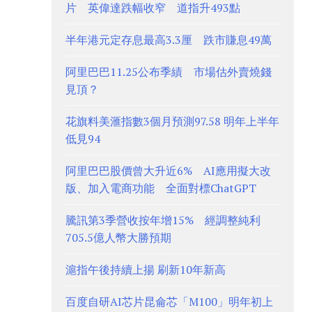
片 英偉達跌幅收窄 道指升493點
半年港元定存息最高3.3厘 跌市賺息49萬
阿里巴巴11.25公布季績 市場估外賣燒錢
見頂？
花旗料美滙指數3個月預測97.58 明年上半年
低見94
阿里巴巴股價曾大升近6% AI應用擬大改
版、加入電商功能 全面對標ChatGPT
騰訊第3季營收按年增15% 經調整純利
705.5億人幣大勝預期
滬指午後持續上揚 刷新10年新高
百度自研AI芯片昆侖芯「M100」明年初上