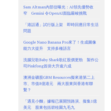
Sam Altman內部信曝光：AI領先優勢收
窄 Gemini 令OpenAI面臨嚴峻挑戰
「港話通」試行版上架 即時回應日常生活
問題
Google Nano Banana Pro來了！生成圖像
能力大提升 支持多種語言
洗腦兒歌Baby Shark歌紅股價更勁 製作公
司Pinkfong首掛大升逾六成
澳洲金礦股GBM Resources擬來港第二上
市、市值8億港元 兩大股東與香港有聯
繫？
「遇見小麵」據報已展開預路演、擬集1億
美元 股東包括碧桂園九毛九