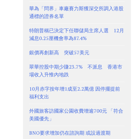
華為「問界」車廠賽力斯獲深交所調入港股
通標的證券名單
特朗普稱已決定下任聯儲局主席人選 12月
減息0.25厘機會率為87.4%
銀價再創新高 突破57美元
翠華控股中期少賺23.7% 不派息 香港市
場收入升惟內地跌
10月赤字按年增1成至2.2萬億 因停擺提前
福利支出
外國旅客訪國家公園收費增逾700元 「符合
美國優先」
BNO要求增加仍在諮詢期 或設過渡期