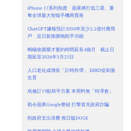
iPhone 17系列熱賣 蘋果將打低三星、重
奪全球最大智能手機商寶座
ChatGPT據報預計2030年至少2.2億付費用
戶 近日新推購物助手功能
螞蟻收購耀才要約時間延長4個月 截止日
期延至2026年3月25日
人口老化成增長「計時炸彈」 EBRD促刺激
生育
烏修訂19點和平方案 本周料無「特澤會」
勒令蘋果Google整頓 打擊冒充政府詐騙
削政府支出浪費 推日版DOGE