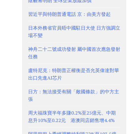
陰霾漸明朗 全球企業放緩加價
習近平與特朗普通電話 京：由美方發起
日本外務省官員晤中國駐日大使 日方強調立
場不變
神舟二十二號成功發射 屬中國首次應急發射
任務
盧特尼克：特朗普正權衡是否允英偉達對華
出口先進AI芯片
日方：無法接受有關「敵國條款」的中方主
張
周大福珠寶半年多賺0.2%至25億元、中期
息升10%至0.22元 港澳同店銷售增4.4%