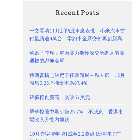
Recent Posts
一文看清11月新能源車廠表現 小米汽車交
付量續逾4萬台 零跑車全系交付再創新高
華為「問界」車廠賽力斯獲深交所調入港股
通標的證券名單
特朗普稱已決定下任聯儲局主席人選 12月
減息0.25厘機會率為87.4%
銀價再創新高 突破57美元
翠華控股中期少賺23.7% 不派息 香港市
場收入升惟內地跌
10月赤字按年增1成至2.2萬億 因停擺提前