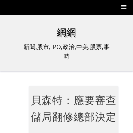
Skip
to
網網
content
新聞,股市,IPO,政治,中美,股票,事
時
貝森特：應要審查
儲局翻修總部決定