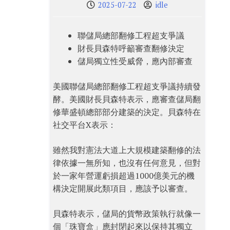
2025-07-22
idle
聯儲局總部翻修工程超支爭議
財長貝森特呼籲審查翻修決定
儲局獨立性受威脅，應內部審查
美國聯儲局總部翻修工程超支爭議持續發
酵。美國財長貝森特表示，應審查儲局翻
修華盛頓總部部分建築的決定。貝森特在
社交平台X表示：
雖然我對憲法大道上大規模建築翻修的法
律依據一無所知，也沒有任何意見，但對
於一家年營運虧損超過1000億美元的機
構決定開展此類項目，應該予以審查。
貝森特表示，儲局的貨幣政策執行就像一
個「珠寶盒」應封閉起來以保持其獨立