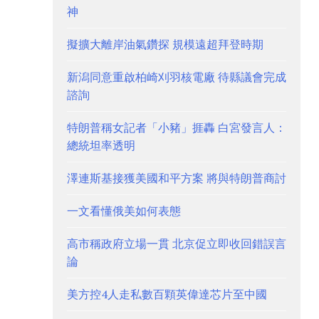
神
擬擴大離岸油氣鑽探 規模遠超拜登時期
新潟同意重啟柏崎刈羽核電廠 待縣議會完成
諮詢
特朗普稱女記者「小豬」捱轟 白宮發言人：
總統坦率透明
澤連斯基接獲美國和平方案 將與特朗普商討
一文看懂俄美如何表態
高市稱政府立場一貫 北京促立即收回錯誤言
論
美方控4人走私數百顆英偉達芯片至中國