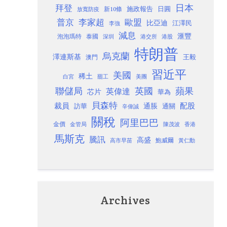
日本
拜登
施政報告
日圓
新10條
放寬防疫
歐盟
普京
李家超
比亞迪
江澤民
李強
減息
滙豐
泡泡瑪特
泰國
深圳
港股
港交所
特朗普
烏克蘭
澤連斯基
澳門
王毅
習近平
美國
稀土
白宮
罷工
美團
聯儲局
蘋果
英國
英偉達
芯片
華為
貝森特
裁員
配股
通脹
訪華
通關
辛偉誠
關稅
阿里巴巴
金價
金管局
香港
陳茂波
馬斯克
騰訊
高盛
高市早苗
鮑威爾
黃仁勳
Archives