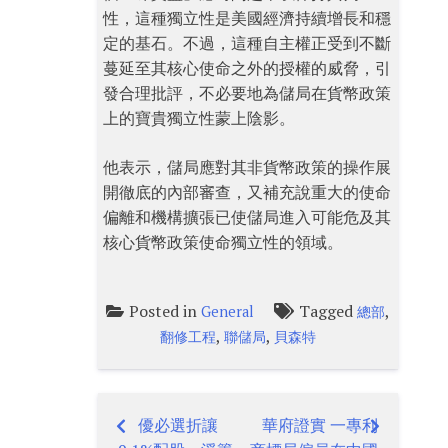
性，這種獨立性是美國經濟持續增長和穩
定的基石。不過，這種自主權正受到不斷
蔓延至其核心使命之外的授權的威脅，引
發合理批評，不必要地為儲局在貨幣政策
上的寶貴獨立性蒙上陰影。
他表示，儲局應對其非貨幣政策的操作展
開徹底的內部審查，又補充說重大的使命
偏離和機構擴張已使儲局進入可能危及其
核心貨幣政策使命獨立性的領域。
Posted in
Tagged
,
General
總部
,
,
翻修工程
聯儲局
貝森特
優必選折讓
華府證實 一專利
Post