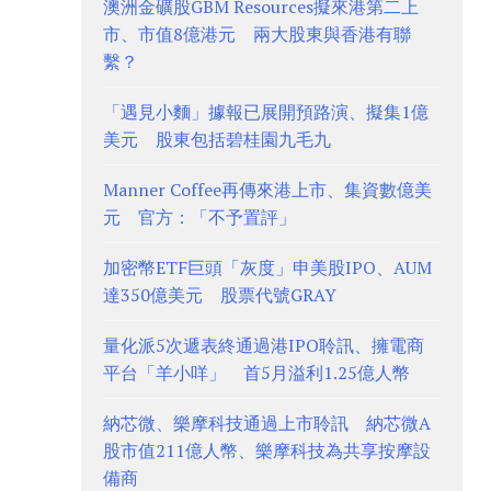
澳洲金礦股GBM Resources擬來港第二上
市、市值8億港元 兩大股東與香港有聯
繫？
「遇見小麵」據報已展開預路演、擬集1億
美元 股東包括碧桂園九毛九
Manner Coffee再傳來港上市、集資數億美
元 官方：「不予置評」
加密幣ETF巨頭「灰度」申美股IPO、AUM
達350億美元 股票代號GRAY
量化派5次遞表終通過港IPO聆訊、擁電商
平台「羊小咩」 首5月溢利1.25億人幣
納芯微、樂摩科技通過上市聆訊 納芯微A
股市值211億人幣、樂摩科技為共享按摩設
備商