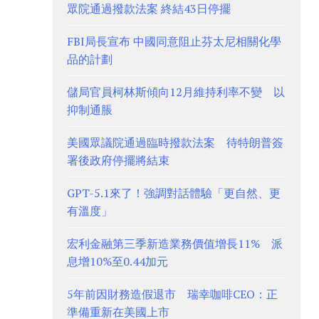
眾院通過撥款法案 終結43日停擺
FBI局長宣布 中國同意阻止芬太尼相關化學
品的計劃
儲局官員柯林斯傾向12月維持利率不變 以
抑制通脹
美國眾議院通過臨時撥款法案 待特朗普簽
署後政府停擺將結束
GPT-5.1來了！強調對話體驗「更自然、更
有溫度」
宏利金融第三季新造業務價值增長11% 派
息增10%至0.44加元
5年前因財務造假退市 瑞幸咖啡CEO：正
準備重新在美國上市