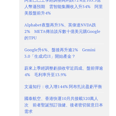
阿里巴巴上季經調整純利跌72%至103.5億
人幣遜預期 雲智能集團收入升34% 阿里
美股盤前升4%
Alphabet夜盤再升3%、英偉達NVDA跌
2% META傳洽談斥數十億美元購Google
的TPU
Google升6%、盤後再升逾2% Gemini
3.0「生成式UI」開始產金？
蔚來上季經調整虧損收窄近四成、盤前彈逾
4% 毛利率升至13.9%
文遠知行：收入增144% 阿布扎比盈虧平衡
國泰航空、香港快運10月共接載320萬人
次 前者聖誕預訂強健、後者密切留意日本
需求