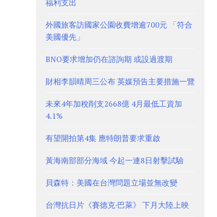
福利支出
外國旅客訪國家公園收費增逾700元 「符合
美國優先」
BNO要求增加仍在諮詢期 或設過渡期
財相李韻晴周三公布 英媒預告主要措施一覽
未來4年加稅削支2668億 4月最低工資加
4.1%
有望開拍第4集 應特朗普要求重啟
黃海南部部分海域 今起一連8日射擊試驗
貝森特：美國在台灣問題立場並無改變
台灣抗日片《賽德克·巴萊》 下月大陸上映