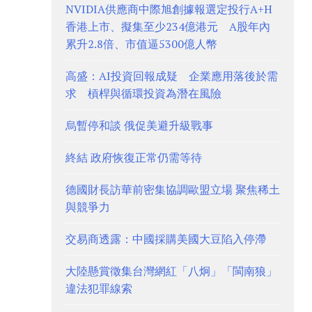
NVIDIA供應商中際旭創據報選定投行A+H
香港上市、擬集至少234億港元 A股年內
累升2.8倍、市值逼5300億人幣
高盛：AI投資回報成疑 企業應用落後於需
求 槓桿與循環投資為潛在風險
烏暫停和談 俄促美避升級戰事
終結 政府恢復正常仍需等待
德國財長訪華前密集協調歐盟立場 聚焦稀土
與競爭力
交易商透露：中國採購美國大豆陷入停滯
大陸懸賞徵集台灣網紅「八炯」「閩南狼」
違法犯罪線索