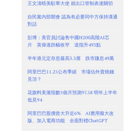
王文濤晤美駐華大使 就出口管制表達關切
自民黨內部開會 認為有必要同中方保持溝通
對話
彭博：美官員討論售中國H200高階AI芯
片 英偉達跌幅收窄 道指升493點
半年港元定存息最高3.3厘 跌市賺息49萬
阿里巴巴11.25公布季績 市場估外賣燒錢
見頂？
花旗料美滙指數3個月預測97.58 明年上半年
低見94
阿里巴巴股價曾大升近6% AI應用擬大改
版、加入電商功能 全面對標ChatGPT