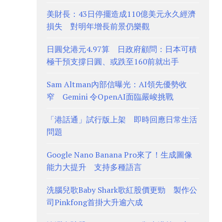
美財長：43日停擺造成110億美元永久經濟
損失 對明年增長前景仍樂觀
日圓兌港元4.97算 日政府顧問：日本可積
極干預支撐日圓、或跌至160前就出手
Sam Altman內部信曝光：AI領先優勢收
窄 Gemini 令OpenAI面臨嚴峻挑戰
「港話通」試行版上架 即時回應日常生活
問題
Google Nano Banana Pro來了！生成圖像
能力大提升 支持多種語言
洗腦兒歌Baby Shark歌紅股價更勁 製作公
司Pinkfong首掛大升逾六成