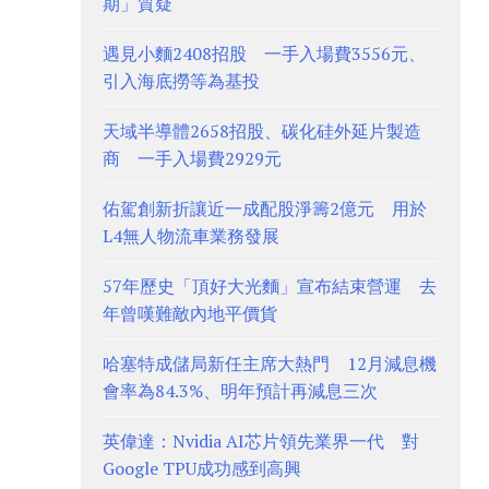
期」質疑
遇見小麵2408招股 一手入場費3556元、
引入海底撈等為基投
天域半導體2658招股、碳化硅外延片製造
商 一手入場費2929元
佑駕創新折讓近一成配股淨籌2億元 用於
L4無人物流車業務發展
57年歷史「頂好大光麵」宣布結束營運 去
年曾嘆難敵內地平價貨
哈塞特成儲局新任主席大熱門 12月減息機
會率為84.3%、明年預計再減息三次
英偉達：Nvidia AI芯片領先業界一代 對
Google TPU成功感到高興