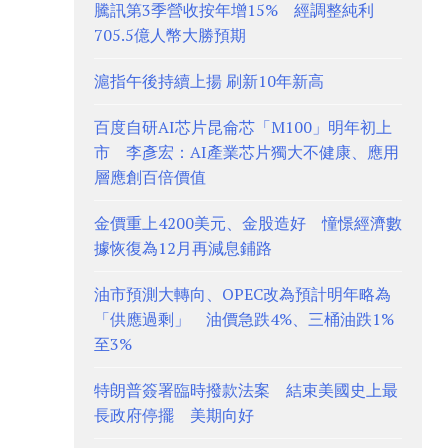
騰訊第3季營收按年增15% 經調整純利
705.5億人幣大勝預期
滬指午後持續上揚 刷新10年新高
百度自研AI芯片昆侖芯「M100」明年初上
市 李彥宏：AI產業芯片獨大不健康、應用
層應創百倍價值
金價重上4200美元、金股造好 憧憬經濟數
據恢復為12月再減息鋪路
油市預測大轉向、OPEC改為預計明年略為
「供應過剩」 油價急跌4%、三桶油跌1%
至3%
特朗普簽署臨時撥款法案 結束美國史上最
長政府停擺 美期向好