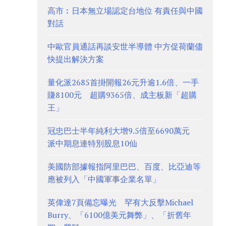
高市︰日本無立場認定台地位 有責任與中國
對話
中歐官員通話再談安世半導體 中方促荷蘭儘
快提出解決方案
量化派2685首掛開報26元升逾1.6倍、一手
賺8100元 超購9365倍、成主板新「超購
王」
冠忠巴士半年純利大增9.5倍至6690萬元
派中期息連特別股息10仙
美國防部據報指阿里巴巴、百度、比亞迪等
應被列入「中國軍事企業名單」
英偉達7頁備忘曝光 罕有大反擊Michael
Burry、「6100億美元舞弊」、「折舊年