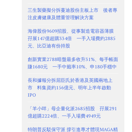
三生製藥擬分拆蔓迪股份主板上市 後者專
注皮膚健康及體重管理解決方案
海偉股份9609招股、從事製造電容器薄膜
孖展147億超購334倍 一手入場費約2885
元、比亞迪有份持股
創新實業2788暗盤最多收升31%、每手帳面
賺1680元 一手中籤率10%、申180手穩中
長和據報分拆屈臣氏於香港及英國兩地上
市 料集資約156億元、明年上半年啟動
IPO
「羊小咩」母企量化派2685招股 孖展291
億超購2224倍、一手入場費4949元
特朗普反駁保守派 撐引進專才體現MAGA精