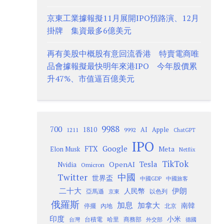
京東工業據報擬11月展開IPO預路演、12月
掛牌 集資最多6億美元
再有美股中概股有意回流香港 特賣電商唯
品會據報擬最快明年來港IPO 今年股價累
升47%、市值逼百億美元
9988
700
1810
AI
Apple
1211
9992
ChatGPT
IPO
Google
FTX
Meta
Elon Musk
Netflix
TikTok
Tesla
OpenAI
Nvidia
Omicron
Twitter
中國
世界盃
中國GDP
中國旅客
二十大
伊朗
人民幣
以色列
亞馬遜
京東
俄羅斯
加息
加拿大
南韓
內地
停擺
北京
印度
小米
台灣
台積電
哈里
商務部
外交部
德國