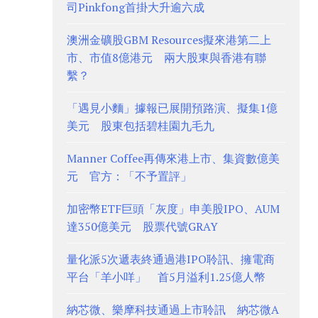
司Pinkfong首掛大升逾六成
澳洲金礦股GBM Resources擬來港第二上
市、市值8億港元 兩大股東與香港有聯
繫？
「遇見小麵」據報已展開預路演、擬集1億
美元 股東包括碧桂園九毛九
Manner Coffee再傳來港上市、集資數億美
元 官方：「不予置評」
加密幣ETF巨頭「灰度」申美股IPO、AUM
達350億美元 股票代號GRAY
量化派5次遞表終通過港IPO聆訊、擁電商
平台「羊小咩」 首5月溢利1.25億人幣
納芯微、樂摩科技通過上市聆訊 納芯微A