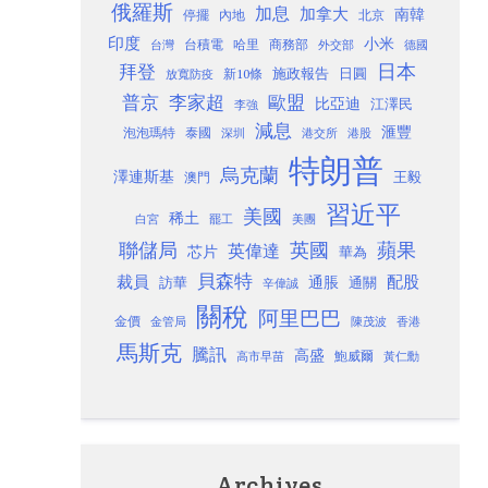
俄羅斯
加息
加拿大
南韓
內地
停擺
北京
印度
小米
台灣
台積電
哈里
商務部
外交部
德國
日本
拜登
施政報告
日圓
新10條
放寬防疫
歐盟
普京
李家超
比亞迪
江澤民
李強
減息
滙豐
泡泡瑪特
泰國
深圳
港股
港交所
特朗普
烏克蘭
澤連斯基
澳門
王毅
習近平
美國
稀土
白宮
罷工
美團
聯儲局
蘋果
英國
英偉達
芯片
華為
貝森特
裁員
配股
通脹
訪華
通關
辛偉誠
關稅
阿里巴巴
金價
金管局
香港
陳茂波
馬斯克
騰訊
高盛
高市早苗
鮑威爾
黃仁勳
Archives