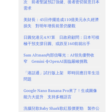
次 前者聖誕預訂強健、後者密切留意日本
需求
美財長：43日停擺造成110億美元永久經濟
損失 對明年增長前景仍樂觀
日圓兌港元4.97算 日政府顧問：日本可積
極干預支撐日圓、或跌至160前就出手
Sam Altman內部信曝光：AI領先優勢收
窄 Gemini 令OpenAI面臨嚴峻挑戰
「港話通」試行版上架 即時回應日常生活
問題
Google Nano Banana Pro來了！生成圖像
能力大提升 支持多種語言
洗腦兒歌Baby Shark歌紅股價更勁 製作公