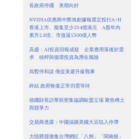
長政府停擺 美期向好
NVIDIA供應商中際旭創據報選定投行A+H
香港上市、擬集至少234億港元 A股年內
累升2.8倍、市值逼5300億人幣
高盛：AI投資回報成疑 企業應用落後於需
求 槓桿與循環投資為潛在風險
烏暫停和談 俄促美避升級戰事
終結 政府恢復正常仍需等待
德國財長訪華前密集協調歐盟立場 聚焦稀土
與競爭力
交易商透露：中國採購美國大豆陷入停滯
大陸懸賞徵集台灣網紅「八炯」「閩南狼」