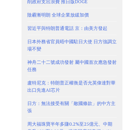
削政府支出浪費 推日版DOGE
陰霾漸明朗 全球企業放緩加價
習近平與特朗普通電話 京：由美方發起
日本外務省官員晤中國駐日大使 日方強調立
場不變
神舟二十二號成功發射 屬中國首次應急發射
任務
盧特尼克：特朗普正權衡是否允英偉達對華
出口先進AI芯片
日方：無法接受有關「敵國條款」的中方主
張
周大福珠寶半年多賺0.2%至25億元、中期