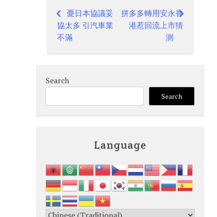
憂日本協議妥
拼多多轉用安永香
Post
協太多 引汽車業
港惹回流上市猜
navigation
不滿
測
Search
Search
Language