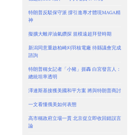
特朗普反駁保守派 撐引進專才體現MAGA精
神
擬擴大離岸油氣鑽探 規模遠超拜登時期
新潟同意重啟柏崎刈羽核電廠 待縣議會完成
諮詢
特朗普稱女記者「小豬」捱轟 白宮發言人：
總統坦率透明
澤連斯基接獲美國和平方案 將與特朗普商討
一文看懂俄美如何表態
高市稱政府立場一貫 北京促立即收回錯誤言
論