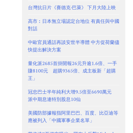
台灣抗日片《賽德克·巴萊》 下月大陸上映
高市︰日本無立場認定台地位 有責任與中國
對話
中歐官員通話再談安世半導體 中方促荷蘭儘
快提出解決方案
量化派2685首掛開報26元升逾1.6倍、一手
賺8100元 超購9365倍、成主板新「超購
王」
冠忠巴士半年純利大增9.5倍至6690萬元
派中期息連特別股息10仙
美國防部據報指阿里巴巴、百度、比亞迪等
應被列入「中國軍事企業名單」