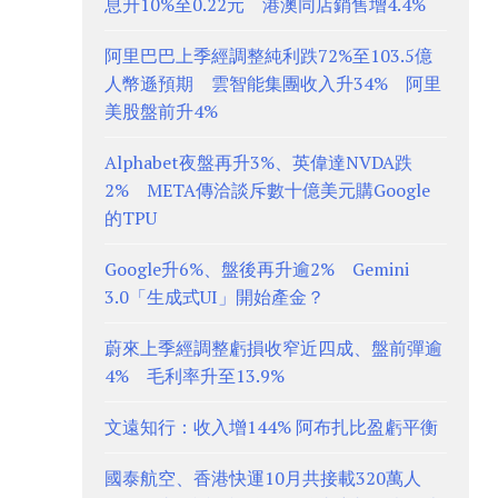
息升10%至0.22元 港澳同店銷售增4.4%
阿里巴巴上季經調整純利跌72%至103.5億
人幣遜預期 雲智能集團收入升34% 阿里
美股盤前升4%
Alphabet夜盤再升3%、英偉達NVDA跌
2% META傳洽談斥數十億美元購Google
的TPU
Google升6%、盤後再升逾2% Gemini
3.0「生成式UI」開始產金？
蔚來上季經調整虧損收窄近四成、盤前彈逾
4% 毛利率升至13.9%
文遠知行：收入增144% 阿布扎比盈虧平衡
國泰航空、香港快運10月共接載320萬人