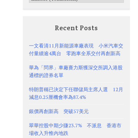
Recent Posts
一文看清11月新能源車廠表現 小米汽車交
付量續逾4萬台 零跑車全系交付再創新高
華為「問界」車廠賽力斯獲深交所調入港股
通標的證券名單
特朗普稱已決定下任聯儲局主席人選 12月
減息0.25厘機會率為87.4%
銀價再創新高 突破57美元
翠華控股中期少賺23.7% 不派息 香港市
場收入升惟內地跌