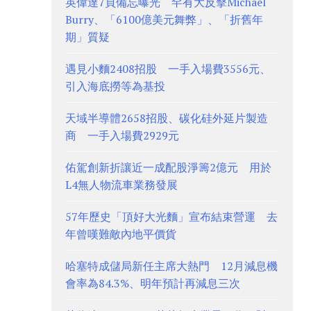
英偉達7頁備忘曝光 罕有大反擊Michael
Burry、「6100億美元舞弊」、「折舊年
期」質疑
遇見小麵2408招股 一手入場費3556元、
引入海底撈等為基投
天域半導體2658招股、碳化硅外延片製造
商 一手入場費2929元
佑駕創新折讓近一成配股淨籌2億元 用於
L4無人物流車業務發展
57年歷史「頂好大光麵」宣布結束營運 去
年曾嘆難敵內地平價貨
哈塞特成儲局新任主席大熱門 12月減息機
會率為84.3%、明年預計再減息三次