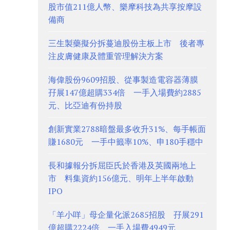
股市值211億人幣、樂摩科技為共享按摩設
備商
三生製藥擬分拆蔓迪股份主板上市 後者專
注皮膚健康及體重管理解決方案
海偉股份9609招股、從事製造電容器薄膜
孖展147億超購334倍 一手入場費約2885
元、比亞迪有份持股
創新實業2788暗盤最多收升31%、每手帳面
賺1680元 一手中籤率10%、申180手穩中
長和據報分拆屈臣氏於香港及英國兩地上
市 料集資約156億元、明年上半年啟動
IPO
「羊小咩」母企量化派2685招股 孖展291
億超購2224倍、一手入場費4949元