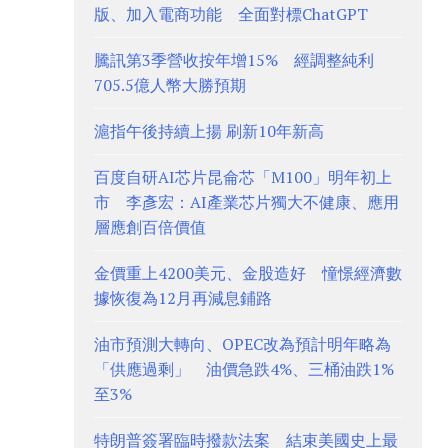
版、加入電商功能 全面對標ChatGPT
騰訊第3季營收按年增15% 經調整純利
705.5億人幣大勝預期
滬指午後持續上揚 刷新10年新高
百度自研AI芯片昆侖芯「M100」明年初上
市 李彥宏：AI產業芯片獨大不健康、應用
層應創百倍價值
金價重上4200美元、金股造好 憧憬經濟數
據恢復為12月再減息鋪路
油市預測大轉向、OPEC改為預計明年略為
「供應過剩」 油價急跌4%、三桶油跌1%
至3%
特朗普簽署臨時撥款法案 結束美國史上最