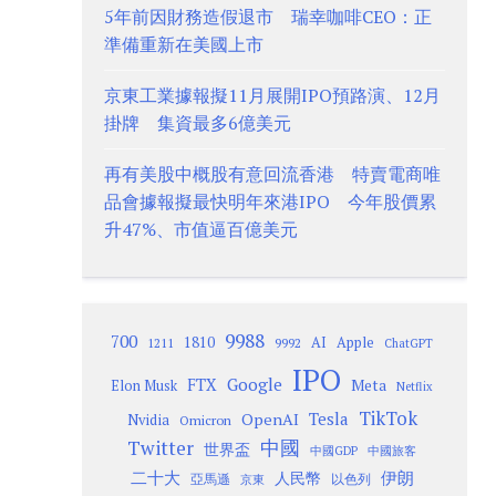
5年前因財務造假退市 瑞幸咖啡CEO：正
準備重新在美國上市
京東工業據報擬11月展開IPO預路演、12月
掛牌 集資最多6億美元
再有美股中概股有意回流香港 特賣電商唯
品會據報擬最快明年來港IPO 今年股價累
升47%、市值逼百億美元
9988
700
1810
AI
Apple
1211
9992
ChatGPT
IPO
Google
FTX
Meta
Elon Musk
Netflix
TikTok
Tesla
OpenAI
Nvidia
Omicron
Twitter
中國
世界盃
中國GDP
中國旅客
二十大
伊朗
人民幣
以色列
亞馬遜
京東