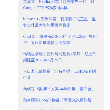
英偉達：Nvidia AI芯片領先業界一代 對
Google TPU成功感到高興
iPhone 17系列熱賣 蘋果將打低三星、重
奪全球最大智能手機商寶座
ChatGPT據報預計2030年至少2.2億付費用
戶 近日新推購物助手功能
螞蟻收購耀才要約時間延長4個月 截止日
期延至2026年3月25日
人口老化成增長「計時炸彈」 EBRD促刺激
生育
烏修訂19點和平方案 本周料無「特澤會」
勒令蘋果Google整頓 打擊冒充政府詐騙