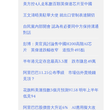
美方控4人走私數百顆英偉達芯片至中國
王文濤晤美駐華大使 就出口管制表達關切
自民黨內部開會 認為有必要同中方保持溝通
對話
彭博：美官員討論售中國H200高階AI芯
片 英偉達跌幅收窄 道指升493點
半年港元定存息最高3.3厘 跌市賺息49萬
阿里巴巴11.25公布季績 市場估外賣燒錢
見頂？
花旗料美滙指數3個月預測97.58 明年上半年
低見94
阿里巴巴股價曾大升近6% AI應用擬大改