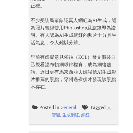
正確。
不少受訪民眾錯認真人網紅為AI生成，認
為照片曾經使用Photoshop及濾鏡即為證
明。有人認為AI生成網紅的照片十分具生
活氣息，令人難以分辨。
早前有虛擬意見領袖（KOL）發文假裝自
己觀看溫布頓網球錦標賽，成為網絡熱
話。近日更有馬來西亞夫婦誤信AI生成影
片推薦的景點，穿州過省後才發現該景點
不存在。
Posted in
Tagged
General
人工
,
,
智能
生成網紅
網紅