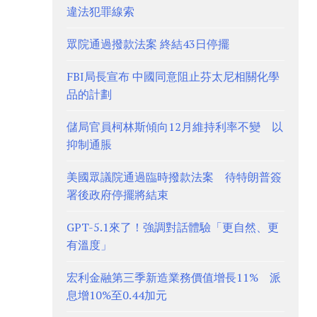
違法犯罪線索
眾院通過撥款法案 終結43日停擺
FBI局長宣布 中國同意阻止芬太尼相關化學
品的計劃
儲局官員柯林斯傾向12月維持利率不變 以
抑制通脹
美國眾議院通過臨時撥款法案 待特朗普簽
署後政府停擺將結束
GPT-5.1來了！強調對話體驗「更自然、更
有溫度」
宏利金融第三季新造業務價值增長11% 派
息增10%至0.44加元