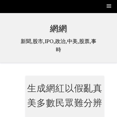
Skip
to
網網
content
新聞,股市,IPO,政治,中美,股票,事
時
生成網紅以假亂真
美多數民眾難分辨