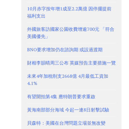
10月赤字按年增1成至2.2萬億 因停擺提前
福利支出
外國旅客訪國家公園收費增逾700元 「符合
美國優先」
BNO要求增加仍在諮詢期 或設過渡期
財相李韻晴周三公布 英媒預告主要措施一覽
未來4年加稅削支2668億 4月最低工資加
4.1%
有望開拍第4集 應特朗普要求重啟
黃海南部部分海域 今起一連8日射擊試驗
貝森特：美國在台灣問題立場並無改變