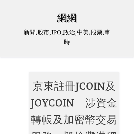
Skip
to
網網
content
新聞,股市,IPO,政治,中美,股票,事
時
京東註冊JCOIN及
JOYCOIN 涉資金
轉帳及加密幣交易