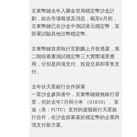
京東幣鏈去年入圍金管局穩定幣沙盒計
劃，綜合市場報道及消息，截至6月初，
京東幣鏈已在沙盒中測試港元穩定幣，並
部署試驗其他法幣穩定幣。
京東幣鏈首席執行官劉鵬上月曾透露，第
二階段着重測試穩定幣三大實際場景應
用，分別是跨境支付、投資交易和零售支
付。
去年伙天星銀行合作探索
一眾沙盒參與者中，京東幣鏈雖無銀行背
景，但於去年7月與小米 （01810） 、富
途（美：FUTU）支持的虛擬銀行天星銀
行合作，在沙盒探索基於穩定幣的企業跨
境支付新方案。