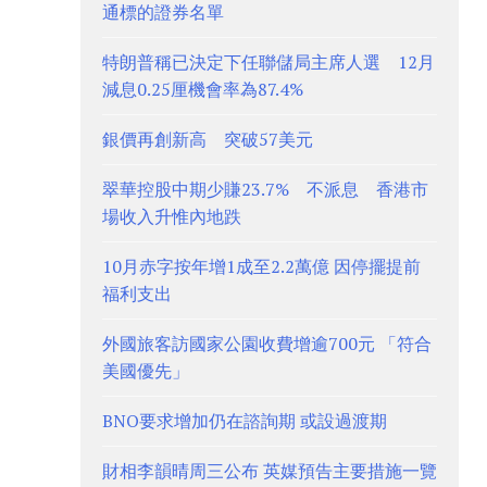
通標的證券名單
特朗普稱已決定下任聯儲局主席人選 12月
減息0.25厘機會率為87.4%
銀價再創新高 突破57美元
翠華控股中期少賺23.7% 不派息 香港市
場收入升惟內地跌
10月赤字按年增1成至2.2萬億 因停擺提前
福利支出
外國旅客訪國家公園收費增逾700元 「符合
美國優先」
BNO要求增加仍在諮詢期 或設過渡期
財相李韻晴周三公布 英媒預告主要措施一覽