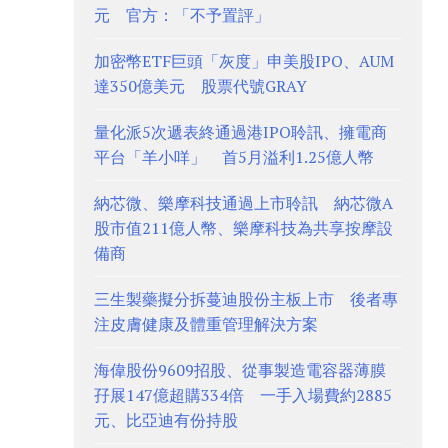
元 官方：「不予置評」
加密幣ETF巨頭「灰度」申美股IPO、AUM
達350億美元 股票代號GRAY
量化派5次遞表終通過港IPO聆訊、擁電商
平台「羊小咩」 首5月溢利1.25億人幣
納芯微、樂摩科技通過上市聆訊 納芯微A
股市值211億人幣、樂摩科技為共享按摩設
備商
三生製藥擬分拆蔓迪股份主板上市 後者專
注皮膚健康及體重管理解決方案
海偉股份9609招股、從事製造電容器薄膜
孖展147億超購334倍 一手入場費約2885
元、比亞迪有份持股