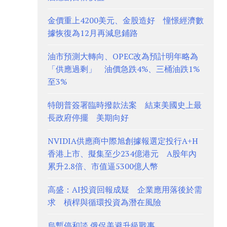
金價重上4200美元、金股造好 憧憬經濟數
據恢復為12月再減息鋪路
油市預測大轉向、OPEC改為預計明年略為
「供應過剩」 油價急跌4%、三桶油跌1%
至3%
特朗普簽署臨時撥款法案 結束美國史上最
長政府停擺 美期向好
NVIDIA供應商中際旭創據報選定投行A+H
香港上市、擬集至少234億港元 A股年內
累升2.8倍、市值逼5300億人幣
高盛：AI投資回報成疑 企業應用落後於需
求 槓桿與循環投資為潛在風險
烏暫停和談 俄促美避升級戰事