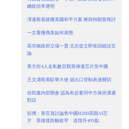
總統坦率透明
澤連斯基接獲美國和平方案 將與特朗普商討
一文看懂俄美如何表態
高市稱政府立場一貫 北京促立即收回錯誤言
論
美方控4人走私數百顆英偉達芯片至中國
王文濤晤美駐華大使 就出口管制表達關切
自民黨內部開會 認為有必要同中方保持溝通
對話
彭博：美官員討論售中國H200高階AI芯
片 英偉達跌幅收窄 道指升493點