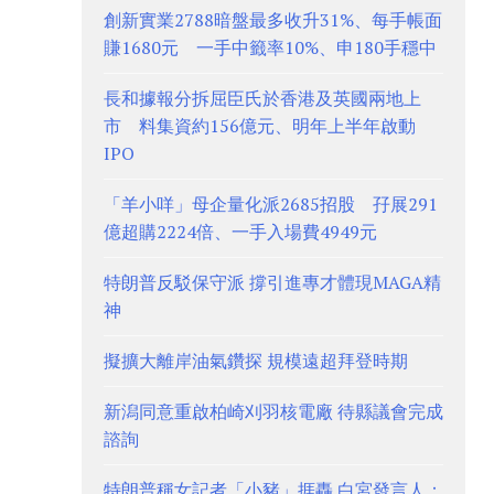
創新實業2788暗盤最多收升31%、每手帳面
賺1680元 一手中籤率10%、申180手穩中
長和據報分拆屈臣氏於香港及英國兩地上
市 料集資約156億元、明年上半年啟動
IPO
「羊小咩」母企量化派2685招股 孖展291
億超購2224倍、一手入場費4949元
特朗普反駁保守派 撐引進專才體現MAGA精
神
擬擴大離岸油氣鑽探 規模遠超拜登時期
新潟同意重啟柏崎刈羽核電廠 待縣議會完成
諮詢
特朗普稱女記者「小豬」捱轟 白宮發言人：