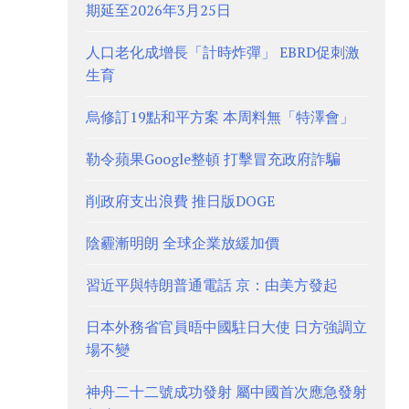
期延至2026年3月25日
人口老化成增長「計時炸彈」 EBRD促刺激
生育
烏修訂19點和平方案 本周料無「特澤會」
勒令蘋果Google整頓 打擊冒充政府詐騙
削政府支出浪費 推日版DOGE
陰霾漸明朗 全球企業放緩加價
習近平與特朗普通電話 京：由美方發起
日本外務省官員晤中國駐日大使 日方強調立
場不變
神舟二十二號成功發射 屬中國首次應急發射