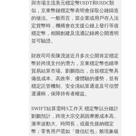
與市場主流美元穩定幣USDT和USDC類
似，京東幣鏈穩定幣表明會採取公鏈鑄造
的做法。一般而言，當企業或用戶存入法
定貨幣時，機構會在支援公鏈上發行等值
穩定幣，相關創建及流通記錄將公開透明
並可驗證。
財政司司長陳茂波近月多次公開肯定穩定
幣於跨境支付的潛力，京東穩定幣也瞄準
貿易結算市場。劉鵬指出，合規穩定幣具
備低成本、高效率、優體驗的優勢，並有
穩定託管機制、安全清結算通道及可信營
運邏輯，保障持有者權益。
SWIFT結算需時3工作天 穩定幣以分鐘計
劉鵬預計，跨境大宗交易因摩擦成本高、
滙率波動大、時間長，或最先接納穩定
幣；零售用戶需如「微信紅包」般現象級