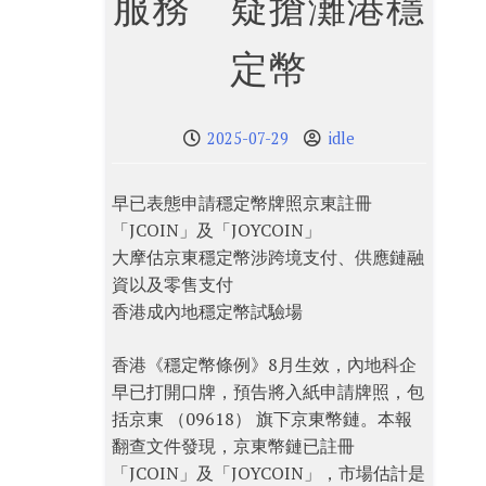
服務 疑搶灘港穩
定幣
2025-07-29
idle
早已表態申請穩定幣牌照京東註冊
「JCOIN」及「JOYCOIN」
大摩估京東穩定幣涉跨境支付、供應鏈融
資以及零售支付
香港成內地穩定幣試驗場
香港《穩定幣條例》8月生效，內地科企
早已打開口牌，預告將入紙申請牌照，包
括京東 （09618） 旗下京東幣鏈。本報
翻查文件發現，京東幣鏈已註冊
「JCOIN」及「JOYCOIN」，市場估計是