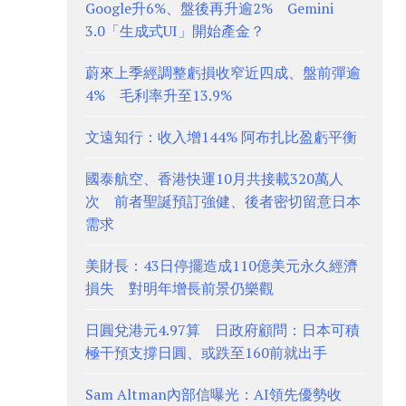
Google升6%、盤後再升逾2% Gemini
3.0「生成式UI」開始產金？
蔚來上季經調整虧損收窄近四成、盤前彈逾
4% 毛利率升至13.9%
文遠知行：收入增144% 阿布扎比盈虧平衡
國泰航空、香港快運10月共接載320萬人
次 前者聖誕預訂強健、後者密切留意日本
需求
美財長：43日停擺造成110億美元永久經濟
損失 對明年增長前景仍樂觀
日圓兌港元4.97算 日政府顧問：日本可積
極干預支撐日圓、或跌至160前就出手
Sam Altman內部信曝光：AI領先優勢收