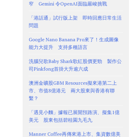
窄 Gemini 令OpenAI面臨嚴峻挑戰
「港話通」試行版上架 即時回應日常生活
問題
Google Nano Banana Pro來了！生成圖像
能力大提升 支持多種語言
洗腦兒歌Baby Shark歌紅股價更勁 製作公
司Pinkfong首掛大升逾六成
澳洲金礦股GBM Resources擬來港第二上
市、市值8億港元 兩大股東與香港有聯
繫？
「遇見小麵」據報已展開預路演、擬集1億
美元 股東包括碧桂園九毛九
Manner Coffee再傳來港上市、集資數億美