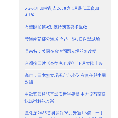
未來4年加稅削支2668億 4月最低工資加
4.1%
有望開拍第4集 應特朗普要求重啟
黃海南部部分海域 今起一連8日射擊試驗
貝森特：美國在台灣問題立場並無改變
台灣抗日片《賽德克·巴萊》 下月大陸上映
高市︰日本無立場認定台地位 有責任與中國
對話
中歐官員通話再談安世半導體 中方促荷蘭儘
快提出解決方案
量化派2685首掛開報26元升逾1.6倍、一手