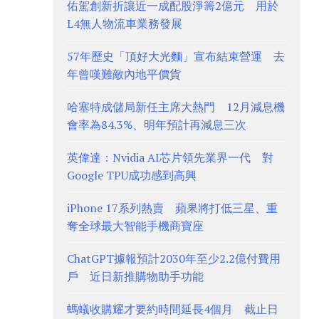
佑駕創新折讓近一成配股淨籌2億元 用於
L4無人物流車業務發展
57年歷史「頂好大光麵」宣布結束營運 去
年曾嘆難敵內地平價貨
哈塞特成儲局新任主席大熱門 12月減息機
會率為84.3%、明年預計再減息三次
英偉達：Nvidia AI芯片領先業界一代 對
Google TPU成功感到高興
iPhone 17系列熱賣 蘋果將打低三星、重
奪全球最大智能手機商寶座
ChatGPT據報預計2030年至少2.2億付費用
戶 近日新推購物助手功能
螞蟻收購耀才要約時間延長4個月 截止日