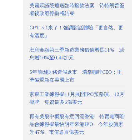
美國眾議院通過臨時撥款法案 待特朗普簽
署後政府停擺將結束
GPT-5.1來了！強調對話體驗「更自然、更
有溫度」
宏利金融第三季新造業務價值增長11% 派
息增10%至0.44加元
5年前因財務造假退市 瑞幸咖啡CEO：正
準備重新在美國上市
京東工業據報擬11月展開IPO預路演、12月
掛牌 集資最多6億美元
再有美股中概股有意回流香港 特賣電商唯
品會據報擬最快明年來港IPO 今年股價累
升47%、市值逼百億美元