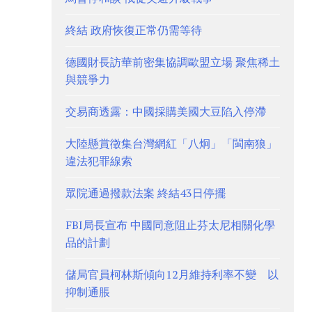
終結 政府恢復正常仍需等待
德國財長訪華前密集協調歐盟立場 聚焦稀土
與競爭力
交易商透露：中國採購美國大豆陷入停滯
大陸懸賞徵集台灣網紅「八炯」「閩南狼」
違法犯罪線索
眾院通過撥款法案 終結43日停擺
FBI局長宣布 中國同意阻止芬太尼相關化學
品的計劃
儲局官員柯林斯傾向12月維持利率不變 以
抑制通脹