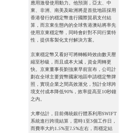
應用激發使用動力。他預測，亞太、中
東、非洲、南美及歐洲將是首批地區採用
香港發行的穩定幣進行國際貿易支付結
算，而京東生態內的全球售港澳站將率先
使用京東穩定幣，同時會針對不同行業特
性，提供客製化支付解決方案。
京東穩定幣又看好可將轉帳時效由數天壓
縮至秒級，而且成本大減，資金周轉更
快。京東董事長劉強東早前宣布，公司計
劃在全球主要貨幣國家地區申請穩定幣牌
照，實現企業之間高效滙兌，預計全球跨
境支付成本降低90%，效率提高至10秒鐘
之內。
大摩估計，目前傳統銀行體系利用SWIFT
系統進行跨境結算，需時1至3個工作日，
而費率大約1.5%至7.5%左右，而穩定結