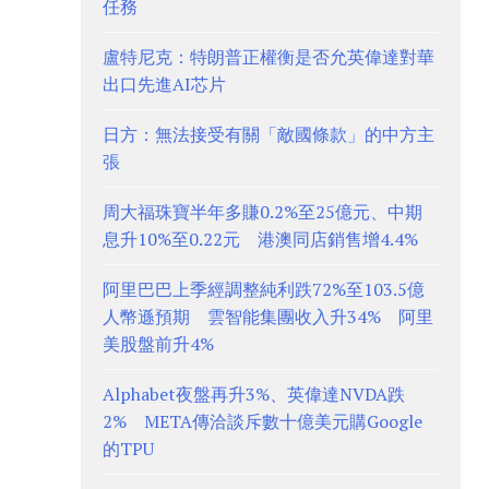
任務
盧特尼克：特朗普正權衡是否允英偉達對華
出口先進AI芯片
日方：無法接受有關「敵國條款」的中方主
張
周大福珠寶半年多賺0.2%至25億元、中期
息升10%至0.22元 港澳同店銷售增4.4%
阿里巴巴上季經調整純利跌72%至103.5億
人幣遜預期 雲智能集團收入升34% 阿里
美股盤前升4%
Alphabet夜盤再升3%、英偉達NVDA跌
2% META傳洽談斥數十億美元購Google
的TPU