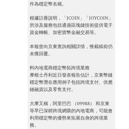
作為穩定幣名稱。
根據註冊說明，「JCOIN」「JOYCOIN」
所涉及服務包括通過區塊鏈技術提供電子
資金轉帳、加密貨幣金融交易等。
本報曾向京東查詢相關詳情，惟截稿前仍
未獲回覆。
料內地電商穩定幣拓跨境業務
摩根士丹利近日發表報告估計，京東幣鏈
穩定幣潛在應用例子包括跨境支付、供應
鏈融資以及零售支付。
大摩又稱，阿里巴巴 （09988） 和京東
等早已深耕跨境網購的內地電商，可能會
利用穩定幣的優勢來拓展自身的跨境業
務。