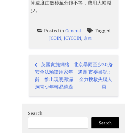
算速度由數秒至分鐘不等，費用大幅減
少。
Posted in
Tagged
General
,
,
JCOIN
JOYCOIN
京東
英國實施網絡
北京暴雨至少30人
Post
安全法驗證用家年
遇難 市委書記：
navigation
齡 惟出現明顯漏
全力搜救失聯人
洞青少年輕易繞過
員
Search
Search