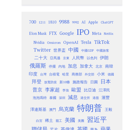
9988
700
1810
AI
Apple
1211
9992
ChatGPT
IPO
Google
FTX
Meta
Elon Musk
Netflix
TikTok
Tesla
OpenAI
Nvidia
Omicron
Twitter
中國
世界盃
中國GDP
中國旅客
二十大
伊朗
人民幣
以色列
亞馬遜
京東
俄羅斯
加息
加拿大
南韓
內地
停擺
北京
印度
小米
台灣
台積電
哈里
商務部
外交部
德國
日本
拜登
施政報告
日圓
新10條
放寬防疫
歐盟
普京
李家超
比亞迪
江澤民
李強
減息
滙豐
泡泡瑪特
泰國
深圳
港股
港交所
特朗普
烏克蘭
澤連斯基
澳門
王毅
習近平
美國
稀土
白宮
罷工
美團
聯儲局
蘋果
英國
英偉達
芯片
華為