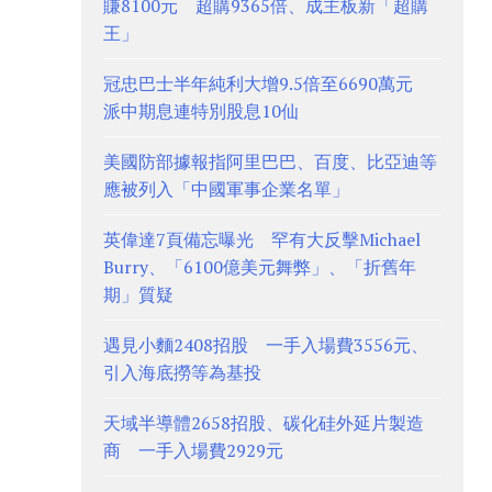
賺8100元 超購9365倍、成主板新「超購
王」
冠忠巴士半年純利大增9.5倍至6690萬元
派中期息連特別股息10仙
美國防部據報指阿里巴巴、百度、比亞迪等
應被列入「中國軍事企業名單」
英偉達7頁備忘曝光 罕有大反擊Michael
Burry、「6100億美元舞弊」、「折舊年
期」質疑
遇見小麵2408招股 一手入場費3556元、
引入海底撈等為基投
天域半導體2658招股、碳化硅外延片製造
商 一手入場費2929元