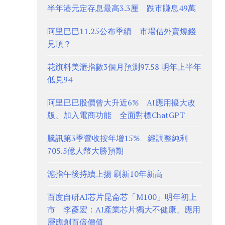
半年港元定存息最高3.3厘 跌市賺息49萬
阿里巴巴11.25公布季績 市場估外賣燒錢
見頂？
花旗料美滙指數3個月預測97.58 明年上半年
低見94
阿里巴巴股價曾大升近6% AI應用擬大改
版、加入電商功能 全面對標ChatGPT
騰訊第3季營收按年增15% 經調整純利
705.5億人幣大勝預期
滬指午後持續上揚 刷新10年新高
百度自研AI芯片昆侖芯「M100」明年初上
市 李彥宏：AI產業芯片獨大不健康、應用
層應創百倍價值