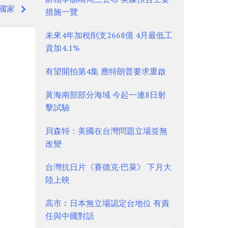
國家
措施一覽
未來4年加稅削支2668億 4月最低工
資加4.1%
有望開拍第4集 應特朗普要求重啟
黃海南部部分海域 今起一連8日射
擊試驗
貝森特：美國在台灣問題立場並無
改變
台灣抗日片《賽德克·巴萊》 下月大
陸上映
高市︰日本無立場認定台地位 有責
任與中國對話