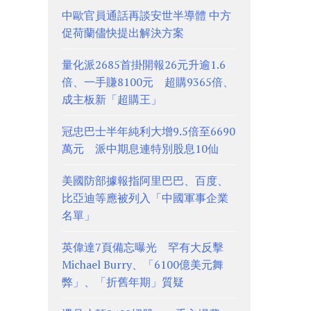
中歐官員通話再談安世半導體 中方
促荷蘭儘快提出解決方案
量化派2685首掛開報26元升逾1.6
倍、一手賺8100元 超購9365倍、
成主板新「超購王」
冠忠巴士半年純利大增9.5倍至6690
萬元 派中期息連特別股息10仙
美國防部據報指阿里巴巴、百度、
比亞迪等應被列入「中國軍事企業
名單」
英偉達7頁備忘曝光 罕有大反擊
Michael Burry、「6100億美元舞
弊」、「折舊年期」質疑