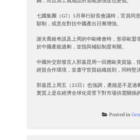
鋼，而且加工成成品所需能源強度也更低。
七國集團（G7）5月舉行財長會議時，官員同
額制，或意在對抗中國產出日漸增強。
謝夫喬維奇談及上周的中歐峰會時，形容歐盟
於中國產能過剩，並指與補貼制度有關。
中國外交部發言人郭嘉昆周一回應歐美貿協，
經貿合作環境，並遵守世貿組織規則，同時堅
郭嘉昆上周五（25日）也強調，產能是不是過
實質上是在經濟全球化背景下對市場供需關係
Posted in
Gen