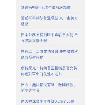
陰霾漸明朗 全球企業放緩加價
習近平與特朗普通電話 京：由美方
發起
日本外務省官員晤中國駐日大使 日
方強調立場不變
神舟二十二號成功發射 屬中國首次
應急發射任務
盧特尼克：特朗普正權衡是否允英
偉達對華出口先進AI芯片
日方：無法接受有關「敵國條款」
的中方主張
周大福珠寶半年多賺0.2%至25億