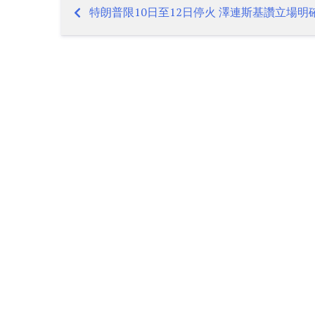
特朗普限10日至12日停火 澤連斯基讚立場明
Post
navigation