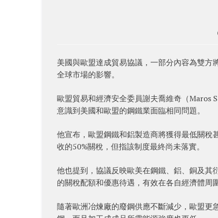
美國與歐盟達成貿易協議，一部分內容為雙方將合作組
全球市場的影響。
歐盟貿易和經濟安全委員謝夫喬維奇（Maros 
意識到美國和歐盟的鋼鐵業面臨相同問題。
他宣布，歐盟鋼鐵和鋁製造商將獲得最低關稅甚至
收的50%關稅，但指該制度最終尚未落實。
他也提到，協議反映歐美在鋼鐵、鋁、銅及其
的關稅配額和優惠待遇，有效在各自經濟體周
隨著歐洲冶煉廠的廢鋼供應不斷減少，歐盟更