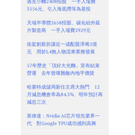
遇見小麵2408招股 一手入場費
3556元、引入海底撈等為基投
天域半導體2658招股、碳化硅外延
片製造商 一手入場費2929元
佑駕創新折讓近一成配股淨籌2億
元 用於L4無人物流車業務發展
57年歷史「頂好大光麵」宣布結束
營運 去年曾嘆難敵內地平價貨
哈塞特成儲局新任主席大熱門 12
月減息機會率為84.3%、明年預計再
減息三次
英偉達：Nvidia AI芯片領先業界一
代 對Google TPU成功感到高興