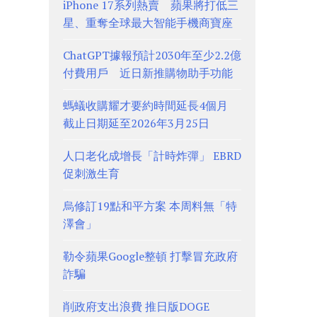
iPhone 17系列熱賣 蘋果將打低三
星、重奪全球最大智能手機商寶座
ChatGPT據報預計2030年至少2.2億
付費用戶 近日新推購物助手功能
螞蟻收購耀才要約時間延長4個月
截止日期延至2026年3月25日
人口老化成增長「計時炸彈」 EBRD
促刺激生育
烏修訂19點和平方案 本周料無「特
澤會」
勒令蘋果Google整頓 打擊冒充政府
詐騙
削政府支出浪費 推日版DOGE