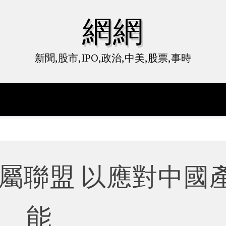
網網
新聞,股市,IPO,政治,中美,股票,事時
屬聯盟 以應對中國
能