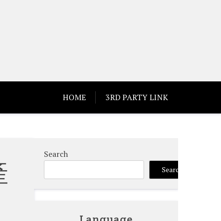
HOME
3RD PARTY LINK
Search
產
Search
Language