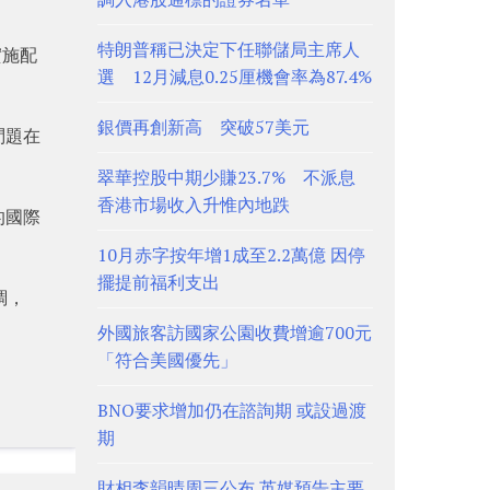
特朗普稱已決定下任聯儲局主席人
實施配
選 12月減息0.25厘機會率為87.4%
銀價再創新高 突破57美元
問題在
翠華控股中期少賺23.7% 不派息
香港市場收入升惟內地跌
的國際
10月赤字按年增1成至2.2萬億 因停
擺提前福利支出
調，
外國旅客訪國家公園收費增逾700元
「符合美國優先」
BNO要求增加仍在諮詢期 或設過渡
期
財相李韻晴周三公布 英媒預告主要