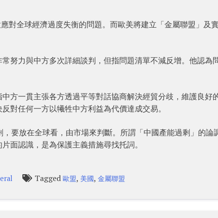
意應對全球經濟過度失衡的問題。而歐美將建立「金屬聯盟」及
非常努力與中方多次詳細談判，但指問題清單不減反增。他認為
指中方一貫主張各方透過平等對話協商解決經貿分歧，維護良好
決反對任何一方以犧牲中方利益為代價達成交易。
剩，要放在全球看，由市場來判斷。所謂「中國產能過剩」的論
的片面認識，是為保護主義措施尋找托詞。
Tagged
,
,
eral
歐盟
美國
金屬聯盟