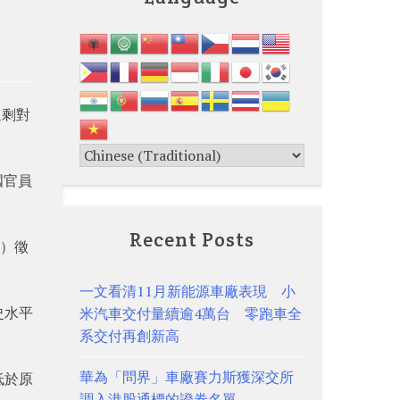
過剩對
國官員
Recent Posts
p）徵
一文看清11月新能源車廠表現 小
史水平
米汽車交付量續逾4萬台 零跑車全
系交付再創新高
華為「問界」車廠賽力斯獲深交所
低於原
調入港股通標的證券名單