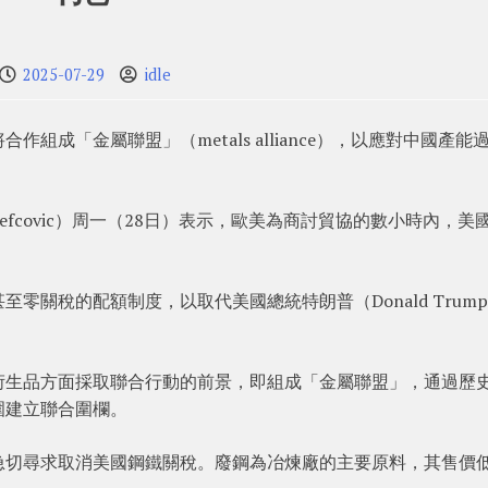
2025-07-29
idle
成「金屬聯盟」（metals alliance），以應對中國產能
Sefcovic）周一（28日）表示，歐美為商討貿協的數小時內，美
零關稅的配額制度，以取代美國總統特朗普（Donald Trum
衍生品方面採取聯合行動的前景，即組成「金屬聯盟」，通過歷
圍建立聯合圍欄。
急切尋求取消美國鋼鐵關稅。廢鋼為冶煉廠的主要原料，其售價