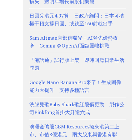
損失 對明年增長前景仍樂觀
日圓兌港元4.97算 日政府顧問：日本可積
極干預支撐日圓、或跌至160前就出手
Sam Altman內部信曝光：AI領先優勢收
窄 Gemini 令OpenAI面臨嚴峻挑戰
「港話通」試行版上架 即時回應日常生活
問題
Google Nano Banana Pro來了！生成圖像
能力大提升 支持多種語言
洗腦兒歌Baby Shark歌紅股價更勁 製作公
司Pinkfong首掛大升逾六成
澳洲金礦股GBM Resources擬來港第二上
市、市值8億港元 兩大股東與香港有聯