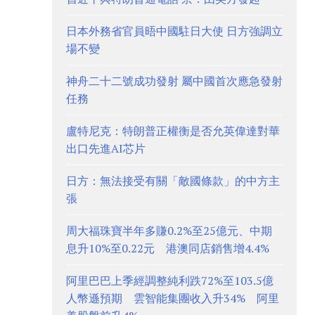
日本外務省官員晤中國駐日大使 日方強調立
場不變
神舟二十二號成功發射 屬中國首次應急發射
任務
盧特尼克：特朗普正權衡是否允英偉達對華
出口先進AI芯片
日方：無法接受有關「敵國條款」的中方主
張
周大福珠寶半年多賺0.2%至25億元、中期
息升10%至0.22元 港澳同店銷售增4.4%
阿里巴巴上季經調整純利跌72%至103.5億
人幣遜預期 雲智能集團收入升34% 阿里