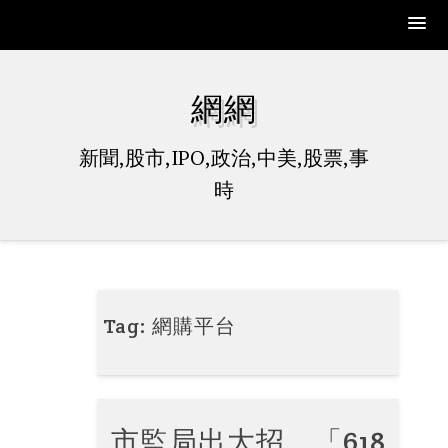
Skip
to
網網
content
新聞,股市,IPO,政治,中美,股票,事
時
Tag:
網購平台
市監局出大招 「618