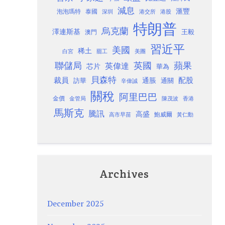
減息
滙豐
泡泡瑪特
泰國
深圳
港股
港交所
特朗普
烏克蘭
澤連斯基
澳門
王毅
習近平
美國
稀土
白宮
罷工
美團
聯儲局
蘋果
英國
英偉達
芯片
華為
貝森特
裁員
配股
通脹
訪華
通關
辛偉誠
關稅
阿里巴巴
金價
金管局
香港
陳茂波
馬斯克
騰訊
高盛
高市早苗
鮑威爾
黃仁勳
Archives
December 2025