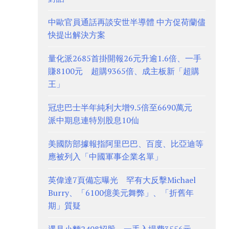
中歐官員通話再談安世半導體 中方促荷蘭儘
快提出解決方案
量化派2685首掛開報26元升逾1.6倍、一手
賺8100元 超購9365倍、成主板新「超購
王」
冠忠巴士半年純利大增9.5倍至6690萬元
派中期息連特別股息10仙
美國防部據報指阿里巴巴、百度、比亞迪等
應被列入「中國軍事企業名單」
英偉達7頁備忘曝光 罕有大反擊Michael
Burry、「6100億美元舞弊」、「折舊年
期」質疑