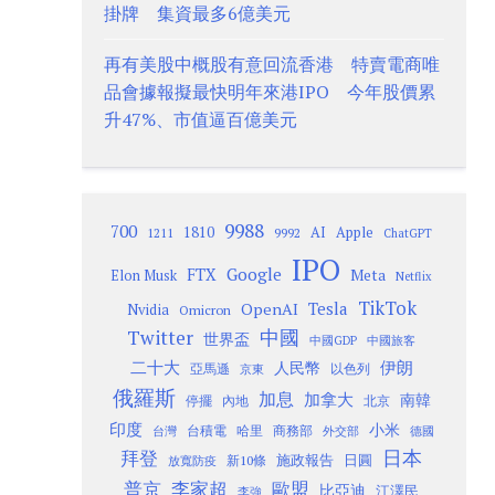
掛牌 集資最多6億美元
再有美股中概股有意回流香港 特賣電商唯
品會據報擬最快明年來港IPO 今年股價累
升47%、市值逼百億美元
9988
700
1810
AI
Apple
1211
9992
ChatGPT
IPO
Google
FTX
Meta
Elon Musk
Netflix
TikTok
Tesla
OpenAI
Nvidia
Omicron
Twitter
中國
世界盃
中國GDP
中國旅客
二十大
伊朗
人民幣
以色列
亞馬遜
京東
俄羅斯
加息
加拿大
南韓
內地
停擺
北京
印度
小米
台灣
台積電
哈里
商務部
外交部
德國
日本
拜登
施政報告
日圓
新10條
放寬防疫
歐盟
普京
李家超
比亞迪
江澤民
李強