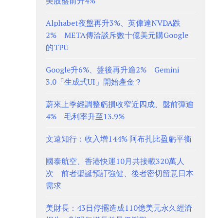
美股盤前升4%
Alphabet夜盤再升3%、英偉達NVDA跌
2% META傳洽談斥數十億美元購Google
的TPU
Google升6%、盤後再升逾2% Gemini
3.0「生成式UI」開始產金？
蔚來上季經調整虧損收窄近四成、盤前彈逾
4% 毛利率升至13.9%
文遠知行：收入增144% 阿布扎比盈虧平衡
國泰航空、香港快運10月共接載320萬人
次 前者聖誕預訂強健、後者密切留意日本
需求
美財長：43日停擺造成110億美元永久經濟