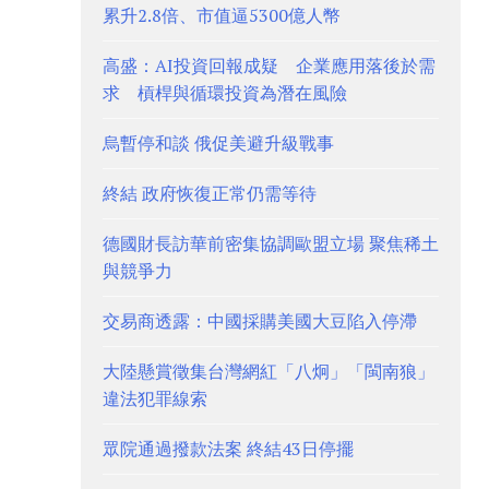
累升2.8倍、市值逼5300億人幣
高盛：AI投資回報成疑 企業應用落後於需
求 槓桿與循環投資為潛在風險
烏暫停和談 俄促美避升級戰事
終結 政府恢復正常仍需等待
德國財長訪華前密集協調歐盟立場 聚焦稀土
與競爭力
交易商透露：中國採購美國大豆陷入停滯
大陸懸賞徵集台灣網紅「八炯」「閩南狼」
違法犯罪線索
眾院通過撥款法案 終結43日停擺