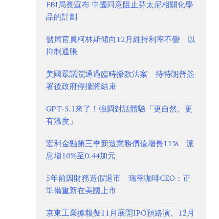
FBI局長宣布 中國同意阻止芬太尼相關化學
品的計劃
儲局官員柯林斯傾向12月維持利率不變 以
抑制通脹
美國眾議院通過臨時撥款法案 待特朗普簽
署後政府停擺將結束
GPT-5.1來了！強調對話體驗「更自然、更
有溫度」
宏利金融第三季新造業務價值增長11% 派
息增10%至0.44加元
5年前因財務造假退市 瑞幸咖啡CEO：正
準備重新在美國上市
京東工業據報擬11月展開IPO預路演、12月