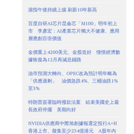
滬指午後持續上揚 刷新10年新高
百度自研AI芯片昆侖芯「M100」明年初上
市 李彥宏：AI產業芯片獨大不健康、應用
層應創百倍價值
金價重上4200美元、金股造好 憧憬經濟數
據恢復為12月再減息鋪路
油市預測大轉向、OPEC改為預計明年略為
「供應過剩」 油價急跌4%、三桶油跌1%
至3%
特朗普簽署臨時撥款法案 結束美國史上最
長政府停擺 美期向好
NVIDIA供應商中際旭創據報選定投行A+H
香港上市、擬集至少234億港元 A股年內