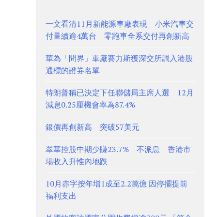
一文看清11月新能源車廠表現 小米汽車交
付量續逾4萬台 零跑車全系交付再創新高
華為「問界」車廠賽力斯獲深交所調入港股
通標的證券名單
特朗普稱已決定下任聯儲局主席人選 12月
減息0.25厘機會率為87.4%
銀價再創新高 突破57美元
翠華控股中期少賺23.7% 不派息 香港市
場收入升惟內地跌
10月赤字按年增1成至2.2萬億 因停擺提前
福利支出