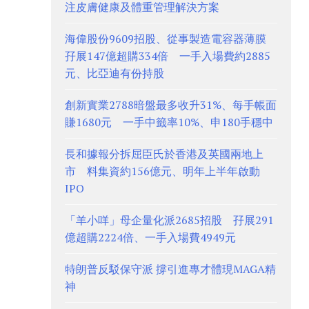
注皮膚健康及體重管理解決方案
海偉股份9609招股、從事製造電容器薄膜
孖展147億超購334倍 一手入場費約2885
元、比亞迪有份持股
創新實業2788暗盤最多收升31%、每手帳面
賺1680元 一手中籤率10%、申180手穩中
長和據報分拆屈臣氏於香港及英國兩地上
市 料集資約156億元、明年上半年啟動
IPO
「羊小咩」母企量化派2685招股 孖展291
億超購2224倍、一手入場費4949元
特朗普反駁保守派 撐引進專才體現MAGA精
神