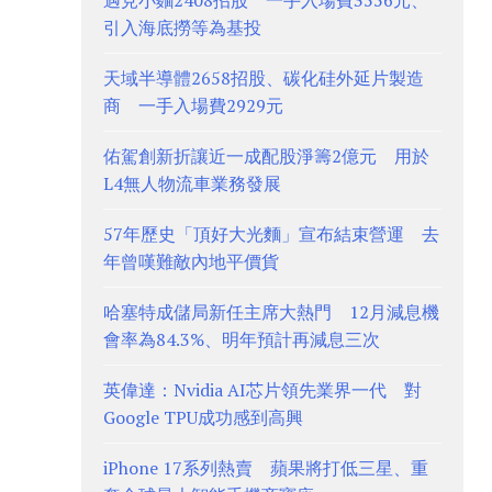
遇見小麵2408招股 一手入場費3556元、
引入海底撈等為基投
天域半導體2658招股、碳化硅外延片製造
商 一手入場費2929元
佑駕創新折讓近一成配股淨籌2億元 用於
L4無人物流車業務發展
57年歷史「頂好大光麵」宣布結束營運 去
年曾嘆難敵內地平價貨
哈塞特成儲局新任主席大熱門 12月減息機
會率為84.3%、明年預計再減息三次
英偉達：Nvidia AI芯片領先業界一代 對
Google TPU成功感到高興
iPhone 17系列熱賣 蘋果將打低三星、重