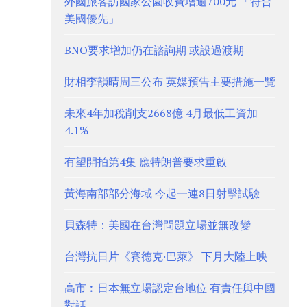
外國旅客訪國家公園收費增逾700元 「符合
美國優先」
BNO要求增加仍在諮詢期 或設過渡期
財相李韻晴周三公布 英媒預告主要措施一覽
未來4年加稅削支2668億 4月最低工資加
4.1%
有望開拍第4集 應特朗普要求重啟
黃海南部部分海域 今起一連8日射擊試驗
貝森特：美國在台灣問題立場並無改變
台灣抗日片《賽德克·巴萊》 下月大陸上映
高市︰日本無立場認定台地位 有責任與中國
對話