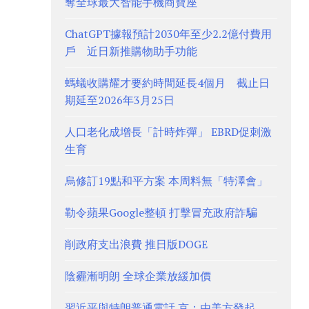
奪全球最大智能手機商寶座
ChatGPT據報預計2030年至少2.2億付費用
戶 近日新推購物助手功能
螞蟻收購耀才要約時間延長4個月 截止日
期延至2026年3月25日
人口老化成增長「計時炸彈」 EBRD促刺激
生育
烏修訂19點和平方案 本周料無「特澤會」
勒令蘋果Google整頓 打擊冒充政府詐騙
削政府支出浪費 推日版DOGE
陰霾漸明朗 全球企業放緩加價
習近平與特朗普通電話 京：由美方發起