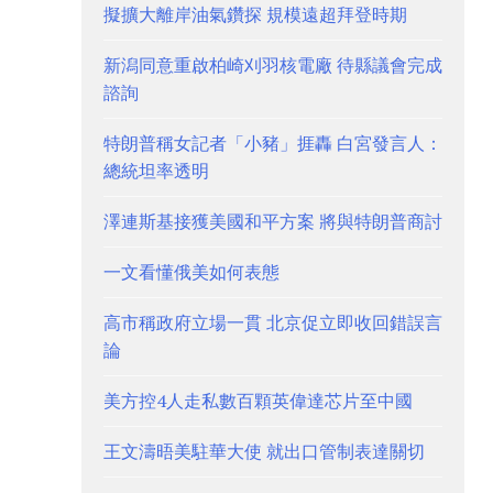
擬擴大離岸油氣鑽探 規模遠超拜登時期
新潟同意重啟柏崎刈羽核電廠 待縣議會完成
諮詢
特朗普稱女記者「小豬」捱轟 白宮發言人：
總統坦率透明
澤連斯基接獲美國和平方案 將與特朗普商討
一文看懂俄美如何表態
高市稱政府立場一貫 北京促立即收回錯誤言
論
美方控4人走私數百顆英偉達芯片至中國
王文濤晤美駐華大使 就出口管制表達關切