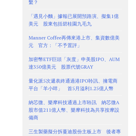
繫？
「遇見小麵」據報已展開預路演、擬集1億
美元 股東包括碧桂園九毛九
Manner Coffee再傳來港上市、集資數億美
元 官方：「不予置評」
加密幣ETF巨頭「灰度」申美股IPO、AUM
達350億美元 股票代號GRAY
量化派5次遞表終通過港IPO聆訊、擁電商
平台「羊小咩」 首5月溢利1.25億人幣
納芯微、樂摩科技通過上市聆訊 納芯微A
股市值211億人幣、樂摩科技為共享按摩設
備商
三生製藥擬分拆蔓迪股份主板上市 後者專