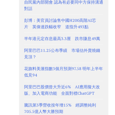
自民黨內部開會 認為有必要同中方保持溝通
對話
彭博：美官員討論售中國H200高階AI芯
片 英偉達跌幅收窄 道指升493點
半年港元定存息最高3.3厘 跌市賺息49萬
阿里巴巴11.25公布季績 市場估外賣燒錢
見頂？
花旗料美滙指數3個月預測97.58 明年上半年
低見94
阿里巴巴股價曾大升近6% AI應用擬大改
版、加入電商功能 全面對標ChatGPT
騰訊第3季營收按年增15% 經調整純利
705.5億人幣大勝預期