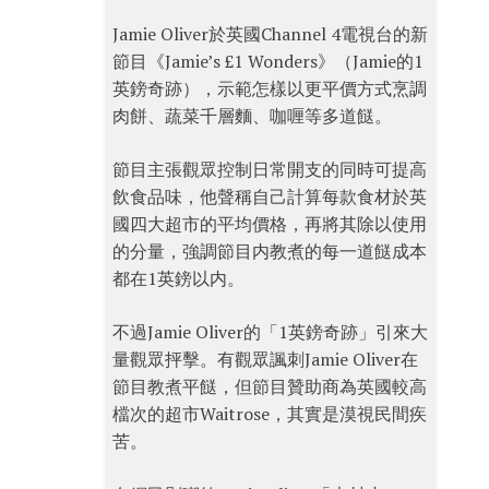
Jamie Oliver於英國Channel 4電視台的新
節目《Jamie’s £1 Wonders》（Jamie的1
英鎊奇跡），示範怎樣以更平價方式烹調
肉餅、蔬菜千層麵、咖喱等多道餸。
節目主張觀眾控制日常開支的同時可提高
飲食品味，他聲稱自己計算每款食材於英
國四大超市的平均價格，再將其除以使用
的分量，強調節目内教煮的每一道餸成本
都在1英鎊以内。
不過Jamie Oliver的「1英鎊奇跡」引來大
量觀眾抨擊。有觀眾諷刺Jamie Oliver在
節目教煮平餸，但節目贊助商為英國較高
檔次的超市Waitrose，其實是漠視民間疾
苦。