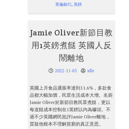
,
英倫銀行
英鎊
Jamie Oliver新節目教
用1英鎊煮餸 英國人反
鬧離地
2022-11-03
idle
英國上月食品通脹率達到11.6%，多款食
品都大幅加價，民眾生活成本大增。名廚
Jamie Oliver於新節目教民眾煮餸，更以
每道餸成本控制在1英鎊以内為噱頭。不
過不少英國網民批評Jamie Oliver離地，
質疑他根本不理解貧窮的真正意思。