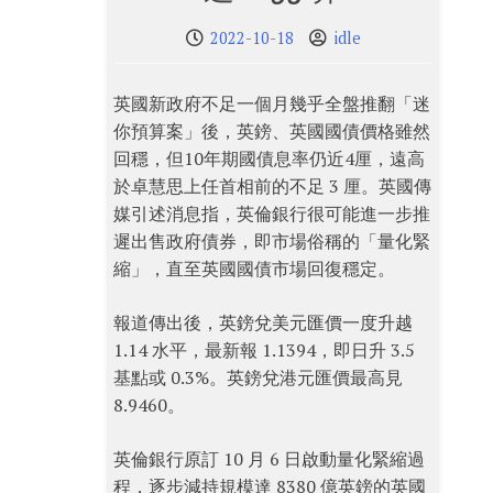
2022-10-18
idle
英國新政府不足一個月幾乎全盤推翻「迷
你預算案」後，英鎊、英國國債價格雖然
回穩，但10年期國債息率仍近4厘，遠高
於卓慧思上任首相前的不足 3 厘。英國傳
媒引述消息指，英倫銀行很可能進一步推
遲出售政府債券，即市場俗稱的「量化緊
縮」，直至英國國債市場回復穩定。
報道傳出後，英鎊兌美元匯價一度升越
1.14 水平，最新報 1.1394，即日升 3.5
基點或 0.3%。英鎊兌港元匯價最高見
8.9460。
英倫銀行原訂 10 月 6 日啟動量化緊縮過
程，逐步減持規模達 8380 億英鎊的英國