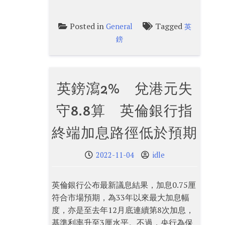
Posted in
Tagged
General
英
鎊
英鎊瀉2% 兌港元失
守8.8算 英倫銀行指
終端加息路徑低於預期
2022-11-04
idle
英倫銀行公布最新議息結果，加息0.75厘
符合市場預期，為33年以來最大加息幅
度，亦是至去年12月底連續第8次加息，
基準利率升至3厘水平。不過，央行為保