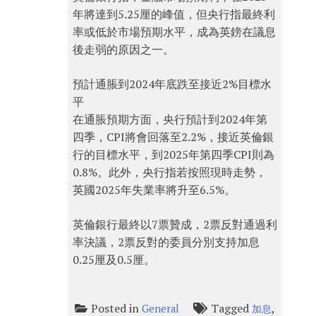
年將達到5.25厘的峰值，但央行指最終利
率或低於市場預期水平，成為英鎊在議息
後走弱的原因之一。
預計通脹到2024年底跌至接近2%目標水
平
在通脹預期方面，央行預計到2024年第
四季，CPI將會回落至2.2%，接近英倫銀
行的目標水平，到2025年第四季CPI則為
0.8%。此外，央行指若按照現時走勢，
英國2025年失業率將升至6.5%。
英倫銀行最終以7票贊成，2票反對通過利
率決議，2票反對的委員分別支持加息
0.25厘及0.5厘。
Posted in
Tagged
,
General
加息