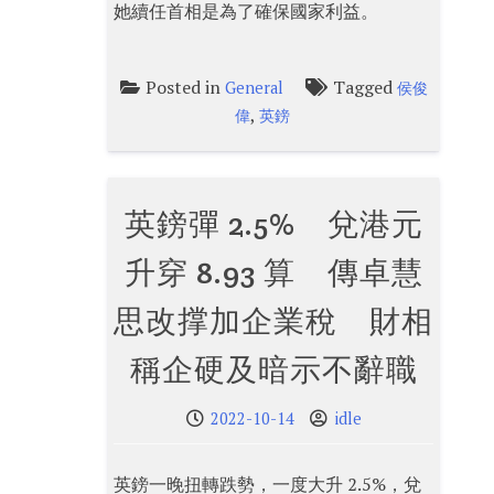
她續任首相是為了確保國家利益。
Posted in
Tagged
General
侯俊
,
偉
英鎊
英鎊彈 2.5% 兌港元
升穿 8.93 算 傳卓慧
思改撑加企業稅 財相
稱企硬及暗示不辭職
2022-10-14
idle
英鎊一晚扭轉跌勢，一度大升 2.5%，兌