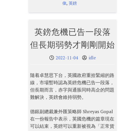
,
偉
英鎊
英鎊危機已告一段落
但長期弱勢才剛剛開始
2022-11-04
idle
隨着卓慧思下台，英國政府重拾緊縮的路
線，市場暫時認為英鎊危機已告一段落，
但長期而言，赤字與通脹同時高企的問題
難解決，英鎊會維持弱勢。
德銀副總裁兼外匯策略師 Shreyas Gopal
在一份報告中表示，英國危機的篇章現在
可以結束，英鎊可以重新被視為「正常貨