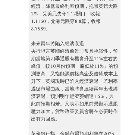
經濟，降低最終利率預期，拖累英鎊大跌
2%，兌美元失守1.12關口，收報
1.1160，兌港元跌穿8.8算，收報
8.7589。
未來兩年將陷入經濟衰退
央行坦言英國經濟前景非常具挑戰性，預
期當地第四季通脹有機會升至11%左右的
峰值，較10月份預期「略低於11%」的預
測更高，又指能源價格高企及借貸成本上
升下，英國現時已陷入經濟衰退，若利率
遵循市場曲線，當地將會連續兩年出現經
濟衰退，預測明年經濟萎縮達1.5%，與
此前預期相若。又表示如果前景顯示通脹
壓力加大，貨幣政策委員會將在必要時作
出有力回應。
英倫銀行指，金融市場預期利率在2023