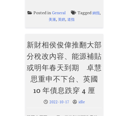
Posted in
Tagged
,
General
納指
,
,
美滙
英鎊
道指
新財相侯俊偉推翻大部
分稅改內容、能源補貼
或明年春天到期 卓慧
思重申不下台、英國
10 年債息跌穿 4 厘
2022-10-17
idle