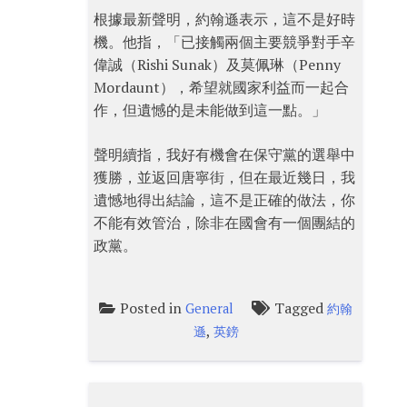
根據最新聲明，約翰遜表示，這不是好時
機。他指，「已接觸兩個主要競爭對手辛
偉誠（Rishi Sunak）及莫佩琳（Penny
Mordaunt），希望就國家利益而一起合
作，但遺憾的是未能做到這一點。」
聲明續指，我好有機會在保守黨的選舉中
獲勝，並返回唐寧街，但在最近幾日，我
遺憾地得出結論，這不是正確的做法，你
不能有效管治，除非在國會有一個團結的
政黨。
Posted in
Tagged
General
約翰
,
遜
英鎊