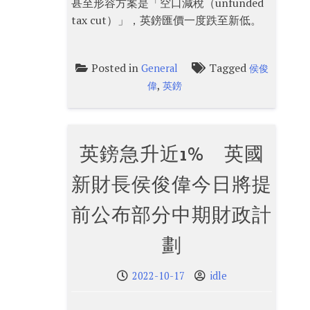
甚至形容方案是「空口減稅（unfunded
tax cut）」，英鎊匯價一度跌至新低。
Posted in
Tagged
General
侯俊
,
偉
英鎊
英鎊急升近1% 英國
新財長侯俊偉今日將提
前公布部分中期財政計
劃
2022-10-17
idle