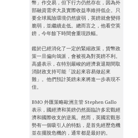
幣」作交易，但下行力仍然存在，因為外
部融資需求大及實際收益率維持低企。只
要全球風險環境仍然疲弱，英鎊就會變得
脆弱，並繼續走低。總而言之，他看空英
鎊，今年餘下時間會重現跌幅。
鑑於已經消化了一定的緊縮政策，貨幣政
策一旦偏向鴿派，會被視為對英鎊不利。
高盛表示，在特別嚴峻的經濟衰退期間取
消財政支持可能「說起來容易做起來
難」。他們預計英鎊未來將進一步表現不
佳。
BMO 外匯策略歐洲主管 Stephen Gallo
表示，國經濟和英鎊仍然面臨許多宏觀經
濟和國際收支的逆風。然而，英國宏觀形
勢有一個吸引人的特點，是首先經歷危機
並在擺脫危機的，通常都是最好的。