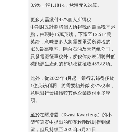
0.9%，報1.1814，兌港元9.24算。
更多人需繳付45%個人所得稅
中期財政計劃將個人所得稅的最高稅率起
點，由現時15萬英鎊，下降至12.514萬
英鎊，意味更多人將需要承受所得稅的
45%最高稅率。除向石油及天然氣公司，
及發電廠征重稅外，侯俊偉亦表明將對低
碳能源生產商的超額收益征收45%稅項。
此外，從2023年4月起，銀行若錄得多於
1億英鎊利潤，將需要額外徵收3%稅率，
意味銀行會繼續較其他企業繳付更多稅
額。
至於在關浩霆（Kwasi Kwarteng）的小
型預算案中提出的印花稅削減則得到保
留，但只持續至2025年3月31日