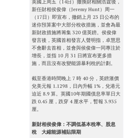
英國上周五（14日）撤換財相關浩霆後，
新任財相侯俊偉（Jeremy Hunt）周一
（17日）即宣布，撤銷上月 23 日公布的
迷你預算案中大部分稅收措施，並會為最
新財政措施將籌集 320 億英鎊。侯俊偉
發言後，英國首相發言人聲明指，卓慧思
不會辭去首相，並會與侯俊偉一同專注於
增長，並指 10 月 31 日將宣布更多措
施，而且沒有改變能源暴利稅的計劃。
截至香港時間晚上 7 時 40 分，英鎊滙價
兌美元報 1.1298，日內升幅 1%，兌港元
迫近 8.9 算。英國10年期國債息率單日大
跌 0.45 厘，跌穿 4 厘水平，暫報 3.935
厘。
新財相侯俊偉：不調低基本稅率、股息
稅 大縮能源補貼限期