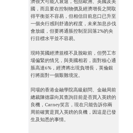
濟很大可能入衰退，包括歐洲、英國及美
國，而且要在控制物價及經濟增長之間取
得平衡並不容易，但相信目前息口已升至
一個央行感到舒適的程度，未來加息步伐
會放緩，但要將通脹控制至回落2%的央
行目標水平並不容易。
現時英國經濟規模不及脫歐前，但勞工市
場偏緊的情兄，與美國相若，面對核心通
脹高達6%，經濟將出現負增長，英倫銀
行將面對一個艱難境況。
同場的香港金融學院高級顧問、金融局前
總裁陳德霖向其查詢目前是否買入英鎊的
良機，Carney笑言，現在只能告訴你兩
周前確實是買入英鎊的良機，因這是已發
生及知悉的事情。