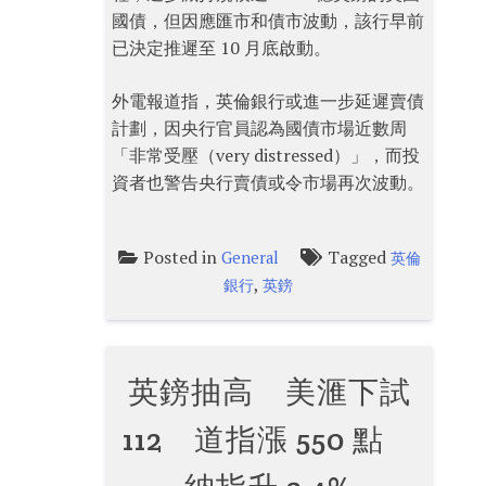
國債，但因應匯市和債市波動，該行早前
已決定推遲至 10 月底啟動。
外電報道指，英倫銀行或進一步延遲賣債
計劃，因央行官員認為國債市場近數周
「非常受壓（very distressed）」，而投
資者也警告央行賣債或令市場再次波動。
Posted in
Tagged
General
英倫
,
銀行
英鎊
英鎊抽高 美滙下試
112 道指漲 550 點