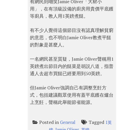
有網民則嘲笑Jamie Oliver「大材小
用」，在有頂級設備的廚房用貴價平底鑊
等廚具，教人用1英鎊煮餸。
有不少人覺得這個節目沒有認真理解貧窮
的意思，也不明白Jamie Oliver教煮平餸
的對象是甚麼人。
一名網民甚至質疑，Jamie Oliver聲稱用1
英鎊煮出節目内的餸菜是胡説八道，指普
通人去超市買餸已經要用到50英鎊。
但Jamie Oliver強調自己有調整烹飪方
式，包括建議觀眾使用有蓋平底鑊在爐台
上烹飪，聲稱此舉能節省能源。
Posted in
Tagged
General
1英
,
,
鎊
Jamie Oliver
英鎊