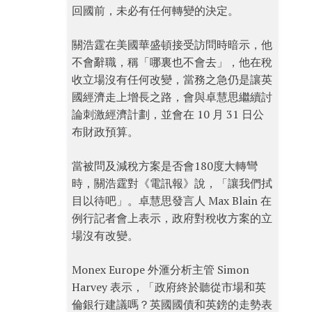
回國前，未必有任何轉變的決定。
關浩霆在美國華盛頓接受訪問時暗示，他
不會辭職，稱「哪裏也不會去」，他在稅
收立場沒有任何改變，當務之急仍是讓英
國經濟走上增長之路，會與卓慧思繼續討
論刺激經濟計劃，並會在 10 月 31 日公
布財政預算。
當被問及減稅方案是否會180度大轉彎
時，關浩霆對《電訊報》說，「讓我們拭
目以待吧」。卓慧思發言人 Max Blain 在
例行記者會上表示，政府對稅收方案的立
場沒有改變。
Monex Europe 外滙分析主管 Simon
Harvey 表示，「政府終於聽從市場和英
倫銀行建議嗎？英國國債和英鎊的走勢表