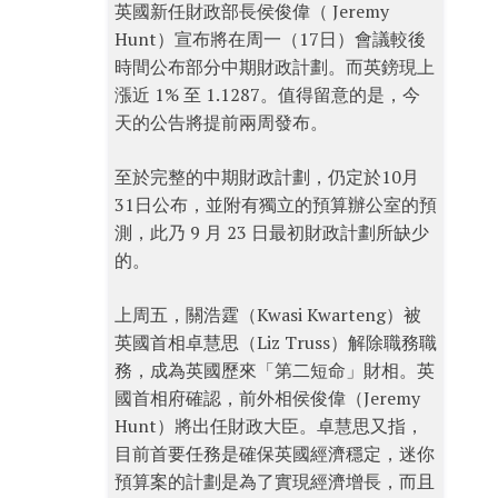
英國新任財政部長侯俊偉（ Jeremy
Hunt）宣布將在周一（17日）會議較後
時間公布部分中期財政計劃。而英鎊現上
漲近 1% 至 1.1287。值得留意的是，今
天的公告將提前兩周發布。
至於完整的中期財政計劃，仍定於10月
31日公布，並附有獨立的預算辦公室的預
測，此乃 9 月 23 日最初財政計劃所缺少
的。
上周五，關浩霆（Kwasi Kwarteng）被
英國首相卓慧思（Liz Truss）解除職務職
務，成為英國歷來「第二短命」財相。英
國首相府確認，前外相侯俊偉（Jeremy
Hunt）將出任財政大臣。卓慧思又指，
目前首要任務是確保英國經濟穩定，迷你
預算案的計劃是為了實現經濟增長，而且