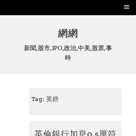
Skip
to
網網
content
新聞,股市,IPO,政治,中美,股票,事
時
Tag:
英鎊
英倫銀行加息0.5厘符