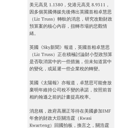
美元高見 1.1380，兌港元高見 8.9311，
因多個英國傳媒先後傳出英國首相卓慧思
（Liz Truss）轉軚的消息，研究改動財政
預算案的核心內容，扭轉市場的悲觀情
緒。
英國《Sky新聞》報道，英國首相卓慧思
（Liz Truss）正在積極討論財小型政預算
是否取消當中的一些措施，但未知道當中
的變化，或延遲一些企業稅的轉變。
英國《太陽報》亦報道，卓慧思可能會放
棄明年維持公司稅不變的承諾，按照前首
相約翰遜之前的計畫提高稅率。
消息稱，政府高層正等待在美國參加IMF
年會的財政大臣關浩霆（Kwasi
Kwarteng）回國拍板，換言之，關浩霆