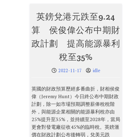
英鎊兌港元跌至9.24
算 侯俊偉公布中期財
政計劃 提高能源暴利
稅至35%
2022-11-17
idle
英國的財政預算歷經多番曲折，財相侯俊
偉（Jeremy Hunt）今日終公布中期財政
計劃，除一如市場預期調整薪俸稅稅階
外，與能源企業相關的能源暴利稅亦由
25%提升至35%，並持續至2028年，當局
更會對發電廠征收45%的臨時稅。英鎊滙
價在財政計劃公布後轉弱，兌美元跌