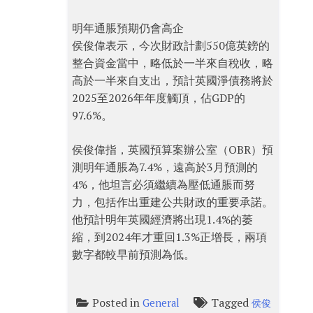
明年通脹預期仍會高企
侯俊偉表示，今次財政計劃550億英鎊的
整合資金當中，略低於一半來自稅收，略
高於一半來自支出，預計英國淨債務將於
2025至2026年年度觸頂，佔GDP的
97.6%。
侯俊偉指，英國預算案辦公室（OBR）預
測明年通脹為7.4%，遠高於3月預測的
4%，他坦言必須繼續為壓低通脹而努
力，包括作出重建公共財政的重要承諾。
他預計明年英國經濟將出現1.4%的萎
縮，到2024年才重回1.3%正增長，兩項
數字都較早前預測為低。
Posted in
Tagged
General
侯俊