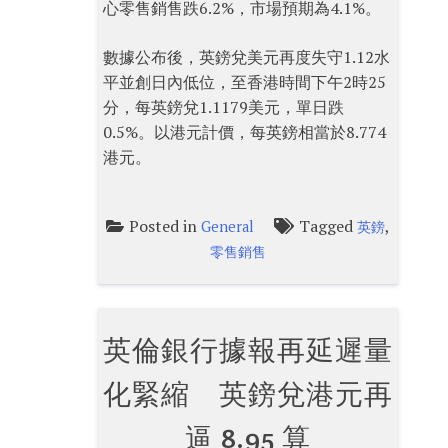
心零售銷售跌6.2%，市場預期為4.1%。
數據公布後，英鎊兌美元再度失守1.12水
平並創日內低位，至香港時間下午2時25
分，每英鎊兌1.1179美元，單日跌
0.5%。以港元計價，每英鎊相當於8.774
港元。
Posted in
Tagged
,
General
英鎊
零售銷售
英倫銀行據報再延遲量
化緊縮 英鎊兌港元再
逼 8.95 算