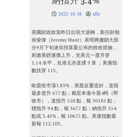
納指升 3.4%
2022-10-18
idle
英國財政政策昨日出現大逆轉，新任財相
侯俊偉（Jeremy Hunt）表明將撤銷大部
分9月下旬迷你預算案公布的稅收措施，
刺激英鎊滙價上升，兌美元一度升穿
1.14 水平，兌港元亦直撲 9 算 ；美滙指
數跌穿 113。
歐股收市漲1.83%，美股反覆造好，道指
最多曾升 677 點；截至本港今晨4時（即
收市），道指升 550 點，報 30185 點；
標指升 94 點，報 3677 點；納指升 354
點或 3.43%，報 10675 點。美滙指數最
新報 112.103。