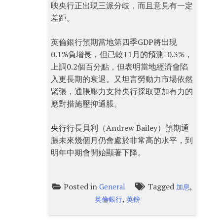
映央行正出現三派分歧，而且意見有一定
差距。
英倫銀行預期當地第四季GDP將出現
0.1%負增長，但已較11月的預測-0.3%，
上調0.2個百分點，但表明當地經濟會陷
入更長期的衰退。又坦言勞動力市場依然
緊張，通脹壓力支持央行採取更加有力的
應對措施壓抑通脹。
央行行長貝利（Andrew Bailey）預期通
脹未來幾個月仍會處於非常高的水平，到
明年中期會開始顯著下降。
Posted in
Tagged
,
General
加息
,
英倫銀行
英鎊