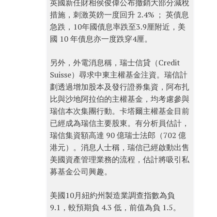
英國新任財相侯俊偉公布撤銷大部分減稅
措施，刺激英鎊一度回升 2.4% ； 英債息
急跌，10年國債息率跌至3.9厘附近，美
國 10 年債息亦一度跌穿4厘。
另外，外電消息稱，瑞士信貸（Credit
Suisse）尋求中東主權基金注資。瑞信計
劃透過增加股本及發行證券集資，阿布扎
比與沙地阿拉伯的主權基金，均考慮參與
瑞信本次集團行動。卡塔爾主權基金目前
已經成為瑞信主要股東。有分析員估計，
瑞信集資額高達 90 億瑞士法郎（702 億
港元）。消息人士稱，瑞信已經啟動出售
美國資產管理業務的流程，估計將吸引私
募基金公司興趣。
美國10月紐約州製造業調查指數為負
9.1，較預期負 4.3 低，前值為負 1.5。