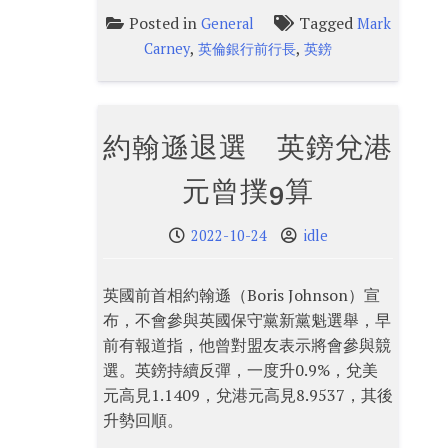
Posted in
Tagged
General
Mark
,
,
Carney
英倫銀行前行長
英鎊
約翰遜退選 英鎊兌港
元曾撲9算
2022-10-24
idle
英國前首相約翰遜（Boris Johnson）宣
布，不會參與英國保守黨新黨魁選舉，早
前有報道指，他曾對盟友表示將會參與競
選。英鎊持續反彈，一度升0.9%，兌美
元高見1.1409，兌港元高見8.9537，其後
升勢回順。