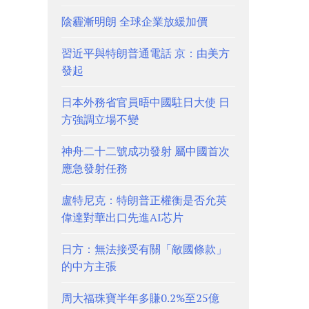
陰霾漸明朗 全球企業放緩加價
習近平與特朗普通電話 京：由美方
發起
日本外務省官員晤中國駐日大使 日
方強調立場不變
神舟二十二號成功發射 屬中國首次
應急發射任務
盧特尼克：特朗普正權衡是否允英
偉達對華出口先進AI芯片
日方：無法接受有關「敵國條款」
的中方主張
周大福珠寶半年多賺0.2%至25億