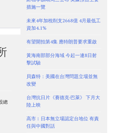
措施一覽
未來4年加稅削支2668億 4月最低工
資加4.1%
有望開拍第4集 應特朗普要求重啟
所
黃海南部部分海域 今起一連8日射
擊試驗
貝森特：美國在台灣問題立場並無
改變
台灣抗日片《賽德克·巴萊》 下月大
股總
陸上映
高市︰日本無立場認定台地位 有責
任與中國對話