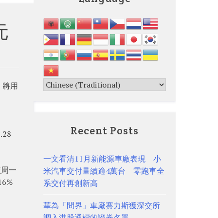
元
，將用
Recent Posts
28
一文看清11月新能源車廠表現 小
較周一
米汽車交付量續逾4萬台 零跑車全
6%
系交付再創新高
華為「問界」車廠賽力斯獲深交所
調入港股通標的證券名單