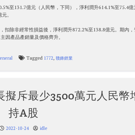
.5%至131.7億元（人民幣，下同），淨利潤升614.1%至75.4
億元。
億元，扣除非經常性損益後，淨利潤升872.2%至138.8億元。期內
業指，主因產品產銷量及價格齊升。
Tagged
,
eneral
1772
贛鋒鋰業
擬斥最少3500萬元人民幣
持A股
2022-10-24
idle