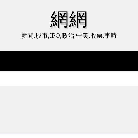
網網
新聞,股市,IPO,政治,中美,股票,事時