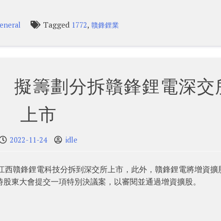
Tagged
,
eneral
1772
贛鋒鋰業
% 擬籌劃分拆贛鋒鋰電深交
上市
2022-11-24
idle
公司江西贛鋒鋰電科技分拆到深交所上市，此外，贛鋒鋰電將增資擴
時股東大會提交一項特別決議案，以審閱並通過增資擴股。