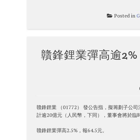
Posted in
G
贛鋒鋰業彈高逾2
贛鋒鋰業 （01772） 發公告指，擬籌劃子
計逾20億元（人民幣，下同），董事會將於臨
贛鋒鋰業彈高2.5%，報64.5元。