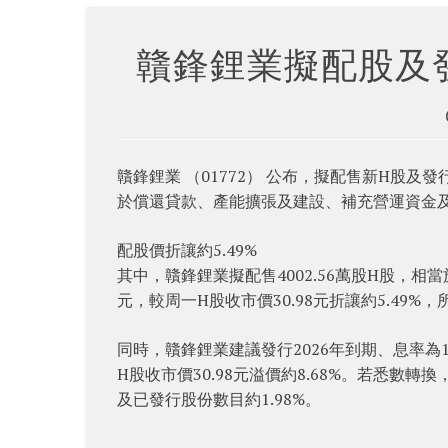
贛鋒鋰業擬配股及
贛鋒鋰業 （01772） 公布，擬配售新H股及發行
於償還貸款、產能擴張及建設、補充營運資金
配股價折讓約5.49%
其中，贛鋒鋰業擬配售4002.56萬股H股，相當於
元，較周一H股收市價30.98元折讓約5.49%，
同時，贛鋒鋰業建議發行2026年到期、息率為1.
H股收市價30.98元溢價約8.68%。若悉數轉換
及已發行股份數目約1.98%。