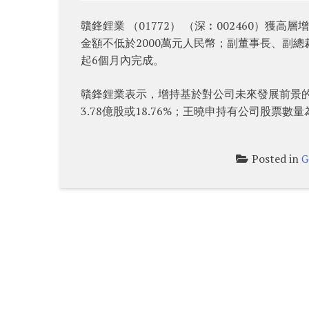
贛鋒鋰業 （01772） （深︰002460）
金額不低於2000萬元人民幣；副董事長、副總
起6個月內完成。
贛鋒鋰業表示，增持基於對公司未來發展前景
3.78億股或18.76%；王曉申持有公司股票數量為
Posted in
G