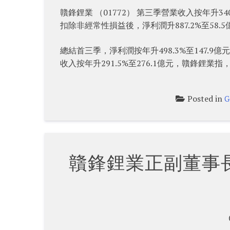
贛鋒鋰業 （01772） 第三季營業收入按年升340
扣除非經常性損益後，淨利潤升887.2%至58.5
總結首三季，淨利潤按年升498.3%至147.9
收入按年升291.5%至276.1億元，贛鋒鋰
Posted in
G
贛鋒鋰業正副董事長