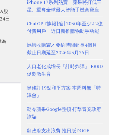
iPhone 17系列熱賣 蘋果將打低三
星、重奪全球最大智能手機商寶座
A股
24日
ChatGPT據報預計2030年至少2.2億
付費用戶 近日新推購物助手功能
量為
螞蟻收購耀才要約時間延長4個月
截止日期延至2026年3月25日
人口老化成增長「計時炸彈」 EBRD
促刺激生育
烏修訂19點和平方案 本周料無「特
澤會」
勒令蘋果Google整頓 打擊冒充政府
詐騙
削政府支出浪費 推日版DOGE