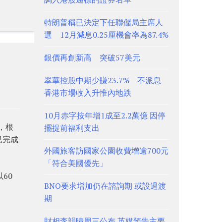
特朗普稱已決定下任聯儲局主席人
選 12月減息0.25厘機會率為87.4%
銀價再創新高 突破57美元
翠華控股中期少賺23.7% 不派息
香港市場收入升惟內地跌
10月赤字按年增1成至2.2萬億 因停
，根
擺提前福利支出
已完成
外國旅客訪國家公園收費增逾700元
「符合美國優先」
60
BNO要求增加仍在諮詢期 或設過渡
期
財相李韻晴周三公布 英媒預告主要