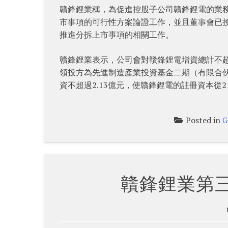
贛鋒鋰業稱，為促進控股子公司贛鋒鋰電的業
市事項的可行性方案論證工作，並且董事會已
推進分拆上市事項的相關工作。
贛鋒鋰業表示，公司會對贛鋒鋰電增資總計不超過
領投方為先進制造產業投資基金二期（有限合
資不超過2.13億元，使贛鋒鋰電的註冊資本從21.
Posted in
G
贛鋒鋰業第