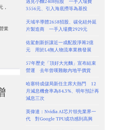
遇見小麵2408招股 一手入場費
億元，
3556元、引入海底撈等為基投
天域半導體2658招股、碳化硅外延
，營業
片製造商 一手入場費2929元
佑駕創新折讓近一成配股淨籌2億
元 用於L4無人物流車業務發展
57年歷史「頂好大光麵」宣布結束
營運 去年曾嘆難敵內地平價貨
哈塞特成儲局新任主席大熱門 12
增
月減息機會率為84.3%、明年預計再
減息三次
英偉達：Nvidia AI芯片領先業界一
代 對Google TPU成功感到高興