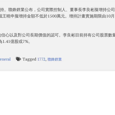
獲高層增持。贛鋒鋰業公布，公司實際控制人、董事長李良彬擬增持公司
裁王曉申擬增持金額不低於1500萬元。增持計畫實施期限由10月
的信心以及對公司長期價值的認可。李良彬目前持有公司股票數
1.41億股或7%。
Tagged
,
eneral
1772
贛鋒鋰業