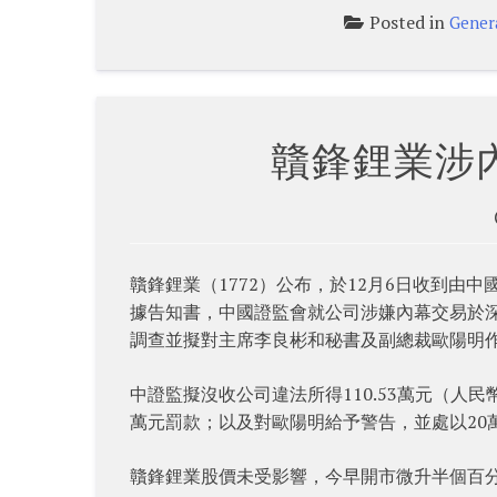
Posted in
Gener
贛鋒鋰業涉
贛鋒鋰業（1772）公布，於12月6日收到由中
據告知書，中國證監會就公司涉嫌內幕交易於
調查並擬對主席李良彬和秘書及副總裁歐陽明
中證監擬沒收公司違法所得110.53萬元（人民
萬元罰款；以及對歐陽明給予警告，並處以20
贛鋒鋰業股價未受影響，今早開市微升半個百分點，