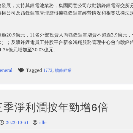
務發展，支持其鋰電池業務，集團同意公司啟動贛鋒鋰電深交所
授權公司及贛鋒鋰電管理層根據贛鋒鋰電經營情況和相關法律法
20.9億元，11名外部投資人向贛鋒鋰電增資不超過3.9億元，
伙）；及贛鋒鋰電員工持股平台新余鴻翔服務管理中心會向贛鋒
36億元增加至30.03億元。
Tagged
,
eneral
1772
贛鋒鋰業
三季淨利潤按年勁增6倍
2022-10-31
idle