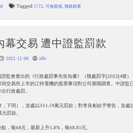
Tagged
,
,
al
1772
可換股債
贛鋒鋰業
內幕交易 遭中證監罰款
2022-12-08
idle
國證監會發出的《行政處罰事先告知書》（贛處罰字[2022]4號）
深圳交易所上市的江特電機的股票事項對公司展開調查。中證監
作出行政處罰。
幣，下同），並處以331.59萬元罰款；對李良彬給予警告，並處以
萬元罰款。
報68元，最新上升1.8%，報68.85元。