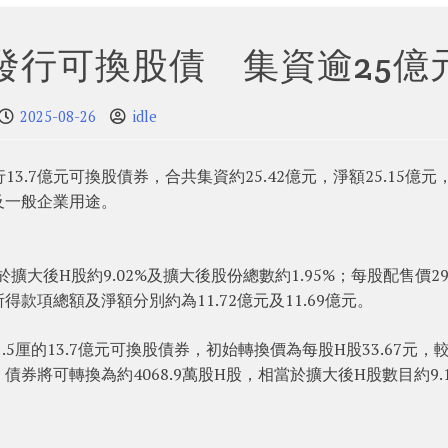
發行可換股債 集資逾25億
2025-08-26
idle
13.7億元可換股債券，合共集資約25.42億元，淨額25.15億元
及一般企業用途。
擴大後H股約9.02%及擴大後股份總數約1.95%；每股配售價29.
所得款項總額及淨額分別約為11.72億元及11.69億元。
5厘的13.7億元可換股債券，初始轉換價為每股H股33.67元，
，債券將可轉換為約4068.9萬股H股，相當於擴大後H股數目約9.1