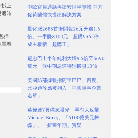
分拆上
中歐官員通話再談安世半導體 中方
規適時
促荷蘭儘快提出解決方案
量化派2685首掛開報26元升逾1.6
包括
倍、一手賺8100元 超購9365倍、
鋰電增
成主板新「超購王」
冠忠巴士半年純利大增9.5倍至6690
萬元 派中期息連特別股息10仙
美國防部據報指阿里巴巴、百度、
比亞迪等應被列入「中國軍事企業
名單」
英偉達7頁備忘曝光 罕有大反擊
Michael Burry、「6100億美元舞
弊」、「折舊年期」質疑