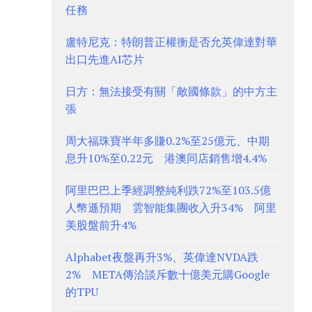
任務
盧特尼克：特朗普正權衡是否允英偉達對華
出口先進AI芯片
日方：無法接受有關「敵國條款」的中方主
張
周大福珠寶半年多賺0.2%至25億元、中期
息升10%至0.22元 港澳同店銷售增4.4%
阿里巴巴上季經調整純利跌72%至103.5億
人幣遜預期 雲智能集團收入升34% 阿里
美股盤前升4%
Alphabet夜盤再升3%、英偉達NVDA跌
2% META傳洽談斥數十億美元購Google
的TPU