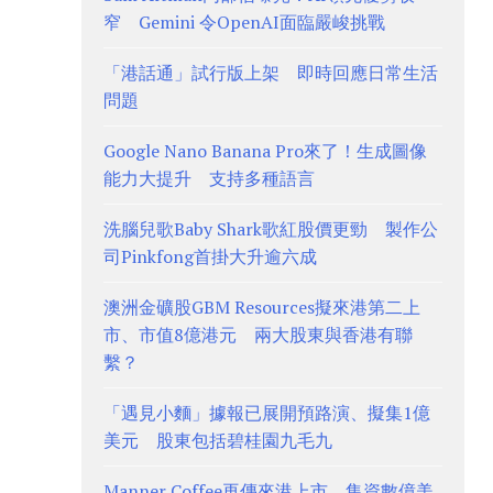
窄 Gemini 令OpenAI面臨嚴峻挑戰
「港話通」試行版上架 即時回應日常生活
問題
Google Nano Banana Pro來了！生成圖像
能力大提升 支持多種語言
洗腦兒歌Baby Shark歌紅股價更勁 製作公
司Pinkfong首掛大升逾六成
澳洲金礦股GBM Resources擬來港第二上
市、市值8億港元 兩大股東與香港有聯
繫？
「遇見小麵」據報已展開預路演、擬集1億
美元 股東包括碧桂園九毛九
Manner Coffee再傳來港上市、集資數億美