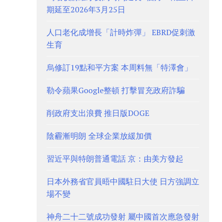
期延至2026年3月25日
人口老化成增長「計時炸彈」 EBRD促刺激
生育
烏修訂19點和平方案 本周料無「特澤會」
勒令蘋果Google整頓 打擊冒充政府詐騙
削政府支出浪費 推日版DOGE
陰霾漸明朗 全球企業放緩加價
習近平與特朗普通電話 京：由美方發起
日本外務省官員晤中國駐日大使 日方強調立
場不變
神舟二十二號成功發射 屬中國首次應急發射