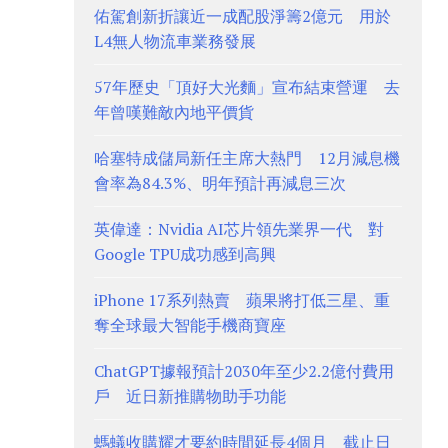
佑駕創新折讓近一成配股淨籌2億元 用於
L4無人物流車業務發展
57年歷史「頂好大光麵」宣布結束營運 去
年曾嘆難敵內地平價貨
哈塞特成儲局新任主席大熱門 12月減息機
會率為84.3%、明年預計再減息三次
英偉達：Nvidia AI芯片領先業界一代 對
Google TPU成功感到高興
iPhone 17系列熱賣 蘋果將打低三星、重
奪全球最大智能手機商寶座
ChatGPT據報預計2030年至少2.2億付費用
戶 近日新推購物助手功能
螞蟻收購耀才要約時間延長4個月 截止日