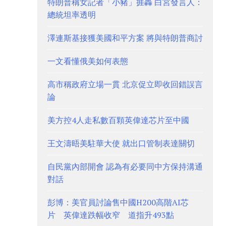
特朗普稱女記者「小豬」捱轟 白宮發言人：
總統坦率透明
澤連斯基接獲美國和平方案 將與特朗普商討
一文看懂俄美如何表態
高市稱政府立場一貫 北京促立即收回錯誤言
論
美方控4人走私數百顆英偉達芯片至中國
王文濤晤美駐華大使 就出口管制表達關切
自民黨內部開會 認為有必要同中方保持溝通
對話
彭博：美官員討論售中國H200高階AI芯
片 英偉達跌幅收窄 道指升493點