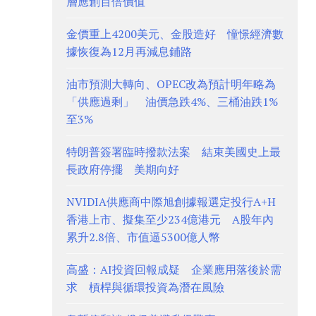
層應創百倍價值
金價重上4200美元、金股造好 憧憬經濟數
據恢復為12月再減息鋪路
油市預測大轉向、OPEC改為預計明年略為
「供應過剩」 油價急跌4%、三桶油跌1%
至3%
特朗普簽署臨時撥款法案 結束美國史上最
長政府停擺 美期向好
NVIDIA供應商中際旭創據報選定投行A+H
香港上市、擬集至少234億港元 A股年內
累升2.8倍、市值逼5300億人幣
高盛：AI投資回報成疑 企業應用落後於需
求 槓桿與循環投資為潛在風險