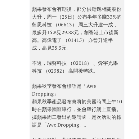
蘋果發布會有期後，部分供應鏈相關股份
大升，周一（25日）公布半年多賺33%的
藍思科技 （06613） 周三大升逾一成，
最多升15%見29.88元，創香港上市後新
高。高偉電子 （01415） 亦曾升逾半
成，高見35.3元。
不過，瑞聲科技 （02018） 、舜宇光學
科技 （02382） 高開後轉跌。
蘋果秋季發布會標語是「Awe
Dropping」
蘋果秋季產品發布會將於美國時間上午10
時在蘋果園區舉行，並會舉行網上直播。
據蘋果周二發出的邀請函，是次活動的標
語是「Awe Dropping」。