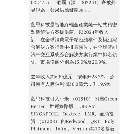
002475）、歌爾（深：002241）齊被外
界視為「蘋果供應鏈龍頭」。
藍思科技是智能終端全產業鏈一站式精密
製造解決方案提供商。以2024年收入
計，在全球消費電子精密結構件及模組綜
合解決方案行業中排名領先，在全球智能
汽車交互系統綜合解決方案行業中排名領
先，市場份額分別為13.0%及20.9%。
去年收入約699億元，按年升28.3%，公
司擁有人應佔利潤36.2億元，升19.9%
藍思科技引入小米 （01810） 附屬Green
Better、世運線路版、UBS AM
SINGAPORE、Oaktree、LMR、金涌投
資 （01328） 的Redwood、QRT、Poly
Platinum、Infini、Verition共10名基石