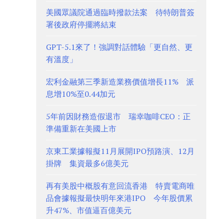
美國眾議院通過臨時撥款法案 待特朗普簽
署後政府停擺將結束
GPT-5.1來了！強調對話體驗「更自然、更
有溫度」
宏利金融第三季新造業務價值增長11% 派
息增10%至0.44加元
5年前因財務造假退市 瑞幸咖啡CEO：正
準備重新在美國上市
京東工業據報擬11月展開IPO預路演、12月
掛牌 集資最多6億美元
再有美股中概股有意回流香港 特賣電商唯
品會據報擬最快明年來港IPO 今年股價累
升47%、市值逼百億美元