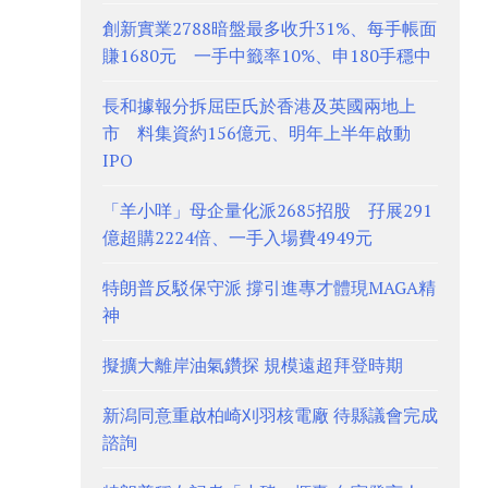
創新實業2788暗盤最多收升31%、每手帳面
賺1680元 一手中籤率10%、申180手穩中
長和據報分拆屈臣氏於香港及英國兩地上
市 料集資約156億元、明年上半年啟動
IPO
「羊小咩」母企量化派2685招股 孖展291
億超購2224倍、一手入場費4949元
特朗普反駁保守派 撐引進專才體現MAGA精
神
擬擴大離岸油氣鑽探 規模遠超拜登時期
新潟同意重啟柏崎刈羽核電廠 待縣議會完成
諮詢