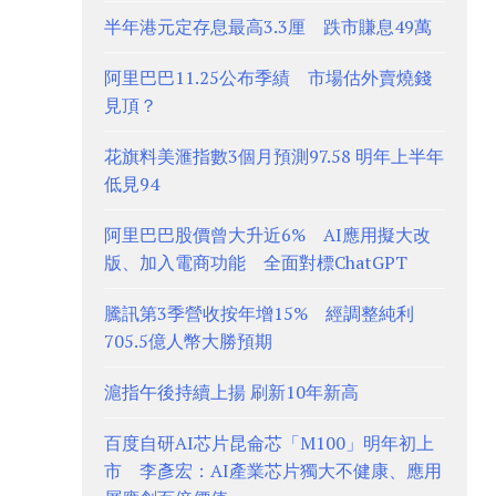
半年港元定存息最高3.3厘 跌市賺息49萬
阿里巴巴11.25公布季績 市場估外賣燒錢
見頂？
花旗料美滙指數3個月預測97.58 明年上半年
低見94
阿里巴巴股價曾大升近6% AI應用擬大改
版、加入電商功能 全面對標ChatGPT
騰訊第3季營收按年增15% 經調整純利
705.5億人幣大勝預期
滬指午後持續上揚 刷新10年新高
百度自研AI芯片昆侖芯「M100」明年初上
市 李彥宏：AI產業芯片獨大不健康、應用