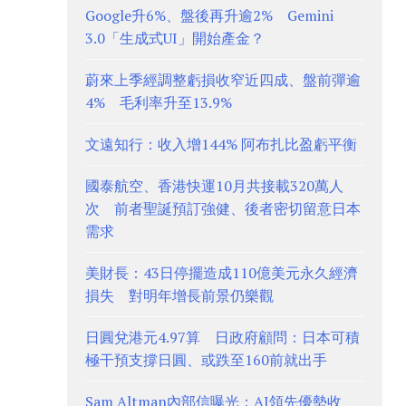
Google升6%、盤後再升逾2% Gemini
3.0「生成式UI」開始產金？
蔚來上季經調整虧損收窄近四成、盤前彈逾
4% 毛利率升至13.9%
文遠知行：收入增144% 阿布扎比盈虧平衡
國泰航空、香港快運10月共接載320萬人
次 前者聖誕預訂強健、後者密切留意日本
需求
美財長：43日停擺造成110億美元永久經濟
損失 對明年增長前景仍樂觀
日圓兌港元4.97算 日政府顧問：日本可積
極干預支撐日圓、或跌至160前就出手
Sam Altman內部信曝光：AI領先優勢收