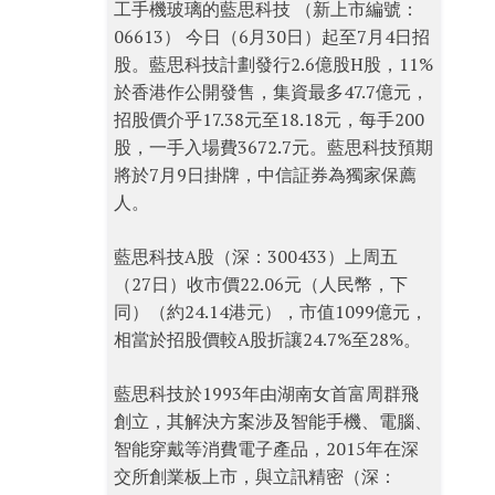
工手機玻璃的藍思科技 （新上市編號：
06613） 今日（6月30日）起至7月4日招
股。藍思科技計劃發行2.6億股H股，11%
於香港作公開發售，集資最多47.7億元，
招股價介乎17.38元至18.18元，每手200
股，一手入場費3672.7元。藍思科技預期
將於7月9日掛牌，中信証券為獨家保薦
人。
藍思科技A股（深：300433）上周五
（27日）收市價22.06元（人民幣，下
同）（約24.14港元），市值1099億元，
相當於招股價較A股折讓24.7%至28%。
藍思科技於1993年由湖南女首富周群飛
創立，其解決方案涉及智能手機、電腦、
智能穿戴等消費電子產品，2015年在深
交所創業板上市，與立訊精密（深：