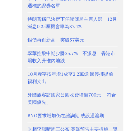
通標的證券名單
特朗普稱已決定下任聯儲局主席人選 12月
減息0.25厘機會率為87.4%
銀價再創新高 突破57美元
翠華控股中期少賺23.7% 不派息 香港市
場收入升惟內地跌
10月赤字按年增1成至2.2萬億 因停擺提前
福利支出
外國旅客訪國家公園收費增逾700元 「符合
美國優先」
BNO要求增加仍在諮詢期 或設過渡期
財相李韻晴周三公布 英媒預告主要措施一覽