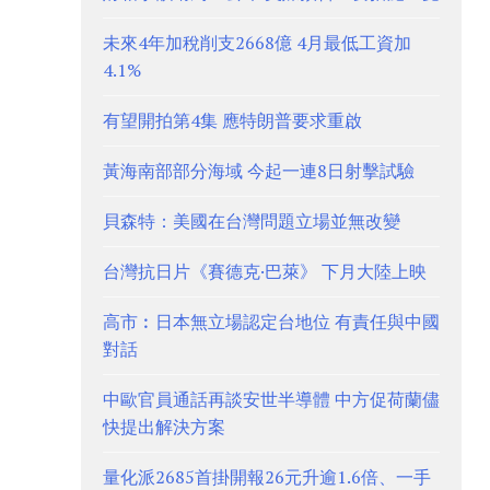
未來4年加稅削支2668億 4月最低工資加
4.1%
有望開拍第4集 應特朗普要求重啟
黃海南部部分海域 今起一連8日射擊試驗
貝森特：美國在台灣問題立場並無改變
台灣抗日片《賽德克·巴萊》 下月大陸上映
高市︰日本無立場認定台地位 有責任與中國
對話
中歐官員通話再談安世半導體 中方促荷蘭儘
快提出解決方案
量化派2685首掛開報26元升逾1.6倍、一手