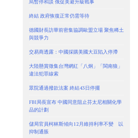
烏暫停和談 俄促美避升級戰事
終結 政府恢復正常仍需等待
德國財長訪華前密集協調歐盟立場 聚焦稀土
與競爭力
交易商透露：中國採購美國大豆陷入停滯
大陸懸賞徵集台灣網紅「八炯」「閩南狼」
違法犯罪線索
眾院通過撥款法案 終結43日停擺
FBI局長宣布 中國同意阻止芬太尼相關化學
品的計劃
儲局官員柯林斯傾向12月維持利率不變 以
抑制通脹