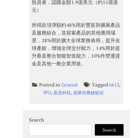
投資者，認購金額1.9億美元（約15億港
元）
所得款項淨額約48%用於豐富與擴展產品
及服務組合，並探索產品的其他應用場
景，28%用於擴大全球業務佈局，提升全
球產能，增強全球交付能力，14%用於提
升垂直整合智能智造能力，10%作營運資
金及其他一般企業用途。
Posted in
Tagged
,
General
6613
,
,
IPO
藍思科技
蘋果供應鏈龍頭
Search
Search