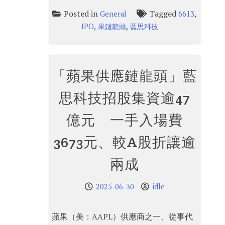
Posted in
Tagged
,
General
6613
,
,
IPO
果鏈龍頭
藍思科技
「蘋果供應鏈龍頭」藍
思科技招股集資逾47
億元 一手入場費
3673元、較A股折讓逾
兩成
2025-06-30
idle
蘋果（美：AAPL）供應商之一、從事代