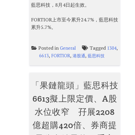
藍思科技，8月4日起生效。
FORTIOR上市至今累升24.7%，藍思科技
累升5.7%。
Posted in
Tagged
,
General
1304
,
,
,
6613
FORTIOR
港股通
藍思科技
「果鏈龍頭」藍思科技
6613擬上限定價、A股
水位收窄 孖展2208
億超購420倍、券商提