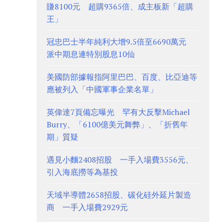
賺8100元 超購9365倍、成主板新「超購
王」
冠忠巴士半年純利大增9.5倍至6690萬元
派中期息連特別股息10仙
美國防部據報指阿里巴巴、百度、比亞迪等
應被列入「中國軍事企業名單」
英偉達7頁備忘曝光 罕有大反擊Michael
Burry、「6100億美元舞弊」、「折舊年
期」質疑
遇見小麵2408招股 一手入場費3556元、
引入海底撈等為基投
天域半導體2658招股、碳化硅外延片製造
商 一手入場費2929元