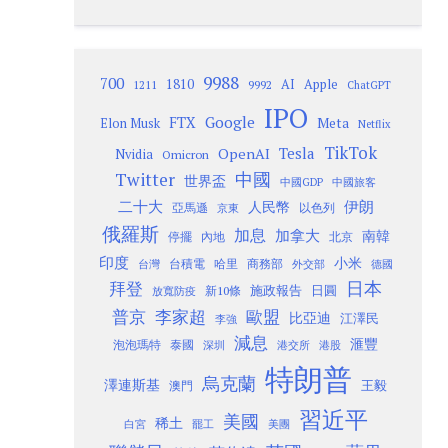
9988
700
1810
AI
Apple
1211
9992
ChatGPT
IPO
Google
FTX
Meta
Elon Musk
Netflix
TikTok
Tesla
OpenAI
Nvidia
Omicron
Twitter
中國
世界盃
中國GDP
中國旅客
二十大
伊朗
人民幣
以色列
亞馬遜
京東
俄羅斯
加息
加拿大
南韓
內地
停擺
北京
印度
小米
台灣
台積電
哈里
商務部
外交部
德國
日本
拜登
施政報告
日圓
新10條
放寬防疫
歐盟
普京
李家超
比亞迪
江澤民
李強
減息
滙豐
泡泡瑪特
泰國
深圳
港股
港交所
特朗普
烏克蘭
澤連斯基
澳門
王毅
習近平
美國
稀土
白宮
罷工
美團