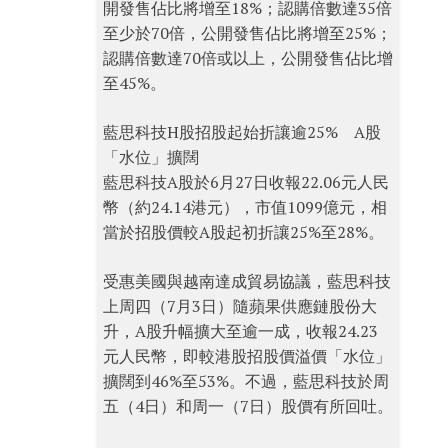
開發售佔比將增至18%；認購倍數達35倍
至少於70倍，公開發售佔比將增至25%；
認購倍數達70倍或以上，公開發售佔比增
至45%。
藍思科技H股招股起始折讓逾25% A股
「水位」擴闊
藍思科技A股於6月27日收報22.06元人民
幣（約24.14港元），市值1099億元，相
當於招股價較A股起初折讓25%至28%。
受惠美國與越南達成貿易協議，藍思科技
上周四（7月3日）隨蘋果供應鏈股份大
升，A股升幅擴大至逾一成，收報24.23
元人民幣，即較港股招股價溢價「水位」
擴闊到46%至53%。不過，藍思科技於周
五（4日）和周一（7日）股價有所回吐。