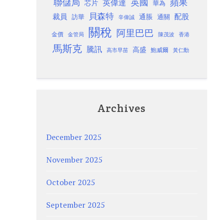
聯儲局
蘋果
英國
英偉達
芯片
華為
貝森特
裁員
配股
通脹
訪華
通關
辛偉誠
關稅
阿里巴巴
金價
金管局
香港
陳茂波
馬斯克
騰訊
高盛
高市早苗
鮑威爾
黃仁勳
Archives
December 2025
November 2025
October 2025
September 2025