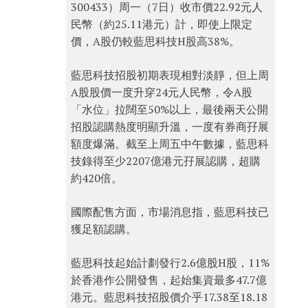
300433）周一（7日）收市價22.92元人
民幣（約25.11港元）計，即使上限定
價，A股仍較藍思科技H股高38%。
藍思科技招股初期表現相對淡靜，但上周
A股股價一度升穿24元人民幣，令A股
「水位」拉闊至50%以上，最後兩天公開
招股認購熱度明顯升溫，一度有券商孖展
額度爆滿。截至上周五中午數據，藍思科
技錄得至少2207億港元孖展認購，超購
約420倍。
國際配售方面，市場消息指，藍思科技已
獲足額認購。
藍思科技起始計劃發行2.6億股H股，11%
於香港作公開發售，起始集資最多47.7億
港元。藍思科技招股價介乎17.38至18.18