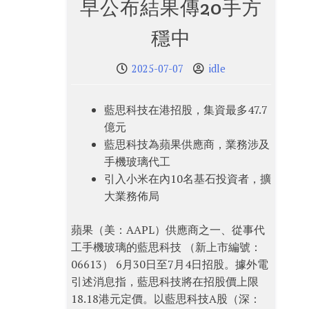
早公布結果傳20手方
穩中
2025-07-07
idle
藍思科技在港招股，集資最多47.7
億元
藍思科技為蘋果供應商，業務涉及
手機玻璃代工
引入小米在內10名基石投資者，擴
大業務佈局
蘋果（美：AAPL）供應商之一、從事代
工手機玻璃的藍思科技 （新上市編號：
06613） 6月30日至7月4日招股。據外電
引述消息指，藍思科技將在招股價上限
18.18港元定價。以藍思科技A股（深：