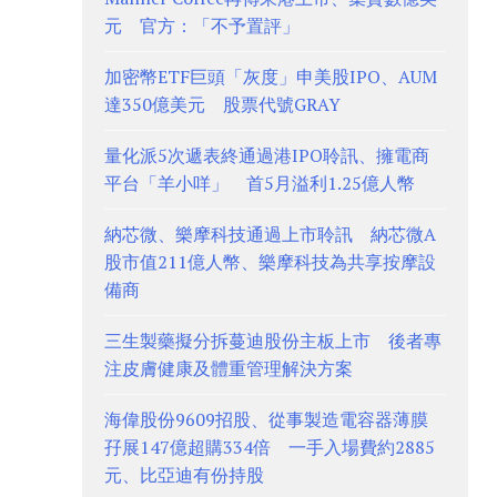
元 官方：「不予置評」
加密幣ETF巨頭「灰度」申美股IPO、AUM
達350億美元 股票代號GRAY
量化派5次遞表終通過港IPO聆訊、擁電商
平台「羊小咩」 首5月溢利1.25億人幣
納芯微、樂摩科技通過上市聆訊 納芯微A
股市值211億人幣、樂摩科技為共享按摩設
備商
三生製藥擬分拆蔓迪股份主板上市 後者專
注皮膚健康及體重管理解決方案
海偉股份9609招股、從事製造電容器薄膜
孖展147億超購334倍 一手入場費約2885
元、比亞迪有份持股