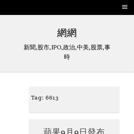
Skip
to
網網
content
新聞,股市,IPO,政治,中美,股票,事
時
Tag:
6613
蘋果9月9日發布