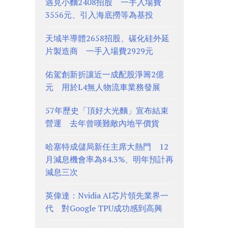
遇見小麵2408招股 一手入場費
3556元、引入海底撈等為基投
天域半導體2658招股、碳化硅外延
片製造商 一手入場費2929元
佑駕創新折讓近一成配股淨籌2億
元 用於L4無人物流車業務發展
57年歷史「頂好大光麵」宣布結束
營運 去年曾嘆難敵內地平價貨
哈塞特成儲局新任主席大熱門 12
月減息機會率為84.3%、明年預計再
減息三次
英偉達：Nvidia AI芯片領先業界一
代 對Google TPU成功感到高興