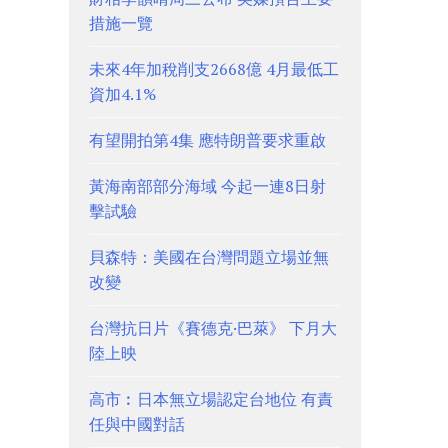
措施一覽
未來4年加稅削支2668億 4月最低工
資加4.1%
有望開拍第4集 應特朗普要求重啟
黃海南部部分海域 今起一連8日射
擊試驗
貝森特：美國在台灣問題立場並無
改變
台灣抗日片《賽德克·巴萊》 下月大
陸上映
高市︰日本無立場認定台地位 有責
任與中國對話