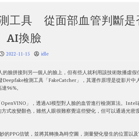
ake檢測工具 從面部血管判斷是
AI換臉
2022-11-15
idle
將一個人的臉拼接到另一個人的臉上，但有些人就利用該技術散播虛假
eepfake檢測工具「FakeCatcher」，其運作原理是從影片中
達96%。
具包「OpenVINO」，透過AI模型對人臉的血管進行檢測算法。Intel
的方式改變顏色，雖然人眼很難察覺這些變化，但可以通過光密
這些微妙的PPG信號，並將其轉換為時空圖，測量變化發生的位置以