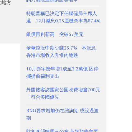
的地方
特朗普稱已決定下任聯儲局主席人
選 12月減息0.25厘機會率為87.4%
銀價再創新高 突破57美元
翠華控股中期少賺23.7% 不派息
香港市場收入升惟內地跌
10月赤字按年增1成至2.2萬億 因停
擺提前福利支出
外國旅客訪國家公園收費增逾700元
「符合美國優先」
BNO要求增加仍在諮詢期 或設過渡
期
財相李韻晴周三公布 英媒預告主要