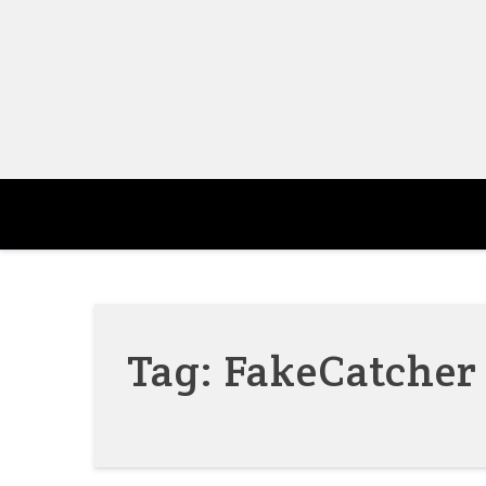
Skip
to
content
Tag:
FakeCatcher