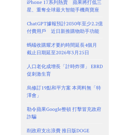
iPhone 17系列熱賣 蘋果將打低三
星、重奪全球最大智能手機商寶座
ChatGPT據報預計2030年至少2.2億
付費用戶 近日新推購物助手功能
螞蟻收購耀才要約時間延長4個月
截止日期延至2026年3月25日
人口老化成增長「計時炸彈」 EBRD
促刺激生育
烏修訂19點和平方案 本周料無「特
澤會」
勒令蘋果Google整頓 打擊冒充政府
詐騙
削政府支出浪費 推日版DOGE