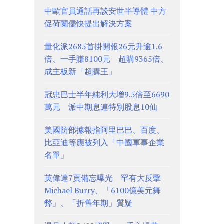
中歐官員通話再談安世半導體 中方
促荷蘭儘快提出解決方案
量化派2685首掛開報26元升逾1.6
倍、一手賺8100元 超購9365倍、
成主板新「超購王」
冠忠巴士半年純利大增9.5倍至6690
萬元 派中期息連特別股息10仙
美國防部據報指阿里巴巴、百度、
比亞迪等應被列入「中國軍事企業
名單」
英偉達7頁備忘曝光 罕有大反擊
Michael Burry、「6100億美元舞
弊」、「折舊年期」質疑