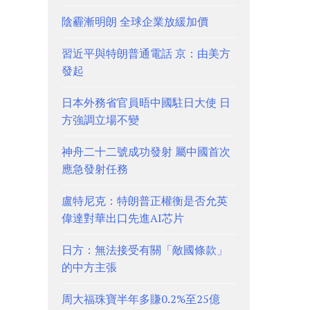
陰霾漸明朗 全球企業放緩加價
習近平與特朗普通電話 京：由美方
發起
日本外務省官員晤中國駐日大使 日
方強調立場不變
神舟二十二號成功發射 屬中國首次
應急發射任務
盧特尼克：特朗普正權衡是否允英
偉達對華出口先進AI芯片
日方：無法接受有關「敵國條款」
的中方主張
周大福珠寶半年多賺0.2%至25億