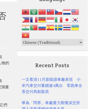
否
信
人物的
Recent Posts
一文看清11月新能源車廠表現 小
表
米汽車交付量續逾4萬台 零跑車全
度測量
系交付再創新高
華為「問界」車廠賽力斯獲深交所
及它們
調入港股通標的證券名單