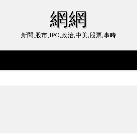
網網
新聞,股市,IPO,政治,中美,股票,事時