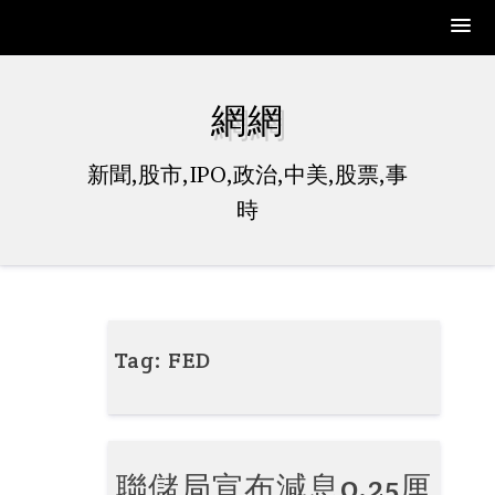
Skip
to
網網
content
新聞,股市,IPO,政治,中美,股票,事
時
Tag:
FED
聯儲局宣布減息0.25厘