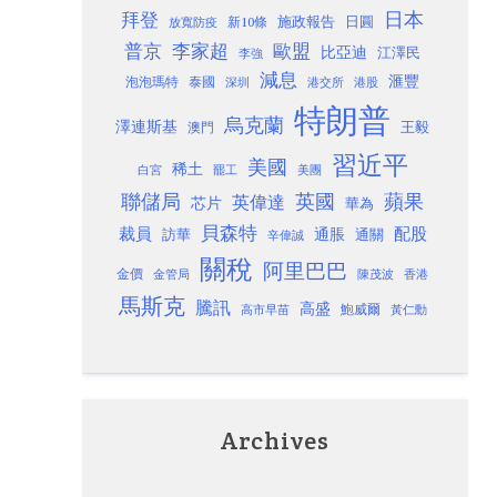
日本
拜登
施政報告
日圓
新10條
放寬防疫
歐盟
普京
李家超
比亞迪
江澤民
李強
減息
滙豐
泡泡瑪特
泰國
深圳
港股
港交所
特朗普
烏克蘭
澤連斯基
澳門
王毅
習近平
美國
稀土
白宮
罷工
美團
聯儲局
蘋果
英國
英偉達
芯片
華為
貝森特
裁員
配股
通脹
訪華
通關
辛偉誠
關稅
阿里巴巴
金價
金管局
香港
陳茂波
馬斯克
騰訊
高盛
高市早苗
鮑威爾
黃仁勳
Archives