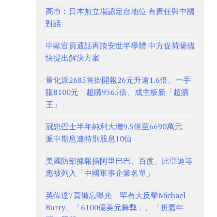
高市︰日本無立場認定台地位 有責任與中國
對話
中歐官員通話再談安世半導體 中方促荷蘭儘
快提出解決方案
量化派2685首掛開報26元升逾1.6倍、一手
賺8100元 超購9365倍、成主板新「超購
王」
冠忠巴士半年純利大增9.5倍至6690萬元
派中期息連特別股息10仙
美國防部據報指阿里巴巴、百度、比亞迪等
應被列入「中國軍事企業名單」
英偉達7頁備忘曝光 罕有大反擊Michael
Burry、「6100億美元舞弊」、「折舊年