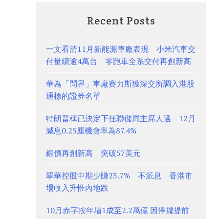
Recent Posts
一文看清11月新能源車廠表現 小米汽車交
付量續逾4萬台 零跑車全系交付再創新高
華為「問界」車廠賽力斯獲深交所調入港股
通標的證券名單
特朗普稱已決定下任聯儲局主席人選 12月
減息0.25厘機會率為87.4%
銀價再創新高 突破57美元
翠華控股中期少賺23.7% 不派息 香港市
場收入升惟內地跌
10月赤字按年增1成至2.2萬億 因停擺提前