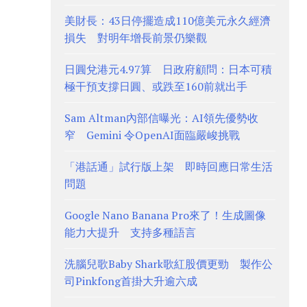
美財長：43日停擺造成110億美元永久經濟
損失 對明年增長前景仍樂觀
日圓兌港元4.97算 日政府顧問：日本可積
極干預支撐日圓、或跌至160前就出手
Sam Altman內部信曝光：AI領先優勢收
窄 Gemini 令OpenAI面臨嚴峻挑戰
「港話通」試行版上架 即時回應日常生活
問題
Google Nano Banana Pro來了！生成圖像
能力大提升 支持多種語言
洗腦兒歌Baby Shark歌紅股價更勁 製作公
司Pinkfong首掛大升逾六成