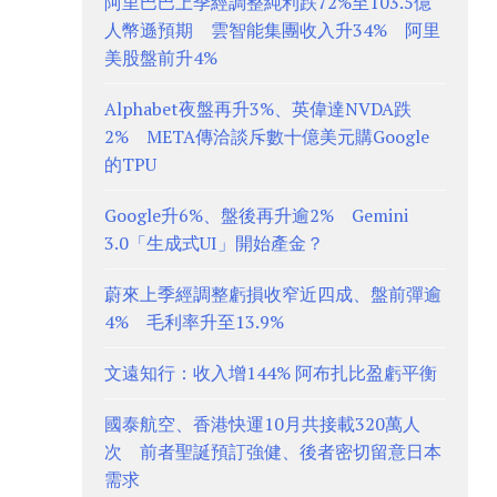
阿里巴巴上季經調整純利跌72%至103.5億
人幣遜預期 雲智能集團收入升34% 阿里
美股盤前升4%
Alphabet夜盤再升3%、英偉達NVDA跌
2% META傳洽談斥數十億美元購Google
的TPU
Google升6%、盤後再升逾2% Gemini
3.0「生成式UI」開始產金？
蔚來上季經調整虧損收窄近四成、盤前彈逾
4% 毛利率升至13.9%
文遠知行：收入增144% 阿布扎比盈虧平衡
國泰航空、香港快運10月共接載320萬人
次 前者聖誕預訂強健、後者密切留意日本
需求