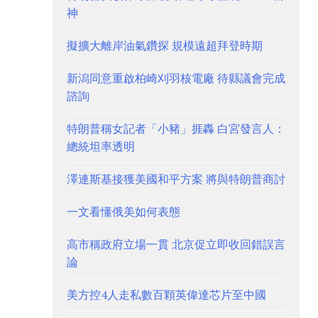
神
擬擴大離岸油氣鑽探 規模遠超拜登時期
新潟同意重啟柏崎刈羽核電廠 待縣議會完成
諮詢
特朗普稱女記者「小豬」捱轟 白宮發言人：
總統坦率透明
澤連斯基接獲美國和平方案 將與特朗普商討
一文看懂俄美如何表態
高市稱政府立場一貫 北京促立即收回錯誤言
論
美方控4人走私數百顆英偉達芯片至中國