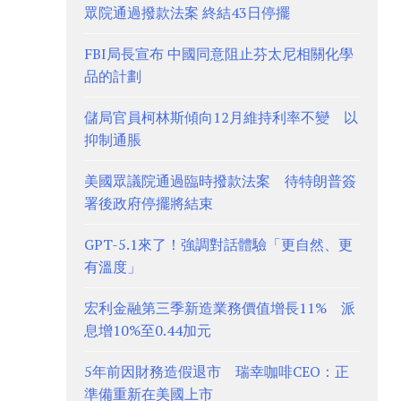
眾院通過撥款法案 終結43日停擺
FBI局長宣布 中國同意阻止芬太尼相關化學
品的計劃
儲局官員柯林斯傾向12月維持利率不變 以
抑制通脹
美國眾議院通過臨時撥款法案 待特朗普簽
署後政府停擺將結束
GPT-5.1來了！強調對話體驗「更自然、更
有溫度」
宏利金融第三季新造業務價值增長11% 派
息增10%至0.44加元
5年前因財務造假退市 瑞幸咖啡CEO：正
準備重新在美國上市