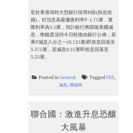
至於香港現時大型銀行採用H按(拆息按
揭)，封頂息為最優惠利率P-1.75厘，實
際利率為3.5厘，預計銀行將跟隨美國減
息，惟幅度須待今日較後由銀行公佈，若
果P減息八分之一(0.125厘)即按息回落至
3.375厘，若減息0.25厘即按息回落至
3.25厘。
Posted in
Tagged
,
General
FED
,
減息
聯儲局
聯合國：激進升息恐釀
大風暴