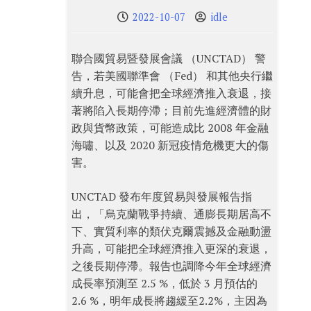
2022-10-07
idle
聯合國貿易暨發展會議 （UNCTAD） 警
告，若美國聯準會 （Fed） 和其他央行繼
續升息，可能會把全球經濟推入衰退，接
著將陷入長期停滯；目前先進經濟體的財
政與貨幣政策，可能造成比 2008 年金融
海嘯、以及 2020 新冠疫情危機更大的傷
害。
UNCTAD 發布年度貿易與發展報告指
出，「烏克蘭戰爭持續、通膨長期居高不
下、實質利率的類伏克爾震撼及金融動盪
升高，可能把全球經濟推入更深的衰退，
之後長期停滯。報告也調降今年全球經濟
成長率預測至 2.5 %，低於 3 月預估的
2.6 %，明年成長將趨緩至2.2%，主因為