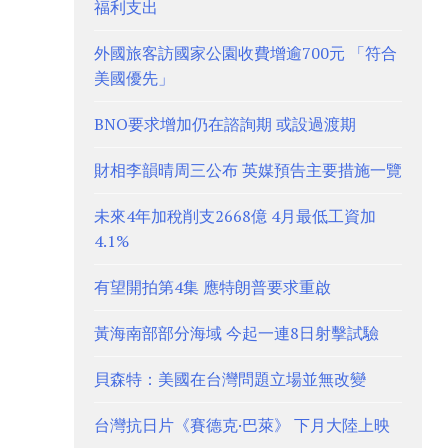
福利支出
外國旅客訪國家公園收費增逾700元 「符合
美國優先」
BNO要求增加仍在諮詢期 或設過渡期
財相李韻晴周三公布 英媒預告主要措施一覽
未來4年加稅削支2668億 4月最低工資加
4.1%
有望開拍第4集 應特朗普要求重啟
黃海南部部分海域 今起一連8日射擊試驗
貝森特：美國在台灣問題立場並無改變
台灣抗日片《賽德克·巴萊》 下月大陸上映