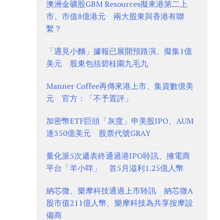
澳洲金礦股GBM Resources擬來港第二上
市、市值8億港元 兩大股東與香港有聯
繫？
「遇見小麵」據報已展開預路演、擬集1億
美元 股東包括碧桂園九毛九
Manner Coffee再傳來港上市、集資數億美
元 官方：「不予置評」
加密幣ETF巨頭「灰度」申美股IPO、AUM
達350億美元 股票代號GRAY
量化派5次遞表終通過港IPO聆訊、擁電商
平台「羊小咩」 首5月溢利1.25億人幣
納芯微、樂摩科技通過上市聆訊 納芯微A
股市值211億人幣、樂摩科技為共享按摩設
備商