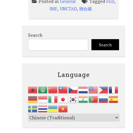
Posted in
Tagged
,
General
FED
,
,
IMF
UNCTAD
聯合國
Search
Search
Language