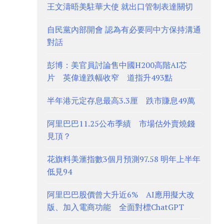
王文濤晤美駐華大使 就出口管制表達關切
自民黨內部開會 認為有必要同中方保持溝通
對話
彭博：美官員討論售中國H200高階AI芯
片 英偉達跌幅收窄 道指升493點
半年港元定存息最高3.3厘 跌市賺息49萬
阿里巴巴11.25公布季績 市場估外賣燒錢
見頂？
花旗料美滙指數3個月預測97.58 明年上半年
低見94
阿里巴巴股價曾大升近6% AI應用擬大改
版、加入電商功能 全面對標ChatGPT