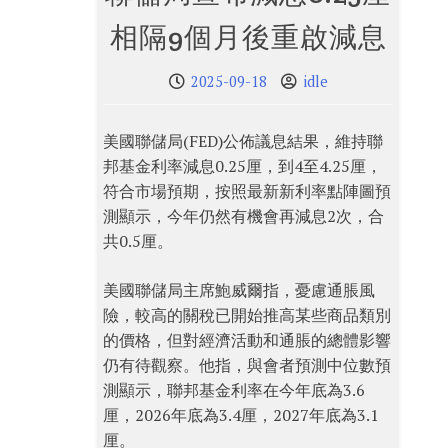
相隔9個月後重啟減息
2025-09-18
idle
美國聯儲局(FED)公佈議息結果，維持聯
邦基金利率減息0.25厘，到4至4.25厘，
符合市場預期，按照最新新利率點陣圖預
測顯示，今年仍然有機會再減息2次，合
共0.5厘。
美國聯儲局主席鮑威爾指，憂慮通脹風
險，較高的關稅已開始推高某些商品類別
的價格，但對經濟活動和通脹的總體影響
仍有待觀察。他指，與會者預測中位數預
測顯示，聯邦基金利率在今年底為3.6
厘，2026年底為3.4厘，2027年底為3.1
厘。