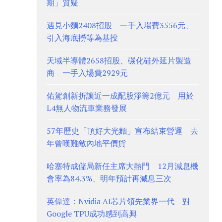
期」質疑
遇見小麵2408招股 一手入場費3556元、
引入海底撈等為基投
天域半導體2658招股、碳化硅外延片製造
商 一手入場費2929元
佑駕創新折讓近一成配股淨籌2億元 用於
L4無人物流車業務發展
57年歷史「頂好大光麵」宣布結束營運 去
年曾嘆難敵內地平價貨
哈塞特成儲局新任主席大熱門 12月減息機
會率為84.3%、明年預計再減息三次
英偉達：Nvidia AI芯片領先業界一代 對
Google TPU成功感到高興