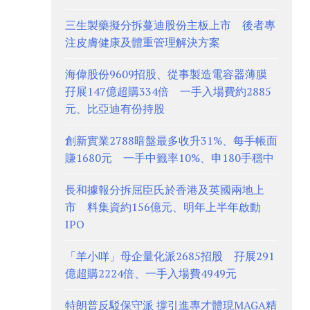
三生製藥擬分拆蔓迪股份主板上市 後者專
注皮膚健康及體重管理解決方案
海偉股份9609招股、從事製造電容器薄膜
孖展147億超購334倍 一手入場費約2885
元、比亞迪有份持股
創新實業2788暗盤最多收升31%、每手帳面
賺1680元 一手中籤率10%、申180手穩中
長和據報分拆屈臣氏於香港及英國兩地上
市 料集資約156億元、明年上半年啟動
IPO
「羊小咩」母企量化派2685招股 孖展291
億超購2224倍、一手入場費4949元
特朗普反駁保守派 撐引進專才體現MAGA精