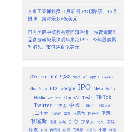
京東工業據報擬11月展開IPO預路演、12月
掛牌 集資最多6億美元
再有美股中概股有意回流香港 特賣電商唯
品會據報擬最快明年來港IPO 今年股價累
升47%、市值逼百億美元
9988
700
1810
AI
Apple
1211
9992
ChatGPT
IPO
Google
FTX
Meta
Elon Musk
Netflix
TikTok
Tesla
OpenAI
Nvidia
Omicron
Twitter
中國
世界盃
中國GDP
中國旅客
二十大
伊朗
人民幣
以色列
亞馬遜
京東
俄羅斯
加息
加拿大
南韓
內地
停擺
北京
印度
小米
台灣
台積電
哈里
商務部
外交部
德國