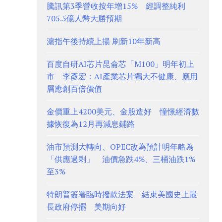
騰訊第3季營收按年增15% 經調整純利
705.5億人幣大勝預期
滬指午後持續上揚 刷新10年新高
百度自研AI芯片昆侖芯「M100」明年初上
市 李彥宏：AI產業芯片獨大不健康、應用
層應創百倍價值
金價重上4200美元、金股造好 憧憬經濟數
據恢復為12月再減息鋪路
油市預測大轉向、OPEC改為預計明年略為
「供應過剩」 油價急跌4%、三桶油跌1%
至3%
特朗普簽署臨時撥款法案 結束美國史上最
長政府停擺 美期向好