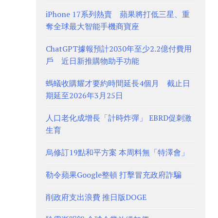
iPhone 17系列熱賣 蘋果將打低三星、重
奪全球最大智能手機商寶座
ChatGPT據報預計2030年至少2.2億付費用
戶 近日新推購物助手功能
螞蟻收購耀才要約時間延長4個月 截止日
期延至2026年3月25日
人口老化成增長「計時炸彈」 EBRD促刺激
生育
烏修訂19點和平方案 本周料無「特澤會」
勒令蘋果Google整頓 打擊冒充政府詐騙
削政府支出浪費 推日版DOGE