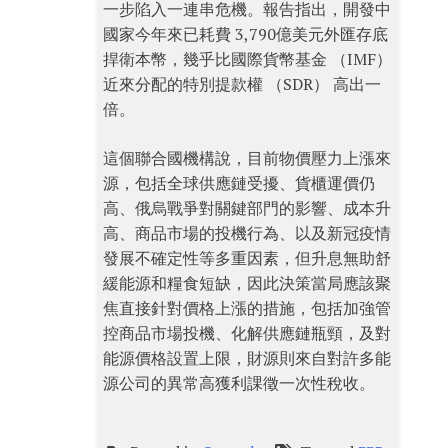
一步陷入一連串危機。報告指出，開發中
國家今年來已耗費 3,790億美元外匯存底
捍衛本幣，幾乎比國際貨幣基金 （IMF）
近來分配的特別提款權 （SDR） 高出一
倍。
這個聯合國機構說，目前物價壓力上漲來
源，包括全球供應鏈受擾、貨櫃運價仍
高、俄烏戰爭對關鍵部門的影響、成本升
高、商品市場的投機行為、以及新冠疫情
發展不確定性等多重因素，但升息無助舒
緩能源和糧食短缺，因此決策當局應該聚
焦直接針對價格上漲的措施，包括加強管
控商品市場投機、化解供應鏈瓶頸，及對
能源價格設置上限，財源則來自對許多能
源公司的異常高獲利課徵一次性稅收。