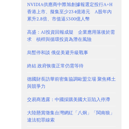
NVIDIA供應商中際旭創據報選定投行A+H
香港上市、擬集至少234億港元 A股年內
累升2.8倍、市值逼5300億人幣
高盛：AI投資回報成疑 企業應用落後於需
求 槓桿與循環投資為潛在風險
烏暫停和談 俄促美避升級戰事
終結 政府恢復正常仍需等待
德國財長訪華前密集協調歐盟立場 聚焦稀土
與競爭力
交易商透露：中國採購美國大豆陷入停滯
大陸懸賞徵集台灣網紅「八炯」「閩南狼」
違法犯罪線索