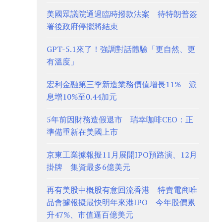
美國眾議院通過臨時撥款法案 待特朗普簽
署後政府停擺將結束
GPT-5.1來了！強調對話體驗「更自然、更
有溫度」
宏利金融第三季新造業務價值增長11% 派
息增10%至0.44加元
5年前因財務造假退市 瑞幸咖啡CEO：正
準備重新在美國上市
京東工業據報擬11月展開IPO預路演、12月
掛牌 集資最多6億美元
再有美股中概股有意回流香港 特賣電商唯
品會據報擬最快明年來港IPO 今年股價累
升47%、市值逼百億美元