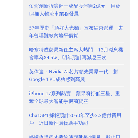
佑駕創新折讓近一成配股淨籌2億元 用於
L4無人物流車業務發展
57年歷史「頂好大光麵」宣布結束營運 去
年曾嘆難敵內地平價貨
哈塞特成儲局新任主席大熱門 12月減息機
會率為84.3%、明年預計再減息三次
英偉達：Nvidia AI芯片領先業界一代 對
Google TPU成功感到高興
iPhone 17系列熱賣 蘋果將打低三星、重
奪全球最大智能手機商寶座
ChatGPT據報預計2030年至少2.2億付費用
戶 近日新推購物助手功能
螞蟻收購耀才要約時間延長4個月 截止日