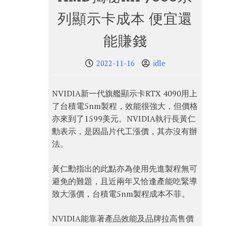
列顯示卡成本 便宜還
能賺錢
2022-11-16
idle
NVIDIA新一代旗艦顯示卡RTX 4090用上
了台積電5nm製程，效能很強大，但價格
亦來到了1599美元。NVIDIA執行長黃仁
勳表示，是因晶片代工漲價，其亦沒有辦
法。
黃仁勳指出的此點亦為使用先進製程無可
避免的難題，且近兩年又恰逢產能吃緊導
致大漲價，台積電5nm製程成本不菲。
NVIDIA能靠著產品效能及品牌拉高售價