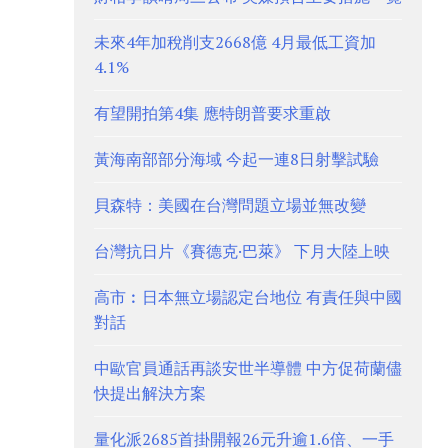
未來4年加稅削支2668億 4月最低工資加
4.1%
有望開拍第4集 應特朗普要求重啟
黃海南部部分海域 今起一連8日射擊試驗
貝森特：美國在台灣問題立場並無改變
台灣抗日片《賽德克·巴萊》 下月大陸上映
高市︰日本無立場認定台地位 有責任與中國
對話
中歐官員通話再談安世半導體 中方促荷蘭儘
快提出解決方案
量化派2685首掛開報26元升逾1.6倍、一手