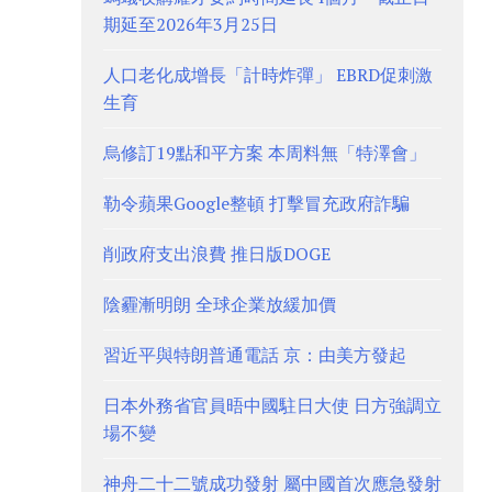
期延至2026年3月25日
人口老化成增長「計時炸彈」 EBRD促刺激
生育
烏修訂19點和平方案 本周料無「特澤會」
勒令蘋果Google整頓 打擊冒充政府詐騙
削政府支出浪費 推日版DOGE
陰霾漸明朗 全球企業放緩加價
習近平與特朗普通電話 京：由美方發起
日本外務省官員晤中國駐日大使 日方強調立
場不變
神舟二十二號成功發射 屬中國首次應急發射