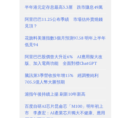
半年港元定存息最高3.3厘 跌市賺息49萬
阿里巴巴11.25公布季績 市場估外賣燒錢
見頂？
花旗料美滙指數3個月預測97.58 明年上半年
低見94
阿里巴巴股價曾大升近6% AI應用擬大改
版、加入電商功能 全面對標ChatGPT
騰訊第3季營收按年增15% 經調整純利
705.5億人幣大勝預期
滬指午後持續上揚 刷新10年新高
百度自研AI芯片昆侖芯「M100」明年初上
市 李彥宏：AI產業芯片獨大不健康、應用