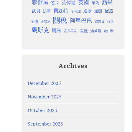
聯儲局
蘋果
英國
英偉達
芯片
華為
貝森特
裁員
配股
通脹
訪華
通關
辛偉誠
關稅
阿里巴巴
金價
金管局
香港
陳茂波
馬斯克
騰訊
高盛
高市早苗
鮑威爾
黃仁勳
Archives
December 2025
November 2025
October 2025
September 2025