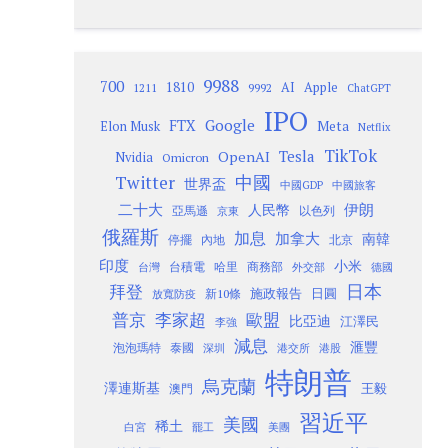
9988
700
1810
AI
Apple
1211
9992
ChatGPT
IPO
Google
FTX
Meta
Elon Musk
Netflix
TikTok
Tesla
OpenAI
Nvidia
Omicron
Twitter
中國
世界盃
中國GDP
中國旅客
二十大
伊朗
人民幣
以色列
亞馬遜
京東
俄羅斯
加息
加拿大
南韓
內地
停擺
北京
印度
小米
台灣
台積電
哈里
商務部
外交部
德國
日本
拜登
施政報告
日圓
新10條
放寬防疫
歐盟
普京
李家超
比亞迪
江澤民
李強
減息
滙豐
泡泡瑪特
泰國
深圳
港股
港交所
特朗普
烏克蘭
澤連斯基
澳門
王毅
習近平
美國
稀土
白宮
罷工
美團