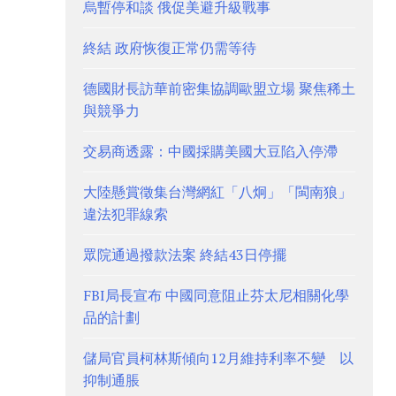
烏暫停和談 俄促美避升級戰事
終結 政府恢復正常仍需等待
德國財長訪華前密集協調歐盟立場 聚焦稀土
與競爭力
交易商透露：中國採購美國大豆陷入停滯
大陸懸賞徵集台灣網紅「八炯」「閩南狼」
違法犯罪線索
眾院通過撥款法案 終結43日停擺
FBI局長宣布 中國同意阻止芬太尼相關化學
品的計劃
儲局官員柯林斯傾向12月維持利率不變 以
抑制通脹