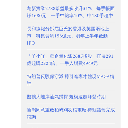
創新實業2788暗盤最多收升31%、每手帳面
賺1680元 一手中籤率10%、申180手穩中
長和據報分拆屈臣氏於香港及英國兩地上
市 料集資約156億元、明年上半年啟動
IPO
「羊小咩」母企量化派2685招股 孖展291
億超購2224倍、一手入場費4949元
特朗普反駁保守派 撐引進專才體現MAGA精
神
擬擴大離岸油氣鑽探 規模遠超拜登時期
新潟同意重啟柏崎刈羽核電廠 待縣議會完成
諮詢