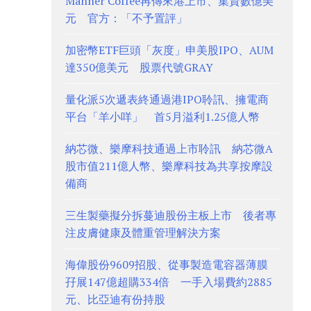
Manner Coffee再傳來港上市、集資數億美
元 官方：「不予置評」
加密幣ETF巨頭「灰度」申美股IPO、AUM
達350億美元 股票代號GRAY
量化派5次遞表終通過港IPO聆訊、擁電商
平台「羊小咩」 首5月溢利1.25億人幣
納芯微、樂摩科技通過上市聆訊 納芯微A
股市值211億人幣、樂摩科技為共享按摩設
備商
三生製藥擬分拆蔓迪股份主板上市 後者專
注皮膚健康及體重管理解決方案
海偉股份9609招股、從事製造電容器薄膜
孖展147億超購334倍 一手入場費約2885
元、比亞迪有份持股