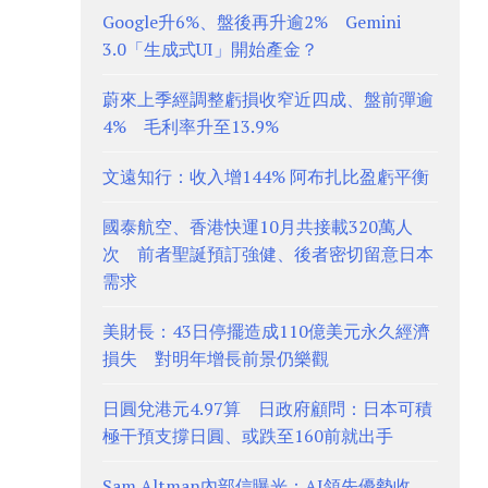
Google升6%、盤後再升逾2% Gemini
3.0「生成式UI」開始產金？
蔚來上季經調整虧損收窄近四成、盤前彈逾
4% 毛利率升至13.9%
文遠知行：收入增144% 阿布扎比盈虧平衡
國泰航空、香港快運10月共接載320萬人
次 前者聖誕預訂強健、後者密切留意日本
需求
美財長：43日停擺造成110億美元永久經濟
損失 對明年增長前景仍樂觀
日圓兌港元4.97算 日政府顧問：日本可積
極干預支撐日圓、或跌至160前就出手
Sam Altman內部信曝光：AI領先優勢收