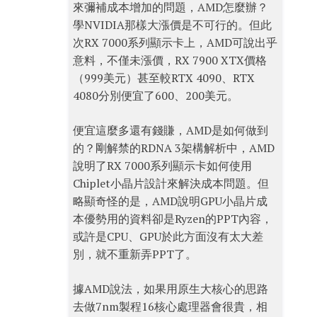
來彌補成本增加的問題，AMD怎麼辦？
學NVIDIA那樣大漲價是不可行的。但此
次RX 7000系列顯示卡上，AMD可說出乎
意料，不僅未漲價，RX 7900 XTX價格
（999美元）甚至較RTX 4090、RTX
4080分別便宜了600、200美元。
便宜這麼多還有錢賺，AMD是如何做到
的？剛解禁的RDNA 3架構解析中，AMD
說明了RX 7000系列顯示卡如何使用
Chiplet小晶片設計來解決成本問題。但
略顯奇怪的是，AMD說明GPU小晶片成
本優勢用的資料卻是Ryzen的PPT內容，
或許是CPU、GPU於此方面沒有太大差
別，就不重新弄PPT了。
據AMD說法，如果用原生大核心的思路
去做7nm製程16核心處理器會很貴，相