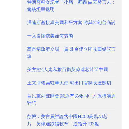
特朗普稱女記者「小豬」捱轟 白宮發言人：
總統坦率透明
澤連斯基接獲美國和平方案 將與特朗普商討
一文看懂俄美如何表態
高市稱政府立場一貫 北京促立即收回錯誤言
論
美方控4人走私數百顆英偉達芯片至中國
王文濤晤美駐華大使 就出口管制表達關切
自民黨內部開會 認為有必要同中方保持溝通
對話
彭博：美官員討論售中國H200高階AI芯
片 英偉達跌幅收窄 道指升493點