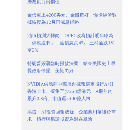
層應創百倍價值
金價重上4200美元、金股造好 憧憬經濟數
據恢復為12月再減息鋪路
油市預測大轉向、OPEC改為預計明年略為
「供應過剩」 油價急跌4%、三桶油跌1%
至3%
特朗普簽署臨時撥款法案 結束美國史上最
長政府停擺 美期向好
NVIDIA供應商中際旭創據報選定投行A+H
香港上市、擬集至少234億港元 A股年內
累升2.8倍、市值逼5300億人幣
高盛：AI投資回報成疑 企業應用落後於需
求 槓桿與循環投資為潛在風險