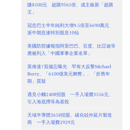
賺8100元 超購9365倍、成主板新「超購
王」
冠忠巴士半年純利大增9.5倍至6690萬元
派中期息連特別股息10仙
美國防部據報指阿里巴巴、百度、比亞迪等
應被列入「中國軍事企業名單」
英偉達7頁備忘曝光 罕有大反擊Michael
Burry、「6100億美元舞弊」、「折舊年
期」質疑
遇見小麵2408招股 一手入場費3556元、
引入海底撈等為基投
天域半導體2658招股、碳化硅外延片製造
商 一手入場費2929元