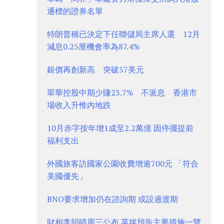
通標的證券名單
特朗普稱已決定下任聯儲局主席人選 12月
減息0.25厘機會率為87.4%
銀價再創新高 突破57美元
翠華控股中期少賺23.7% 不派息 香港市
場收入升惟內地跌
10月赤字按年增1成至2.2萬億 因停擺提前
福利支出
外國旅客訪國家公園收費增逾700元 「符合
美國優先」
BNO要求增加仍在諮詢期 或設過渡期
財相李韻晴周三公布 英媒預告主要措施一覽