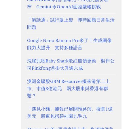
窄 Gemini 令OpenAI面臨嚴峻挑戰
「港話通」試行版上架 即時回應日常生活
問題
Google Nano Banana Pro來了！生成圖像
能力大提升 支持多種語言
洗腦兒歌Baby Shark歌紅股價更勁 製作公
司Pinkfong首掛大升逾六成
澳洲金礦股GBM Resources擬來港第二上
市、市值8億港元 兩大股東與香港有聯
繫？
「遇見小麵」據報已展開預路演、擬集1億
美元 股東包括碧桂園九毛九