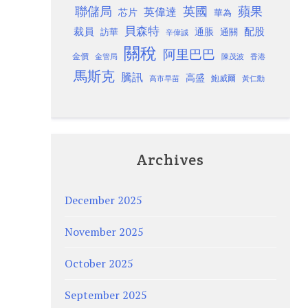
聯儲局
蘋果
英國
英偉達
芯片
華為
貝森特
裁員
配股
通脹
訪華
通關
辛偉誠
關稅
阿里巴巴
金價
金管局
香港
陳茂波
馬斯克
騰訊
高盛
高市早苗
鮑威爾
黃仁勳
Archives
December 2025
November 2025
October 2025
September 2025