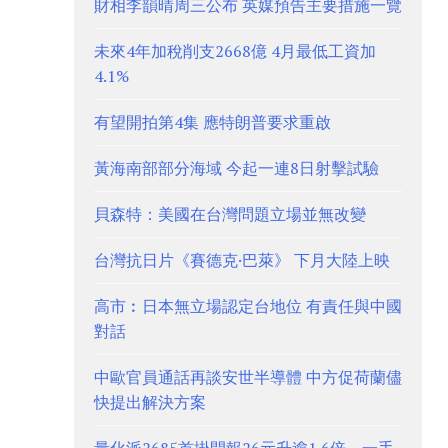
財相李韻晴周三公布 英媒預告主要措施一覽
未來4年加稅削支2668億 4月最低工資加
4.1%
有望開拍第4集 應特朗普要求重啟
黃海南部部分海域 今起一連8日射擊試驗
貝森特：美國在台灣問題立場並無改變
台灣抗日片《賽德克·巴萊》 下月大陸上映
高市︰日本無立場認定台地位 有責任與中國
對話
中歐官員通話再談安世半導體 中方促荷蘭儘
快提出解決方案