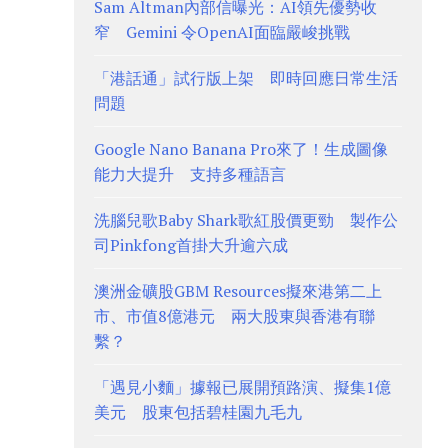
Sam Altman內部信曝光：AI領先優勢收
窄 Gemini 令OpenAI面臨嚴峻挑戰
「港話通」試行版上架 即時回應日常生活
問題
Google Nano Banana Pro來了！生成圖像
能力大提升 支持多種語言
洗腦兒歌Baby Shark歌紅股價更勁 製作公
司Pinkfong首掛大升逾六成
澳洲金礦股GBM Resources擬來港第二上
市、市值8億港元 兩大股東與香港有聯
繫？
「遇見小麵」據報已展開預路演、擬集1億
美元 股東包括碧桂園九毛九