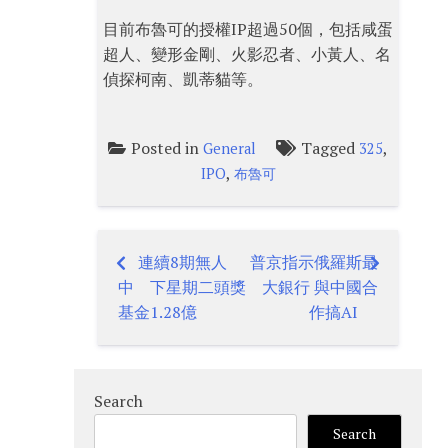
目前布魯可的授權IP超過50個，包括咸蛋
超人、變形金剛、火影忍者、小黃人、名
偵探柯南、凱蒂貓等。
Posted in
Tagged
,
General
325
,
IPO
布魯可
連續8期無人
普京指示俄羅斯最
Post
中 下星期二頭獎
大銀行 與中國合
navigation
基金1.28億
作搞AI
Search
Search