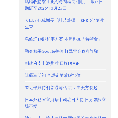
螞蟻收購耀才要約時間延長4個月 截止日
期延至2026年3月25日
人口老化成增長「計時炸彈」 EBRD促刺激
生育
烏修訂19點和平方案 本周料無「特澤會」
勒令蘋果Google整頓 打擊冒充政府詐騙
削政府支出浪費 推日版DOGE
陰霾漸明朗 全球企業放緩加價
習近平與特朗普通電話 京：由美方發起
日本外務省官員晤中國駐日大使 日方強調立
場不變