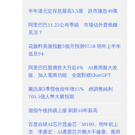
半年港元定存息最高3.3厘 跌市賺息49萬
阿里巴巴11.25公布季績 市場估外賣燒錢
見頂？
花旗料美滙指數3個月預測97.58 明年上半年
低見94
阿里巴巴股價曾大升近6% AI應用擬大改
版、加入電商功能 全面對標ChatGPT
騰訊第3季營收按年增15% 經調整純利
705.5億人幣大勝預期
滬指午後持續上揚 刷新10年新高
百度自研AI芯片昆侖芯「M100」明年初上
市 李彥宏：AI產業芯片獨大不健康、應用