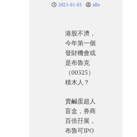
2025-01-03
idle
港股不濟，
今年第一個
發財機會或
是布魯克
（00325）
積木人？
賣鹹蛋超人
盲盒，券商
百倍孖展，
布魯可IPO