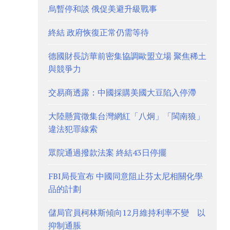
烏暫停和談 俄促美避升級戰事
終結 政府恢復正常仍需等待
德國財長訪華前密集協調歐盟立場 聚焦稀土
與競爭力
交易商透露：中國採購美國大豆陷入停滯
大陸懸賞徵集台灣網紅「八炯」「閩南狼」
違法犯罪線索
眾院通過撥款法案 終結43日停擺
FBI局長宣布 中國同意阻止芬太尼相關化學
品的計劃
儲局官員柯林斯傾向12月維持利率不變 以
抑制通脹