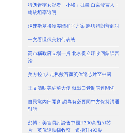
特朗普稱女記者「小豬」捱轟 白宮發言人：
總統坦率透明
澤連斯基接獲美國和平方案 將與特朗普商討
一文看懂俄美如何表態
高市稱政府立場一貫 北京促立即收回錯誤言
論
美方控4人走私數百顆英偉達芯片至中國
王文濤晤美駐華大使 就出口管制表達關切
自民黨內部開會 認為有必要同中方保持溝通
對話
彭博：美官員討論售中國H200高階AI芯
片 英偉達跌幅收窄 道指升493點