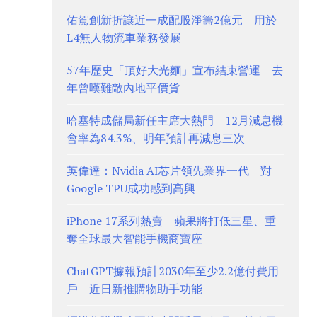
佑駕創新折讓近一成配股淨籌2億元 用於
L4無人物流車業務發展
57年歷史「頂好大光麵」宣布結束營運 去
年曾嘆難敵內地平價貨
哈塞特成儲局新任主席大熱門 12月減息機
會率為84.3%、明年預計再減息三次
英偉達：Nvidia AI芯片領先業界一代 對
Google TPU成功感到高興
iPhone 17系列熱賣 蘋果將打低三星、重
奪全球最大智能手機商寶座
ChatGPT據報預計2030年至少2.2億付費用
戶 近日新推購物助手功能