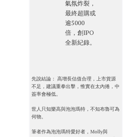
氣氛炸裂，
最終超購或
逾5000
倍，創IPO
全新紀錄。
先說結論： 高增長估值合理，上市貨源
不足，建議重拳出擊，惟實在太內捲，中
簽率會極低。
世人只知樂高與泡泡瑪特，不知布魯可為
何物。
筆者作為泡泡瑪特愛好者，Molly與