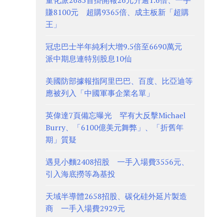
量化派2685首掛開報26元升逾1.6倍、一手
賺8100元 超購9365倍、成主板新「超購
王」
冠忠巴士半年純利大增9.5倍至6690萬元
派中期息連特別股息10仙
美國防部據報指阿里巴巴、百度、比亞迪等
應被列入「中國軍事企業名單」
英偉達7頁備忘曝光 罕有大反擊Michael
Burry、「6100億美元舞弊」、「折舊年
期」質疑
遇見小麵2408招股 一手入場費3556元、
引入海底撈等為基投
天域半導體2658招股、碳化硅外延片製造
商 一手入場費2929元