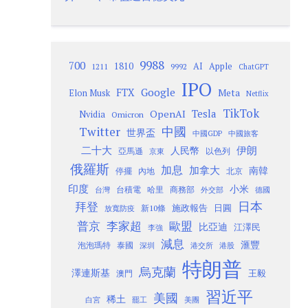
9988
700
1810
AI
Apple
1211
9992
ChatGPT
IPO
Google
FTX
Meta
Elon Musk
Netflix
TikTok
Tesla
OpenAI
Nvidia
Omicron
Twitter
中國
世界盃
中國GDP
中國旅客
二十大
伊朗
人民幣
以色列
亞馬遜
京東
俄羅斯
加息
加拿大
南韓
內地
停擺
北京
印度
小米
台灣
台積電
哈里
商務部
外交部
德國
日本
拜登
施政報告
日圓
新10條
放寬防疫
歐盟
普京
李家超
比亞迪
江澤民
李強
減息
滙豐
泡泡瑪特
泰國
深圳
港股
港交所
特朗普
烏克蘭
澤連斯基
澳門
王毅
習近平
美國
稀土
白宮
罷工
美團