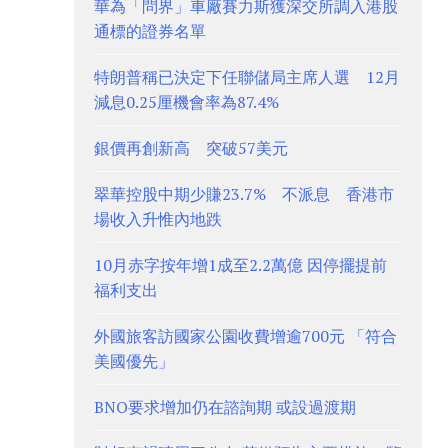
華為「問界」車廠賽力斯獲深交所調入港股
通標的證券名單
特朗普稱已決定下任聯儲局主席人選 12月
減息0.25厘機會率為87.4%
銀價再創新高 突破57美元
翠華控股中期少賺23.7% 不派息 香港市
場收入升惟內地跌
10月赤字按年增1成至2.2萬億 因停擺提前
福利支出
外國旅客訪國家公園收費增逾700元 「符合
美國優先」
BNO要求增加仍在諮詢期 或設過渡期