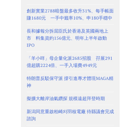
創新實業2788暗盤最多收升31%、每手帳面
賺1680元 一手中籤率10%、申180手穩中
長和據報分拆屈臣氏於香港及英國兩地上
市 料集資約156億元、明年上半年啟動
IPO
「羊小咩」母企量化派2685招股 孖展291
億超購2224倍、一手入場費4949元
特朗普反駁保守派 撐引進專才體現MAGA精
神
擬擴大離岸油氣鑽探 規模遠超拜登時期
新潟同意重啟柏崎刈羽核電廠 待縣議會完成
諮詢