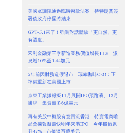
美國眾議院通過臨時撥款法案 待特朗普簽
署後政府停擺將結束
GPT-5.1來了！強調對話體驗「更自然、更
有溫度」
宏利金融第三季新造業務價值增長11% 派
息增10%至0.44加元
5年前因財務造假退市 瑞幸咖啡CEO：正
準備重新在美國上市
京東工業據報擬11月展開IPO預路演、12月
掛牌 集資最多6億美元
再有美股中概股有意回流香港 特賣電商唯
品會據報擬最快明年來港IPO 今年股價累
升47%、市值逼百億美元