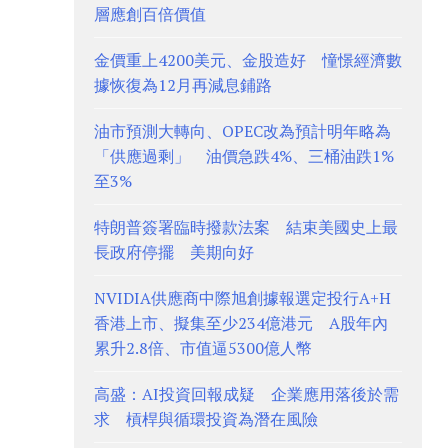
層應創百倍價值
金價重上4200美元、金股造好 憧憬經濟數
據恢復為12月再減息鋪路
油市預測大轉向、OPEC改為預計明年略為
「供應過剩」 油價急跌4%、三桶油跌1%
至3%
特朗普簽署臨時撥款法案 結束美國史上最
長政府停擺 美期向好
NVIDIA供應商中際旭創據報選定投行A+H
香港上市、擬集至少234億港元 A股年內
累升2.8倍、市值逼5300億人幣
高盛：AI投資回報成疑 企業應用落後於需
求 槓桿與循環投資為潛在風險