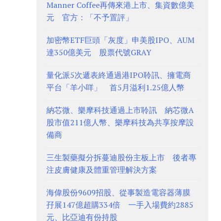
Manner Coffee再傳來港上市、集資數億美
元 官方：「不予置評」
加密幣ETF巨頭「灰度」申美股IPO、AUM
達350億美元 股票代號GRAY
量化派5次遞表終通過港IPO聆訊、擁電商
平台「羊小咩」 首5月溢利1.25億人幣
納芯微、樂摩科技通過上市聆訊 納芯微A
股市值211億人幣、樂摩科技為共享按摩設
備商
三生製藥擬分拆蔓迪股份主板上市 後者專
注皮膚健康及體重管理解決方案
海偉股份9609招股、從事製造電容器薄膜
孖展147億超購334倍 一手入場費約2885
元、比亞迪有份持股