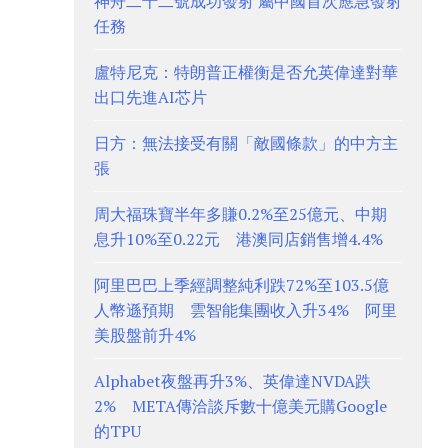
神舟二十二號成功發射 屬中國首次應急發射
任務
盧特尼克：特朗普正權衡是否允英偉達對華
出口先進AI芯片
日方：無法接受有關「敵國條款」的中方主
張
周大福珠寶半年多賺0.2%至25億元、中期
息升10%至0.22元 港澳同店銷售增4.4%
阿里巴巴上季經調整純利跌72%至103.5億
人幣遜預期 雲智能集團收入升34% 阿里
美股盤前升4%
Alphabet夜盤再升3%、英偉達NVDA跌
2% META傳洽談斥數十億美元購Google
的TPU