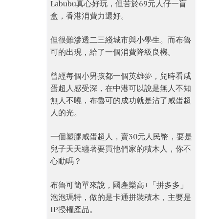
Labubu真心好玩，但苦於69元人仔一盲
盒，香港消費力還好。
但很難滲透二三綫城市與小學生。而布魯
可的出現，給了一個消費降級良機。
曾經每個小男孩都一個英雄夢，兒時看咸
蛋超人感受深，在中港可以說是無人不知
無人不曉，布魯可的成功就是沾了咸蛋超
人的光。
一個塑膠咸蛋超人，賣30元人民幣，要是
兒子天天纏著要買他們家的積木人，你不
心動嗎？
布魯可簡單來說，國產樂高+「拼多多」
泡泡瑪特，做的是卡通拼裝積木，主要是
IP授權產品。