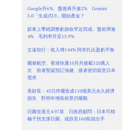
Google升6%、盤後再升逾2% Gemini
3.0「生成式UI」開始產金？
蔚來上季經調整虧損收窄近四成、盤前彈逾
4% 毛利率升至13.9%
文遠知行：收入增144% 阿布扎比盈虧平衡
國泰航空、香港快運10月共接載320萬人
次 前者聖誕預訂強健、後者密切留意日本
需求
美財長：43日停擺造成110億美元永久經濟
損失 對明年增長前景仍樂觀
日圓兌港元4.97算 日政府顧問：日本可積
極干預支撐日圓、或跌至160前就出手