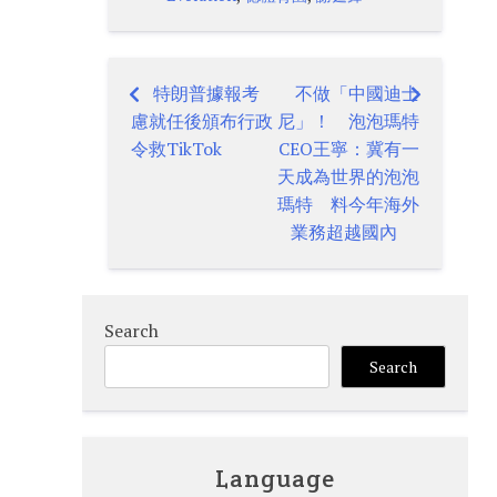
特朗普據報考
不做「中國迪士
Post
慮就任後頒布行政
尼」！ 泡泡瑪特
navigation
令救TikTok
CEO王寧：冀有一
天成為世界的泡泡
瑪特 料今年海外
業務超越國內
Search
Search
Language