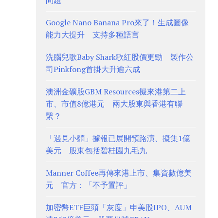
問題
Google Nano Banana Pro來了！生成圖像
能力大提升 支持多種語言
洗腦兒歌Baby Shark歌紅股價更勁 製作公
司Pinkfong首掛大升逾六成
澳洲金礦股GBM Resources擬來港第二上
市、市值8億港元 兩大股東與香港有聯
繫？
「遇見小麵」據報已展開預路演、擬集1億
美元 股東包括碧桂園九毛九
Manner Coffee再傳來港上市、集資數億美
元 官方：「不予置評」
加密幣ETF巨頭「灰度」申美股IPO、AUM