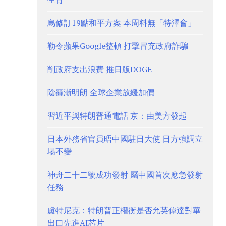
烏修訂19點和平方案 本周料無「特澤會」
勒令蘋果Google整頓 打擊冒充政府詐騙
削政府支出浪費 推日版DOGE
陰霾漸明朗 全球企業放緩加價
習近平與特朗普通電話 京：由美方發起
日本外務省官員晤中國駐日大使 日方強調立
場不變
神舟二十二號成功發射 屬中國首次應急發射
任務
盧特尼克：特朗普正權衡是否允英偉達對華
出口先進AI芯片