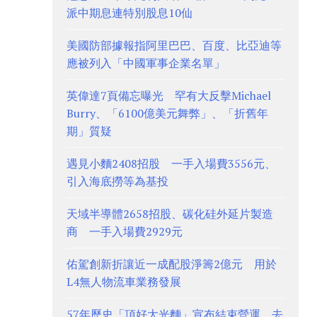
派中期息連特別股息10仙
美國防部據報指阿里巴巴、百度、比亞迪等
應被列入「中國軍事企業名單」
英偉達7頁備忘曝光 罕有大反擊Michael
Burry、「6100億美元舞弊」、「折舊年
期」質疑
遇見小麵2408招股 一手入場費3556元、
引入海底撈等為基投
天域半導體2658招股、碳化硅外延片製造
商 一手入場費2929元
佑駕創新折讓近一成配股淨籌2億元 用於
L4無人物流車業務發展
57年歷史「頂好大光麵」宣布結束營運 去