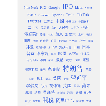
IPO
Google
FTX
Meta
Elon Musk
Netflix
TikTok
Tesla
OpenAI
Nvidia
Omicron
Twitter
中國
世界盃
中國GDP
中國旅客
二十大
伊朗
人民幣
以色列
亞馬遜
京東
俄羅斯
加息
加拿大
南韓
內地
停擺
北京
印度
小米
台灣
台積電
哈里
商務部
外交部
德國
日本
拜登
施政報告
日圓
新10條
放寬防疫
歐盟
普京
李家超
比亞迪
江澤民
李強
減息
滙豐
泡泡瑪特
泰國
深圳
港股
港交所
特朗普
烏克蘭
澤連斯基
澳門
王毅
習近平
美國
稀土
白宮
罷工
美團
聯儲局
蘋果
英國
英偉達
芯片
華為
貝森特
裁員
配股
通脹
訪華
通關
辛偉誠
關稅
阿里巴巴
金價
金管局
香港
陳茂波