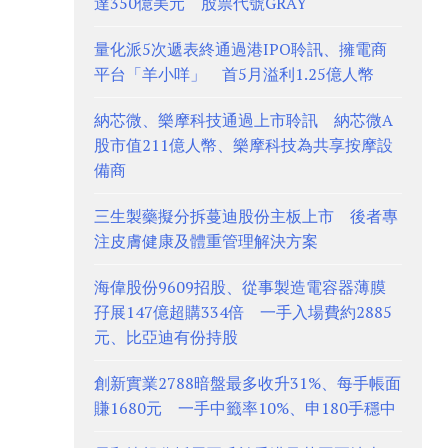
達350億美元 股票代號GRAY
量化派5次遞表終通過港IPO聆訊、擁電商
平台「羊小咩」 首5月溢利1.25億人幣
納芯微、樂摩科技通過上市聆訊 納芯微A
股市值211億人幣、樂摩科技為共享按摩設
備商
三生製藥擬分拆蔓迪股份主板上市 後者專
注皮膚健康及體重管理解決方案
海偉股份9609招股、從事製造電容器薄膜
孖展147億超購334倍 一手入場費約2885
元、比亞迪有份持股
創新實業2788暗盤最多收升31%、每手帳面
賺1680元 一手中籤率10%、申180手穩中