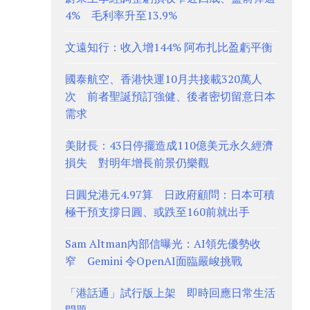
4% 毛利率升至13.9%
文遠知行：收入增144% 阿布扎比盈虧平衡
國泰航空、香港快運10月共接載320萬人
次 前者聖誕預訂強健、後者密切留意日本
需求
美財長：43日停擺造成110億美元永久經濟
損失 對明年增長前景仍樂觀
日圓兌港元4.97算 日政府顧問：日本可積
極干預支撐日圓、或跌至160前就出手
Sam Altman內部信曝光：AI領先優勢收
窄 Gemini 令OpenAI面臨嚴峻挑戰
「港話通」試行版上架 即時回應日常生活