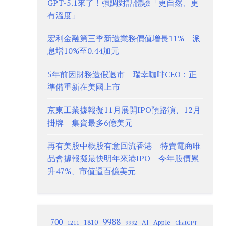
GPT-5.1來了！強調對話體驗「更自然、更
有溫度」
宏利金融第三季新造業務價值增長11% 派
息增10%至0.44加元
5年前因財務造假退市 瑞幸咖啡CEO：正
準備重新在美國上市
京東工業據報擬11月展開IPO預路演、12月
掛牌 集資最多6億美元
再有美股中概股有意回流香港 特賣電商唯
品會據報擬最快明年來港IPO 今年股價累
升47%、市值逼百億美元
9988
700
1810
AI
Apple
1211
9992
ChatGPT