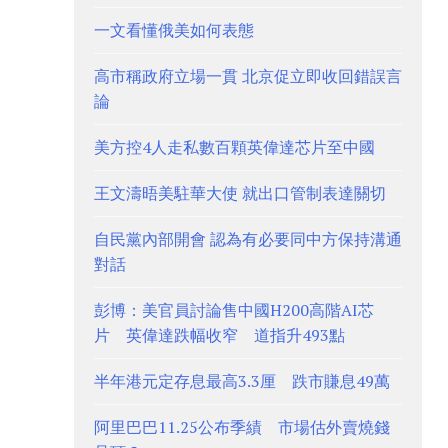
一文看懂俄美如何表態
高市稱政府立場一貫 北京促立即收回錯誤言
論
美方控4人走私數百顆英偉達芯片至中國
王文濤晤美駐華大使 就出口管制表達關切
自民黨內部開會 認為有必要同中方保持溝通
對話
彭博：美官員討論售中國H200高階AI芯
片 英偉達跌幅收窄 道指升493點
半年港元定存息最高3.3厘 跌市賺息49萬
阿里巴巴11.25公布季績 市場估外賣燒錢