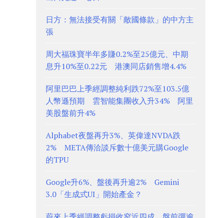
日方：無法接受有關「敵國條款」的中方主
張
周大福珠寶半年多賺0.2%至25億元、中期
息升10%至0.22元 港澳同店銷售增4.4%
阿里巴巴上季經調整純利跌72%至103.5億
人幣遜預期 雲智能集團收入升34% 阿里
美股盤前升4%
Alphabet夜盤再升3%、英偉達NVDA跌
2% META傳洽談斥數十億美元購Google
的TPU
Google升6%、盤後再升逾2% Gemini
3.0「生成式UI」開始產金？
蔚來上季經調整虧損收窄近四成、盤前彈逾