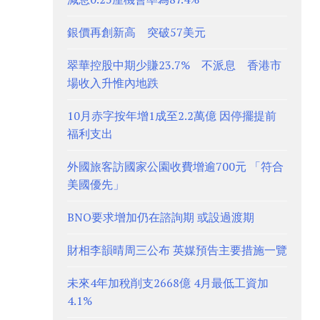
銀價再創新高 突破57美元
翠華控股中期少賺23.7% 不派息 香港市
場收入升惟內地跌
10月赤字按年增1成至2.2萬億 因停擺提前
福利支出
外國旅客訪國家公園收費增逾700元 「符合
美國優先」
BNO要求增加仍在諮詢期 或設過渡期
財相李韻晴周三公布 英媒預告主要措施一覽
未來4年加稅削支2668億 4月最低工資加
4.1%