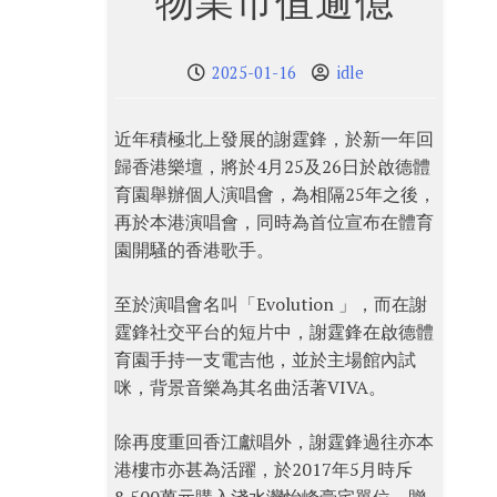
物業市值逾億
2025-01-16
idle
近年積極北上發展的謝霆鋒，於新一年回
歸香港樂壇，將於4月25及26日於啟德體
育園舉辦個人演唱會，為相隔25年之後，
再於本港演唱會，同時為首位宣布在體育
園開騷的香港歌手。
至於演唱會名叫「Evolution 」，而在謝
霆鋒社交平台的短片中，謝霆鋒在啟德體
育園手持一支電吉他，並於主場館內試
咪，背景音樂為其名曲活著VIVA。
除再度重回香江獻唱外，謝霆鋒過往亦本
港樓市亦甚為活躍，於2017年5月時斥