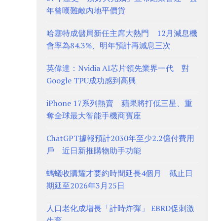
年曾嘆難敵內地平價貨
哈塞特成儲局新任主席大熱門 12月減息機
會率為84.3%、明年預計再減息三次
英偉達：Nvidia AI芯片領先業界一代 對
Google TPU成功感到高興
iPhone 17系列熱賣 蘋果將打低三星、重
奪全球最大智能手機商寶座
ChatGPT據報預計2030年至少2.2億付費用
戶 近日新推購物助手功能
螞蟻收購耀才要約時間延長4個月 截止日
期延至2026年3月25日
人口老化成增長「計時炸彈」 EBRD促刺激
生育