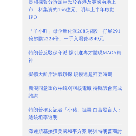
長和據報分拆屈臣氏於香港及英國兩地上
市 料集資約156億元、明年上半年啟動
IPO
「羊小咩」母企量化派2685招股 孖展291
億超購2224倍、一手入場費4949元
特朗普反駁保守派 撐引進專才體現MAGA精
神
擬擴大離岸油氣鑽探 規模遠超拜登時期
新潟同意重啟柏崎刈羽核電廠 待縣議會完成
諮詢
特朗普稱女記者「小豬」捱轟 白宮發言人：
總統坦率透明
澤連斯基接獲美國和平方案 將與特朗普商討