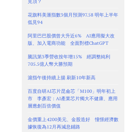
見頂？
花旗料美滙指數3個月預測97.58 明年上半年
低見94
阿里巴巴股價曾大升近6% AI應用擬大改
版、加入電商功能 全面對標ChatGPT
騰訊第3季營收按年增15% 經調整純利
705.5億人幣大勝預期
滬指午後持續上揚 刷新10年新高
百度自研AI芯片昆侖芯「M100」明年初上
市 李彥宏：AI產業芯片獨大不健康、應用
層應創百倍價值
金價重上4200美元、金股造好 憧憬經濟數
據恢復為12月再減息鋪路