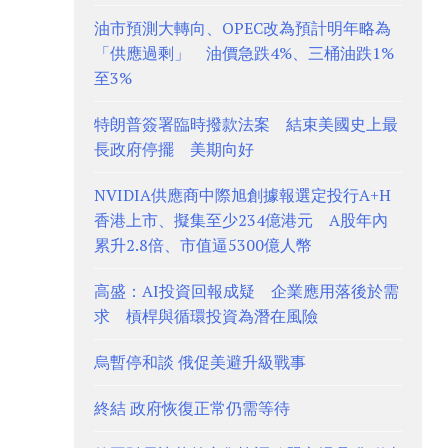
油市預測大轉向、OPEC改為預計明年略為
「供應過剩」 油價急跌4%、三桶油跌1%
至3%
特朗普簽署臨時撥款法案 結束美國史上最
長政府停擺 美期向好
NVIDIA供應商中際旭創據報選定投行A+H
香港上市、擬集至少234億港元 A股年內
累升2.8倍、市值逼5300億人幣
高盛：AI投資回報成疑 企業應用落後於需
求 槓桿與循環投資為潛在風險
烏暫停和談 俄促美避升級戰事
終結 政府恢復正常仍需等待