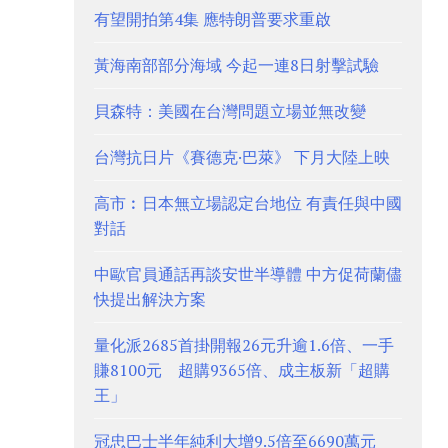
有望開拍第4集 應特朗普要求重啟
黃海南部部分海域 今起一連8日射擊試驗
貝森特：美國在台灣問題立場並無改變
台灣抗日片《賽德克·巴萊》 下月大陸上映
高市︰日本無立場認定台地位 有責任與中國
對話
中歐官員通話再談安世半導體 中方促荷蘭儘
快提出解決方案
量化派2685首掛開報26元升逾1.6倍、一手
賺8100元 超購9365倍、成主板新「超購
王」
冠忠巴士半年純利大增9.5倍至6690萬元