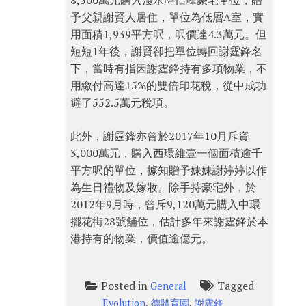
8,500萬元購入淺水灣怡峰豪宅單位，贈
予父親謝賢人居住，單位為低層A室，實
用面積1,939平方呎，呎價達4.3萬元。但
短短1年後，謝賢卻把單位轉回謝霆鋒名
下，當時有指因謝霆鋒持有多項物業，不
用繳付高達15%的雙倍印花稅，從中成功
避了552.5萬元稅項。
此外，謝霆鋒亦曾於2017年10月斥資
3,000萬元，購入西環維壹一個面積逾千
平方呎的單位，據知贈予妹妹謝婷婷以作
為生日禮物及嫁妝。除手持豪宅外，於
2012年9月時，曾斥9,120萬元購入中環
擺花街28號舖位，估計多年來謝霆鋒於本
港持有的物業，價值逾億元。
Posted in
Tagged
General
,
,
Evolution
德體育園
謝霆鋒