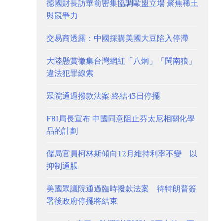
德國財長訪華前密集協調歐盟立場 聚焦稀土
與競爭力
交易商透露：中國採購美國大豆陷入停滯
大陸懸賞徵集台灣網紅「八炯」「閩南狼」
違法犯罪線索
眾院通過撥款法案 終結43日停擺
FBI局長宣布 中國同意阻止芬太尼相關化學
品的計劃
儲局官員柯林斯傾向12月維持利率不變 以
抑制通脹
美國眾議院通過臨時撥款法案 待特朗普簽
署後政府停擺將結束