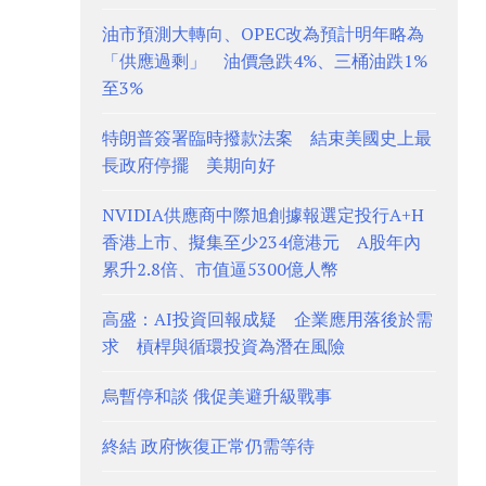
油市預測大轉向、OPEC改為預計明年略為
「供應過剩」 油價急跌4%、三桶油跌1%
至3%
特朗普簽署臨時撥款法案 結束美國史上最
長政府停擺 美期向好
NVIDIA供應商中際旭創據報選定投行A+H
香港上市、擬集至少234億港元 A股年內
累升2.8倍、市值逼5300億人幣
高盛：AI投資回報成疑 企業應用落後於需
求 槓桿與循環投資為潛在風險
烏暫停和談 俄促美避升級戰事
終結 政府恢復正常仍需等待