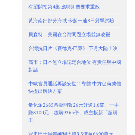
有望開拍第4集 應特朗普要求重啟
黃海南部部分海域 今起一連8日射擊試驗
貝森特：美國在台灣問題立場並無改變
台灣抗日片《賽德克·巴萊》 下月大陸上映
高市︰日本無立場認定台地位 有責任與中國
對話
中歐官員通話再談安世半導體 中方促荷蘭儘
快提出解決方案
量化派2685首掛開報26元升逾1.6倍、一手
賺8100元 超購9365倍、成主板新「超購
王」
冠忠巴士半年純利大增9.5倍至6690萬元