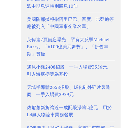
派中期息連特別股息10仙
美國防部據報指阿里巴巴、百度、比亞迪等
應被列入「中國軍事企業名單」
英偉達7頁備忘曝光 罕有大反擊Michael
Burry、「6100億美元舞弊」、「折舊年
期」質疑
遇見小麵2408招股 一手入場費3556元、
引入海底撈等為基投
天域半導體2658招股、碳化硅外延片製造
商 一手入場費2929元
佑駕創新折讓近一成配股淨籌2億元 用於
L4無人物流車業務發展
57年歷史「頂好大光麵」宣布結束營運 去