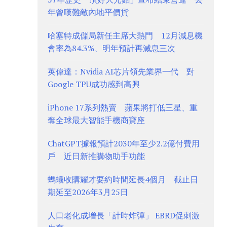
年曾嘆難敵內地平價貨
哈塞特成儲局新任主席大熱門 12月減息機
會率為84.3%、明年預計再減息三次
英偉達：Nvidia AI芯片領先業界一代 對
Google TPU成功感到高興
iPhone 17系列熱賣 蘋果將打低三星、重
奪全球最大智能手機商寶座
ChatGPT據報預計2030年至少2.2億付費用
戶 近日新推購物助手功能
螞蟻收購耀才要約時間延長4個月 截止日
期延至2026年3月25日
人口老化成增長「計時炸彈」 EBRD促刺激