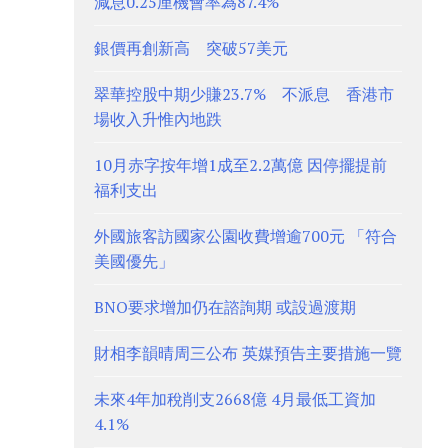
減息0.25厘機會率為87.4%
銀價再創新高 突破57美元
翠華控股中期少賺23.7% 不派息 香港市
場收入升惟內地跌
10月赤字按年增1成至2.2萬億 因停擺提前
福利支出
外國旅客訪國家公園收費增逾700元 「符合
美國優先」
BNO要求增加仍在諮詢期 或設過渡期
財相李韻晴周三公布 英媒預告主要措施一覽
未來4年加稅削支2668億 4月最低工資加
4.1%