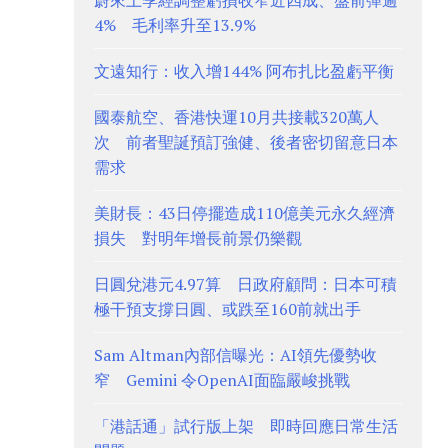
蔚來上季經調整虧損收窄近四成、盤前彈逾
4% 毛利率升至13.9%
文遠知行：收入增144% 阿布扎比盈虧平衡
國泰航空、香港快運10月共接載320萬人
次 前者聖誕預訂強健、後者密切留意日本
需求
美財長：43日停擺造成110億美元永久經濟
損失 對明年增長前景仍樂觀
日圓兌港元4.97算 日政府顧問：日本可積
極干預支撐日圓、或跌至160前就出手
Sam Altman內部信曝光：AI領先優勢收
窄 Gemini 令OpenAI面臨嚴峻挑戰
「港話通」試行版上架 即時回應日常生活