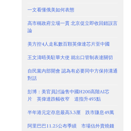
一文看懂俄美如何表態
高市稱政府立場一貫 北京促立即收回錯誤言
論
美方控4人走私數百顆英偉達芯片至中國
王文濤晤美駐華大使 就出口管制表達關切
自民黨內部開會 認為有必要同中方保持溝通
對話
彭博：美官員討論售中國H200高階AI芯
片 英偉達跌幅收窄 道指升493點
半年港元定存息最高3.3厘 跌市賺息49萬
阿里巴巴11.25公布季績 市場估外賣燒錢