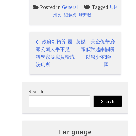
Posted in
Tagged
General
加州
,
,
州長
紐瑟姆
聯邦稅
政府削預算 國
英媒：美企促華府
Post
家公園人手不足
降低對越南關稅
navigation
科學家等職員輪流
以減少依賴中
洗廁所
國
Search
Search
Language