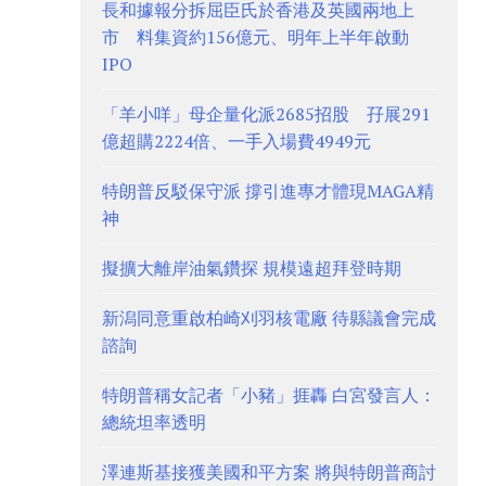
長和據報分拆屈臣氏於香港及英國兩地上
市 料集資約156億元、明年上半年啟動
IPO
「羊小咩」母企量化派2685招股 孖展291
億超購2224倍、一手入場費4949元
特朗普反駁保守派 撐引進專才體現MAGA精
神
擬擴大離岸油氣鑽探 規模遠超拜登時期
新潟同意重啟柏崎刈羽核電廠 待縣議會完成
諮詢
特朗普稱女記者「小豬」捱轟 白宮發言人：
總統坦率透明
澤連斯基接獲美國和平方案 將與特朗普商討