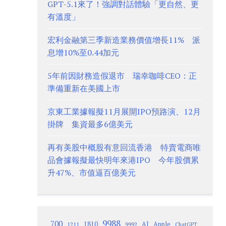
GPT-5.1來了！強調對話體驗「更自然、更
有溫度」
宏利金融第三季新造業務價值增長11% 派
息增10%至0.44加元
5年前因財務造假退市 瑞幸咖啡CEO：正
準備重新在美國上市
京東工業據報擬11月展開IPO預路演、12月
掛牌 集資最多6億美元
再有美股中概股有意回流香港 特賣電商唯
品會據報擬最快明年來港IPO 今年股價累
升47%、市值逼百億美元
9988
700
1810
AI
Apple
1211
9992
ChatGPT