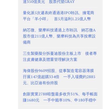
達350億美元 股票代號GRAY
量化派5次遞表終通過港IPO聆訊、擁電商
平台「羊小咩」 首5月溢利1.25億人幣
納芯微、樂摩科技通過上市聆訊 納芯微A
股市值211億人幣、樂摩科技為共享按摩設
備商
三生製藥擬分拆蔓迪股份主板上市 後者專
注皮膚健康及體重管理解決方案
海偉股份9609招股、從事製造電容器薄膜
孖展147億超購334倍 一手入場費約2885
元、比亞迪有份持股
創新實業2788暗盤最多收升31%、每手帳面
賺1680元 一手中籤率10%、申180手穩中