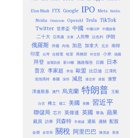
IPO
Google
FTX
Meta
Elon Musk
Netflix
TikTok
Tesla
OpenAI
Nvidia
Omicron
Twitter
中國
世界盃
中國GDP
中國旅客
二十大
伊朗
人民幣
以色列
亞馬遜
京東
俄羅斯
加息
加拿大
南韓
內地
停擺
北京
印度
小米
台灣
台積電
哈里
商務部
外交部
德國
日本
拜登
施政報告
日圓
新10條
放寬防疫
歐盟
普京
李家超
比亞迪
江澤民
李強
減息
滙豐
泡泡瑪特
泰國
深圳
港股
港交所
特朗普
烏克蘭
澤連斯基
澳門
王毅
習近平
美國
稀土
白宮
罷工
美團
聯儲局
蘋果
英國
英偉達
芯片
華為
貝森特
裁員
配股
通脹
訪華
通關
辛偉誠
關稅
阿里巴巴
金價
金管局
香港
陳茂波