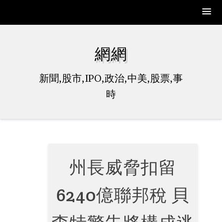
Skip
to
網網
content
新聞,股市,IPO,政治,中美,股票,事
時
州長威脅扣留
6240億聯邦稅 貝