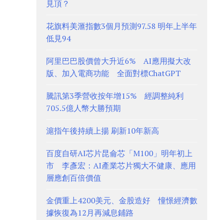
見頂？
花旗料美滙指數3個月預測97.58 明年上半年
低見94
阿里巴巴股價曾大升近6% AI應用擬大改
版、加入電商功能 全面對標ChatGPT
騰訊第3季營收按年增15% 經調整純利
705.5億人幣大勝預期
滬指午後持續上揚 刷新10年新高
百度自研AI芯片昆侖芯「M100」明年初上
市 李彥宏：AI產業芯片獨大不健康、應用
層應創百倍價值
金價重上4200美元、金股造好 憧憬經濟數
據恢復為12月再減息鋪路