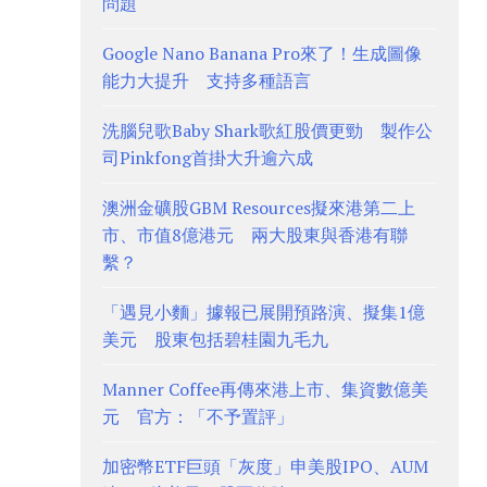
問題
Google Nano Banana Pro來了！生成圖像
能力大提升 支持多種語言
洗腦兒歌Baby Shark歌紅股價更勁 製作公
司Pinkfong首掛大升逾六成
澳洲金礦股GBM Resources擬來港第二上
市、市值8億港元 兩大股東與香港有聯
繫？
「遇見小麵」據報已展開預路演、擬集1億
美元 股東包括碧桂園九毛九
Manner Coffee再傳來港上市、集資數億美
元 官方：「不予置評」
加密幣ETF巨頭「灰度」申美股IPO、AUM