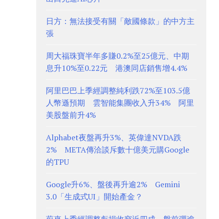
日方：無法接受有關「敵國條款」的中方主
張
周大福珠寶半年多賺0.2%至25億元、中期
息升10%至0.22元 港澳同店銷售增4.4%
阿里巴巴上季經調整純利跌72%至103.5億
人幣遜預期 雲智能集團收入升34% 阿里
美股盤前升4%
Alphabet夜盤再升3%、英偉達NVDA跌
2% META傳洽談斥數十億美元購Google
的TPU
Google升6%、盤後再升逾2% Gemini
3.0「生成式UI」開始產金？