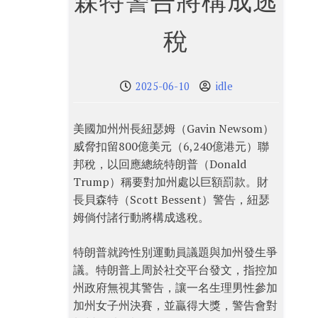
森特警告將構成逃
稅
2025-06-10
idle
美國加州州長紐瑟姆（Gavin Newsom）
威脅扣留800億美元（6,240億港元）聯
邦稅，以回應總統特朗普（Donald
Trump）稱要對加州處以巨額罰款。財
長貝森特（Scott Bessent）警告，紐瑟
姆倘付諸行動將構成逃稅。
特朗普就跨性別運動員議題與加州發生爭
議。特朗普上周於社交平台發文，指控加
州政府無視其警告，讓一名生理男性參加
加州女子州決賽，並贏得大獎，警告會對