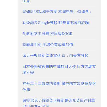
生育
烏修訂19點和平方案 本周料無「特澤會」
勒令蘋果Google整頓 打擊冒充政府詐騙
削政府支出浪費 推日版DOGE
陰霾漸明朗 全球企業放緩加價
習近平與特朗普通電話 京：由美方發起
日本外務省官員晤中國駐日大使 日方強調立
場不變
神舟二十二號成功發射 屬中國首次應急發射
任務
盧特尼克：特朗普正權衡是否允英偉達對華
出口先進AI芯片