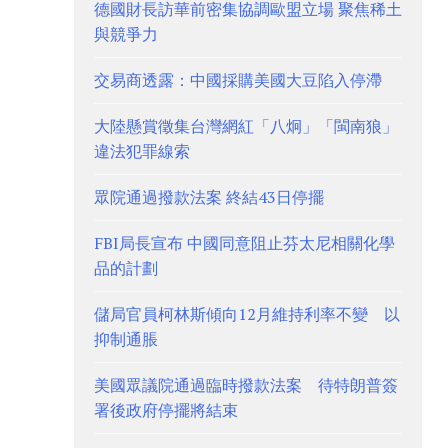
德國財長訪華前密集協調歐盟立場 聚焦稀土
與競爭力
交易商透露：中國採購美國大豆陷入停滯
大陸懸賞徵集台灣網紅「八炯」「閩南狼」
違法犯罪線索
眾院通過撥款法案 終結43日停擺
FBI局長宣布 中國同意阻止芬太尼相關化學
品的計劃
儲局官員柯林斯傾向12月維持利率不變 以
抑制通脹
美國眾議院通過臨時撥款法案 待特朗普簽
署後政府停擺將結束