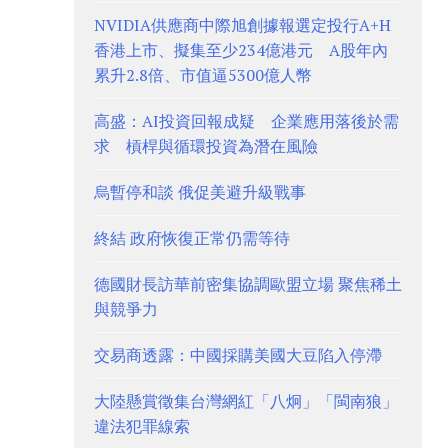
NVIDIA供應商中際旭創據報選定投行A+H
香港上市、擬集至少234億港元 A股年內
累升2.8倍、市值逼5300億人幣
高盛：AI投資回報成疑 企業應用落後於需
求 槓桿與循環投資為潛在風險
烏暫停和談 俄促美避升級戰事
終結 政府恢復正常仍需等待
德國財長訪華前密集協調歐盟立場 聚焦稀土
與競爭力
交易商透露：中國採購美國大豆陷入停滯
大陸懸賞徵集台灣網紅「八炯」「閩南狼」
違法犯罪線索