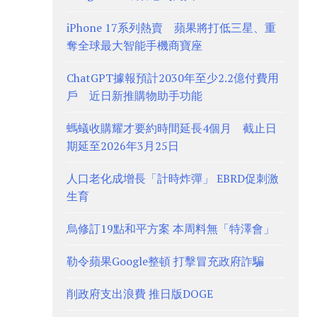
iPhone 17系列熱賣 蘋果將打低三星、重
奪全球最大智能手機商寶座
ChatGPT據報預計2030年至少2.2億付費用
戶 近日新推購物助手功能
螞蟻收購耀才要約時間延長4個月 截止日
期延至2026年3月25日
人口老化成增長「計時炸彈」 EBRD促刺激
生育
烏修訂19點和平方案 本周料無「特澤會」
勒令蘋果Google整頓 打擊冒充政府詐騙
削政府支出浪費 推日版DOGE