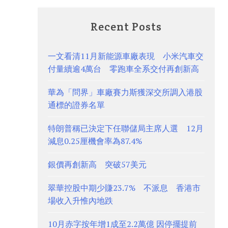
Recent Posts
一文看清11月新能源車廠表現 小米汽車交
付量續逾4萬台 零跑車全系交付再創新高
華為「問界」車廠賽力斯獲深交所調入港股
通標的證券名單
特朗普稱已決定下任聯儲局主席人選 12月
減息0.25厘機會率為87.4%
銀價再創新高 突破57美元
翠華控股中期少賺23.7% 不派息 香港市
場收入升惟內地跌
10月赤字按年增1成至2.2萬億 因停擺提前