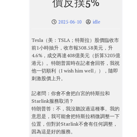
價反撲5%
2025-06-10
idle
Tesla（美：TSLA；特斯拉）股價臨收市
前1小時抽升，收市報308.58美元，升
4.6%，成交再達408億美元（折算3203億
港元）。特朗普當時在記者會回答，我祝
他一切順利（I wish him well」），隨即
刺激股價上升。
記者問：你會不會把白宮的特斯拉和
Starlink服務取消？
特朗普答：不，我沒聽說過這種事。我的
意思是，我可能會把特斯拉稍微調整一下
位置，但對於Starlink不會有任何調整，
因為這是好的服務。