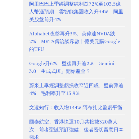
阿里巴巴上季經調整純利跌72%至103.5億
人幣遜預期 雲智能集團收入升34% 阿里
美股盤前升4%
Alphabet夜盤再升3%、英偉達NVDA跌
2% META傳洽談斥數十億美元購Google
的TPU
Google升6%、盤後再升逾2% Gemini
3.0「生成式UI」開始產金？
蔚來上季經調整虧損收窄近四成、盤前彈逾
4% 毛利率升至13.9%
文遠知行：收入增144% 阿布扎比盈虧平衡
國泰航空、香港快運10月共接載320萬人
次 前者聖誕預訂強健、後者密切留意日本
需求