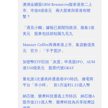
澳洲金礦股GBM Resources擬來港第二上
市、市值8億港元 兩大股東與香港有聯
繫？
「遇見小麵」據報已展開預路演、擬集1億
美元 股東包括碧桂園九毛九
Manner Coffee再傳來港上市、集資數億美
元 官方：「不予置評」
加密幣ETF巨頭「灰度」申美股IPO、AUM
達350億美元 股票代號GRAY
量化派5次遞表終通過港IPO聆訊、擁電商
平台「羊小咩」 首5月溢利1.25億人幣
納芯微、樂摩科技通過上市聆訊 納芯微A
股市值211億人幣、樂摩科技為共享按摩設