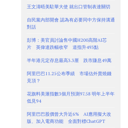
王文濤晤美駐華大使 就出口管制表達關切
自民黨內部開會 認為有必要同中方保持溝通
對話
彭博：美官員討論售中國H200高階AI芯
片 英偉達跌幅收窄 道指升493點
半年港元定存息最高3.3厘 跌市賺息49萬
阿里巴巴11.25公布季績 市場估外賣燒錢
見頂？
花旗料美滙指數3個月預測97.58 明年上半年
低見94
阿里巴巴股價曾大升近6% AI應用擬大改
版、加入電商功能 全面對標ChatGPT