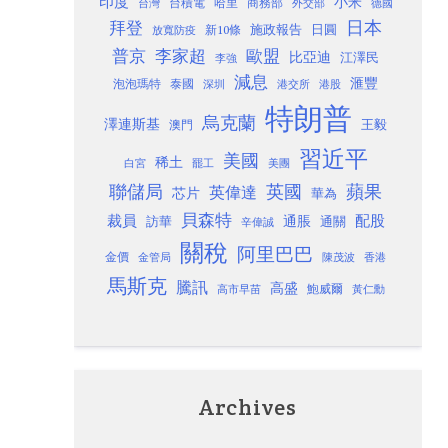
印度
小米
台灣
台積電
哈里
商務部
外交部
德國
日本
拜登
施政報告
日圓
新10條
放寬防疫
歐盟
普京
李家超
比亞迪
江澤民
李強
減息
滙豐
泡泡瑪特
泰國
深圳
港股
港交所
特朗普
烏克蘭
澤連斯基
澳門
王毅
習近平
美國
稀土
白宮
罷工
美團
聯儲局
蘋果
英國
英偉達
芯片
華為
貝森特
裁員
配股
通脹
訪華
通關
辛偉誠
關稅
阿里巴巴
金價
金管局
香港
陳茂波
馬斯克
騰訊
高盛
高市早苗
鮑威爾
黃仁勳
Archives