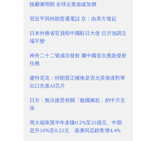
陰霾漸明朗 全球企業放緩加價
習近平與特朗普通電話 京：由美方發起
日本外務省官員晤中國駐日大使 日方強調立
場不變
神舟二十二號成功發射 屬中國首次應急發射
任務
盧特尼克：特朗普正權衡是否允英偉達對華
出口先進AI芯片
日方：無法接受有關「敵國條款」的中方主
張
周大福珠寶半年多賺0.2%至25億元、中期
息升10%至0.22元 港澳同店銷售增4.4%