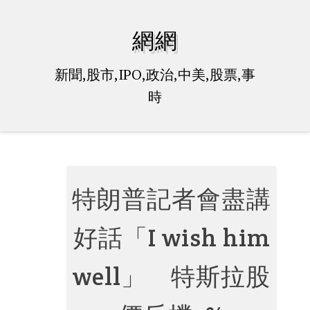
Skip
to
網網
content
新聞,股市,IPO,政治,中美,股票,事
時
特朗普記者會盡講
好話「I wish him
well」 特斯拉股