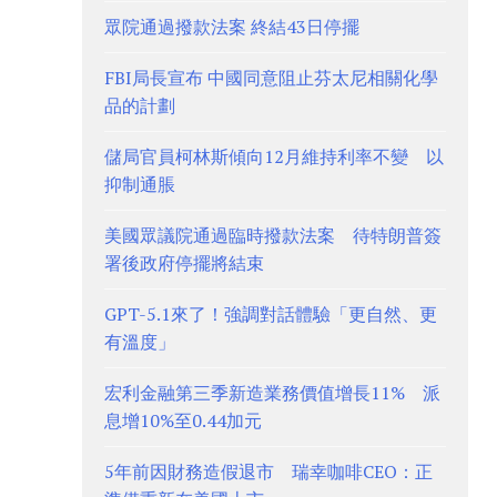
眾院通過撥款法案 終結43日停擺
FBI局長宣布 中國同意阻止芬太尼相關化學
品的計劃
儲局官員柯林斯傾向12月維持利率不變 以
抑制通脹
美國眾議院通過臨時撥款法案 待特朗普簽
署後政府停擺將結束
GPT-5.1來了！強調對話體驗「更自然、更
有溫度」
宏利金融第三季新造業務價值增長11% 派
息增10%至0.44加元
5年前因財務造假退市 瑞幸咖啡CEO：正