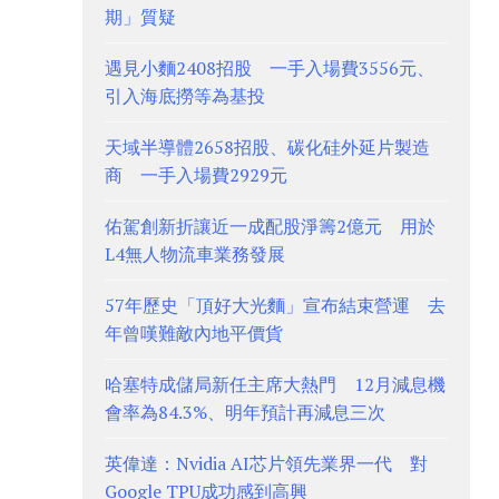
期」質疑
遇見小麵2408招股 一手入場費3556元、
引入海底撈等為基投
天域半導體2658招股、碳化硅外延片製造
商 一手入場費2929元
佑駕創新折讓近一成配股淨籌2億元 用於
L4無人物流車業務發展
57年歷史「頂好大光麵」宣布結束營運 去
年曾嘆難敵內地平價貨
哈塞特成儲局新任主席大熱門 12月減息機
會率為84.3%、明年預計再減息三次
英偉達：Nvidia AI芯片領先業界一代 對
Google TPU成功感到高興