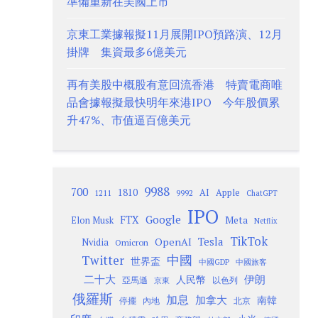
準備重新在美國上市
京東工業據報擬11月展開IPO預路演、12月
掛牌 集資最多6億美元
再有美股中概股有意回流香港 特賣電商唯
品會據報擬最快明年來港IPO 今年股價累
升47%、市值逼百億美元
9988
700
1810
AI
Apple
1211
9992
ChatGPT
IPO
Google
FTX
Meta
Elon Musk
Netflix
TikTok
Tesla
OpenAI
Nvidia
Omicron
Twitter
中國
世界盃
中國GDP
中國旅客
二十大
伊朗
人民幣
以色列
亞馬遜
京東
俄羅斯
加息
加拿大
南韓
內地
停擺
北京