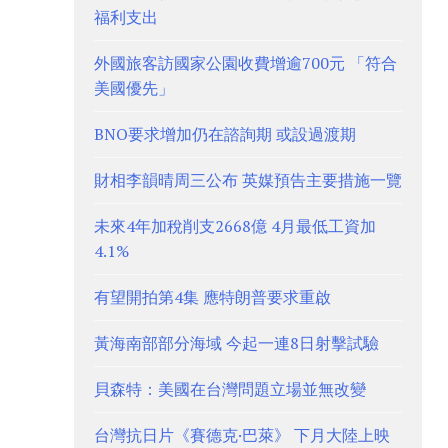
福利支出
外國旅客訪國家公園收費增逾700元 「符合
美國優先」
BNO要求增加仍在諮詢期 或設過渡期
財相李韻晴周三公布 英媒預告主要措施一覽
未來4年加稅削支2668億 4月最低工資加
4.1%
有望開拍第4集 應特朗普要求重啟
黃海南部部分海域 今起一連8日射擊試驗
貝森特：美國在台灣問題立場並無改變
台灣抗日片《賽德克·巴萊》 下月大陸上映