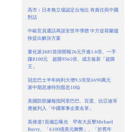
高市︰日本無立場認定台地位 有責任與中國
對話
中歐官員通話再談安世半導體 中方促荷蘭儘
快提出解決方案
量化派2685首掛開報26元升逾1.6倍、一手
賺8100元 超購9365倍、成主板新「超購
王」
冠忠巴士半年純利大增9.5倍至6690萬元
派中期息連特別股息10仙
美國防部據報指阿里巴巴、百度、比亞迪等
應被列入「中國軍事企業名單」
英偉達7頁備忘曝光 罕有大反擊Michael
Burry、「6100億美元舞弊」、「折舊年