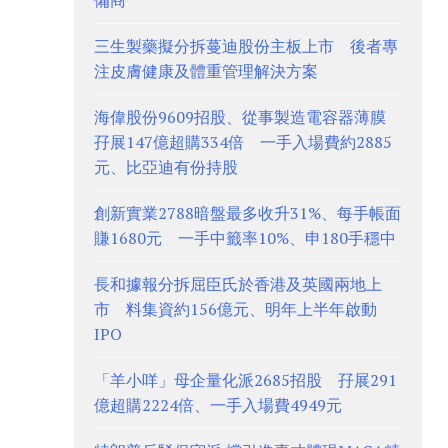
備商
三生製藥擬分拆蔓迪股份主板上市 後者專
注皮膚健康及體重管理解決方案
海偉股份9609招股、從事製造電容器薄膜
孖展147億超購334倍 一手入場費約2885
元、比亞迪有份持股
創新實業2788暗盤最多收升31%、每手帳面
賺1680元 一手中籤率10%、申180手穩中
長和據報分拆屈臣氏於香港及英國兩地上
市 料集資約156億元、明年上半年啟動
IPO
「羊小咩」母企量化派2685招股 孖展291
億超購2224倍、一手入場費4949元