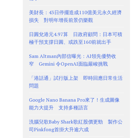
美財長：43日停擺造成110億美元永久經濟
損失 對明年增長前景仍樂觀
日圓兌港元4.97算 日政府顧問：日本可積
極干預支撐日圓、或跌至160前就出手
Sam Altman內部信曝光：AI領先優勢收
窄 Gemini 令OpenAI面臨嚴峻挑戰
「港話通」試行版上架 即時回應日常生活
問題
Google Nano Banana Pro來了！生成圖像
能力大提升 支持多種語言
洗腦兒歌Baby Shark歌紅股價更勁 製作公
司Pinkfong首掛大升逾六成