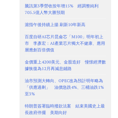
騰訊第3季營收按年增15% 經調整純利
705.5億人幣大勝預期
滬指午後持續上揚 刷新10年新高
百度自研AI芯片昆侖芯「M100」明年初上
市 李彥宏：AI產業芯片獨大不健康、應用
層應創百倍價值
金價重上4200美元、金股造好 憧憬經濟數
據恢復為12月再減息鋪路
油市預測大轉向、OPEC改為預計明年略為
「供應過剩」 油價急跌4%、三桶油跌1%
至3%
特朗普簽署臨時撥款法案 結束美國史上最
長政府停擺 美期向好