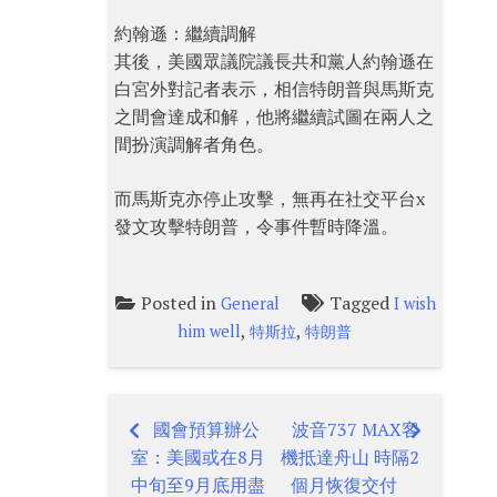
約翰遜：繼續調解
其後，美國眾議院議長共和黨人約翰遜在
白宮外對記者表示，相信特朗普與馬斯克
之間會達成和解，他將繼續試圖在兩人之
間扮演調解者角色。
而馬斯克亦停止攻擊，無再在社交平台x
發文攻擊特朗普，令事件暫時降溫。
Posted in
Tagged
General
I wish
,
,
him well
特斯拉
特朗普
國會預算辦公
波音737 MAX客
Post
室：美國或在8月
機抵達舟山 時隔2
navigation
中旬至9月底用盡
個月恢復交付