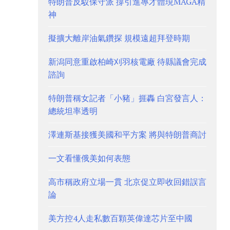
特朗普反駁保守派 撐引進專才體現MAGA精
神
擬擴大離岸油氣鑽探 規模遠超拜登時期
新潟同意重啟柏崎刈羽核電廠 待縣議會完成
諮詢
特朗普稱女記者「小豬」捱轟 白宮發言人：
總統坦率透明
澤連斯基接獲美國和平方案 將與特朗普商討
一文看懂俄美如何表態
高市稱政府立場一貫 北京促立即收回錯誤言
論
美方控4人走私數百顆英偉達芯片至中國