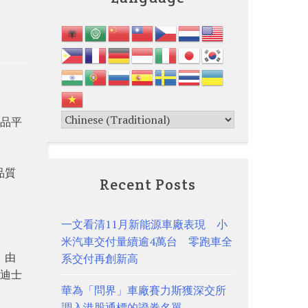
飲品平
品質
Recent Posts
一文看清11月新能源車廠表現 小
米汽車交付量續逾4萬台 零跑車全
，由
系交付再創新高
手迪士
華為「問界」車廠賽力斯獲深交所
調入港股通標的證券名單