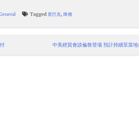
Tagged
,
General
星巴克
降價
交付
中美經貿會談倫敦登場 預計持續至當地