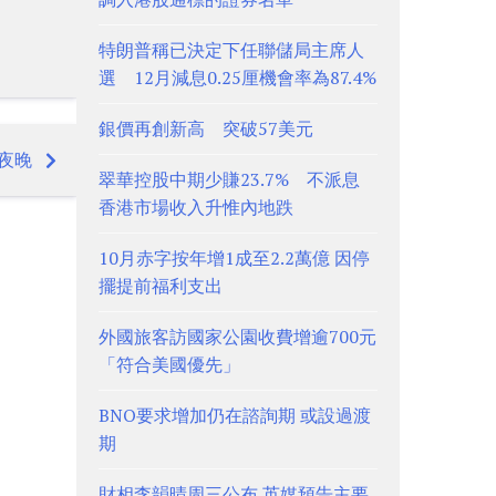
特朗普稱已決定下任聯儲局主席人
選 12月減息0.25厘機會率為87.4%
銀價再創新高 突破57美元
夜晚
翠華控股中期少賺23.7% 不派息
香港市場收入升惟內地跌
10月赤字按年增1成至2.2萬億 因停
擺提前福利支出
外國旅客訪國家公園收費增逾700元
「符合美國優先」
BNO要求增加仍在諮詢期 或設過渡
期
財相李韻晴周三公布 英媒預告主要