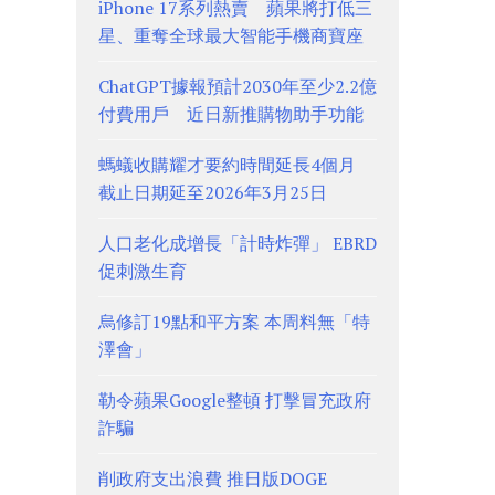
iPhone 17系列熱賣 蘋果將打低三
星、重奪全球最大智能手機商寶座
ChatGPT據報預計2030年至少2.2億
付費用戶 近日新推購物助手功能
螞蟻收購耀才要約時間延長4個月
截止日期延至2026年3月25日
人口老化成增長「計時炸彈」 EBRD
促刺激生育
烏修訂19點和平方案 本周料無「特
澤會」
勒令蘋果Google整頓 打擊冒充政府
詐騙
削政府支出浪費 推日版DOGE