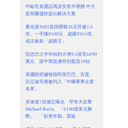
中歐官員通話再談安世半導體 中方
促荷蘭儘快提出解決方案
量化派2685首掛開報26元升逾1.6
倍、一手賺8100元 超購9365倍、
成主板新「超購王」
冠忠巴士半年純利大增9.5倍至6690
萬元 派中期息連特別股息10仙
美國防部據報指阿里巴巴、百度、
比亞迪等應被列入「中國軍事企業
名單」
英偉達7頁備忘曝光 罕有大反擊
Michael Burry、「6100億美元舞
弊」、「折舊年期」質疑