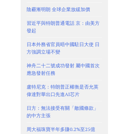
陰霾漸明朗 全球企業放緩加價
習近平與特朗普通電話 京：由美方
發起
日本外務省官員晤中國駐日大使 日
方強調立場不變
神舟二十二號成功發射 屬中國首次
應急發射任務
盧特尼克：特朗普正權衡是否允英
偉達對華出口先進AI芯片
日方：無法接受有關「敵國條款」
的中方主張
周大福珠寶半年多賺0.2%至25億