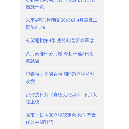
措施一覽
未來4年加稅削支2668億 4月最低工
資加4.1%
有望開拍第4集 應特朗普要求重啟
黃海南部部分海域 今起一連8日射
擊試驗
貝森特：美國在台灣問題立場並無
改變
台灣抗日片《賽德克·巴萊》 下月大
陸上映
高市︰日本無立場認定台地位 有責
任與中國對話