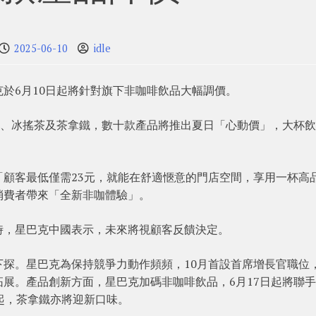
2025-06-10
idle
於6月10日起將針對旗下非咖啡飲品大幅調價。
樂、冰搖茶及茶拿鐵，數十款產品將推出夏日「心動價」，大杯
顧客最低僅需23元，就能在舒適愜意的門店空間，享用一杯高
消費者帶來「全新非咖體驗」。
時，星巴克中國表示，未來將視顧客反饋決定。
探。星巴克為保持競爭力動作頻頻，10月首設首席增長官職位
展。產品創新方面，星巴克加碼非咖啡飲品，6月17日起將聯
起，茶拿鐵亦將迎新口味。