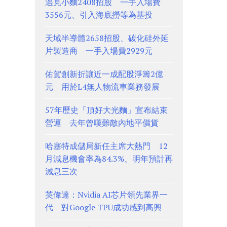
遇見小麵2408招股 一手入場費
3556元、引入海底撈等為基投
天域半導體2658招股、碳化硅外延
片製造商 一手入場費2929元
佑駕創新折讓近一成配股淨籌2億
元 用於L4無人物流車業務發展
57年歷史「頂好大光麵」宣布結束
營運 去年曾嘆難敵內地平價貨
哈塞特成儲局新任主席大熱門 12
月減息機會率為84.3%、明年預計再
減息三次
英偉達：Nvidia AI芯片領先業界一
代 對Google TPU成功感到高興