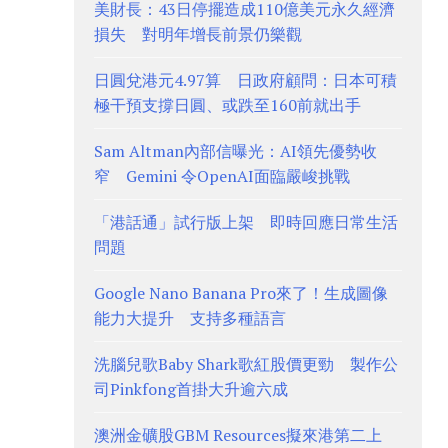
美財長：43日停擺造成110億美元永久經濟
損失 對明年增長前景仍樂觀
日圓兌港元4.97算 日政府顧問：日本可積
極干預支撐日圓、或跌至160前就出手
Sam Altman內部信曝光：AI領先優勢收
窄 Gemini 令OpenAI面臨嚴峻挑戰
「港話通」試行版上架 即時回應日常生活
問題
Google Nano Banana Pro來了！生成圖像
能力大提升 支持多種語言
洗腦兒歌Baby Shark歌紅股價更勁 製作公
司Pinkfong首掛大升逾六成
澳洲金礦股GBM Resources擬來港第二上