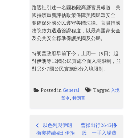
路透社引述一名國務院高層官員報道，美
國持續重新評估政策保障美國民眾安全，
並確保外國公民遵守美國法律。官員指國
務院致力透過簽證程度，以最高國家安全
及公共安全標準保護美國及公民。
特朗普政府早前下令，上周一（9日）起
對伊朗等12國公民實施全面入境限制，並
對另外7國公民實施部分入境限制。
Posted in
Tagged
General
入境
,
禁令
特朗普
以色列與伊朗
曹操出行2643招
Post
衝突持續4日 伊拒
股 一手入場費