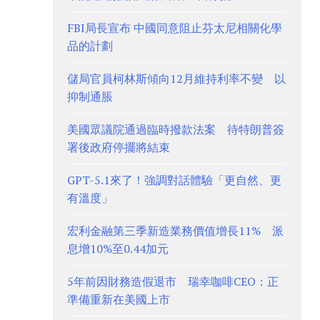
FBI局長宣布 中國同意阻止芬太尼相關化學
品的計劃
儲局官員柯林斯傾向12月維持利率不變 以
抑制通脹
美國眾議院通過臨時撥款法案 待特朗普簽
署後政府停擺將結束
GPT-5.1來了！強調對話體驗「更自然、更
有溫度」
宏利金融第三季新造業務價值增長11% 派
息增10%至0.44加元
5年前因財務造假退市 瑞幸咖啡CEO：正
準備重新在美國上市