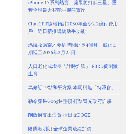
iPhone 17系列熱賣 蘋果將打低三星、重
奪全球最大智能手機商寶座
ChatGPT據報預計2030年至少2.2億付費用
戶 近日新推購物助手功能
螞蟻收購耀才要約時間延長4個月 截止日
期延至2026年3月25日
人口老化成增長「計時炸彈」 EBRD促刺激
生育
烏修訂19點和平方案 本周料無「特澤會」
勒令蘋果Google整頓 打擊冒充政府詐騙
削政府支出浪費 推日版DOGE
陰霾漸明朗 全球企業放緩加價