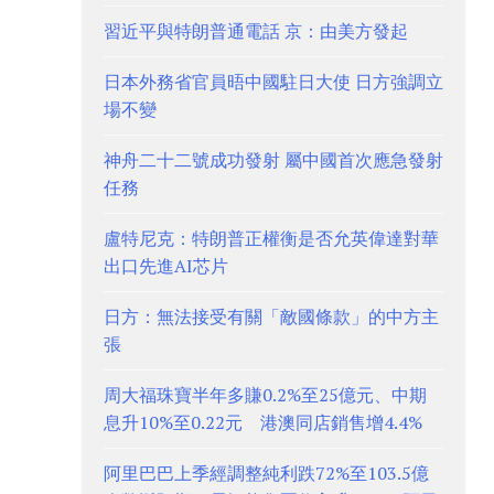
習近平與特朗普通電話 京：由美方發起
日本外務省官員晤中國駐日大使 日方強調立
場不變
神舟二十二號成功發射 屬中國首次應急發射
任務
盧特尼克：特朗普正權衡是否允英偉達對華
出口先進AI芯片
日方：無法接受有關「敵國條款」的中方主
張
周大福珠寶半年多賺0.2%至25億元、中期
息升10%至0.22元 港澳同店銷售增4.4%
阿里巴巴上季經調整純利跌72%至103.5億