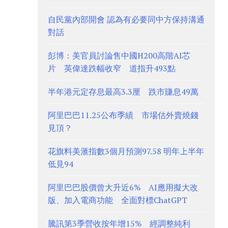
自民黨內部開會 認為有必要同中方保持溝通
對話
彭博：美官員討論售中國H200高階AI芯
片 英偉達跌幅收窄 道指升493點
半年港元定存息最高3.3厘 跌市賺息49萬
阿里巴巴11.25公布季績 市場估外賣燒錢
見頂？
花旗料美滙指數3個月預測97.58 明年上半年
低見94
阿里巴巴股價曾大升近6% AI應用擬大改
版、加入電商功能 全面對標ChatGPT
騰訊第3季營收按年增15% 經調整純利