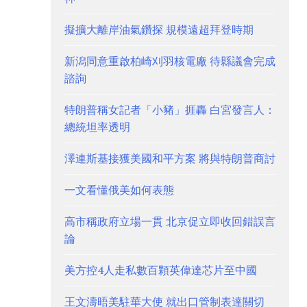
擬擴大離岸油氣鑽探 規模遠超拜登時期
新潟同意重啟柏崎刈羽核電廠 待縣議會完成
諮詢
特朗普稱女記者「小豬」捱轟 白宮發言人：
總統坦率透明
澤連斯基接獲美國和平方案 將與特朗普商討
一文看懂俄美如何表態
高市稱政府立場一貫 北京促立即收回錯誤言
論
美方控4人走私數百顆英偉達芯片至中國
王文濤晤美駐華大使 就出口管制表達關切