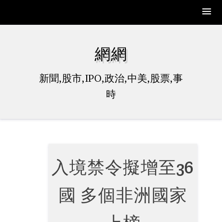
Skip
to
網網
content
新聞,股市,IPO,政治,中美,股票,事
時
入境禁令擬增至36
國 多個非洲國家