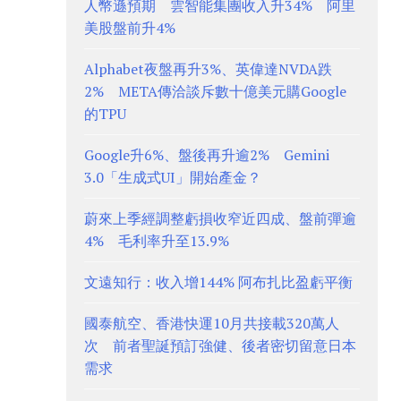
人幣遜預期 雲智能集團收入升34% 阿里
美股盤前升4%
Alphabet夜盤再升3%、英偉達NVDA跌
2% META傳洽談斥數十億美元購Google
的TPU
Google升6%、盤後再升逾2% Gemini
3.0「生成式UI」開始產金？
蔚來上季經調整虧損收窄近四成、盤前彈逾
4% 毛利率升至13.9%
文遠知行：收入增144% 阿布扎比盈虧平衡
國泰航空、香港快運10月共接載320萬人
次 前者聖誕預訂強健、後者密切留意日本
需求