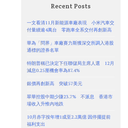
Recent Posts
一文看清11月新能源車廠表現 小米汽車交
付量續逾4萬台 零跑車全系交付再創新高
華為「問界」車廠賽力斯獲深交所調入港股
通標的證券名單
特朗普稱已決定下任聯儲局主席人選 12月
減息0.25厘機會率為87.4%
銀價再創新高 突破57美元
翠華控股中期少賺23.7% 不派息 香港市
場收入升惟內地跌
10月赤字按年增1成至2.2萬億 因停擺提前
福利支出