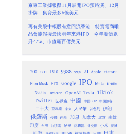
京東工業據報擬11月展開IPO預路演、12月
掛牌 集資最多6億美元
再有美股中概股有意回流香港 特賣電商唯
品會據報擬最快明年來港IPO 今年股價累
升47%、市值逼百億美元
9988
700
1810
AI
Apple
1211
9992
ChatGPT
IPO
Google
FTX
Meta
Elon Musk
Netflix
TikTok
Tesla
OpenAI
Nvidia
Omicron
Twitter
中國
世界盃
中國GDP
中國旅客
二十大
伊朗
人民幣
以色列
亞馬遜
京東
俄羅斯
加息
加拿大
南韓
內地
停擺
北京
印度
小米
台灣
台積電
哈里
商務部
外交部
德國
日本
拜登
施政報告
日圓
新10條
放寬防疫