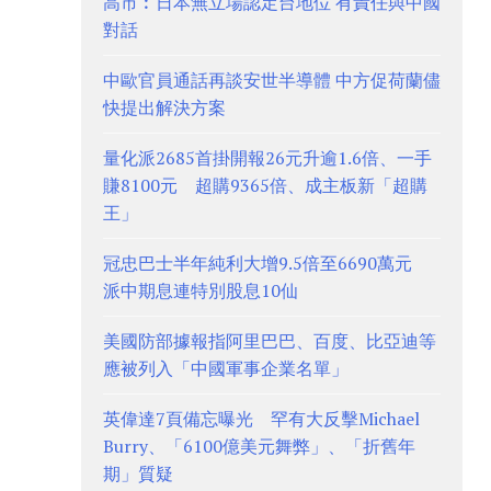
高市︰日本無立場認定台地位 有責任與中國
對話
中歐官員通話再談安世半導體 中方促荷蘭儘
快提出解決方案
量化派2685首掛開報26元升逾1.6倍、一手
賺8100元 超購9365倍、成主板新「超購
王」
冠忠巴士半年純利大增9.5倍至6690萬元
派中期息連特別股息10仙
美國防部據報指阿里巴巴、百度、比亞迪等
應被列入「中國軍事企業名單」
英偉達7頁備忘曝光 罕有大反擊Michael
Burry、「6100億美元舞弊」、「折舊年
期」質疑