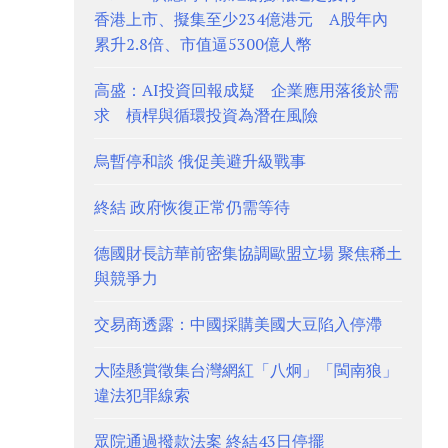
香港上市、擬集至少234億港元 A股年內
累升2.8倍、市值逼5300億人幣
高盛：AI投資回報成疑 企業應用落後於需
求 槓桿與循環投資為潛在風險
烏暫停和談 俄促美避升級戰事
終結 政府恢復正常仍需等待
德國財長訪華前密集協調歐盟立場 聚焦稀土
與競爭力
交易商透露：中國採購美國大豆陷入停滯
大陸懸賞徵集台灣網紅「八炯」「閩南狼」
違法犯罪線索
眾院通過撥款法案 終結43日停擺