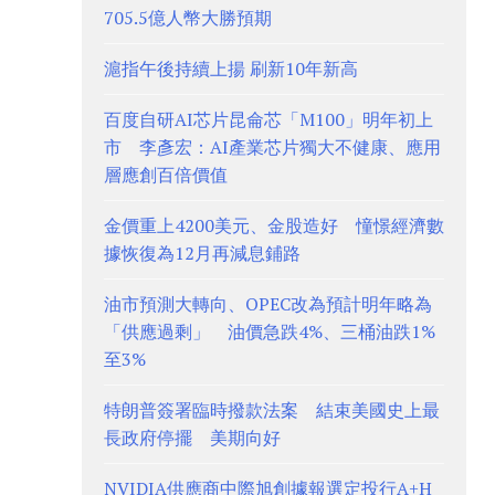
705.5億人幣大勝預期
滬指午後持續上揚 刷新10年新高
百度自研AI芯片昆侖芯「M100」明年初上
市 李彥宏：AI產業芯片獨大不健康、應用
層應創百倍價值
金價重上4200美元、金股造好 憧憬經濟數
據恢復為12月再減息鋪路
油市預測大轉向、OPEC改為預計明年略為
「供應過剩」 油價急跌4%、三桶油跌1%
至3%
特朗普簽署臨時撥款法案 結束美國史上最
長政府停擺 美期向好
NVIDIA供應商中際旭創據報選定投行A+H