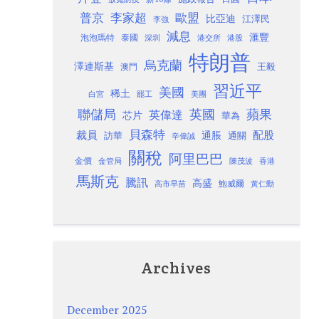
歐盟
普京
李家超
比亞迪
江澤民
李強
減息
滙豐
泡泡瑪特
泰國
深圳
港股
港交所
特朗普
烏克蘭
澤連斯基
澳門
王毅
習近平
美國
稀土
白宮
罷工
美團
聯儲局
蘋果
英國
英偉達
芯片
華為
貝森特
裁員
配股
通脹
訪華
通關
辛偉誠
關稅
阿里巴巴
金價
金管局
香港
陳茂波
馬斯克
騰訊
高盛
高市早苗
鮑威爾
黃仁勳
Archives
December 2025