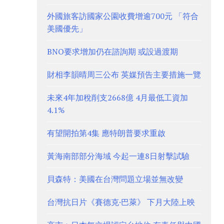
外國旅客訪國家公園收費增逾700元 「符合
美國優先」
BNO要求增加仍在諮詢期 或設過渡期
財相李韻晴周三公布 英媒預告主要措施一覽
未來4年加稅削支2668億 4月最低工資加
4.1%
有望開拍第4集 應特朗普要求重啟
黃海南部部分海域 今起一連8日射擊試驗
貝森特：美國在台灣問題立場並無改變
台灣抗日片《賽德克·巴萊》 下月大陸上映