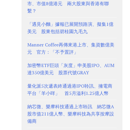
市、市值8億港元 兩大股東與香港有聯
繫？
「遇見小麵」據報已展開預路演、擬集1億
美元 股東包括碧桂園九毛九
Manner Coffee再傳來港上市、集資數億美
元 官方：「不予置評」
加密幣ETF巨頭「灰度」申美股IPO、AUM
達350億美元 股票代號GRAY
量化派5次遞表終通過港IPO聆訊、擁電商
平台「羊小咩」 首5月溢利1.25億人幣
納芯微、樂摩科技通過上市聆訊 納芯微A
股市值211億人幣、樂摩科技為共享按摩設
備商