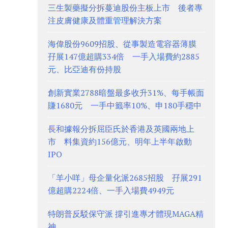
三生製藥擬分拆蔓迪股份主板上市 後者專
注皮膚健康及體重管理解決方案
海偉股份9609招股、從事製造電容器薄膜
孖展147億超購334倍 一手入場費約2885
元、比亞迪有份持股
創新實業2788暗盤最多收升31%、每手帳面
賺1680元 一手中籤率10%、申180手穩中
長和據報分拆屈臣氏於香港及英國兩地上
市 料集資約156億元、明年上半年啟動
IPO
「羊小咩」母企量化派2685招股 孖展291
億超購2224倍、一手入場費4949元
特朗普反駁保守派 撐引進專才體現MAGA精
神