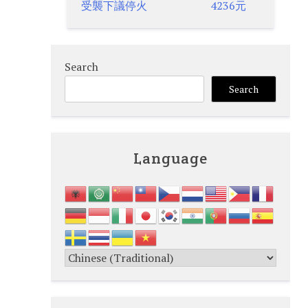
navigation
受襲下議停火
4236元
Search
Search
Language