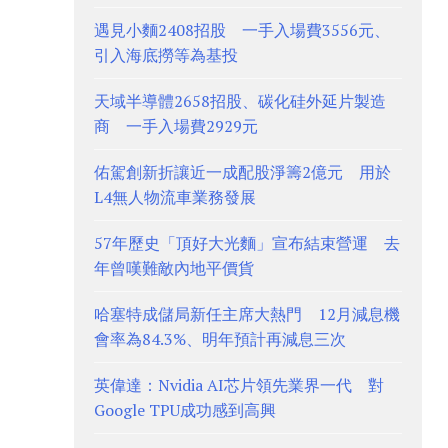
遇見小麵2408招股 一手入場費3556元、
引入海底撈等為基投
天域半導體2658招股、碳化硅外延片製造
商 一手入場費2929元
佑駕創新折讓近一成配股淨籌2億元 用於
L4無人物流車業務發展
57年歷史「頂好大光麵」宣布結束營運 去
年曾嘆難敵內地平價貨
哈塞特成儲局新任主席大熱門 12月減息機
會率為84.3%、明年預計再減息三次
英偉達：Nvidia AI芯片領先業界一代 對
Google TPU成功感到高興