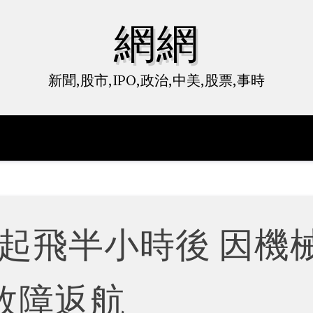
網網
新聞,股市,IPO,政治,中美,股票,事時
起飛半小時後 因機
故障返航