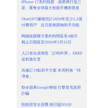
iPhone 17系列熱賣 蘋果將打低三
星、重奪全球最大智能手機商寶座
ChatGPT據報預計2030年至少2.2億
付費用戶 近日新推購物助手功能
螞蟻收購耀才要約時間延長4個月
截止日期延至2026年3月25日
人口老化成增長「計時炸彈」 EBRD
促刺激生育
烏修訂19點和平方案 本周料無「特
澤會」
勒令蘋果Google整頓 打擊冒充政府
詐騙
削政府支出浪費 推日版DOGE