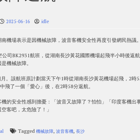
2025-06-16
idle
湖南機場表示是因機械故障，波音客機安全性再度引發網民熱議
公司BK2931航班，從湖南長沙黃花國際機場起飛半小時後返
因是機械故障。
九個月。該航班原計劃當天下午1時從湖南長沙黃花機場起飛，2時5
中飛了一個「愛心」後，在2時58分返航。
客機的安全性感到擔憂：「波音又故障了？怕怕」「印度客機出
選空客吧，太危險了！」
Tagged
,
,
al
機械故障
波音客機
長沙