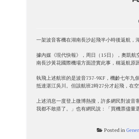
一架波音客機在湖南長沙起飛半小時後返航，
據內媒《現代快報》，周日（15日），奧凱航空
南長沙黃花國際機場方面證實此事，稱返航原
執飛上述航班的是波音737-9KF，機齡七年
抵達湛江吳川。但該航班2時27分才起飛，在空
上述消息一度登上微博熱搜，許多網民對波音
我都不敢搭了。」也有網民說：「買機票儘量
Posted in
Gener