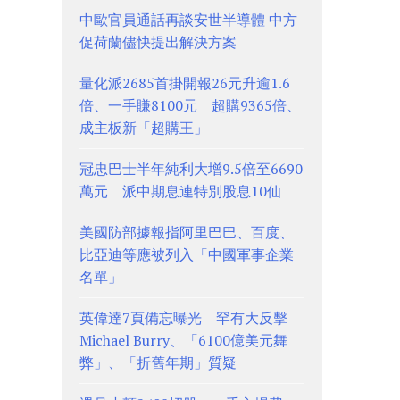
中歐官員通話再談安世半導體 中方
促荷蘭儘快提出解決方案
量化派2685首掛開報26元升逾1.6
倍、一手賺8100元 超購9365倍、
成主板新「超購王」
冠忠巴士半年純利大增9.5倍至6690
萬元 派中期息連特別股息10仙
美國防部據報指阿里巴巴、百度、
比亞迪等應被列入「中國軍事企業
名單」
英偉達7頁備忘曝光 罕有大反擊
Michael Burry、「6100億美元舞
弊」、「折舊年期」質疑