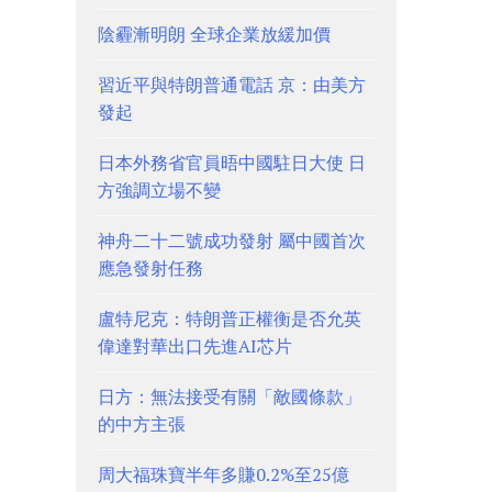
陰霾漸明朗 全球企業放緩加價
習近平與特朗普通電話 京：由美方
發起
日本外務省官員晤中國駐日大使 日
方強調立場不變
神舟二十二號成功發射 屬中國首次
應急發射任務
盧特尼克：特朗普正權衡是否允英
偉達對華出口先進AI芯片
日方：無法接受有關「敵國條款」
的中方主張
周大福珠寶半年多賺0.2%至25億