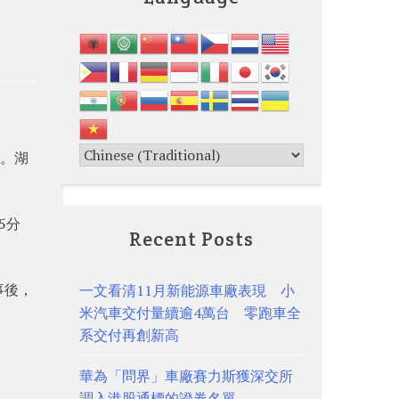
。
航。湖
5分
Recent Posts
事後，
一文看清11月新能源車廠表現 小
米汽車交付量續逾4萬台 零跑車全
系交付再創新高
華為「問界」車廠賽力斯獲深交所
調入港股通標的證券名單