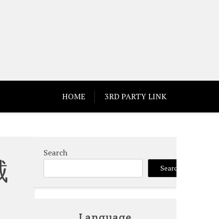
HOME
3RD PARTY LINK
Search
械
Search
Language