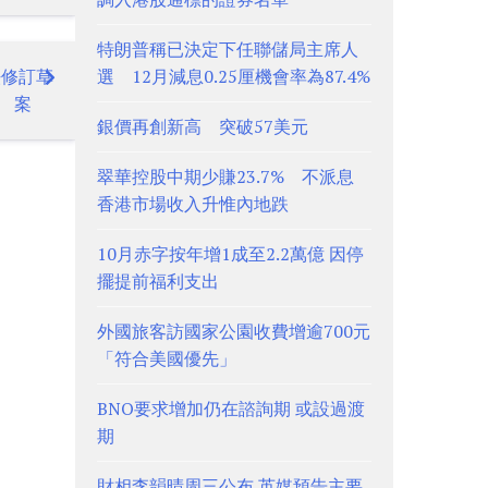
特朗普稱已決定下任聯儲局主席人
法修訂草
選 12月減息0.25厘機會率為87.4%
案
銀價再創新高 突破57美元
翠華控股中期少賺23.7% 不派息
香港市場收入升惟內地跌
10月赤字按年增1成至2.2萬億 因停
擺提前福利支出
外國旅客訪國家公園收費增逾700元
「符合美國優先」
BNO要求增加仍在諮詢期 或設過渡
期
財相李韻晴周三公布 英媒預告主要