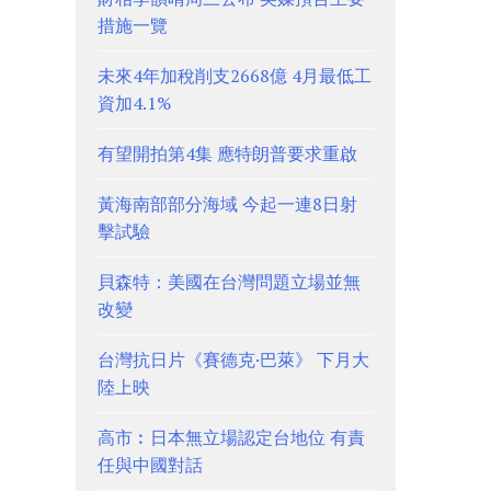
措施一覽
未來4年加稅削支2668億 4月最低工
資加4.1%
有望開拍第4集 應特朗普要求重啟
黃海南部部分海域 今起一連8日射
擊試驗
貝森特：美國在台灣問題立場並無
改變
台灣抗日片《賽德克·巴萊》 下月大
陸上映
高市︰日本無立場認定台地位 有責
任與中國對話