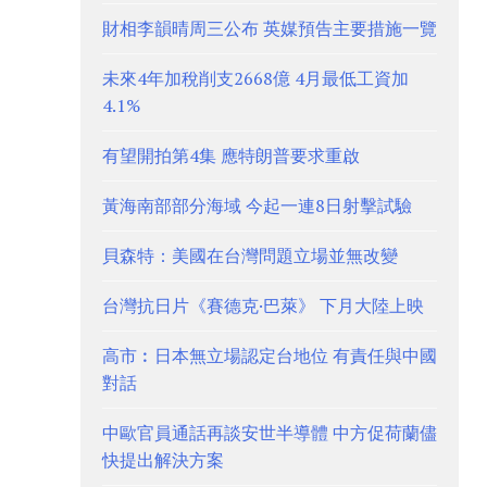
財相李韻晴周三公布 英媒預告主要措施一覽
未來4年加稅削支2668億 4月最低工資加
4.1%
有望開拍第4集 應特朗普要求重啟
黃海南部部分海域 今起一連8日射擊試驗
貝森特：美國在台灣問題立場並無改變
台灣抗日片《賽德克·巴萊》 下月大陸上映
高市︰日本無立場認定台地位 有責任與中國
對話
中歐官員通話再談安世半導體 中方促荷蘭儘
快提出解決方案