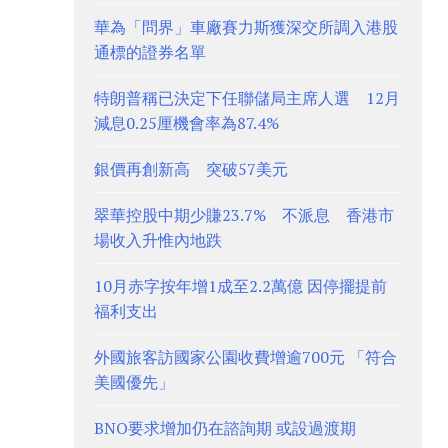
華為「問界」車廠賽力斯獲深交所調入港股
通標的證券名單
特朗普稱已決定下任聯儲局主席人選 12月
減息0.25厘機會率為87.4%
銀價再創新高 突破57美元
翠華控股中期少賺23.7% 不派息 香港市
場收入升惟內地跌
10月赤字按年增1成至2.2萬億 因停擺提前
福利支出
外國旅客訪國家公園收費增逾700元 「符合
美國優先」
BNO要求增加仍在諮詢期 或設過渡期