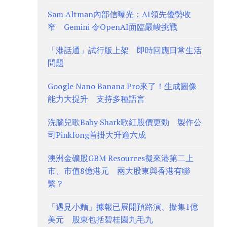
Sam Altman內部信曝光：AI領先優勢收
窄 Gemini 令OpenAI面臨嚴峻挑戰
「港話通」試行版上架 即時回應日常生活
問題
Google Nano Banana Pro來了！生成圖像
能力大提升 支持多種語言
洗腦兒歌Baby Shark歌紅股價更勁 製作公
司Pinkfong首掛大升逾六成
澳洲金礦股GBM Resources擬來港第二上
市、市值8億港元 兩大股東與香港有聯
繫？
「遇見小麵」據報已展開預路演、擬集1億
美元 股東包括碧桂園九毛九