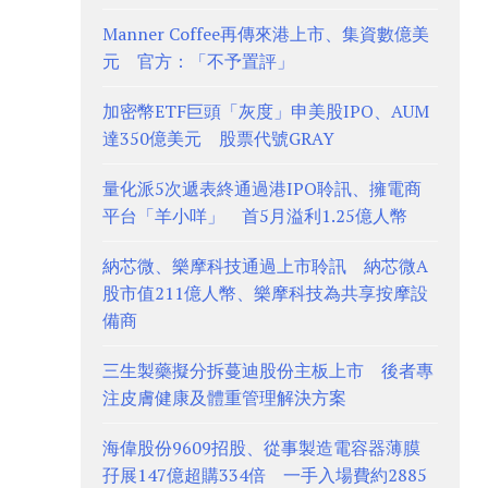
Manner Coffee再傳來港上市、集資數億美
元 官方：「不予置評」
加密幣ETF巨頭「灰度」申美股IPO、AUM
達350億美元 股票代號GRAY
量化派5次遞表終通過港IPO聆訊、擁電商
平台「羊小咩」 首5月溢利1.25億人幣
納芯微、樂摩科技通過上市聆訊 納芯微A
股市值211億人幣、樂摩科技為共享按摩設
備商
三生製藥擬分拆蔓迪股份主板上市 後者專
注皮膚健康及體重管理解決方案
海偉股份9609招股、從事製造電容器薄膜
孖展147億超購334倍 一手入場費約2885