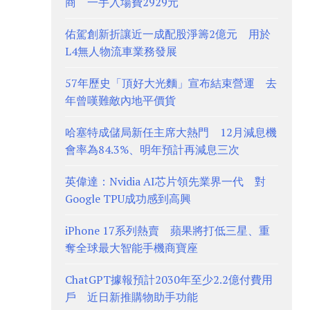
商 一手入場費2929元
佑駕創新折讓近一成配股淨籌2億元 用於
L4無人物流車業務發展
57年歷史「頂好大光麵」宣布結束營運 去
年曾嘆難敵內地平價貨
哈塞特成儲局新任主席大熱門 12月減息機
會率為84.3%、明年預計再減息三次
英偉達：Nvidia AI芯片領先業界一代 對
Google TPU成功感到高興
iPhone 17系列熱賣 蘋果將打低三星、重
奪全球最大智能手機商寶座
ChatGPT據報預計2030年至少2.2億付費用
戶 近日新推購物助手功能