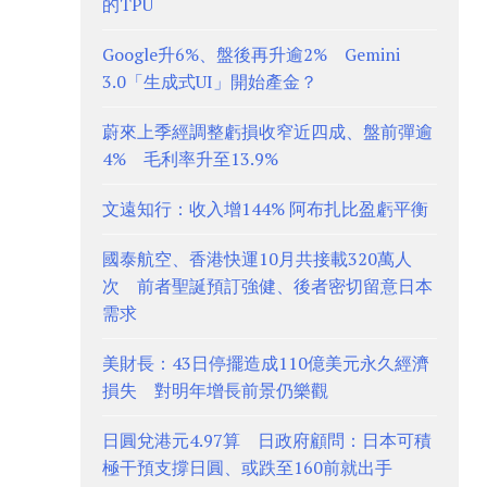
的TPU
Google升6%、盤後再升逾2% Gemini
3.0「生成式UI」開始產金？
蔚來上季經調整虧損收窄近四成、盤前彈逾
4% 毛利率升至13.9%
文遠知行：收入增144% 阿布扎比盈虧平衡
國泰航空、香港快運10月共接載320萬人
次 前者聖誕預訂強健、後者密切留意日本
需求
美財長：43日停擺造成110億美元永久經濟
損失 對明年增長前景仍樂觀
日圓兌港元4.97算 日政府顧問：日本可積
極干預支撐日圓、或跌至160前就出手