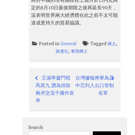
將對中國的現有關稅在上個月於日內瓦商
定的8月10日最後期限之後再延長90天，
這表明世界兩大經濟體在此之前不太可能
達成更持久的貿易協議。
Posted in
Tagged
,
General
稀土
,
路透社
軍用稀土
王滬寧廈門晤
台灣據報將華為及
Post
馬英九 讚為排除
中芯列入出口管制
navigation
兩岸交流干擾作表
名單
率
Search