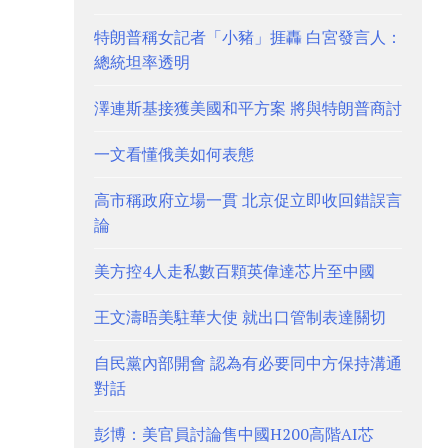
特朗普稱女記者「小豬」捱轟 白宮發言人：
總統坦率透明
澤連斯基接獲美國和平方案 將與特朗普商討
一文看懂俄美如何表態
高市稱政府立場一貫 北京促立即收回錯誤言
論
美方控4人走私數百顆英偉達芯片至中國
王文濤晤美駐華大使 就出口管制表達關切
自民黨內部開會 認為有必要同中方保持溝通
對話
彭博：美官員討論售中國H200高階AI芯