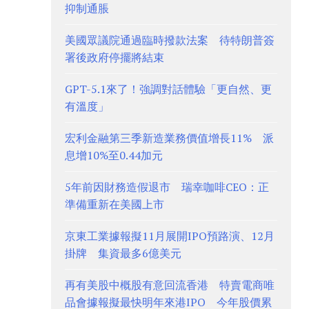
抑制通脹
美國眾議院通過臨時撥款法案 待特朗普簽
署後政府停擺將結束
GPT-5.1來了！強調對話體驗「更自然、更
有溫度」
宏利金融第三季新造業務價值增長11% 派
息增10%至0.44加元
5年前因財務造假退市 瑞幸咖啡CEO：正
準備重新在美國上市
京東工業據報擬11月展開IPO預路演、12月
掛牌 集資最多6億美元
再有美股中概股有意回流香港 特賣電商唯
品會據報擬最快明年來港IPO 今年股價累