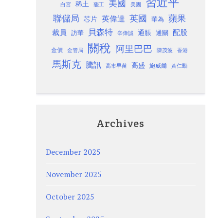
習近平
美國
稀土
白宮
罷工
美團
聯儲局
蘋果
英國
英偉達
芯片
華為
貝森特
裁員
配股
通脹
訪華
通關
辛偉誠
關稅
阿里巴巴
金價
金管局
香港
陳茂波
馬斯克
騰訊
高盛
高市早苗
鮑威爾
黃仁勳
Archives
December 2025
November 2025
October 2025