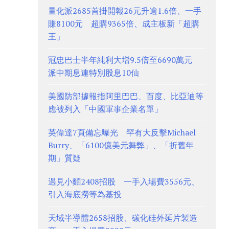
量化派2685首掛開報26元升逾1.6倍、一手
賺8100元 超購9365倍、成主板新「超購
王」
冠忠巴士半年純利大增9.5倍至6690萬元
派中期息連特別股息10仙
美國防部據報指阿里巴巴、百度、比亞迪等
應被列入「中國軍事企業名單」
英偉達7頁備忘曝光 罕有大反擊Michael
Burry、「6100億美元舞弊」、「折舊年
期」質疑
遇見小麵2408招股 一手入場費3556元、
引入海底撈等為基投
天域半導體2658招股、碳化硅外延片製造