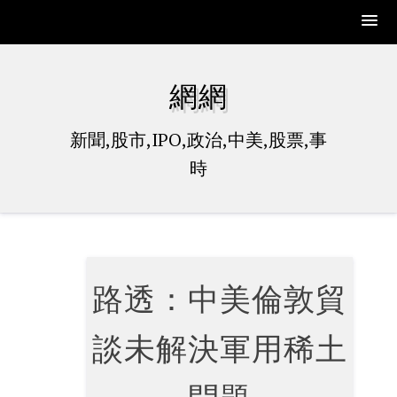
Skip
to
網網
content
新聞,股市,IPO,政治,中美,股票,事
時
路透：中美倫敦貿
談未解決軍用稀土