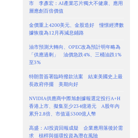
市 李彥宏：AI產業芯片獨大不健康、應用
層應創百倍價值
金價重上4200美元、金股造好 憧憬經濟數
據恢復為12月再減息鋪路
油市預測大轉向、OPEC改為預計明年略為
「供應過剩」 油價急跌4%、三桶油跌1%
至3%
特朗普簽署臨時撥款法案 結束美國史上最
長政府停擺 美期向好
NVIDIA供應商中際旭創據報選定投行A+H
香港上市、擬集至少234億港元 A股年內
累升2.8倍、市值逼5300億人幣
高盛：AI投資回報成疑 企業應用落後於需
求 槓桿與循環投資為潛在風險