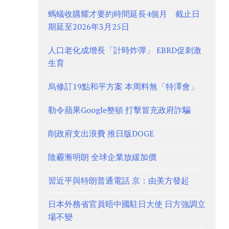
螞蟻收購耀才要約時間延長4個月 截止日
期延至2026年3月25日
人口老化成增長「計時炸彈」 EBRD促刺激
生育
烏修訂19點和平方案 本周料無「特澤會」
勒令蘋果Google整頓 打擊冒充政府詐騙
削政府支出浪費 推日版DOGE
陰霾漸明朗 全球企業放緩加價
習近平與特朗普通電話 京：由美方發起
日本外務省官員晤中國駐日大使 日方強調立
場不變