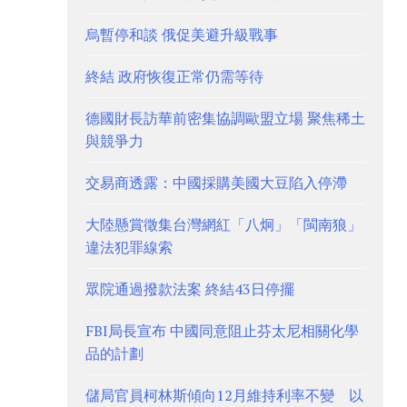
烏暫停和談 俄促美避升級戰事
終結 政府恢復正常仍需等待
德國財長訪華前密集協調歐盟立場 聚焦稀土
與競爭力
交易商透露：中國採購美國大豆陷入停滯
大陸懸賞徵集台灣網紅「八炯」「閩南狼」
違法犯罪線索
眾院通過撥款法案 終結43日停擺
FBI局長宣布 中國同意阻止芬太尼相關化學
品的計劃
儲局官員柯林斯傾向12月維持利率不變 以