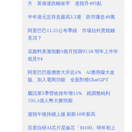
片 英偉達跌幅收窄 道指升493點
半年港元定存息最高3.3厘 跌市賺息49萬
阿里巴巴11.25公布季績 市場估外賣燒錢
見頂？
花旗料美滙指數3個月預測97.58 明年上半年
低見94
阿里巴巴股價曾大升近6% AI應用擬大改
版、加入電商功能 全面對標ChatGPT
騰訊第3季營收按年增15% 經調整純利
705.5億人幣大勝預期
滬指午後持續上揚 刷新10年新高
百度自研AI芯片昆侖芯「M100」明年初上