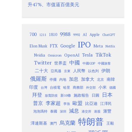
升47%、市值逼百億美元
9988
700
1810
AI
Apple
1211
9992
ChatGPT
IPO
Google
FTX
Meta
Elon Musk
Netflix
TikTok
Tesla
OpenAI
Nvidia
Omicron
Twitter
中國
世界盃
中國GDP
中國旅客
二十大
伊朗
人民幣
以色列
亞馬遜
京東
俄羅斯
加息
加拿大
南韓
內地
停擺
北京
印度
小米
台灣
台積電
哈里
商務部
外交部
德國
日本
拜登
施政報告
日圓
新10條
放寬防疫
歐盟
普京
李家超
比亞迪
江澤民
李強
減息
滙豐
泡泡瑪特
泰國
深圳
港股
港交所
特朗普
烏克蘭
澤連斯基
澳門
王毅