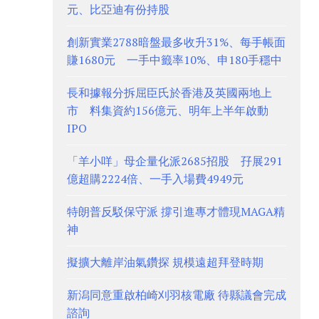
元、比亞迪有份持股
創新實業2788暗盤最多收升31%、每手帳面
賺1680元 一手中籤率10%、申180手穩中
長和據報分拆屈臣氏於香港及英國兩地上
市 料集資約156億元、明年上半年啟動
IPO
「羊小咩」母企量化派2685招股 孖展291
億超購2224倍、一手入場費4949元
特朗普反駁保守派 撐引進專才體現MAGA精
神
擬擴大離岸油氣鑽探 規模遠超拜登時期
新潟同意重啟柏崎刈羽核電廠 待縣議會完成
諮詢