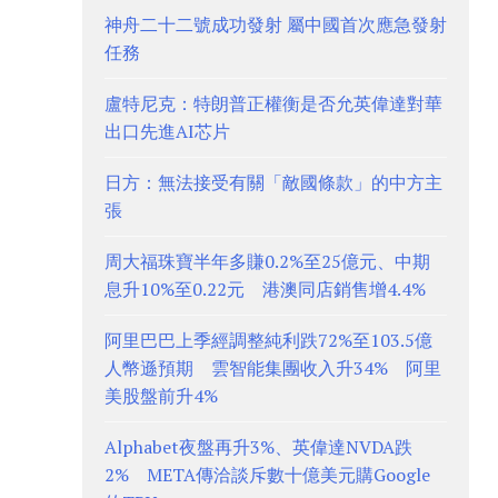
神舟二十二號成功發射 屬中國首次應急發射
任務
盧特尼克：特朗普正權衡是否允英偉達對華
出口先進AI芯片
日方：無法接受有關「敵國條款」的中方主
張
周大福珠寶半年多賺0.2%至25億元、中期
息升10%至0.22元 港澳同店銷售增4.4%
阿里巴巴上季經調整純利跌72%至103.5億
人幣遜預期 雲智能集團收入升34% 阿里
美股盤前升4%
Alphabet夜盤再升3%、英偉達NVDA跌
2% META傳洽談斥數十億美元購Google