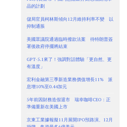
品的計劃
儲局官員柯林斯傾向12月維持利率不變 以
抑制通脹
美國眾議院通過臨時撥款法案 待特朗普簽
署後政府停擺將結束
GPT-5.1來了！強調對話體驗「更自然、更
有溫度」
宏利金融第三季新造業務價值增長11% 派
息增10%至0.44加元
5年前因財務造假退市 瑞幸咖啡CEO：正
準備重新在美國上市
京東工業據報擬11月展開IPO預路演、12月
掛牌 集資最多6億美元