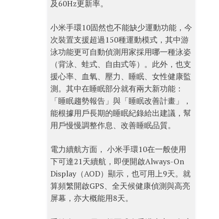
及60Hz更新率。
小米手環10固然也不能缺少運動功能，今
次裝置支援超過150種運動模式，其中游
泳功能更可自動偵測用家採用哪一種泳姿
（背泳、蛙式、自由式等）。此外，也支
援心率、血氧、壓力、睡眠、女性健康監
測。其中在睡眠部分就有兩大新功能：
「睡眠趨勢報告」與「睡眠改善計畫」，
能根據用戶長期的睡眠紀錄給出建議，幫
用戶慢慢調整作息、改善睡眠品質。
電力續航方面， 小米手環10在一般使用
下可達21天續航，即便開啟Always-On
Display（AOD）顯示，也可用上9天。就
算頻繁開啟GPS、全天候健康偵測與高亮
屏幕，亦大概能用8天。