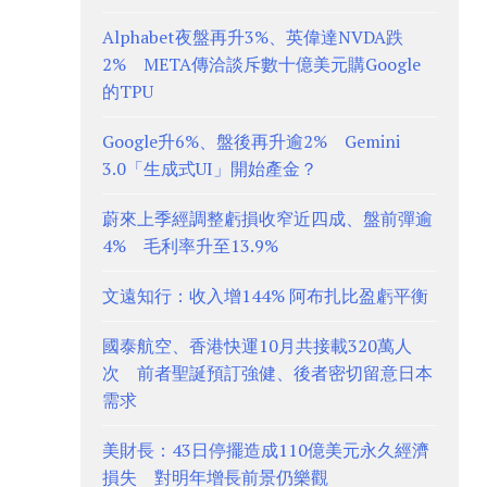
Alphabet夜盤再升3%、英偉達NVDA跌
2% META傳洽談斥數十億美元購Google
的TPU
Google升6%、盤後再升逾2% Gemini
3.0「生成式UI」開始產金？
蔚來上季經調整虧損收窄近四成、盤前彈逾
4% 毛利率升至13.9%
文遠知行：收入增144% 阿布扎比盈虧平衡
國泰航空、香港快運10月共接載320萬人
次 前者聖誕預訂強健、後者密切留意日本
需求
美財長：43日停擺造成110億美元永久經濟
損失 對明年增長前景仍樂觀