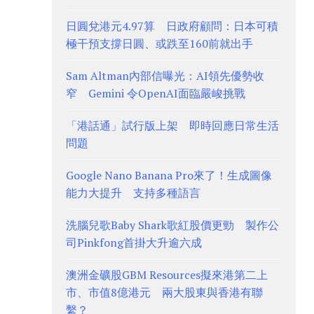
日圓兌港元4.97算 日政府顧問：日本可積
極干預支撐日圓、或跌至160前就出手
Sam Altman內部信曝光：AI領先優勢收
窄 Gemini 令OpenAI面臨嚴峻挑戰
「港話通」試行版上架 即時回應日常生活
問題
Google Nano Banana Pro來了！生成圖像
能力大提升 支持多種語言
洗腦兒歌Baby Shark歌紅股價更勁 製作公
司Pinkfong首掛大升逾六成
澳洲金礦股GBM Resources擬來港第二上
市、市值8億港元 兩大股東與香港有聯
繫？