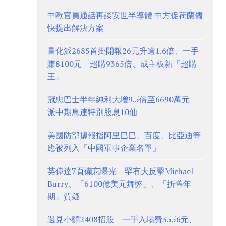
中歐官員通話再談安世半導體 中方促荷蘭儘
快提出解決方案
量化派2685首掛開報26元升逾1.6倍、一手
賺8100元 超購9365倍、成主板新「超購
王」
冠忠巴士半年純利大增9.5倍至6690萬元
派中期息連特別股息10仙
美國防部據報指阿里巴巴、百度、比亞迪等
應被列入「中國軍事企業名單」
英偉達7頁備忘曝光 罕有大反擊Michael
Burry、「6100億美元舞弊」、「折舊年
期」質疑
遇見小麵2408招股 一手入場費3556元、