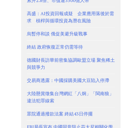
累升2.8倍、市值逼5300億人幣
高盛：AI投資回報成疑 企業應用落後於需
求 槓桿與循環投資為潛在風險
烏暫停和談 俄促美避升級戰事
終結 政府恢復正常仍需等待
德國財長訪華前密集協調歐盟立場 聚焦稀土
與競爭力
交易商透露：中國採購美國大豆陷入停滯
大陸懸賞徵集台灣網紅「八炯」「閩南狼」
違法犯罪線索
眾院通過撥款法案 終結43日停擺
FBI局長宣布 中國同意阻止芬太尼相關化學