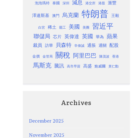
減息
滙豐
泡泡瑪特
泰國
深圳
港股
港交所
特朗普
烏克蘭
澤連斯基
澳門
王毅
習近平
美國
稀土
白宮
罷工
美團
聯儲局
蘋果
英國
英偉達
芯片
華為
貝森特
裁員
配股
通脹
訪華
通關
辛偉誠
關稅
阿里巴巴
金價
金管局
香港
陳茂波
馬斯克
騰訊
高盛
高市早苗
鮑威爾
黃仁勳
Archives
December 2025
November 2025