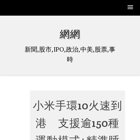
Skip
to
網網
content
新聞,股市,IPO,政治,中美,股票,事
時
小米手環10火速到
港 支援逾150種