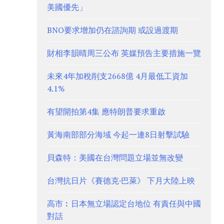
美國優先」
BNO要求增加仍在諮詢期 或設過渡期
財相李韻晴周三公布 英媒預告主要措施一覽
未來4年加稅削支2668億 4月最低工資加
4.1%
有望開拍第4集 應特朗普要求重啟
黃海南部部分海域 今起一連8日射擊試驗
貝森特：美國在台灣問題立場並無改變
台灣抗日片《賽德克·巴萊》 下月大陸上映
高市︰日本無立場認定台地位 有責任與中國
對話