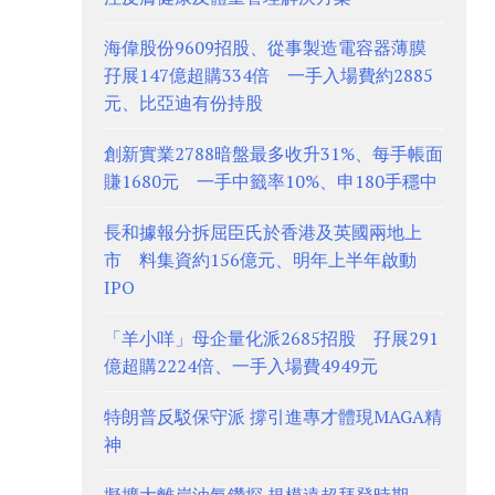
海偉股份9609招股、從事製造電容器薄膜
孖展147億超購334倍 一手入場費約2885
元、比亞迪有份持股
創新實業2788暗盤最多收升31%、每手帳面
賺1680元 一手中籤率10%、申180手穩中
長和據報分拆屈臣氏於香港及英國兩地上
市 料集資約156億元、明年上半年啟動
IPO
「羊小咩」母企量化派2685招股 孖展291
億超購2224倍、一手入場費4949元
特朗普反駁保守派 撐引進專才體現MAGA精
神