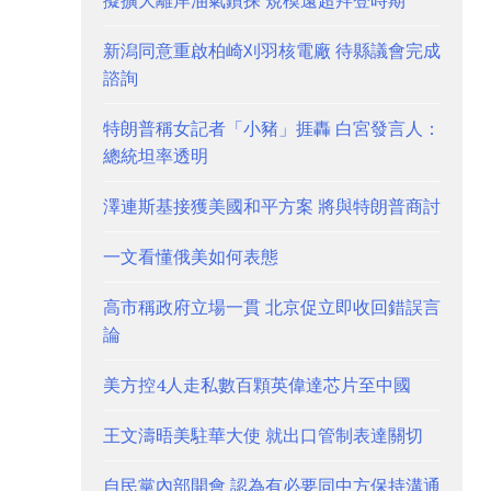
擬擴大離岸油氣鑽探 規模遠超拜登時期
新潟同意重啟柏崎刈羽核電廠 待縣議會完成
諮詢
特朗普稱女記者「小豬」捱轟 白宮發言人：
總統坦率透明
澤連斯基接獲美國和平方案 將與特朗普商討
一文看懂俄美如何表態
高市稱政府立場一貫 北京促立即收回錯誤言
論
美方控4人走私數百顆英偉達芯片至中國
王文濤晤美駐華大使 就出口管制表達關切
自民黨內部開會 認為有必要同中方保持溝通