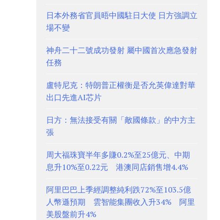
日本外務省官員晤中國駐日大使 日方強調立
場不變
神舟二十二號成功發射 屬中國首次應急發射
任務
盧特尼克：特朗普正權衡是否允英偉達對華
出口先進AI芯片
日方：無法接受有關「敵國條款」的中方主
張
周大福珠寶半年多賺0.2%至25億元、中期
息升10%至0.22元 港澳同店銷售增4.4%
阿里巴巴上季經調整純利跌72%至103.5億
人幣遜預期 雲智能集團收入升34% 阿里
美股盤前升4%