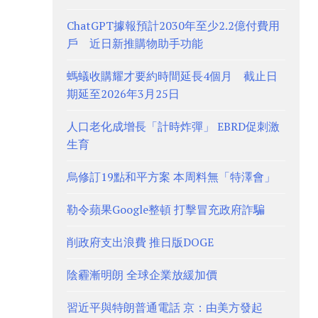
ChatGPT據報預計2030年至少2.2億付費用
戶 近日新推購物助手功能
螞蟻收購耀才要約時間延長4個月 截止日
期延至2026年3月25日
人口老化成增長「計時炸彈」 EBRD促刺激
生育
烏修訂19點和平方案 本周料無「特澤會」
勒令蘋果Google整頓 打擊冒充政府詐騙
削政府支出浪費 推日版DOGE
陰霾漸明朗 全球企業放緩加價
習近平與特朗普通電話 京：由美方發起