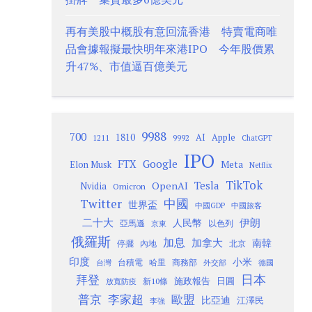
再有美股中概股有意回流香港 特賣電商唯
品會據報擬最快明年來港IPO 今年股價累
升47%、市值逼百億美元
9988
700
1810
AI
Apple
1211
9992
ChatGPT
IPO
Google
FTX
Meta
Elon Musk
Netflix
TikTok
Tesla
OpenAI
Nvidia
Omicron
Twitter
中國
世界盃
中國GDP
中國旅客
二十大
伊朗
人民幣
以色列
亞馬遜
京東
俄羅斯
加息
加拿大
南韓
內地
停擺
北京
印度
小米
台灣
台積電
哈里
商務部
外交部
德國
日本
拜登
施政報告
日圓
新10條
放寬防疫
歐盟
普京
李家超
比亞迪
江澤民
李強