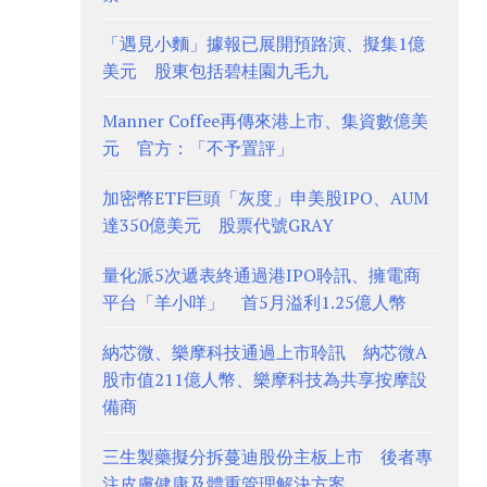
「遇見小麵」據報已展開預路演、擬集1億
美元 股東包括碧桂園九毛九
Manner Coffee再傳來港上市、集資數億美
元 官方：「不予置評」
加密幣ETF巨頭「灰度」申美股IPO、AUM
達350億美元 股票代號GRAY
量化派5次遞表終通過港IPO聆訊、擁電商
平台「羊小咩」 首5月溢利1.25億人幣
納芯微、樂摩科技通過上市聆訊 納芯微A
股市值211億人幣、樂摩科技為共享按摩設
備商
三生製藥擬分拆蔓迪股份主板上市 後者專
注皮膚健康及體重管理解決方案