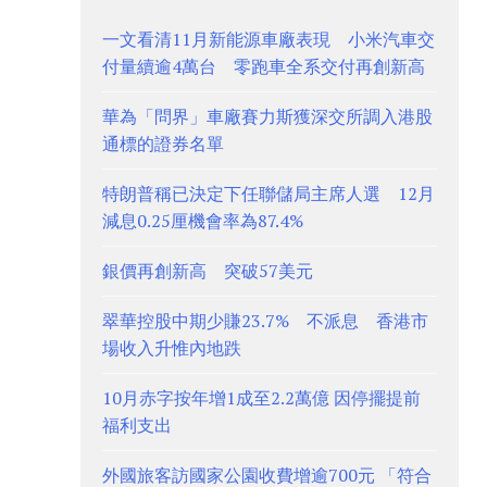
一文看清11月新能源車廠表現 小米汽車交
付量續逾4萬台 零跑車全系交付再創新高
華為「問界」車廠賽力斯獲深交所調入港股
通標的證券名單
特朗普稱已決定下任聯儲局主席人選 12月
減息0.25厘機會率為87.4%
銀價再創新高 突破57美元
翠華控股中期少賺23.7% 不派息 香港市
場收入升惟內地跌
10月赤字按年增1成至2.2萬億 因停擺提前
福利支出
外國旅客訪國家公園收費增逾700元 「符合