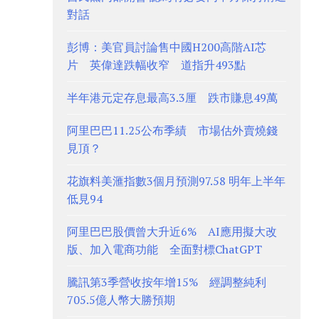
對話
彭博：美官員討論售中國H200高階AI芯
片 英偉達跌幅收窄 道指升493點
半年港元定存息最高3.3厘 跌市賺息49萬
阿里巴巴11.25公布季績 市場估外賣燒錢
見頂？
花旗料美滙指數3個月預測97.58 明年上半年
低見94
阿里巴巴股價曾大升近6% AI應用擬大改
版、加入電商功能 全面對標ChatGPT
騰訊第3季營收按年增15% 經調整純利
705.5億人幣大勝預期