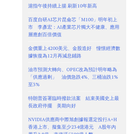
滬指午後持續上揚 刷新10年新高
百度自研AI芯片昆侖芯「M100」明年初上
市 李彥宏：AI產業芯片獨大不健康、應用
層應創百倍價值
金價重上4200美元、金股造好 憧憬經濟數
據恢復為12月再減息鋪路
油市預測大轉向、OPEC改為預計明年略為
「供應過剩」 油價急跌4%、三桶油跌1%
至3%
特朗普簽署臨時撥款法案 結束美國史上最
長政府停擺 美期向好
NVIDIA供應商中際旭創據報選定投行A+H
香港上市、擬集至少234億港元 A股年內