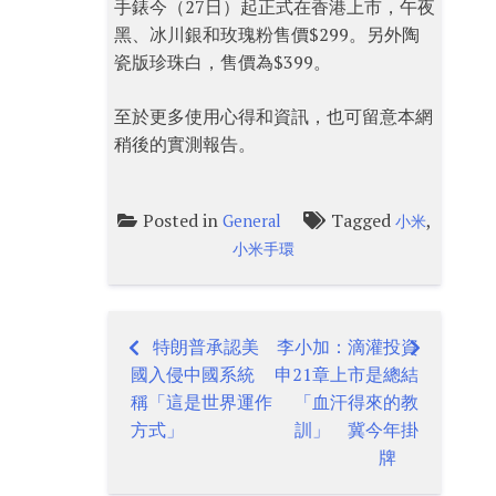
手錶今（27日）起正式在香港上市，午夜
黑、冰川銀和玫瑰粉售價$299。另外陶
瓷版珍珠白，售價為$399。
至於更多使用心得和資訊，也可留意本網
稍後的實測報告。
Posted in
Tagged
,
General
小米
小米手環
特朗普承認美
李小加：滴灌投資
Post
國入侵中國系統
申21章上市是總結
navigation
稱「這是世界運作
「血汗得來的教
方式」
訓」 冀今年掛
牌