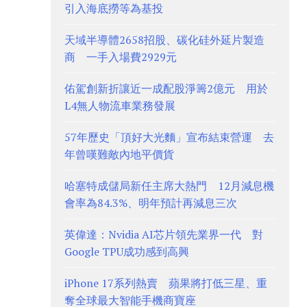
引入海底撈等為基投
天域半導體2658招股、碳化硅外延片製造
商 一手入場費2929元
佑駕創新折讓近一成配股淨籌2億元 用於
L4無人物流車業務發展
57年歷史「頂好大光麵」宣布結束營運 去
年曾嘆難敵內地平價貨
哈塞特成儲局新任主席大熱門 12月減息機
會率為84.3%、明年預計再減息三次
英偉達：Nvidia AI芯片領先業界一代 對
Google TPU成功感到高興
iPhone 17系列熱賣 蘋果將打低三星、重
奪全球最大智能手機商寶座