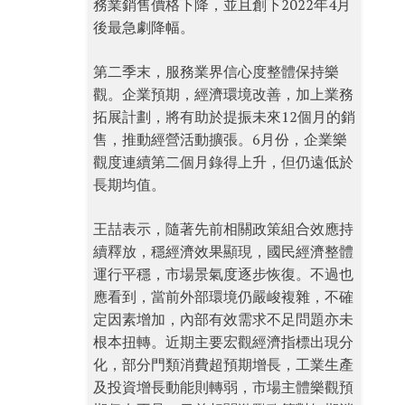
務業銷售價格下降，並且創下2022年4月
後最急劇降幅。
第二季末，服務業界信心度整體保持樂
觀。企業預期，經濟環境改善，加上業務
拓展計劃，將有助於提振未來12個月的銷
售，推動經營活動擴張。6月份，企業樂
觀度連續第二個月錄得上升，但仍遠低於
長期均值。
王喆表示，隨著先前相關政策組合效應持
續釋放，穩經濟效果顯現，國民經濟整體
運行平穩，市場景氣度逐步恢復。不過也
應看到，當前外部環境仍嚴峻複雜，不確
定因素增加，內部有效需求不足問題亦未
根本扭轉。近期主要宏觀經濟指標出現分
化，部分門類消費超預期增長，工業生產
及投資增長動能則轉弱，市場主體樂觀預