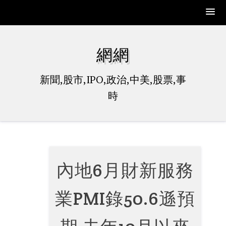
Skip
to
網網
content
新聞,股市,IPO,政治,中美,股票,事
時
內地6月財新服務
業PMI錄50.6遜預