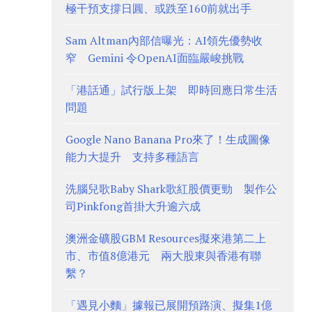
極干預支撐日圓、或跌至160前就出手
Sam Altman內部信曝光：AI領先優勢收
窄 Gemini 令OpenAI面臨嚴峻挑戰
「港話通」試行版上架 即時回應日常生活
問題
Google Nano Banana Pro來了！生成圖像
能力大提升 支持多種語言
洗腦兒歌Baby Shark歌紅股價更勁 製作公
司Pinkfong首掛大升逾六成
澳洲金礦股GBM Resources擬來港第二上
市、市值8億港元 兩大股東與香港有聯
繫？
「遇見小麵」據報已展開預路演、擬集1億