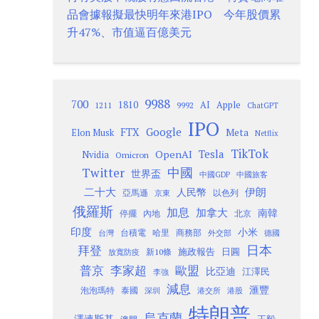
品會據報擬最快明年來港IPO 今年股價累
升47%、市值逼百億美元
9988
700
1810
AI
Apple
1211
9992
ChatGPT
IPO
Google
FTX
Meta
Elon Musk
Netflix
TikTok
Tesla
OpenAI
Nvidia
Omicron
Twitter
中國
世界盃
中國GDP
中國旅客
二十大
伊朗
人民幣
以色列
亞馬遜
京東
俄羅斯
加息
加拿大
南韓
內地
停擺
北京
印度
小米
台灣
台積電
哈里
商務部
外交部
德國
日本
拜登
施政報告
日圓
新10條
放寬防疫
歐盟
普京
李家超
比亞迪
江澤民
李強
減息
滙豐
泡泡瑪特
泰國
深圳
港股
港交所
特朗普
烏克蘭