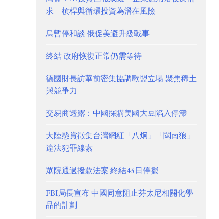
求 槓桿與循環投資為潛在風險
烏暫停和談 俄促美避升級戰事
終結 政府恢復正常仍需等待
德國財長訪華前密集協調歐盟立場 聚焦稀土
與競爭力
交易商透露：中國採購美國大豆陷入停滯
大陸懸賞徵集台灣網紅「八炯」「閩南狼」
違法犯罪線索
眾院通過撥款法案 終結43日停擺
FBI局長宣布 中國同意阻止芬太尼相關化學
品的計劃