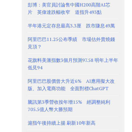
彭博：美官員討論售中國H200高階AI芯
片 英偉達跌幅收窄 道指升493點
半年港元定存息最高3.3厘 跌市賺息49萬
阿里巴巴11.25公布季績 市場估外賣燒錢
見頂？
花旗料美滙指數3個月預測97.58 明年上半年
低見94
阿里巴巴股價曾大升近6% AI應用擬大改
版、加入電商功能 全面對標ChatGPT
騰訊第3季營收按年增15% 經調整純利
705.5億人幣大勝預期
滬指午後持續上揚 刷新10年新高