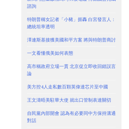
諮詢
特朗普稱女記者「小豬」捱轟 白宮發言人：
總統坦率透明
澤連斯基接獲美國和平方案 將與特朗普商討
一文看懂俄美如何表態
高市稱政府立場一貫 北京促立即收回錯誤言
論
美方控4人走私數百顆英偉達芯片至中國
王文濤晤美駐華大使 就出口管制表達關切
自民黨內部開會 認為有必要同中方保持溝通
對話