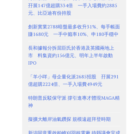
孖展147億超購334倍 一手入場費約2885
元、比亞迪有份持股
創新實業2788暗盤最多收升31%、每手帳面
賺1680元 一手中籤率10%、申180手穩中
長和據報分拆屈臣氏於香港及英國兩地上
市 料集資約156億元、明年上半年啟動
IPO
「羊小咩」母企量化派2685招股 孖展291
億超購2224倍、一手入場費4949元
特朗普反駁保守派 撐引進專才體現MAGA精
神
擬擴大離岸油氣鑽探 規模遠超拜登時期
新潟同意重啟柏崎刈羽核電廠 待縣議會完成