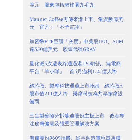
美元 股東包括碧桂園九毛九
Manner Coffee再傳來港上市、集資數億美
元 官方：「不予置評」
加密幣ETF巨頭「灰度」申美股IPO、AUM
達350億美元 股票代號GRAY
量化派5次遞表終通過港IPO聆訊、擁電商
平台「羊小咩」 首5月溢利1.25億人幣
納芯微、樂摩科技通過上市聆訊 納芯微A
股市值211億人幣、樂摩科技為共享按摩設
備商
三生製藥擬分拆蔓迪股份主板上市 後者專
注皮膚健康及體重管理解決方案
海偉股份9609招股、從事製造電容器薄膜