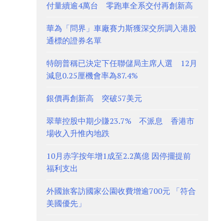
付量續逾4萬台 零跑車全系交付再創新高
華為「問界」車廠賽力斯獲深交所調入港股
通標的證券名單
特朗普稱已決定下任聯儲局主席人選 12月
減息0.25厘機會率為87.4%
銀價再創新高 突破57美元
翠華控股中期少賺23.7% 不派息 香港市
場收入升惟內地跌
10月赤字按年增1成至2.2萬億 因停擺提前
福利支出
外國旅客訪國家公園收費增逾700元 「符合
美國優先」