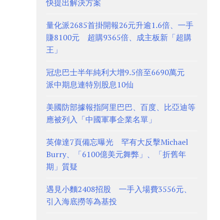
快提出解決方案
量化派2685首掛開報26元升逾1.6倍、一手
賺8100元 超購9365倍、成主板新「超購
王」
冠忠巴士半年純利大增9.5倍至6690萬元
派中期息連特別股息10仙
美國防部據報指阿里巴巴、百度、比亞迪等
應被列入「中國軍事企業名單」
英偉達7頁備忘曝光 罕有大反擊Michael
Burry、「6100億美元舞弊」、「折舊年
期」質疑
遇見小麵2408招股 一手入場費3556元、
引入海底撈等為基投