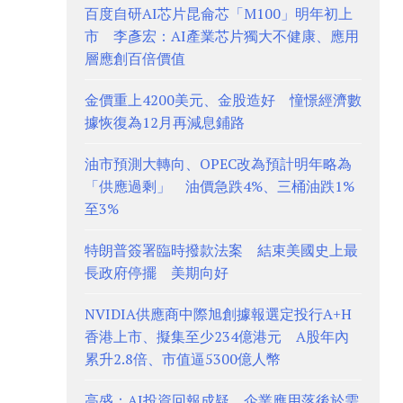
百度自研AI芯片昆侖芯「M100」明年初上
市 李彥宏：AI產業芯片獨大不健康、應用
層應創百倍價值
金價重上4200美元、金股造好 憧憬經濟數
據恢復為12月再減息鋪路
油市預測大轉向、OPEC改為預計明年略為
「供應過剩」 油價急跌4%、三桶油跌1%
至3%
特朗普簽署臨時撥款法案 結束美國史上最
長政府停擺 美期向好
NVIDIA供應商中際旭創據報選定投行A+H
香港上市、擬集至少234億港元 A股年內
累升2.8倍、市值逼5300億人幣
高盛：AI投資回報成疑 企業應用落後於需