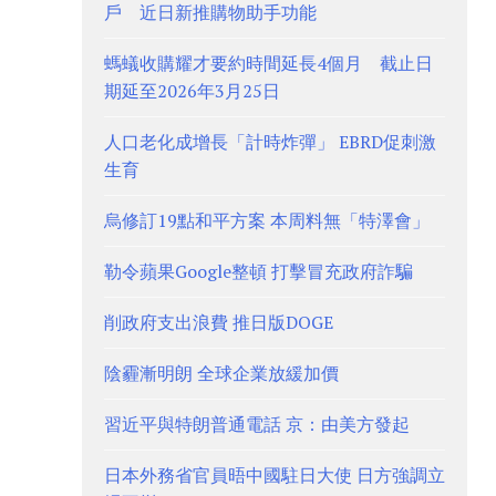
戶 近日新推購物助手功能
螞蟻收購耀才要約時間延長4個月 截止日
期延至2026年3月25日
人口老化成增長「計時炸彈」 EBRD促刺激
生育
烏修訂19點和平方案 本周料無「特澤會」
勒令蘋果Google整頓 打擊冒充政府詐騙
削政府支出浪費 推日版DOGE
陰霾漸明朗 全球企業放緩加價
習近平與特朗普通電話 京：由美方發起
日本外務省官員晤中國駐日大使 日方強調立