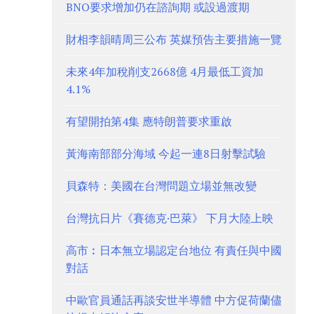
BNO要求增加仍在諮詢期 或設過渡期
財相李韻晴周三公布 英媒預告主要措施一覽
未來4年加稅削支2668億 4月最低工資加
4.1%
有望開拍第4集 應特朗普要求重啟
黃海南部部分海域 今起一連8日射擊試驗
貝森特：美國在台灣問題立場並無改變
台灣抗日片《賽德克·巴萊》 下月大陸上映
高市︰日本無立場認定台地位 有責任與中國
對話
中歐官員通話再談安世半導體 中方促荷蘭儘