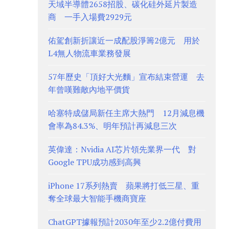
天域半導體2658招股、碳化硅外延片製造
商 一手入場費2929元
佑駕創新折讓近一成配股淨籌2億元 用於
L4無人物流車業務發展
57年歷史「頂好大光麵」宣布結束營運 去
年曾嘆難敵內地平價貨
哈塞特成儲局新任主席大熱門 12月減息機
會率為84.3%、明年預計再減息三次
英偉達：Nvidia AI芯片領先業界一代 對
Google TPU成功感到高興
iPhone 17系列熱賣 蘋果將打低三星、重
奪全球最大智能手機商寶座
ChatGPT據報預計2030年至少2.2億付費用