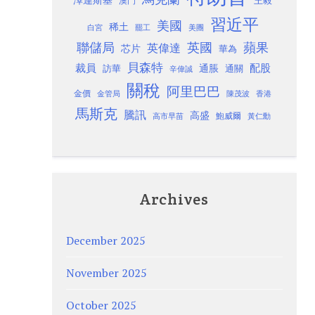
澤連斯基
澳門
王毅
習近平
美國
稀土
白宮
罷工
美團
聯儲局
蘋果
英國
英偉達
芯片
華為
貝森特
裁員
配股
通脹
訪華
通關
辛偉誠
關稅
阿里巴巴
金價
金管局
香港
陳茂波
馬斯克
騰訊
高盛
高市早苗
鮑威爾
黃仁勳
Archives
December 2025
November 2025
October 2025