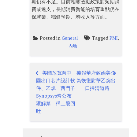
期仍有不足。目前相關激勵政策對短期消
費或透支，長期消費勢能的培育重點仍在
保就業、穩健預期、增收入等方面。
Posted in
Tagged
,
General
PMI
內地
美國放寬向中
據報華府致函美企
Post
國出口芯片設計軟
為恢復對華乙烷出
navigation
件、乙烷 西門子
口掃清道路
Synopsys齊公布
獲解禁 稀土股回
吐