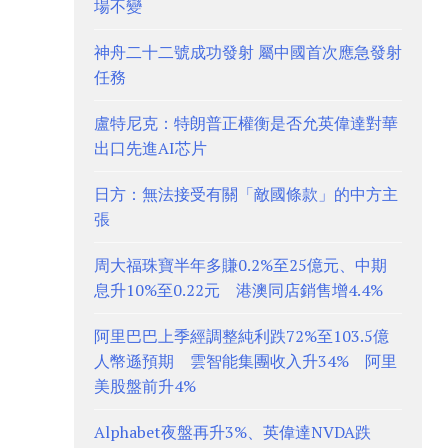
場不變
神舟二十二號成功發射 屬中國首次應急發射
任務
盧特尼克：特朗普正權衡是否允英偉達對華
出口先進AI芯片
日方：無法接受有關「敵國條款」的中方主
張
周大福珠寶半年多賺0.2%至25億元、中期
息升10%至0.22元 港澳同店銷售增4.4%
阿里巴巴上季經調整純利跌72%至103.5億
人幣遜預期 雲智能集團收入升34% 阿里
美股盤前升4%
Alphabet夜盤再升3%、英偉達NVDA跌