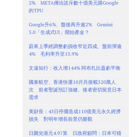
2% META傳洽談斥數十億美元購Google
的TPU
Google升6%、盤後再升逾2% Gemini
3.0「生成式UI」開始產金？
蔚來上季經調整虧損收窄近四成、盤前彈逾
4% 毛利率升至13.9%
文遠知行：收入增144% 阿布扎比盈虧平衡
國泰航空、香港快運10月共接載320萬人
次 前者聖誕預訂強健、後者密切留意日本
需求
美財長：43日停擺造成110億美元永久經濟
損失 對明年增長前景仍樂觀
日圓兌港元4.97算 日政府顧問：日本可積