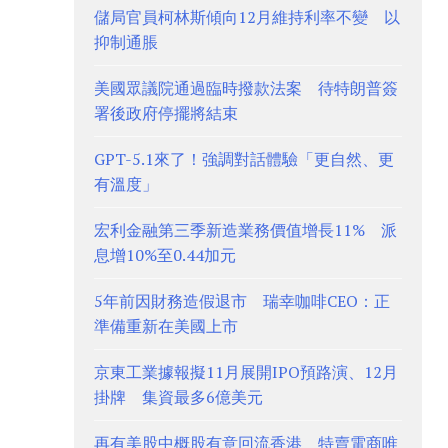
儲局官員柯林斯傾向12月維持利率不變 以
抑制通脹
美國眾議院通過臨時撥款法案 待特朗普簽
署後政府停擺將結束
GPT-5.1來了！強調對話體驗「更自然、更
有溫度」
宏利金融第三季新造業務價值增長11% 派
息增10%至0.44加元
5年前因財務造假退市 瑞幸咖啡CEO：正
準備重新在美國上市
京東工業據報擬11月展開IPO預路演、12月
掛牌 集資最多6億美元
再有美股中概股有意回流香港 特賣電商唯