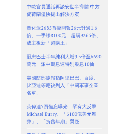
中歐官員通話再談安世半導體 中方
促荷蘭儘快提出解決方案
量化派2685首掛開報26元升逾1.6
倍、一手賺8100元 超購9365倍、
成主板新「超購王」
冠忠巴士半年純利大增9.5倍至6690
萬元 派中期息連特別股息10仙
美國防部據報指阿里巴巴、百度、
比亞迪等應被列入「中國軍事企業
名單」
英偉達7頁備忘曝光 罕有大反擊
Michael Burry、「6100億美元舞
弊」、「折舊年期」質疑