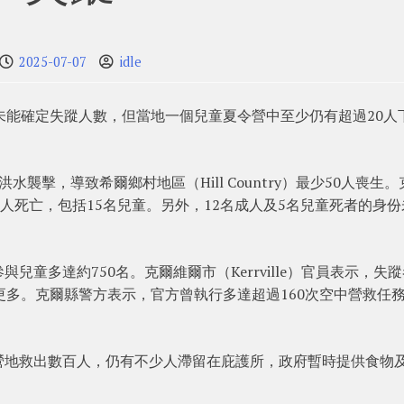
2025-07-07
idle
未能確定失蹤人數，但當地一個兒童夏令營中至少仍有超過20人
襲擊，導致希爾鄉村地區（Hill Country）最少50人喪生。
少43人死亡，包括15名兒童。另外，12名成人及5名兒童死者的身份
與兒童多達約750名。克爾維爾市（Kerrville）官員表示，失
更多。克爾縣警方表示，官方曾執行多達超過160次空中營救任
ic營地救出數百人，仍有不少人滯留在庇護所，政府暫時提供食物