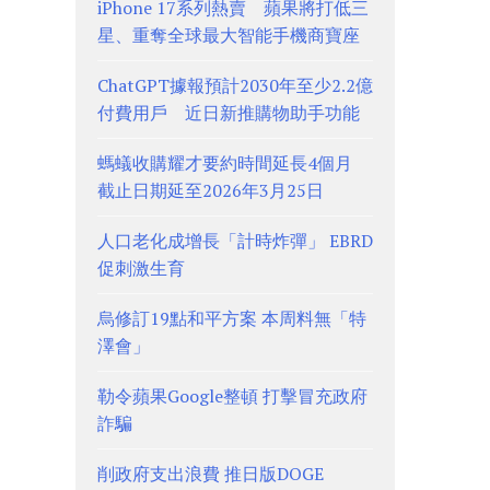
iPhone 17系列熱賣 蘋果將打低三
星、重奪全球最大智能手機商寶座
ChatGPT據報預計2030年至少2.2億
付費用戶 近日新推購物助手功能
螞蟻收購耀才要約時間延長4個月
截止日期延至2026年3月25日
人口老化成增長「計時炸彈」 EBRD
促刺激生育
烏修訂19點和平方案 本周料無「特
澤會」
勒令蘋果Google整頓 打擊冒充政府
詐騙
削政府支出浪費 推日版DOGE