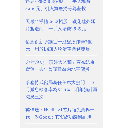
遇見小麵2408招股 一手入場費
3556元、引入海底撈等為基投
天域半導體2658招股、碳化硅外延
片製造商 一手入場費2929元
佑駕創新折讓近一成配股淨籌2億
元 用於L4無人物流車業務發展
57年歷史「頂好大光麵」宣布結束
營運 去年曾嘆難敵內地平價貨
哈塞特成儲局新任主席大熱門 12
月減息機會率為84.3%、明年預計再
減息三次
英偉達：Nvidia AI芯片領先業界一
代 對Google TPU成功感到高興