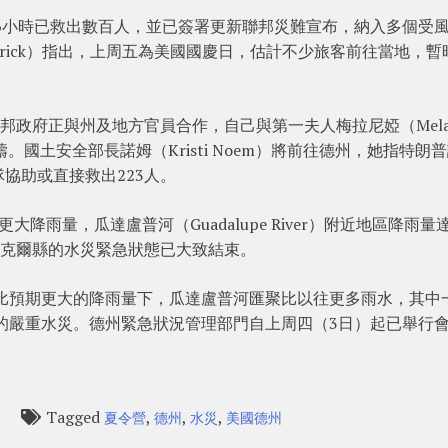
過去36小時已救出數百人，並已簽署更新聯邦災難宣布，納入多個受
trick）指出，上周五為美國國慶日，估計不少旅客前往當地，暫
，聯邦政府正與州及地方官員合作，自己與第一夫人梅拉尼婭（Melan
。國土安全部長諾姆（Kristi Noem）將前往德州，她指特朗
協助或直接救出223人。
降雨量，瓜達盧普河（Guadalupe River）附近地區降雨量
，克爾縣的水災緊急狀態已大致結束。
解釋，比預期更大的降雨量下，瓜達盧普河匯聚比以往更多雨水，其中
年的嚴重水災。德州緊急狀況管理部門自上周四（3日）起已舉行
Tagged
,
,
,
l
夏令營
德州
水災
美國德州