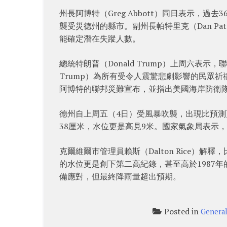
州長阿博特（Greg Abbott）同日表示，
襲受災德州的縣市。副州長帕特里克（Dan Pa
能確定潛在失蹤人數。
總統特朗普（Donald Trump）上周六表示
Trump）為所有受令人震驚悲劇影響的民眾祈禱
阿博特的聯邦災難宣布，並指出美國海岸防衛隊
德州自上周五（4日）受風暴吹襲，出現比預測更大
38厘米，水位更是高見9米。國家氣象局表示
克爾維爾市管理員賴斯（Dalton Rice）
的水位更是創下第二高紀錄，甚至高於1987
備應對，但最終降雨量超出預期。
Posted in
Genera