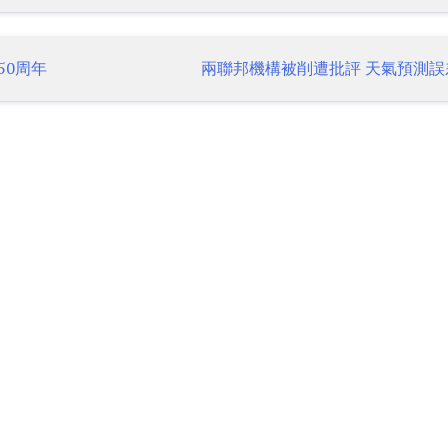
50周年
兩聯邦機構被削遭批評 天氣預測誤