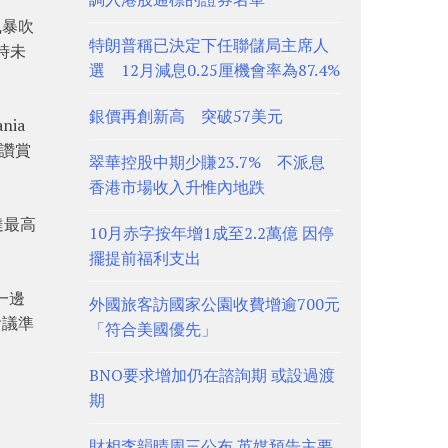
風暴吹
特朗普稱已決定下任聯儲局主席人
時未
選 12月減息0.25厘機會率為87.4%
銀價再創新高 突破57美元
ia
普讚賞
翠華控股中期少賺23.7% 不派息
香港市場收入升惟內地跌
達最高
10月赤字按年增1成至2.2萬億 因停
擺提前福利支出
一邊
外國旅客訪國家公園收費增逾700元
會議準
「符合美國優先」
BNO要求增加仍在諮詢期 或設過渡
期
財相李韻晴周三公布 英媒預告主要