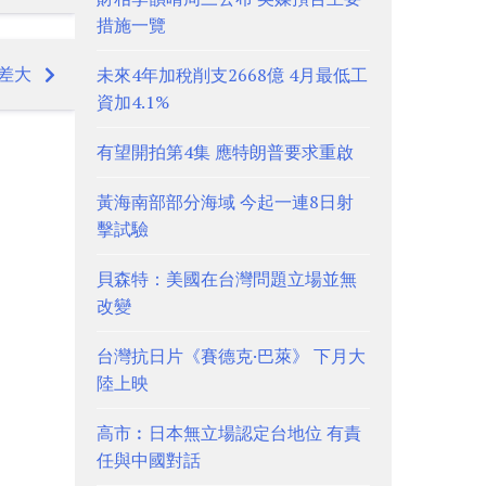
措施一覽
差大
未來4年加稅削支2668億 4月最低工
資加4.1%
有望開拍第4集 應特朗普要求重啟
黃海南部部分海域 今起一連8日射
擊試驗
貝森特：美國在台灣問題立場並無
改變
台灣抗日片《賽德克·巴萊》 下月大
陸上映
高市︰日本無立場認定台地位 有責
任與中國對話