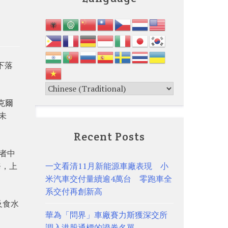
下落
克爾
未
Recent Posts
蹤者中
務，上
一文看清11月新能源車廠表現 小
米汽車交付量續逾4萬台 零跑車全
系交付再創新高
及食水
華為「問界」車廠賽力斯獲深交所
調入港股通標的證券名單