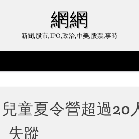
網網
新聞,股市,IPO,政治,中美,股票,事時
 兒童夏令營超過20
失蹤