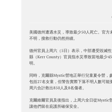
美國德州遭遇水災，導致最少50人死亡。官方
不明，搜救行動仍然持續。
德州官員上周六（5日）表示，中部遭受毀滅性洪水
縣（Kerr County）官員指水災導致當地最
明。
同時，克爾縣Mystic營地正舉行兒童夏令營，參
包括27名女童，但警告實際下落不明人數可能
周六合計救出850人及8名傷者。
克爾維爾官員及後指出，上周六全日從Myst
讓他們留在庇護所確保安全。