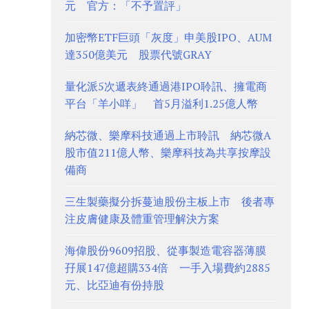
元 官方：「不予置評」
加密幣ETF巨頭「灰度」申美股IPO、AUM
達350億美元 股票代號GRAY
量化派5次遞表終通過港IPO聆訊、擁電商
平台「羊小咩」 首5月溢利1.25億人幣
納芯微、樂摩科技通過上市聆訊 納芯微A
股市值211億人幣、樂摩科技為共享按摩設
備商
三生製藥擬分拆蔓迪股份主板上市 後者專
注皮膚健康及體重管理解決方案
海偉股份9609招股、從事製造電容器薄膜
孖展147億超購334倍 一手入場費約2885
元、比亞迪有份持股