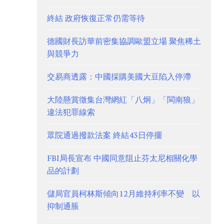
終結 政府恢復正常仍需等待
德國財長訪華前密集協調歐盟立場 聚焦稀土
與競爭力
交易商透露：中國採購美國大豆陷入停滯
大陸懸賞徵集台灣網紅「八炯」「閩南狼」
違法犯罪線索
眾院通過撥款法案 終結43日停擺
FBI局長宣布 中國同意阻止芬太尼相關化學
品的計劃
儲局官員柯林斯傾向12月維持利率不變 以
抑制通脹