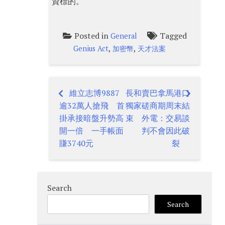
資標的。
Posted in
Tagged
General
,
,
Genius Act
加密幣
天才法案
維立志博9887
長和賣巴拿馬港口
Post
逾32萬人搶飛 首
獨家磋商期周末結
navigation
掛承接暗盤升勢高
束 外電：交易談
開一倍 一手帳面
判不會因此破
賺3740元
裂
Search
Search