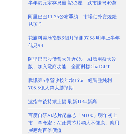
半年港元定存息最高3.3厘 跌市賺息49萬
阿里巴巴11.25公布季績 市場估外賣燒錢
見頂？
花旗料美滙指數3個月預測97.58 明年上半年
低見94
阿里巴巴股價曾大升近6% AI應用擬大改
版、加入電商功能 全面對標ChatGPT
騰訊第3季營收按年增15% 經調整純利
705.5億人幣大勝預期
滬指午後持續上揚 刷新10年新高
百度自研AI芯片昆侖芯「M100」明年初上
市 李彥宏：AI產業芯片獨大不健康、應用
層應創百倍價值