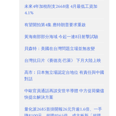
未來4年加稅削支2668億 4月最低工資加
4.1%
有望開拍第4集 應特朗普要求重啟
黃海南部部分海域 今起一連8日射擊試驗
貝森特：美國在台灣問題立場並無改變
台灣抗日片《賽德克·巴萊》 下月大陸上映
高市︰日本無立場認定台地位 有責任與中國
對話
中歐官員通話再談安世半導體 中方促荷蘭儘
快提出解決方案
量化派2685首掛開報26元升逾1.6倍、一手
賺8100元 超購9365倍、成主板新「超購