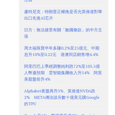
盧特尼克：特朗普正權衡是否允英偉達對華
出口先進AI芯片
日方：無法接受有關「敵國條款」的中方主
張
周大福珠寶半年多賺0.2%至25億元、中期
息升10%至0.22元 港澳同店銷售增4.4%
阿里巴巴上季經調整純利跌72%至103.5億
人幣遜預期 雲智能集團收入升34% 阿里
美股盤前升4%
Alphabet夜盤再升3%、英偉達NVDA跌
2% META傳洽談斥數十億美元購Google
的TPU