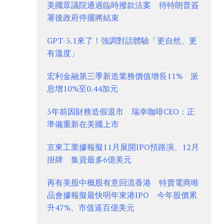
美國眾議院通過臨時撥款法案 待特朗普簽
署後政府停擺將結束
GPT-5.1來了！強調對話體驗「更自然、更
有溫度」
宏利金融第三季新造業務價值增長11% 派
息增10%至0.44加元
5年前因財務造假退市 瑞幸咖啡CEO：正
準備重新在美國上市
京東工業據報擬11月展開IPO預路演、12月
掛牌 集資最多6億美元
再有美股中概股有意回流香港 特賣電商唯
品會據報擬最快明年來港IPO 今年股價累
升47%、市值逼百億美元