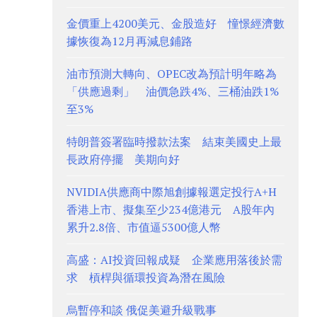
金價重上4200美元、金股造好 憧憬經濟數
據恢復為12月再減息鋪路
油市預測大轉向、OPEC改為預計明年略為
「供應過剩」 油價急跌4%、三桶油跌1%
至3%
特朗普簽署臨時撥款法案 結束美國史上最
長政府停擺 美期向好
NVIDIA供應商中際旭創據報選定投行A+H
香港上市、擬集至少234億港元 A股年內
累升2.8倍、市值逼5300億人幣
高盛：AI投資回報成疑 企業應用落後於需
求 槓桿與循環投資為潛在風險
烏暫停和談 俄促美避升級戰事