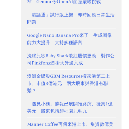
窄 Gemini 令OpenAI面臨嚴峻挑戰
「港話通」試行版上架 即時回應日常生活
問題
Google Nano Banana Pro來了！生成圖像
能力大提升 支持多種語言
洗腦兒歌Baby Shark歌紅股價更勁 製作公
司Pinkfong首掛大升逾六成
澳洲金礦股GBM Resources擬來港第二上
市、市值8億港元 兩大股東與香港有聯
繫？
「遇見小麵」據報已展開預路演、擬集1億
美元 股東包括碧桂園九毛九
Manner Coffee再傳來港上市、集資數億美