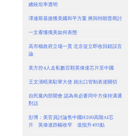
總統坦率透明
澤連斯基接獲美國和平方案 將與特朗普商討
一文看懂俄美如何表態
高市稱政府立場一貫 北京促立即收回錯誤言
論
美方控4人走私數百顆英偉達芯片至中國
王文濤晤美駐華大使 就出口管制表達關切
自民黨內部開會 認為有必要同中方保持溝通
對話
彭博：美官員討論售中國H200高階AI芯
片 英偉達跌幅收窄 道指升493點