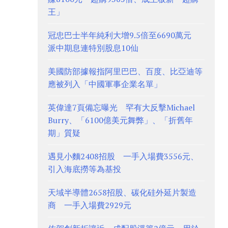
王」
冠忠巴士半年純利大增9.5倍至6690萬元
派中期息連特別股息10仙
美國防部據報指阿里巴巴、百度、比亞迪等
應被列入「中國軍事企業名單」
英偉達7頁備忘曝光 罕有大反擊Michael
Burry、「6100億美元舞弊」、「折舊年
期」質疑
遇見小麵2408招股 一手入場費3556元、
引入海底撈等為基投
天域半導體2658招股、碳化硅外延片製造
商 一手入場費2929元