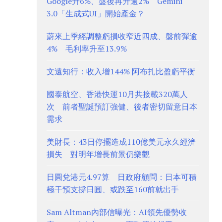
Google升6%、盤後再升逾2% Gemini
3.0「生成式UI」開始產金？
蔚來上季經調整虧損收窄近四成、盤前彈逾
4% 毛利率升至13.9%
文遠知行：收入增144% 阿布扎比盈虧平衡
國泰航空、香港快運10月共接載320萬人
次 前者聖誕預訂強健、後者密切留意日本
需求
美財長：43日停擺造成110億美元永久經濟
損失 對明年增長前景仍樂觀
日圓兌港元4.97算 日政府顧問：日本可積
極干預支撐日圓、或跌至160前就出手
Sam Altman內部信曝光：AI領先優勢收