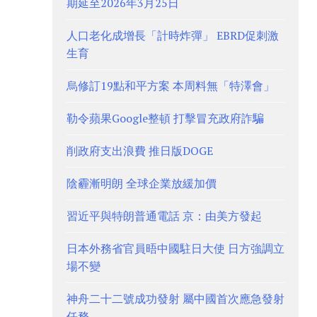
期延至2026年3月25日
人口老化成增長「計時炸彈」 EBRD促刺激
生育
烏修訂19點和平方案 本周料無「特澤會」
勒令蘋果Google整頓 打擊冒充政府詐騙
削政府支出浪費 推日版DOGE
陰霾漸明朗 全球企業放緩加價
習近平與特朗普通電話 京：由美方發起
日本外務省官員晤中國駐日大使 日方強調立
場不變
神舟二十二號成功發射 屬中國首次應急發射
任務