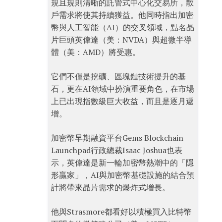
規且規則清晰的託管式中心化交易所，散
戶需求將使其持續獲益。他同時指出加密
幣與人工智能（AI）的交叉領域，點名晶
片巨頭英偉達（美：NVDA）與超微半導
體（美：AMD）將受惠。
它們不僅是挖礦、區塊鏈技術提升的基
石，更在AI領域中扮演重要角色，在市場
上已出現指數級巨大收益，而且是逐月遞
增。
加密幣早期融資平台Gems Blockchain
Launchpad行政總裁Isaac Joshua也表
示，英偉達是新一輪加密幣熱潮中的「隱
形贏家」，AI與加密幣基礎設施的結合預
計將帶來晶片需求的爆炸式增長。
他與Strasmore都看好以積極買入比特幣