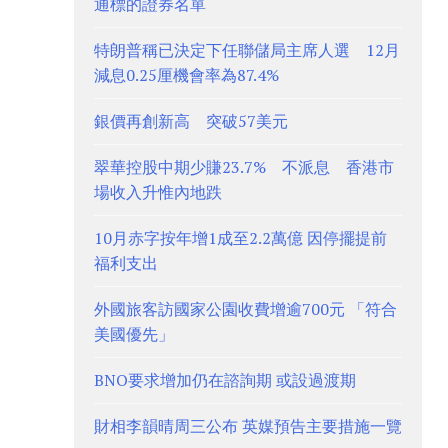
通標的證券名單
特朗普稱已決定下任聯儲局主席人選 12月
減息0.25厘機會率為87.4%
銀價再創新高 突破57美元
翠華控股中期少賺23.7% 不派息 香港市
場收入升惟內地跌
10月赤字按年增1成至2.2萬億 因停擺提前
福利支出
外國旅客訪國家公園收費增逾700元 「符合
美國優先」
BNO要求增加仍在諮詢期 或設過渡期
財相李韻晴周三公布 英媒預告主要措施一覽