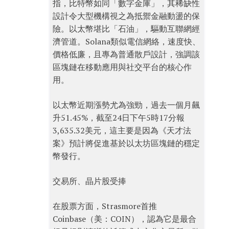
指，比特幣如同「數字金庫」，其稀缺性
設計令大型機構視之為抵禦金融動盪的保
險。以太幣堪比「石油」，驅動互聯網經
濟管道。Solana類似電信網絡，速度快、
價格低廉，且專為普通散戶設計，強調該
區塊鏈在移動應用與社交平台的核心作
用。
以太幣近期漲勢尤為強勁，過去一個月飆
升51.45%，截至24日下午5時17分報
3,635.32美元，這主要是因為《天才法
案》預計將促進基於以太坊區塊鏈的穩定
幣發行。
交易所、晶片股受捧
在股票方面，Strasmore首推
Coinbase（美：COIN），認為它是最合