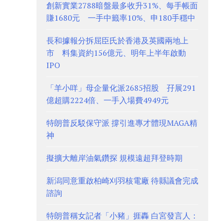
創新實業2788暗盤最多收升31%、每手帳面
賺1680元 一手中籤率10%、申180手穩中
長和據報分拆屈臣氏於香港及英國兩地上
市 料集資約156億元、明年上半年啟動
IPO
「羊小咩」母企量化派2685招股 孖展291
億超購2224倍、一手入場費4949元
特朗普反駁保守派 撐引進專才體現MAGA精
神
擬擴大離岸油氣鑽探 規模遠超拜登時期
新潟同意重啟柏崎刈羽核電廠 待縣議會完成
諮詢
特朗普稱女記者「小豬」捱轟 白宮發言人：