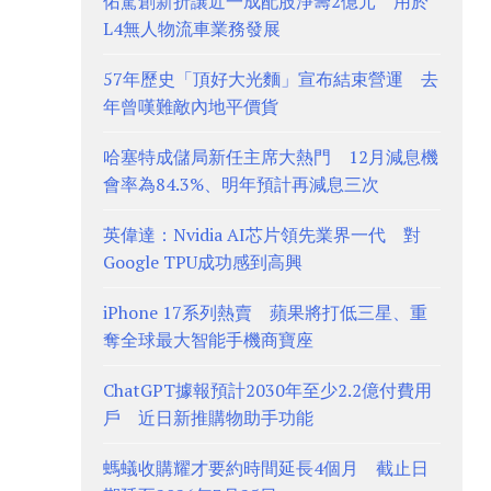
佑駕創新折讓近一成配股淨籌2億元 用於
L4無人物流車業務發展
57年歷史「頂好大光麵」宣布結束營運 去
年曾嘆難敵內地平價貨
哈塞特成儲局新任主席大熱門 12月減息機
會率為84.3%、明年預計再減息三次
英偉達：Nvidia AI芯片領先業界一代 對
Google TPU成功感到高興
iPhone 17系列熱賣 蘋果將打低三星、重
奪全球最大智能手機商寶座
ChatGPT據報預計2030年至少2.2億付費用
戶 近日新推購物助手功能
螞蟻收購耀才要約時間延長4個月 截止日