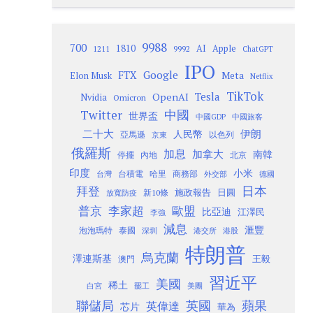
9988
700
1810
AI
Apple
1211
9992
ChatGPT
IPO
Google
FTX
Meta
Elon Musk
Netflix
TikTok
Tesla
OpenAI
Nvidia
Omicron
Twitter
中國
世界盃
中國GDP
中國旅客
二十大
伊朗
人民幣
以色列
亞馬遜
京東
俄羅斯
加息
加拿大
南韓
內地
停擺
北京
印度
小米
台灣
台積電
哈里
商務部
外交部
德國
日本
拜登
施政報告
日圓
新10條
放寬防疫
歐盟
普京
李家超
比亞迪
江澤民
李強
減息
滙豐
泡泡瑪特
泰國
深圳
港股
港交所
特朗普
烏克蘭
澤連斯基
澳門
王毅
習近平
美國
稀土
白宮
罷工
美團
聯儲局
蘋果
英國
英偉達
芯片
華為