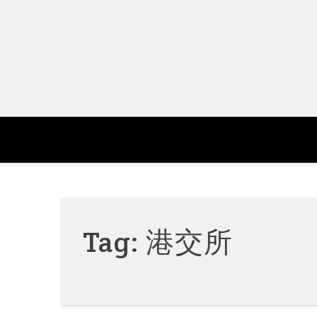
Skip
to
content
Tag:
港交所