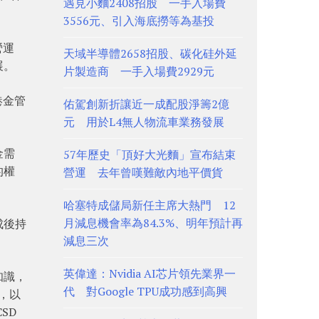
遇見小麵2408招股 一手入場費
3556元、引入海底撈等為基投
營運
天域半導體2658招股、碳化硅外延
展。
片製造商 一手入場費2929元
港金管
佑駕創新折讓近一成配股淨籌2億
元 用於L4無人物流車業務發展
金需
57年歷史「頂好大光麵」宣布結束
的權
營運 去年曾嘆難敵內地平價貨
哈塞特成儲局新任主席大熱門 12
月減息機會率為84.3%、明年預計再
成後持
減息三次
英偉達：Nvidia AI芯片領先業界一
知識，
代 對Google TPU成功感到高興
，以
SD