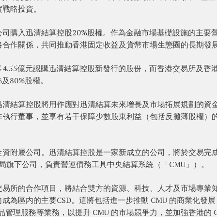
實戰略投資。
司購入迅清結算控股20%股權。作為金融市場基礎設施的主要
略合作關係，共同推動香港固定收益及貨幣市場生態圈的長期發
4.55億元認購迅清結算控股新發行的股份，而香港交易所及香
及80%股權。
迅清結算控股將用作應對迅清結算未來增長及市場拓展規劃的資
非執行董事，並享有若干保障少數股東利益（包括反攤薄股權）
全資附屬公司。迅清結算控股是一家新成立的公司，將於交易完
管局旗下公司，負責營運債務工具中央結算系統（「CMU」）。
交易所的合作項目，將結合雙方的資源、科技、人才及市場專業
為區内的主要CSD。這將包括進一步推動 CMU 的商業化發展
品管理服務等業務，以提升 CMU 的市場競爭力，並加強香港的 C