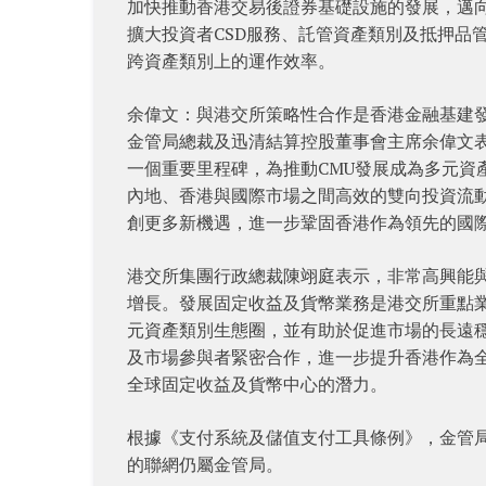
加快推動香港交易後證券基礎設施的發展，邁向
擴大投資者CSD服務、託管資產類別及抵押品
跨資產類別上的運作效率。
余偉文：與港交所策略性合作是香港金融基建
金管局總裁及迅清結算控股董事會主席余偉文
一個重要里程碑，為推動CMU發展成為多元資
內地、香港與國際市場之間高效的雙向投資流
創更多新機遇，進一步鞏固香港作為領先的國
港交所集團行政總裁陳翊庭表示，非常高興能
增長。發展固定收益及貨幣業務是港交所重點
元資產類別生態圈，並有助於促進市場的長遠
及市場參與者緊密合作，進一步提升香港作為
全球固定收益及貨幣中心的潛力。
根據《支付系統及儲值支付工具條例》，金管局
的聯網仍屬金管局。