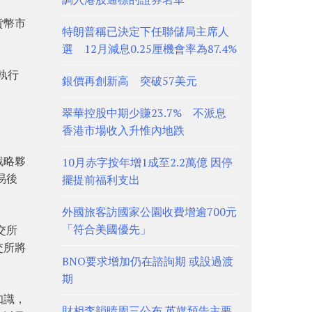
貨幣市
特朗普稱已決定下任聯儲局主席人
選 12月減息0.25厘機會率為87.4%
執行
銀價再創新高 突破57美元
翠華控股中期少賺23.7% 不派息
香港市場收入升惟內地跌
戰略夥
10月赤字按年增1成至2.2萬億 因停
易後
擺提前福利支出
外國旅客訪國家公園收費增逾700元
「符合美國優先」
交所
交所將
BNO要求增加仍在諮詢期 或設過渡
期
知識，
財相李韻晴周三公布 英媒預告主要