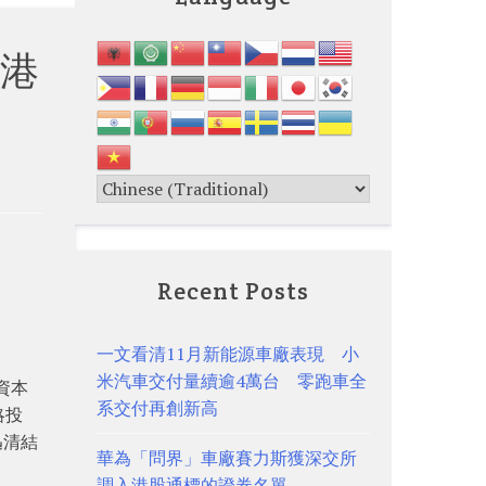
港
Recent Posts
一文看清11月新能源車廠表現 小
米汽車交付量續逾4萬台 零跑車全
資本
系交付再創新高
略投
迅清結
華為「問界」車廠賽力斯獲深交所
調入港股通標的證券名單