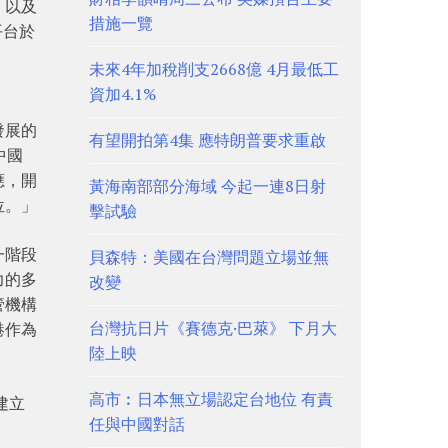
，以及
措施一覽
平台於
未來4年加稅削支2668億 4月最低工
資加4.1%
發展的
有望開拍第4集 應特朗普要求重啟
中國
應，開
黃海南部部分海域 今起一連8日射
位。」
擊試驗
一階段
貝森特：美國在台灣問題立場並無
力的多
改變
管機構
台灣抗日片《賽德克·巴萊》 下月大
港作為
陸上映
高市︰日本無立場認定台地位 有責
建立
任與中國對話