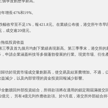
第三個季度創歷季新高。
增長47%和59%。
幅收窄至不足1%，報421.8元。在業績公布後，港交所午市早
8元，成交逾20億元。
合拖低投資收益
年第三季及首九個月均創下業績表現新高。第三季季末，港交所的
多，申請企業涵蓋科技等多個蓬勃發展的行業。現貨市場、衍生
司歸功於現貨市場成交量創新高，使交易及結算費增加。不過，
收益減少，以及內部管理的資金投資回報減少影響。
季全數贖回外部投資組合，所得款項將在適用的鎖定期屆滿後交
2億元， 另有4億元列作應收款項。於9月底，港交所外部組合持