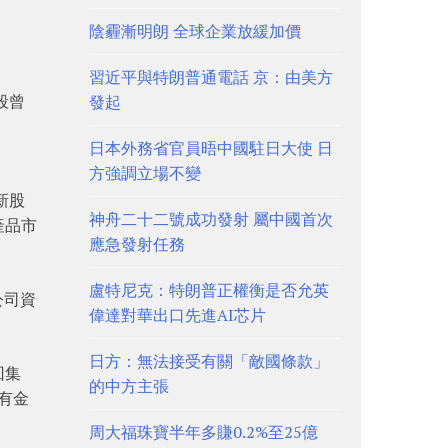
陰霾漸明朗 全球企業放緩加價
習近平與特朗普通電話 京：由美方
段曾
發起
日本外務省官員晤中國駐日大使 日
方強調立場不變
新股
神舟二十二號成功發射 屬中國首次
產品市
應急發射任務
盧特尼克：特朗普正權衡是否允英
公司資
偉達對華出口先進AI芯片
日方：無法接受有關「敵國條款」
回集
的中方主張
有金
周大福珠寶半年多賺0.2%至25億