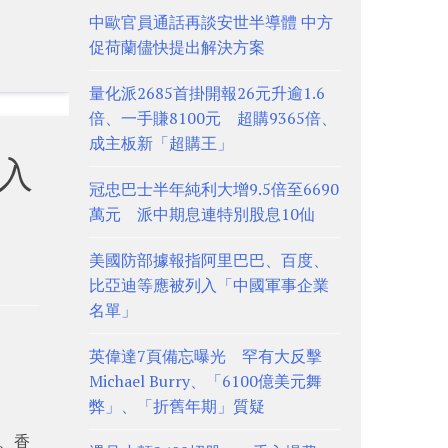
中歐官員通話再談安世半導體 中方
促荷蘭儘快提出解決方案
量化派2685首掛開報26元升逾1.6
倍、一手賺8100元 超購9365倍、
成主板新「超購王」
購入
冠忠巴士半年純利大增9.5倍至6690
萬元 派中期息連特別股息10仙
美國防部據報指阿里巴巴、百度、
比亞迪等應被列入「中國軍事企業
名單」
英偉達7頁備忘曝光 罕有大反擊
Michael Burry、「6100億美元舞
弊」、「折舊年期」質疑
金、香