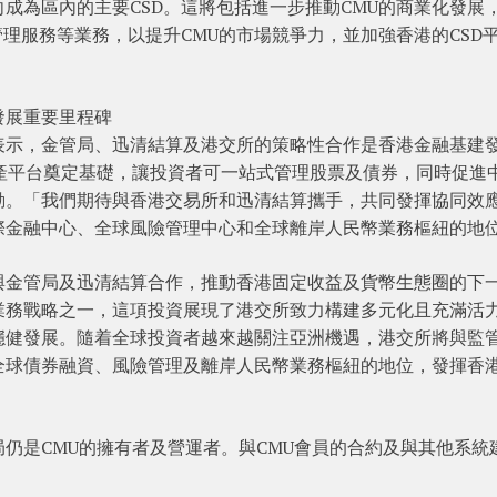
成為區內的主要CSD。這將包括進一步推動CMU的商業化發展
管理服務等業務，以提升CMU的市場競爭力，並加強香港的CSD
發展重要里程碑
表示，金管局、迅清結算及港交所的策略性合作是香港金融基建
產平台奠定基礎，讓投資者可一站式管理股票及債券，同時促進
動。「我們期待與香港交易所和迅清結算攜手，共同發揮協同效
際金融中心、全球風險管理中心和全球離岸人民幣業務樞紐的地
與金管局及迅清結算合作，推動香港固定收益及貨幣生態圈的下
業務戰略之一，這項投資展現了港交所致力構建多元化且充滿活
穩健發展。隨着全球投資者越來越關注亞洲機遇，港交所將與監
全球債券融資、風險管理及離岸人民幣業務樞紐的地位，發揮香
仍是CMU的擁有者及營運者。與CMU會員的合約及與其他系統