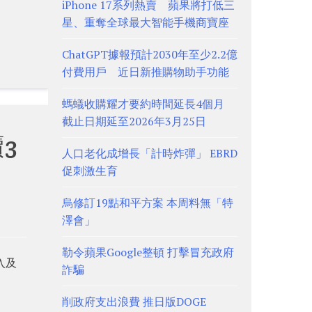
iPhone 17系列熱賣 蘋果將打低三
星、重奪全球最大智能手機商寶座
ChatGPT據報預計2030年至少2.2億
付費用戶 近日新推購物助手功能
螞蟻收購耀才要約時間延長4個月
截止日期延至2026年3月25日
3
人口老化成增長「計時炸彈」 EBRD
促刺激生育
烏修訂19點和平方案 本周料無「特
澤會」
勒令蘋果Google整頓 打擊冒充政府
入及
詐騙
削政府支出浪費 推日版DOGE