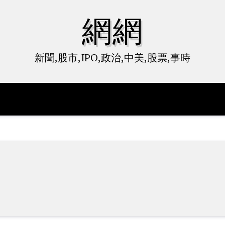
網網
新聞,股市,IPO,政治,中美,股票,事時