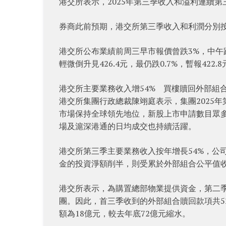
港交所表示，2025年第三季收入和溢利連續
券商此前預期，港交所第三季收入和利潤分別按年
港交所公布業績前周三早市報價曾跌3%，中午跌
輕微倒升見426.4元，最仍跌0.7%，暫報422.
港交所主要業務收入增54% 買樓贖回外部組
港交所集團行政總裁陳翊庭表示，集團2025
市場保持全球領先地位，新股上市申請數目眾
場及滬深港通的日均成交也持續活躍。
港交所第三季主要業務收入按年增長54%，公
金的投資淨額削半，則受累於外部組合公平值
港交所表示，為購置總部物業提供資金，第二
團。因此，首三季收到的外部組合贖回款項共5
額為18億元，較去年底72億元縮水。