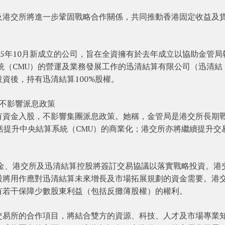
及港交所將進一步鞏固戰略合作關係，共同推動香港固定收益及
25年10月新成立的公司，旨在全資擁有於去年成立以協助金管局
系統（CMU）的營運及業務發展工作的迅清結算有限公司（迅清結
資後，持有迅清結算100%股權。
不影響派息政策
有資金入股，不影響集團派息政策。她稱，金管局是港交所長期
括提升中央結算系統（CMU）的商業化；港交所亦將繼續提升交
基金、港交所及迅清結算控股將簽訂交易協議以落實戰略投資。港
股將用作應對迅清結算未來增長及市場拓展規劃的資金需要。港
有若干保障少數股東利益（包括反攤薄股權）的權利。
交易所的合作項目，將結合雙方的資源、科技、人才及市場專業