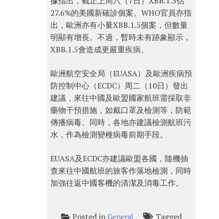
據指出，截止上周六（7日）XBB.1.5佔
27.6%的美國新確診個案。WHO官員亦指
出，歐洲亦有小量XBB.1.5個案，但數量
明顯有增長。不過，暫時未有跡象顯示，
XBB.1.5會造成更嚴重疾病。
歐洲航空安全局（EUASA）及歐洲疾病預
防控制中心（ECDC）周二（10日）發出
建議，來往中國及歐盟國家航班需採取非
藥物干預措施，如戴口罩及檢測等，防範
傳播病毒。同時，各地亦建議檢測航班污
水，作為檢測變種病毒前期手段。
EUASA及ECDC亦建議歐盟各國，隨機抽
查來往中國航班的旅客作落地檢測，同時
加強往返中國客機的清潔及消毒工作。
Posted in
Tagged
General