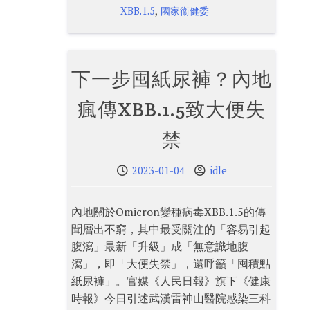
,
XBB.1.5
國家衞健委
下一步囤紙尿褲？內地
瘋傳XBB.1.5致大便失
禁
2023-01-04
idle
內地關於Omicron變種病毒XBB.1.5的傳
聞層出不窮，其中最受關注的「容易引起
腹瀉」最新「升級」成「無意識地腹
瀉」，即「大便失禁」，還呼籲「囤積點
紙尿褲」。官媒《人民日報》旗下《健康
時報》今日引述武漢雷神山醫院感染三科