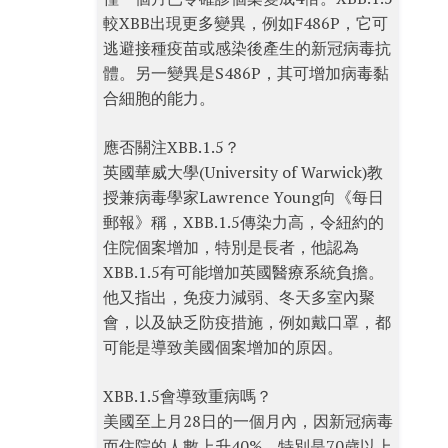
較XBB出現更多變異，例如F486P，它可
逃避接種疫苗或感染後產生的新冠病毒抗
體。另一變異是S486P，其可增加病毒黏
合細胞的能力。
應否關注XBB.1.5？
英國華威大學(University of Warwick)教
授兼病毒學家Lawrence Young向《每日
郵報》稱，XBB.1.5傳染力高，令紐約的
住院個案增加，特別是長者，他認為
XBB.1.5有可能增加英國醫療系統負擔。
他又指出，免疫力減弱、冬天多室內聚
會，以及缺乏防疫措施，例如戴口罩，都
可能是導致美國個案增加的原因。
XBB.1.5會導致重病嗎？
美國至上月28日的一個月內，因新冠病毒
而住院的人數上升40%，特別是70歲以上