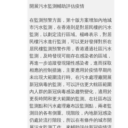
開展污水監測輔助評估疫情
在監測預警方面，第十版方案增加內地城
市污水監測，在香港則是對居民樓的污水
監測，以劃定流行區域。楊峰表示，對居
民樓污水進行監測，可以更好發揮對所在
居民樓監測預警作用，香港通過社區污水
監測，及時發現可能存在感染者的區域，
再進一步追蹤發現陽性感染者，進而採取
相應的控制措施，主要應用於疫情早期尚
未出現大範圍流行時。在污水處理廠開展
新冠病毒的監測，可以評估更大轄區範圍
內人群的新冠病毒感染趨勢變化，適用於
更長時間和更大範圍的監測。在社區布設
監測點和污水處理廠布設監測點，兩者監
測目的各有側重。現階段，內地新冠感染
仍處於流行階段，所以在有條件的城市開
展污水監測工作，來輔助評估新冠疫情流