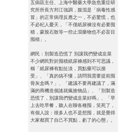
五病區主任、上海中醫藥大學急危重症研
究所所長方邦江強調，腹瀉是「病毒性感
冒」的正常病理反應之一，不必驚慌，也
不必杞人憂天，「不僅紙尿褲沒有必要囤
積，蒙脫石散等一些止瀉藥物也不必盲目
囤積」。
網民：別製造恐慌了 別讓我們變成韭菜
不少網民對於囤積紙尿褲感到不可思議，
稱「紙尿褲有點扯淡，買點藥可以接
受」、「真的搞不懂，請問我需要提前囤
骨灰盒嗎？」、「建議不要再建議了，滿
滿的商機造個謠就瘋搶物品」、「別製造
恐慌了，別讓我們變成韭菜好嗎」、「早
上去吃早餐，聽人在聊各種囤，笑死了，
有個人說：很多人也不是想囤，就是覺得
大家都買了自己不買點，虧了的心態」。