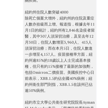
關疾病。
紐約州住院人數突破4000
除死亡個案大增外，紐約州的住院及重症
人數亦拾級而上增。報道指，根據去年11
月1日的統計，紐約州有2,846名染疫者留
醫，其中307人須深切治療，及至去年12
月30日，住院人數增至3,960人、413人
須深切治療；而在本月5日，住院人數進
一步增至4,157人。疫苗接種率方面，紐
約州逾85%的18歲以上人士完成基本接
種，但只有約15%接種了最新的加強劑，
包括Omicron二價疫苗。美國疾控中心日
前表示，XBB.1.5約佔全國40%病例；紐
約州衛生部門則指，XBB.1.5在該州已佔
逾50%病例。
紐約市立大學公共衛生研究院院長Ayman