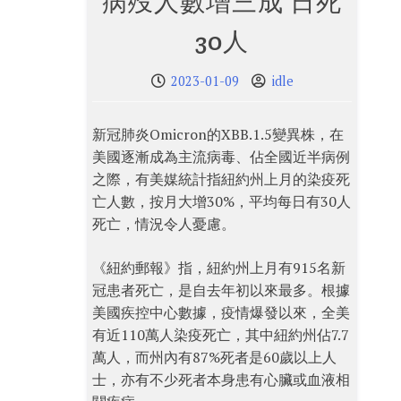
病歿人數增三成 日死
30人
2023-01-09
idle
新冠肺炎Omicron的XBB.1.5變異株，在
美國逐漸成為主流病毒、佔全國近半病例
之際，有美媒統計指紐約州上月的染疫死
亡人數，按月大增30%，平均每日有30人
死亡，情況令人憂慮。
《紐約郵報》指，紐約州上月有915名新
冠患者死亡，是自去年初以來最多。根據
美國疾控中心數據，疫情爆發以來，全美
有近110萬人染疫死亡，其中紐約州佔7.7
萬人，而州內有87%死者是60歲以上人
士，亦有不少死者本身患有心臟或血液相