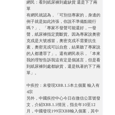
網民：看到紙尿褲到處缺貨 還是下了兩
單
有網民就認為，「可別信專家的，身邊的
例子就是如此誇張，你說不準備點能行
嗎？」、「專家不發聲可能還好，一發
聲，紙尿褲指定賣斷貨。因為專家說奧密
克戎是大號感冒，奧密克戎不需要抗生
素，奧密克戎可以自愈，結果聽了專家說
的人都遭罪了」。還有網民表示，「本來
我的理智告訴我這肯定是個謠言，但是看
到紙尿褲到處都缺貨，還是執著的下了兩
單」。
中疾控：未發現XBB.1.5本土個案 輸入有
4宗
另外，中國疾控中心今日在微信公眾號發
文，介紹XBB.1.5情況，指去年10至12
月，中國發現199宗XBB輸入個案，其中