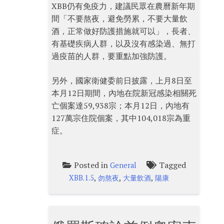
XBB仍有免疫力，建議民眾在農曆新年期
間「不要熬夜，避免勞累，不要大量飲
酒，正常做好防護措施就可以」，長者、
有基礎疾病人群，以及沒有感染過、無打
過疫苗的人群，要重點加強防護。
另外，國家衛健委前日披露，上月8日至
本月12日期間，內地在院新冠感染相關死
亡個案達59,938宗；本月12日，內地有
127萬宗住院個案，其中104,018宗為重
症。
Posted in
Tagged
General
,
,
,
XBB.1.5
勿熬夜
大量飲酒
陽康