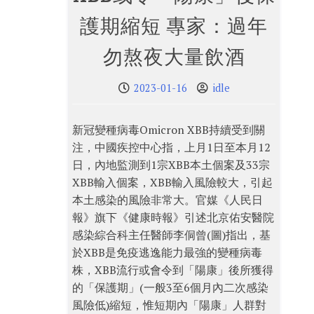
護期縮短 專家：過年
勿熬夜大量飲酒
2023-01-16
idle
新冠變種病毒Omicron XBB持續受到關
注，中國疾控中心指，上月1日至本月12
日，內地監測到1宗XBB本土個案及33宗
XBB輸入個案，XBB輸入風險較大，引起
本土感染的風險非常大。官媒《人民日
報》旗下《健康時報》引述北京佑安醫院
感染綜合科主任醫師李侗曾(圖)指出，基
於XBB是免疫逃逸能力最強的變種病毒
株，XBB流行或會令到「陽康」後所獲得
的「保護期」(一般3至6個月內二次感染
風險低)縮短，惟短期內「陽康」人群對