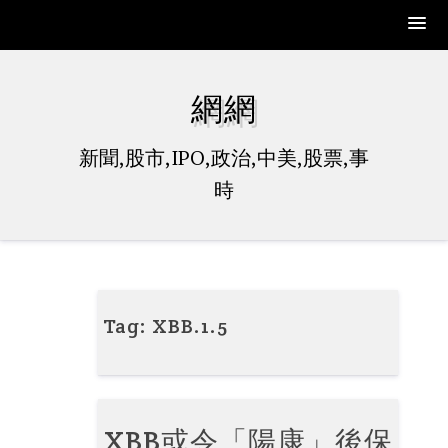
Skip
to
網網
content
新聞,股市,IPO,政治,中美,股票,事
時
Tag:
XBB.1.5
XBB或令「陽康」後保