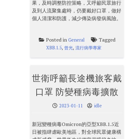
果，及時調整防控策略，又呼籲民眾旅行
及到人流聚集處時，仍要戴好口罩，做好
個人清潔和防護，減少傳染病發病風險。
Posted in
Tagged
General
,
,
XBB.1.5
曾光
流行病學專家
世衛呼籲長途機旅客戴
口罩 防變種病毒擴散
2023-01-11
idle
新冠變種病毒Omicron的亞型XBB.1.5近
日被指肆虐歐美地區，對全球民眾健康構