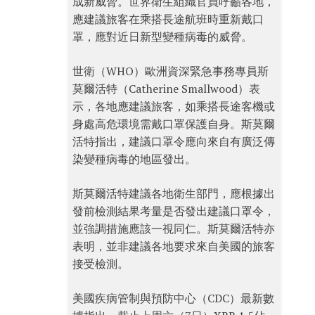
成新威脅。世界衛生組織官員呼籲各地，
應建議旅客在乘搭長途航班時重新戴口
罩，應對近日新型變種病毒的威脅。
世衛（WHO）歐洲資深緊急事務專員斯
莫爾活特（Catherine Smallwood）表
示，各地應建議旅客，如乘搭長途客機或
身處高危環境需戴口罩保護自身。斯莫爾
活特指出，建議口罩令應向來自有廣泛傳
染變種病毒的地區發出。
斯莫爾活特建議各地衛生部門，應根據出
發前檢測結果考量是否發出建議口罩令，
並強調措施應該一視同仁。斯莫爾活特亦
表明，並非建議各地要求來自美國的旅客
接受檢測。
美國疾病管制與預防中心（CDC）最新數