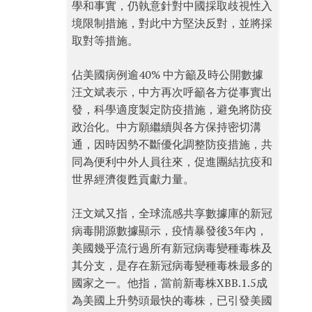
學和事實，仍執意針對中國採取歧視性入
境限制措施，對此中方堅決反對，並將採
取對等措施。
佔美國病例逾40% 中方籲及時公開數據
汪文斌表示，中方再次呼籲各方從事實出
發，科學適度製定防疫措施，避免將防疫
政治化。中方願繼續與各方保持密切溝
通，因時因勢不斷優化調整防疫措施，共
同為便利中外人員往來，促進團結抗疫和
世界經濟復甦貢獻力量。
汪文斌又指，全球流感共享數據庫的新冠
病毒開源數據顯示，疫情暴發後3年內，
美國幾乎流行過所有新冠病毒變種毒株及
其分支，是存在新冠病毒變種毒株最多的
國家之一。他指，當前新毒株XBB.1.5成
為美國上升勢頭最快的毒株，已引發美國