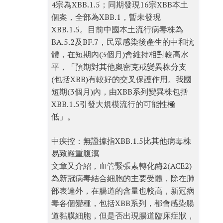
4宗為XBB.1.5；同期發現16宗XBB本土
個案，全部為XBB.1，暫未發現
XBB.1.5。目前中國本土流行病毒株為
BA.5.2及BF.7，民眾感染後產生的中和抗
體，在短期內(3個月)會維持相對較高水
平，「預期對其他奧密克戒變異株分支
(包括XBB)有較好的交叉保護作用。我國
短期(3個月)內，由XBB系列變異株包括
XBB.1.5引發大規模流行的可能性極
低」。
中疾控：無證據指XBB.1.5比其他病毒株
易致嚴重腹瀉
文章又介紹，血管緊張素轉化酶2(ACE2)
為新冠病毒結合細胞的主要受體，除在肺
部表達外，在腸道的含量也較高，新冠病
毒各個變種，包括XBB系列，都會感染腸
道黏膜細胞，但是否出現腸道臨床症狀，