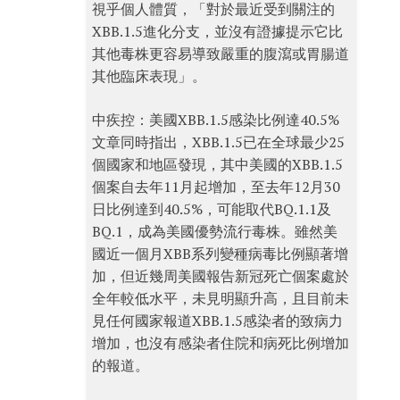
視乎個人體質，「對於最近受到關注的
XBB.1.5進化分支，並沒有證據提示它比
其他毒株更容易導致嚴重的腹瀉或胃腸道
其他臨床表現」。
中疾控：美國XBB.1.5感染比例達40.5%
文章同時指出，XBB.1.5已在全球最少25
個國家和地區發現，其中美國的XBB.1.5
個案自去年11月起增加，至去年12月30
日比例達到40.5%，可能取代BQ.1.1及
BQ.1，成為美國優勢流行毒株。雖然美
國近一個月XBB系列變種病毒比例顯著增
加，但近幾周美國報告新冠死亡個案處於
全年較低水平，未見明顯升高，且目前未
見任何國家報道XBB.1.5感染者的致病力
增加，也沒有感染者住院和病死比例增加
的報道。