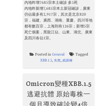
內地昨增7685宗本土確診 多5死
內地昨新增7,685宗本土新冠確診，廣東
仍佔最多有2,917宗，其次是北京820
宗，福建、廣西、湖南、重慶、四川等地
都有數百宗，上海則有126宗；新增5宗
死亡個案，黑龍江佔、山東、湖北、廣東
及四川各佔1宗。
Posted in
Tagged
General
,
,
XBB.1.5
失禁
紙尿褲
Omicron變種XBB.1.5
逃避抗體 原始毒株一
個月導致確診變4倍