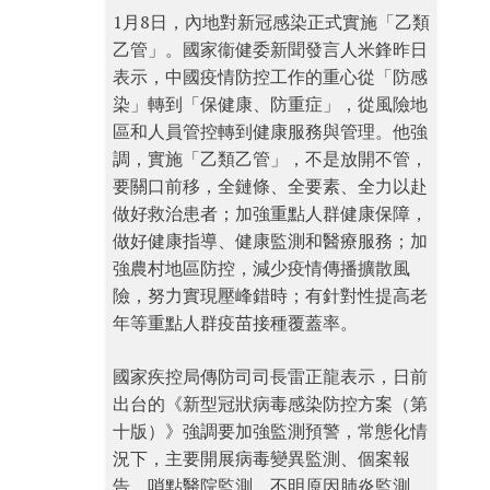
1月8日，內地對新冠感染正式實施「乙類
乙管」。國家衞健委新聞發言人米鋒昨日
表示，中國疫情防控工作的重心從「防感
染」轉到「保健康、防重症」，從風險地
區和人員管控轉到健康服務與管理。他強
調，實施「乙類乙管」，不是放開不管，
要關口前移，全鏈條、全要素、全力以赴
做好救治患者；加強重點人群健康保障，
做好健康指導、健康監測和醫療服務；加
強農村地區防控，減少疫情傳播擴散風
險，努力實現壓峰錯時；有針對性提高老
年等重點人群疫苗接種覆蓋率。
國家疾控局傳防司司長雷正龍表示，日前
出台的《新型冠狀病毒感染防控方案（第
十版）》強調要加強監測預警，常態化情
況下，主要開展病毒變異監測、個案報
告、哨點醫院監測、不明原因肺炎監測、