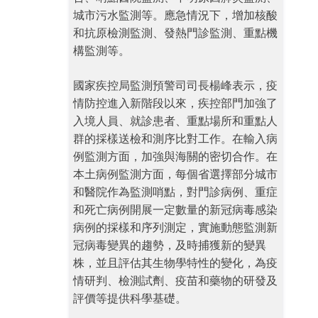
城市污水監測等。應急情況下，增加核酸
和抗原檢測監測、發熱門診監測、重點機
構監測等。
國家疾控局監測預警司司長楊峰表示，疫
情防控進入新階段以來，疾控部門加強了
入境人員、就診患者、重點場所和重點人
群的採樣送檢和測序比對工作。在輸入病
例監測方面，加強與海關的密切合作。在
本土病例監測方面，每個省選擇部分城市
和醫院作為監測哨點，對門診病例、重症
和死亡病例開展一定數量的新冠病毒感染
病例的採樣和序列測定，實施動態監測新
冠病毒變異的趨勢，及時捕獲新的變異
株，並且評估其生物學特性的變化，為疫
情研判、檢測試劑、疫苗和藥物的研發及
評價等提供科學基礎。