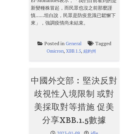
El-Mohandes表示，「我們目前看到的是
新變種株冒起，而民眾也沒之前那麼謹
慎……坦白說，民眾是防疫意識已鬆懈下
來」，強調疫情尚未結束。
Posted in
Tagged
General
,
,
Omicron
XBB.1.5
紐約州
中國外交部︰堅決反對
歧視性入境限制 或對
美採取對等措施 促美
分享XBB.1.5數據
2023-01-09
idle