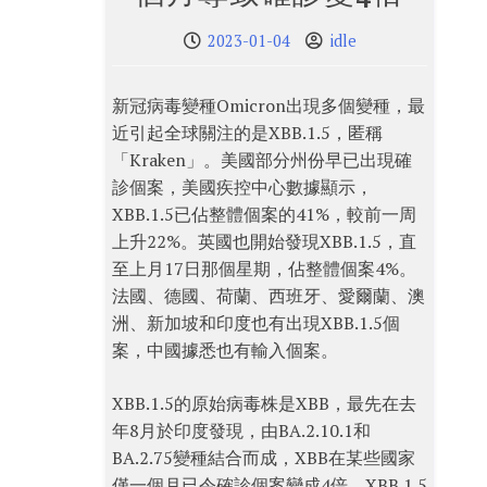
2023-01-04
idle
新冠病毒變種Omicron出現多個變種，最
近引起全球關注的是XBB.1.5，匿稱
「Kraken」。美國部分州份早已出現確
診個案，美國疾控中心數據顯示，
XBB.1.5已佔整體個案的41%，較前一周
上升22%。英國也開始發現XBB.1.5，直
至上月17日那個星期，佔整體個案4%。
法國、德國、荷蘭、西班牙、愛爾蘭、澳
洲、新加坡和印度也有出現XBB.1.5個
案，中國據悉也有輸入個案。
XBB.1.5的原始病毒株是XBB，最先在去
年8月於印度發現，由BA.2.10.1和
BA.2.75變種結合而成，XBB在某些國家
僅一個月已令確診個案變成4倍。XBB.1.5