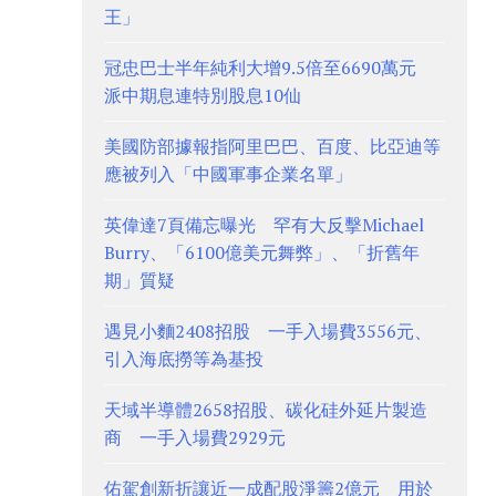
王」
冠忠巴士半年純利大增9.5倍至6690萬元
派中期息連特別股息10仙
美國防部據報指阿里巴巴、百度、比亞迪等
應被列入「中國軍事企業名單」
英偉達7頁備忘曝光 罕有大反擊Michael
Burry、「6100億美元舞弊」、「折舊年
期」質疑
遇見小麵2408招股 一手入場費3556元、
引入海底撈等為基投
天域半導體2658招股、碳化硅外延片製造
商 一手入場費2929元
佑駕創新折讓近一成配股淨籌2億元 用於