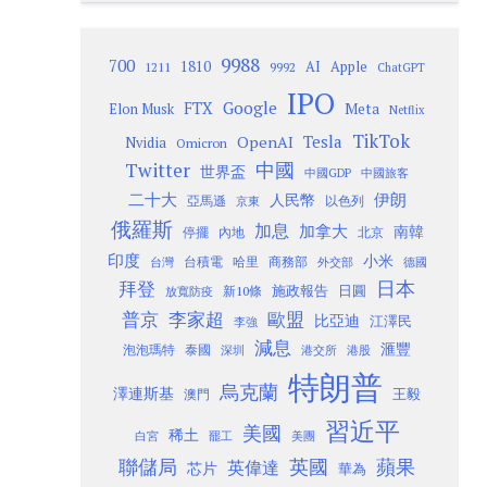
9988
700
1810
AI
Apple
1211
9992
ChatGPT
IPO
Google
FTX
Meta
Elon Musk
Netflix
TikTok
Tesla
OpenAI
Nvidia
Omicron
Twitter
中國
世界盃
中國GDP
中國旅客
二十大
伊朗
人民幣
以色列
亞馬遜
京東
俄羅斯
加息
加拿大
南韓
內地
停擺
北京
印度
小米
台灣
台積電
哈里
商務部
外交部
德國
日本
拜登
施政報告
日圓
新10條
放寬防疫
歐盟
普京
李家超
比亞迪
江澤民
李強
減息
滙豐
泡泡瑪特
泰國
深圳
港股
港交所
特朗普
烏克蘭
澤連斯基
澳門
王毅
習近平
美國
稀土
白宮
罷工
美團
聯儲局
蘋果
英國
英偉達
芯片
華為