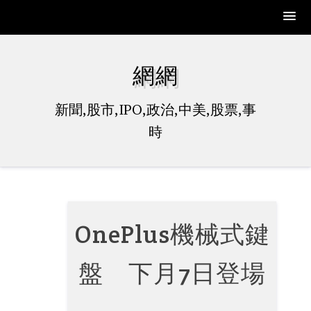
Skip
to
網網
content
新聞,股市,IPO,政治,中美,股票,事
時
OnePlus機械式鍵
盤 下月7日登場