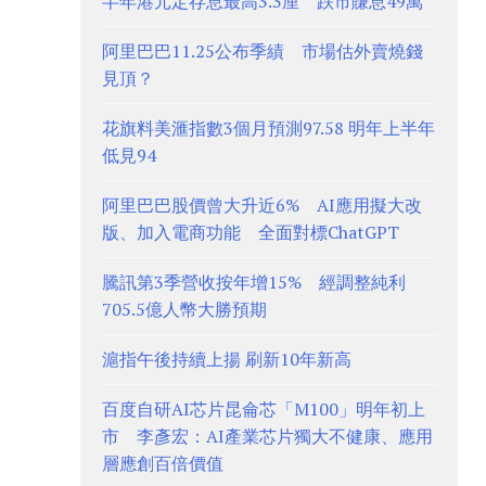
半年港元定存息最高3.3厘 跌市賺息49萬
阿里巴巴11.25公布季績 市場估外賣燒錢
見頂？
花旗料美滙指數3個月預測97.58 明年上半年
低見94
阿里巴巴股價曾大升近6% AI應用擬大改
版、加入電商功能 全面對標ChatGPT
騰訊第3季營收按年增15% 經調整純利
705.5億人幣大勝預期
滬指午後持續上揚 刷新10年新高
百度自研AI芯片昆侖芯「M100」明年初上
市 李彥宏：AI產業芯片獨大不健康、應用
層應創百倍價值