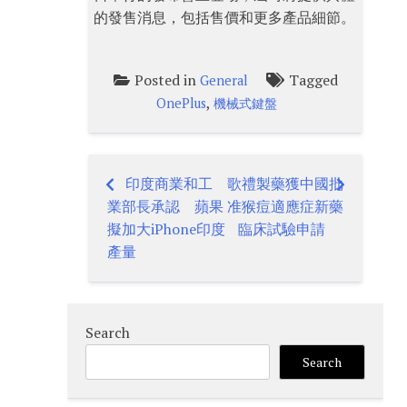
的發售消息，包括售價和更多產品細節。
Posted in
Tagged
General
,
OnePlus
機械式鍵盤
印度商業和工
歌禮製藥獲中國批
Post
業部長承認 蘋果
准猴痘適應症新藥
navigation
擬加大iPhone印度
臨床試驗申請
產量
Search
Search