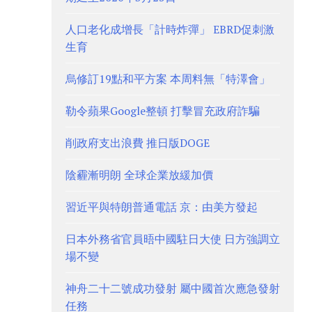
人口老化成增長「計時炸彈」 EBRD促刺激
生育
烏修訂19點和平方案 本周料無「特澤會」
勒令蘋果Google整頓 打擊冒充政府詐騙
削政府支出浪費 推日版DOGE
陰霾漸明朗 全球企業放緩加價
習近平與特朗普通電話 京：由美方發起
日本外務省官員晤中國駐日大使 日方強調立
場不變
神舟二十二號成功發射 屬中國首次應急發射
任務