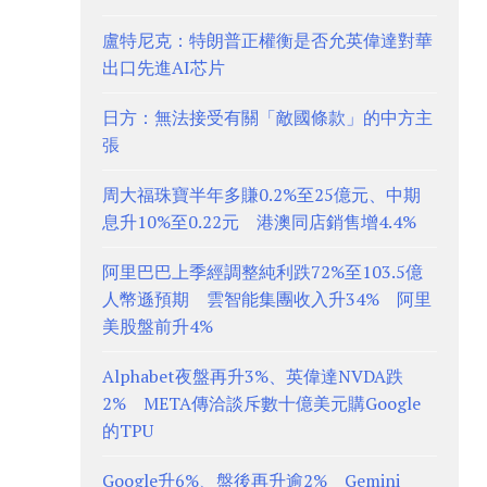
盧特尼克：特朗普正權衡是否允英偉達對華
出口先進AI芯片
日方：無法接受有關「敵國條款」的中方主
張
周大福珠寶半年多賺0.2%至25億元、中期
息升10%至0.22元 港澳同店銷售增4.4%
阿里巴巴上季經調整純利跌72%至103.5億
人幣遜預期 雲智能集團收入升34% 阿里
美股盤前升4%
Alphabet夜盤再升3%、英偉達NVDA跌
2% META傳洽談斥數十億美元購Google
的TPU
Google升6%、盤後再升逾2% Gemini