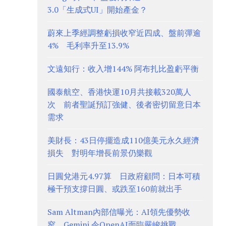
3.0「生成式UI」開始產金？
蔚來上季經調整虧損收窄近四成、盤前彈逾
4% 毛利率升至13.9%
文遠知行：收入增144% 阿布扎比盈虧平衡
國泰航空、香港快運10月共接載320萬人
次 前者聖誕預訂強健、後者密切留意日本
需求
美財長：43日停擺造成110億美元永久經濟
損失 對明年增長前景仍樂觀
日圓兌港元4.97算 日政府顧問：日本可積
極干預支撐日圓、或跌至160前就出手
Sam Altman內部信曝光：AI領先優勢收
窄 Gemini 令OpenAI面臨嚴峻挑戰