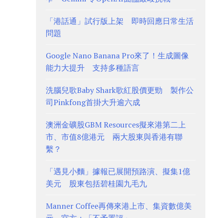
「港話通」試行版上架 即時回應日常生活
問題
Google Nano Banana Pro來了！生成圖像
能力大提升 支持多種語言
洗腦兒歌Baby Shark歌紅股價更勁 製作公
司Pinkfong首掛大升逾六成
澳洲金礦股GBM Resources擬來港第二上
市、市值8億港元 兩大股東與香港有聯
繫？
「遇見小麵」據報已展開預路演、擬集1億
美元 股東包括碧桂園九毛九
Manner Coffee再傳來港上市、集資數億美