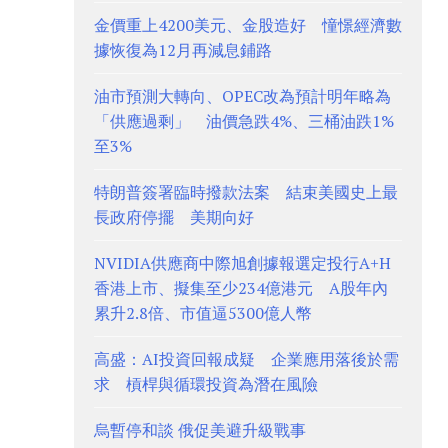
金價重上4200美元、金股造好 憧憬經濟數
據恢復為12月再減息鋪路
油市預測大轉向、OPEC改為預計明年略為
「供應過剩」 油價急跌4%、三桶油跌1%
至3%
特朗普簽署臨時撥款法案 結束美國史上最
長政府停擺 美期向好
NVIDIA供應商中際旭創據報選定投行A+H
香港上市、擬集至少234億港元 A股年內
累升2.8倍、市值逼5300億人幣
高盛：AI投資回報成疑 企業應用落後於需
求 槓桿與循環投資為潛在風險
烏暫停和談 俄促美避升級戰事