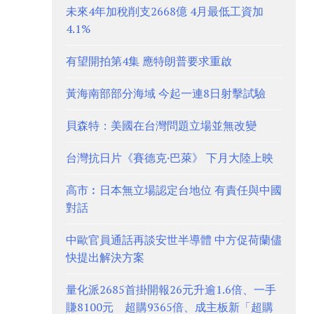
未來4年加稅削支2668億 4月最低工資加
4.1%
有望開拍第4集 應特朗普要求重啟
黃海南部部分海域 今起一連8日射擊試驗
貝森特：美國在台灣問題立場並無改變
台灣抗日片《賽德克·巴萊》 下月大陸上映
高市︰日本無立場認定台地位 有責任與中國
對話
中歐官員通話再談安世半導體 中方促荷蘭儘
快提出解決方案
量化派2685首掛開報26元升逾1.6倍、一手
賺8100元 超購9365倍、成主板新「超購