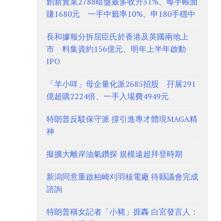
創新實業2788暗盤最多收升31%、每手帳面
賺1680元 一手中籤率10%、申180手穩中
長和據報分拆屈臣氏於香港及英國兩地上
市 料集資約156億元、明年上半年啟動
IPO
「羊小咩」母企量化派2685招股 孖展291
億超購2224倍、一手入場費4949元
特朗普反駁保守派 撐引進專才體現MAGA精
神
擬擴大離岸油氣鑽探 規模遠超拜登時期
新潟同意重啟柏崎刈羽核電廠 待縣議會完成
諮詢
特朗普稱女記者「小豬」捱轟 白宮發言人：