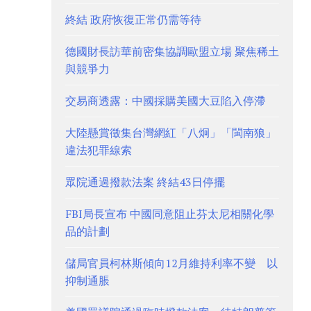
終結 政府恢復正常仍需等待
德國財長訪華前密集協調歐盟立場 聚焦稀土
與競爭力
交易商透露：中國採購美國大豆陷入停滯
大陸懸賞徵集台灣網紅「八炯」「閩南狼」
違法犯罪線索
眾院通過撥款法案 終結43日停擺
FBI局長宣布 中國同意阻止芬太尼相關化學
品的計劃
儲局官員柯林斯傾向12月維持利率不變 以
抑制通脹