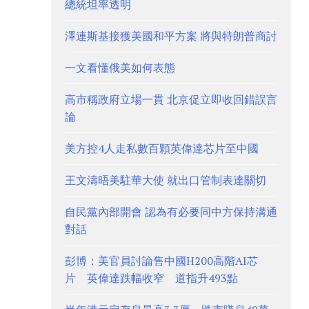
總統坦率透明
澤連斯基接獲美國和平方案 將與特朗普商討
一文看懂俄美如何表態
高市稱政府立場一貫 北京促立即收回錯誤言
論
美方控4人走私數百顆英偉達芯片至中國
王文濤晤美駐華大使 就出口管制表達關切
自民黨內部開會 認為有必要同中方保持溝通
對話
彭博：美官員討論售中國H200高階AI芯
片 英偉達跌幅收窄 道指升493點