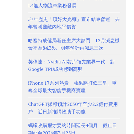
L4無人物流車業務發展
57年歷史「頂好大光麵」宣布結束營運 去
年曾嘆難敵內地平價貨
哈塞特成儲局新任主席大熱門 12月減息機
會率為84.3%、明年預計再減息三次
英偉達：Nvidia AI芯片領先業界一代 對
Google TPU成功感到高興
iPhone 17系列熱賣 蘋果將打低三星、重
奪全球最大智能手機商寶座
ChatGPT據報預計2030年至少2.2億付費用
戶 近日新推購物助手功能
螞蟻收購耀才要約時間延長4個月 截止日
期延至2026年3月25日