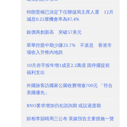
特朗普稱已決定下任聯儲局主席人選 12月
減息0.25厘機會率為87.4%
銀價再創新高 突破57美元
翠華控股中期少賺23.7% 不派息 香港市
場收入升惟內地跌
10月赤字按年增1成至2.2萬億 因停擺提前
福利支出
外國旅客訪國家公園收費增逾700元 「符合
美國優先」
BNO要求增加仍在諮詢期 或設過渡期
財相李韻晴周三公布 英媒預告主要措施一覽