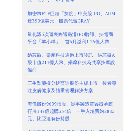
元 官方：「不予置評」
加密幣ETF巨頭「灰度」申美股IPO、AUM
達350億美元 股票代號GRAY
量化派5次遞表終通過港IPO聆訊、擁電商
平台「羊小咩」 首5月溢利1.25億人幣
納芯微、樂摩科技通過上市聆訊 納芯微A
股市值211億人幣、樂摩科技為共享按摩設
備商
三生製藥擬分拆蔓迪股份主板上市 後者專
注皮膚健康及體重管理解決方案
海偉股份9609招股、從事製造電容器薄膜
孖展147億超購334倍 一手入場費約2885
元、比亞迪有份持股