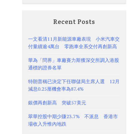
Recent Posts
一文看清11月新能源車廠表現 小米汽車交
付量續逾4萬台 零跑車全系交付再創新高
華為「問界」車廠賽力斯獲深交所調入港股
通標的證券名單
特朗普稱已決定下任聯儲局主席人選 12月
減息0.25厘機會率為87.4%
銀價再創新高 突破57美元
翠華控股中期少賺23.7% 不派息 香港市
場收入升惟內地跌