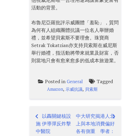
他視威尼斯唯一合理用途為讓富豪更富有
活動的背景。
布魯尼亞羅批評示威團體「羞恥」，質問
為何有人組織團體抗議一位名人舉辦婚
禮，並希望貝索斯不要理會。珠寶商
Setrak Tokatzian亦支持貝索斯在威尼斯
舉行婚禮，指活動將帶來就業及財富，否
則當地只會有愈來愈多的低成本旅遊業。
Posted in
Tagged
General
,
,
Amazon
示威抗議
貝索斯
以轟關鍵核設
中大研究揭港人北
Post
施 伊導彈反炸擊
上與本地消費偏好
navigation
中醫院
各有側重 學者：