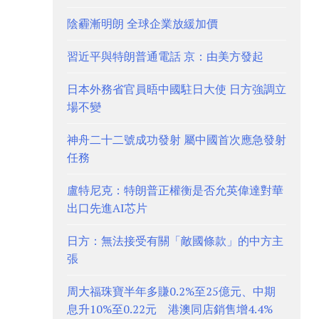
陰霾漸明朗 全球企業放緩加價
習近平與特朗普通電話 京：由美方發起
日本外務省官員晤中國駐日大使 日方強調立
場不變
神舟二十二號成功發射 屬中國首次應急發射
任務
盧特尼克：特朗普正權衡是否允英偉達對華
出口先進AI芯片
日方：無法接受有關「敵國條款」的中方主
張
周大福珠寶半年多賺0.2%至25億元、中期
息升10%至0.22元 港澳同店銷售增4.4%