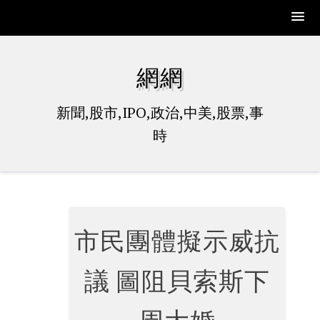
Skip
to
網網
content
新聞,股市,IPO,政治,中美,股票,事
時
市民團體擬示威抗
議 圖阻貝索斯下