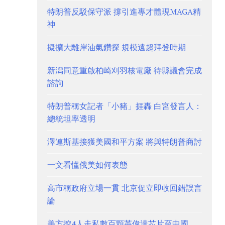
特朗普反駁保守派 撐引進專才體現MAGA精
神
擬擴大離岸油氣鑽探 規模遠超拜登時期
新潟同意重啟柏崎刈羽核電廠 待縣議會完成
諮詢
特朗普稱女記者「小豬」捱轟 白宮發言人：
總統坦率透明
澤連斯基接獲美國和平方案 將與特朗普商討
一文看懂俄美如何表態
高市稱政府立場一貫 北京促立即收回錯誤言
論
美方控4人走私數百顆英偉達芯片至中國