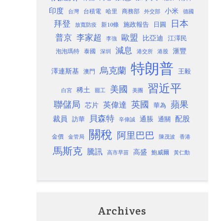
印度
小米
台灣
台積電
哈里
商務部
外交部
德國
日本
拜登
施政報告
日圓
新10條
放寬防疫
歐盟
普京
李家超
比亞迪
江澤民
李強
減息
滙豐
泡泡瑪特
泰國
深圳
港股
港交所
特朗普
烏克蘭
澤連斯基
澳門
王毅
習近平
美國
稀土
白宮
罷工
美團
聯儲局
蘋果
英國
英偉達
芯片
華為
貝森特
裁員
配股
通脹
訪華
通關
辛偉誠
關稅
阿里巴巴
金價
金管局
香港
陳茂波
馬斯克
騰訊
高盛
高市早苗
鮑威爾
黃仁勳
Archives