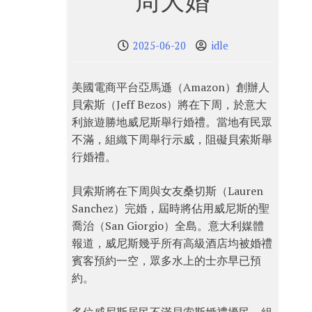
周大婚
2025-06-20
idle
美國電商平台亞馬遜（Amazon）創辦人
貝索斯（Jeff Bezos）將在下周，於意大
利旅遊勝地威尼斯舉行婚禮。當地有民眾
不滿，組織下周舉行示威，阻礙貝索斯舉
行婚禮。
貝索斯將在下周與女友桑切斯（Lauren
Sanchez）完婚，屆時將佔用威尼斯的聖
喬治（San Giorgio）全島。意大利媒體
報道，威尼斯幾乎所有高級酒店均被婚禮
賓客預約一空，眾多水上的士亦早已預
約。