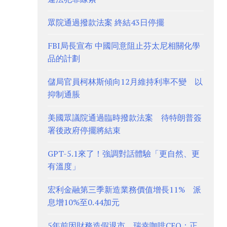
眾院通過撥款法案 終結43日停擺
FBI局長宣布 中國同意阻止芬太尼相關化學
品的計劃
儲局官員柯林斯傾向12月維持利率不變 以
抑制通脹
美國眾議院通過臨時撥款法案 待特朗普簽
署後政府停擺將結束
GPT-5.1來了！強調對話體驗「更自然、更
有溫度」
宏利金融第三季新造業務價值增長11% 派
息增10%至0.44加元
5年前因財務造假退市 瑞幸咖啡CEO：正