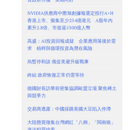
NVIDIA供應商中際旭創據報選定投行A+H
香港上市、擬集至少234億港元 A股年內
累升2.8倍、市值逼5300億人幣
高盛：AI投資回報成疑 企業應用落後於需
求 槓桿與循環投資為潛在風險
烏暫停和談 俄促美避升級戰事
終結 政府恢復正常仍需等待
德國財長訪華前密集協調歐盟立場 聚焦稀土
與競爭力
交易商透露：中國採購美國大豆陷入停滯
大陸懸賞徵集台灣網紅「八炯」「閩南狼」
違法犯罪線索