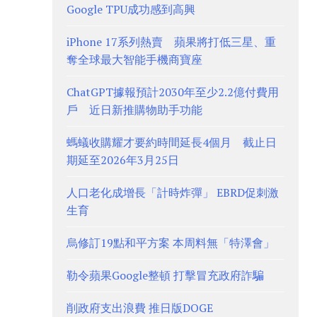
Google TPU成功感到高興
iPhone 17系列熱賣 蘋果將打低三星、重
奪全球最大智能手機商寶座
ChatGPT據報預計2030年至少2.2億付費用
戶 近日新推購物助手功能
螞蟻收購耀才要約時間延長4個月 截止日
期延至2026年3月25日
人口老化成增長「計時炸彈」 EBRD促刺激
生育
烏修訂19點和平方案 本周料無「特澤會」
勒令蘋果Google整頓 打擊冒充政府詐騙
削政府支出浪費 推日版DOGE