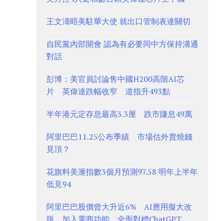
王文濤晤美駐華大使 就出口管制表達關切
自民黨內部開會 認為有必要同中方保持溝通
對話
彭博：美官員討論售中國H200高階AI芯
片 英偉達跌幅收窄 道指升493點
半年港元定存息最高3.3厘 跌市賺息49萬
阿里巴巴11.25公布季績 市場估外賣燒錢
見頂？
花旗料美滙指數3個月預測97.58 明年上半年
低見94
阿里巴巴股價曾大升近6% AI應用擬大改
版、加入電商功能 全面對標ChatGPT