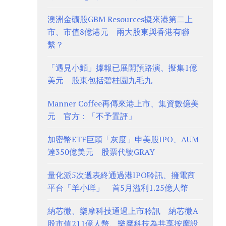
澳洲金礦股GBM Resources擬來港第二上
市、市值8億港元 兩大股東與香港有聯
繫？
「遇見小麵」據報已展開預路演、擬集1億
美元 股東包括碧桂園九毛九
Manner Coffee再傳來港上市、集資數億美
元 官方：「不予置評」
加密幣ETF巨頭「灰度」申美股IPO、AUM
達350億美元 股票代號GRAY
量化派5次遞表終通過港IPO聆訊、擁電商
平台「羊小咩」 首5月溢利1.25億人幣
納芯微、樂摩科技通過上市聆訊 納芯微A
股市值211億人幣、樂摩科技為共享按摩設