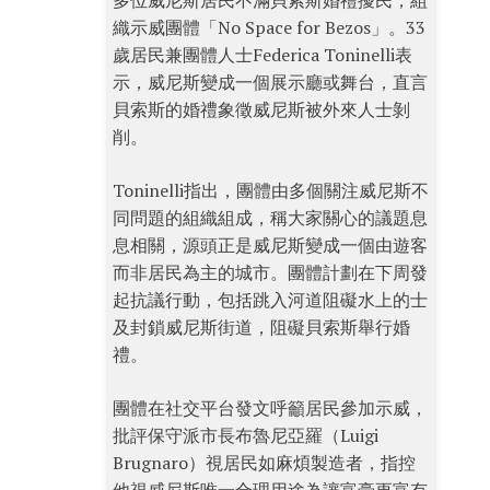
多位威尼斯居民不滿貝索斯婚禮擾民，組
織示威團體「No Space for Bezos」。33
歲居民兼團體人士Federica Toninelli表
示，威尼斯變成一個展示廳或舞台，直言
貝索斯的婚禮象徵威尼斯被外來人士剝
削。
Toninelli指出，團體由多個關注威尼斯不
同問題的組織組成，稱大家關心的議題息
息相關，源頭正是威尼斯變成一個由遊客
而非居民為主的城市。團體計劃在下周發
起抗議行動，包括跳入河道阻礙水上的士
及封鎖威尼斯街道，阻礙貝索斯舉行婚
禮。
團體在社交平台發文呼籲居民參加示威，
批評保守派市長布魯尼亞羅（Luigi
Brugnaro）視居民如麻煩製造者，指控