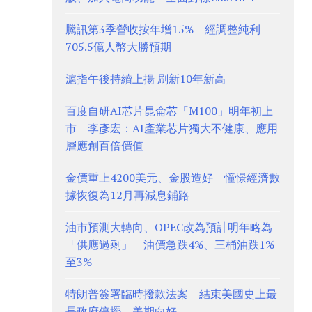
騰訊第3季營收按年增15% 經調整純利
705.5億人幣大勝預期
滬指午後持續上揚 刷新10年新高
百度自研AI芯片昆侖芯「M100」明年初上
市 李彥宏：AI產業芯片獨大不健康、應用
層應創百倍價值
金價重上4200美元、金股造好 憧憬經濟數
據恢復為12月再減息鋪路
油市預測大轉向、OPEC改為預計明年略為
「供應過剩」 油價急跌4%、三桶油跌1%
至3%
特朗普簽署臨時撥款法案 結束美國史上最
長政府停擺 美期向好