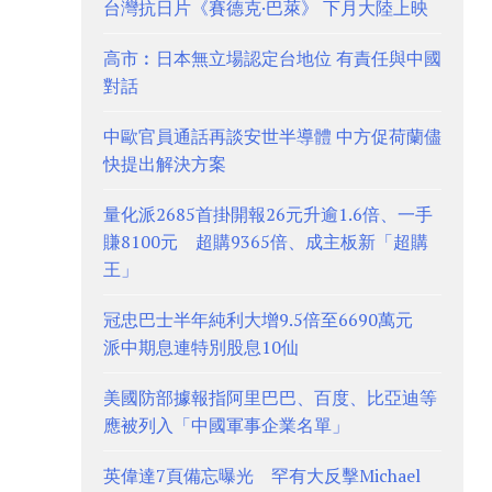
台灣抗日片《賽德克·巴萊》 下月大陸上映
高市︰日本無立場認定台地位 有責任與中國
對話
中歐官員通話再談安世半導體 中方促荷蘭儘
快提出解決方案
量化派2685首掛開報26元升逾1.6倍、一手
賺8100元 超購9365倍、成主板新「超購
王」
冠忠巴士半年純利大增9.5倍至6690萬元
派中期息連特別股息10仙
美國防部據報指阿里巴巴、百度、比亞迪等
應被列入「中國軍事企業名單」
英偉達7頁備忘曝光 罕有大反擊Michael