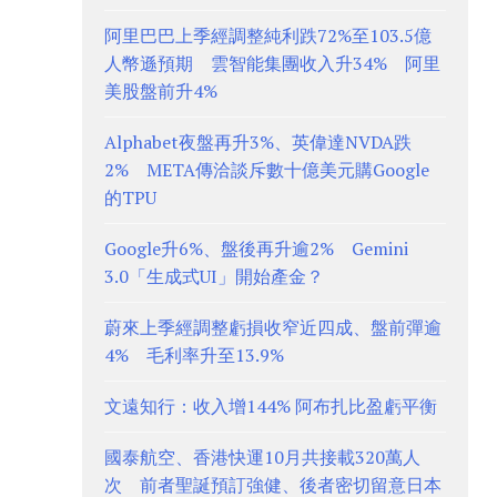
阿里巴巴上季經調整純利跌72%至103.5億
人幣遜預期 雲智能集團收入升34% 阿里
美股盤前升4%
Alphabet夜盤再升3%、英偉達NVDA跌
2% META傳洽談斥數十億美元購Google
的TPU
Google升6%、盤後再升逾2% Gemini
3.0「生成式UI」開始產金？
蔚來上季經調整虧損收窄近四成、盤前彈逾
4% 毛利率升至13.9%
文遠知行：收入增144% 阿布扎比盈虧平衡
國泰航空、香港快運10月共接載320萬人
次 前者聖誕預訂強健、後者密切留意日本