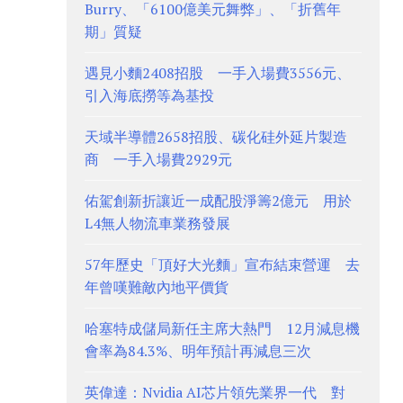
Burry、「6100億美元舞弊」、「折舊年
期」質疑
遇見小麵2408招股 一手入場費3556元、
引入海底撈等為基投
天域半導體2658招股、碳化硅外延片製造
商 一手入場費2929元
佑駕創新折讓近一成配股淨籌2億元 用於
L4無人物流車業務發展
57年歷史「頂好大光麵」宣布結束營運 去
年曾嘆難敵內地平價貨
哈塞特成儲局新任主席大熱門 12月減息機
會率為84.3%、明年預計再減息三次
英偉達：Nvidia AI芯片領先業界一代 對