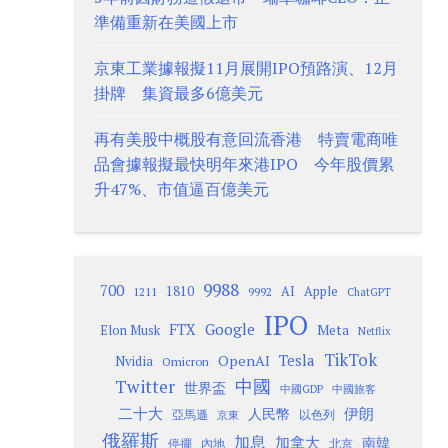
準備重新在美國上市
京東工業據報擬11月展開IPO預路演、12月
掛牌 集資最多6億美元
再有美股中概股有意回流香港 特賣電商唯
品會據報擬最快明年來港IPO 今年股價累
升47%、市值逼百億美元
9988
700
1810
AI
Apple
1211
9992
ChatGPT
IPO
Google
FTX
Meta
Elon Musk
Netflix
TikTok
Tesla
OpenAI
Nvidia
Omicron
Twitter
中國
世界盃
中國GDP
中國旅客
二十大
伊朗
人民幣
以色列
亞馬遜
京東
俄羅斯
加息
加拿大
南韓
內地
停擺
北京