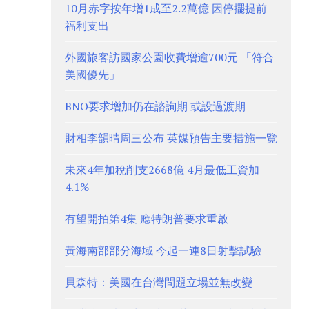
10月赤字按年增1成至2.2萬億 因停擺提前
福利支出
外國旅客訪國家公園收費增逾700元 「符合
美國優先」
BNO要求增加仍在諮詢期 或設過渡期
財相李韻晴周三公布 英媒預告主要措施一覽
未來4年加稅削支2668億 4月最低工資加
4.1%
有望開拍第4集 應特朗普要求重啟
黃海南部部分海域 今起一連8日射擊試驗
貝森特：美國在台灣問題立場並無改變