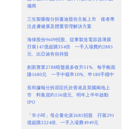
備商
三生製藥擬分拆蔓迪股份主板上市 後者專
注皮膚健康及體重管理解決方案
海偉股份9609招股、從事製造電容器薄膜
孖展147億超購334倍 一手入場費約2885
元、比亞迪有份持股
創新實業2788暗盤最多收升31%、每手帳面
賺1680元 一手中籤率10%、申180手穩中
長和據報分拆屈臣氏於香港及英國兩地上
市 料集資約156億元、明年上半年啟動
IPO
「羊小咩」母企量化派2685招股 孖展291
億超購2224倍、一手入場費4949元