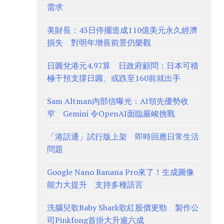
需求
美財長：43日停擺造成110億美元永久經濟
損失 對明年增長前景仍樂觀
日圓兌港元4.97算 日政府顧問：日本可積
極干預支撐日圓、或跌至160前就出手
Sam Altman內部信曝光：AI領先優勢收
窄 Gemini 令OpenAI面臨嚴峻挑戰
「港話通」試行版上架 即時回應日常生活
問題
Google Nano Banana Pro來了！生成圖像
能力大提升 支持多種語言
洗腦兒歌Baby Shark歌紅股價更勁 製作公
司Pinkfong首掛大升逾六成