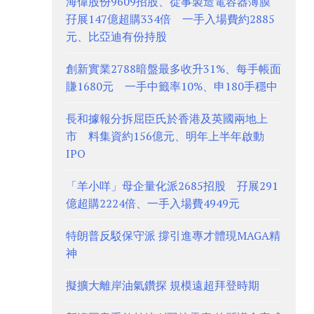
海偉股份9609招股、從事製造電容器薄膜
孖展147億超購334倍 一手入場費約2885
元、比亞迪有份持股
創新實業2788暗盤最多收升31%、每手帳面
賺1680元 一手中籤率10%、申180手穩中
長和據報分拆屈臣氏於香港及英國兩地上
市 料集資約156億元、明年上半年啟動
IPO
「羊小咩」母企量化派2685招股 孖展291
億超購2224倍、一手入場費4949元
特朗普反駁保守派 撐引進專才體現MAGA精
神
擬擴大離岸油氣鑽探 規模遠超拜登時期