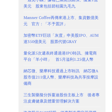
美元 股東包括碧桂園九毛九
Manner Coffee再傳來港上市、集資數億美
元 官方：「不予置評」
加密幣ETF巨頭「灰度」申美股IPO、AUM
達350億美元 股票代號GRAY
量化派5次遞表終通過港IPO聆訊、擁電商
平台「羊小咩」 首5月溢利1.25億人幣
納芯微、樂摩科技通過上市聆訊 納芯微A
股市值211億人幣、樂摩科技為共享按摩設
備商
三生製藥擬分拆蔓迪股份主板上市 後者專
注皮膚健康及體重管理解決方案