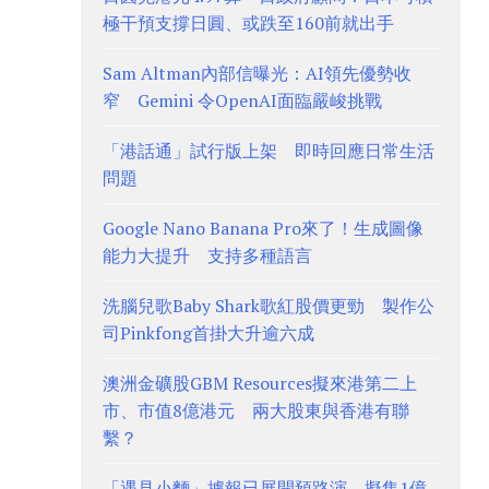
極干預支撐日圓、或跌至160前就出手
Sam Altman內部信曝光：AI領先優勢收
窄 Gemini 令OpenAI面臨嚴峻挑戰
「港話通」試行版上架 即時回應日常生活
問題
Google Nano Banana Pro來了！生成圖像
能力大提升 支持多種語言
洗腦兒歌Baby Shark歌紅股價更勁 製作公
司Pinkfong首掛大升逾六成
澳洲金礦股GBM Resources擬來港第二上
市、市值8億港元 兩大股東與香港有聯
繫？
「遇見小麵」據報已展開預路演、擬集1億