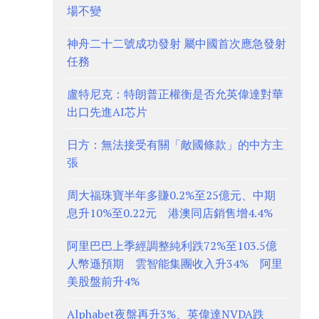
場不變
神舟二十二號成功發射 屬中國首次應急發射
任務
盧特尼克：特朗普正權衡是否允英偉達對華
出口先進AI芯片
日方：無法接受有關「敵國條款」的中方主
張
周大福珠寶半年多賺0.2%至25億元、中期
息升10%至0.22元 港澳同店銷售增4.4%
阿里巴巴上季經調整純利跌72%至103.5億
人幣遜預期 雲智能集團收入升34% 阿里
美股盤前升4%
Alphabet夜盤再升3%、英偉達NVDA跌