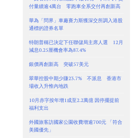
付量續逾4萬台 零跑車全系交付再創新高
華為「問界」車廠賽力斯獲深交所調入港股
通標的證券名單
特朗普稱已決定下任聯儲局主席人選 12月
減息0.25厘機會率為87.4%
銀價再創新高 突破57美元
翠華控股中期少賺23.7% 不派息 香港市
場收入升惟內地跌
10月赤字按年增1成至2.2萬億 因停擺提前
福利支出
外國旅客訪國家公園收費增逾700元 「符合
美國優先」