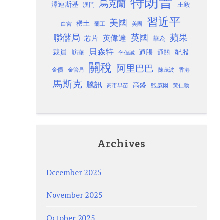
特朗普
烏克蘭
澤連斯基
澳門
王毅
習近平
美國
稀土
白宮
罷工
美團
聯儲局
蘋果
英國
英偉達
芯片
華為
貝森特
裁員
配股
通脹
訪華
通關
辛偉誠
關稅
阿里巴巴
金價
金管局
香港
陳茂波
馬斯克
騰訊
高盛
高市早苗
鮑威爾
黃仁勳
Archives
December 2025
November 2025
October 2025