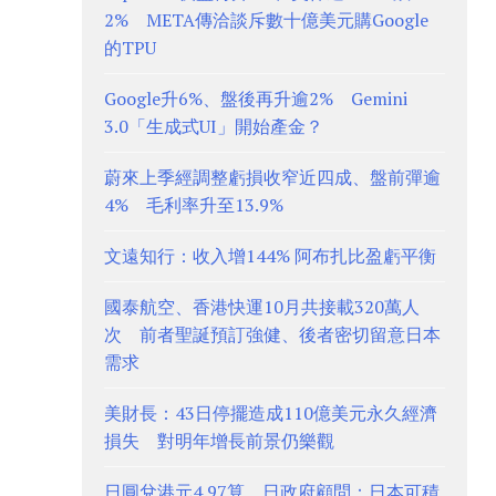
2% META傳洽談斥數十億美元購Google
的TPU
Google升6%、盤後再升逾2% Gemini
3.0「生成式UI」開始產金？
蔚來上季經調整虧損收窄近四成、盤前彈逾
4% 毛利率升至13.9%
文遠知行：收入增144% 阿布扎比盈虧平衡
國泰航空、香港快運10月共接載320萬人
次 前者聖誕預訂強健、後者密切留意日本
需求
美財長：43日停擺造成110億美元永久經濟
損失 對明年增長前景仍樂觀
日圓兌港元4.97算 日政府顧問：日本可積