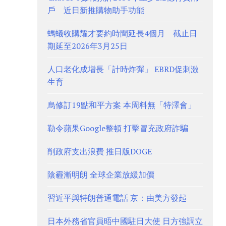
戶 近日新推購物助手功能
螞蟻收購耀才要約時間延長4個月 截止日
期延至2026年3月25日
人口老化成增長「計時炸彈」 EBRD促刺激
生育
烏修訂19點和平方案 本周料無「特澤會」
勒令蘋果Google整頓 打擊冒充政府詐騙
削政府支出浪費 推日版DOGE
陰霾漸明朗 全球企業放緩加價
習近平與特朗普通電話 京：由美方發起
日本外務省官員晤中國駐日大使 日方強調立