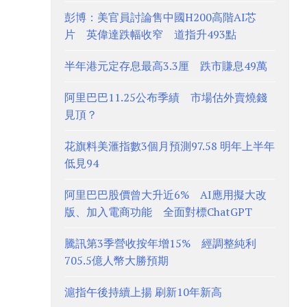
彭博：美官員討論售中國H200高階AI芯
片 英偉達跌幅收窄 道指升493點
半年港元定存息最高3.3厘 跌市賺息49萬
阿里巴巴11.25公布季績 市場估外賣燒錢
見頂？
花旗料美滙指數3個月預測97.58 明年上半年
低見94
阿里巴巴股價曾大升近6% AI應用擬大改
版、加入電商功能 全面對標ChatGPT
騰訊第3季營收按年增15% 經調整純利
705.5億人幣大勝預期
滬指午後持續上揚 刷新10年新高