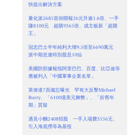
快提出解決方案
量化派2685首掛開報26元升逾1.6倍、一手
賺8100元 超購9365倍、成主板新「超購
王」
冠忠巴士半年純利大增9.5倍至6690萬元
派中期息連特別股息10仙
美國防部據報指阿里巴巴、百度、比亞迪等
應被列入「中國軍事企業名單」
英偉達7頁備忘曝光 罕有大反擊Michael
Burry、「6100億美元舞弊」、「折舊年
期」質疑
遇見小麵2408招股 一手入場費3556元、
引入海底撈等為基投