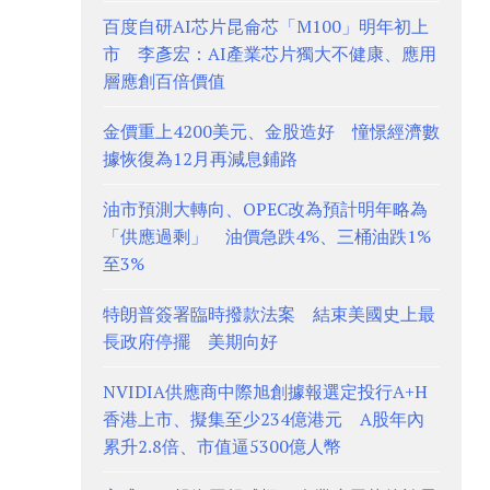
百度自研AI芯片昆侖芯「M100」明年初上
市 李彥宏：AI產業芯片獨大不健康、應用
層應創百倍價值
金價重上4200美元、金股造好 憧憬經濟數
據恢復為12月再減息鋪路
油市預測大轉向、OPEC改為預計明年略為
「供應過剩」 油價急跌4%、三桶油跌1%
至3%
特朗普簽署臨時撥款法案 結束美國史上最
長政府停擺 美期向好
NVIDIA供應商中際旭創據報選定投行A+H
香港上市、擬集至少234億港元 A股年內
累升2.8倍、市值逼5300億人幣