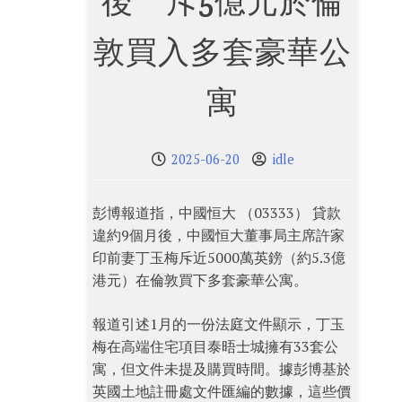
後 斥5億元於倫
敦買入多套豪華公
寓
2025-06-20
idle
彭博報道指，中國恒大 （03333） 貸款
違約9個月後，中國恒大董事局主席許家
印前妻丁玉梅斥近5000萬英鎊（約5.3億
港元）在倫敦買下多套豪華公寓。
報道引述1月的一份法庭文件顯示，丁玉
梅在高端住宅項目泰晤士城擁有33套公
寓，但文件未提及購買時間。據彭博基於
英國土地註冊處文件匯編的數據，這些價