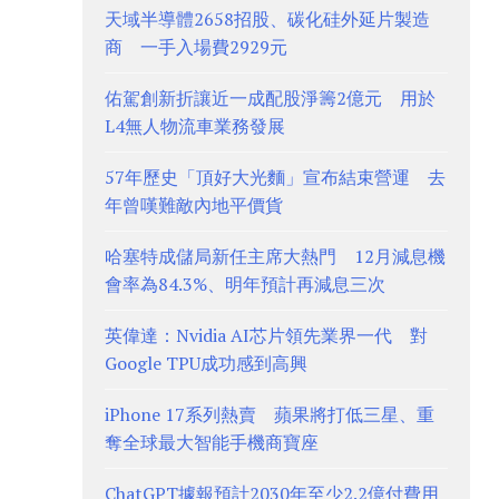
天域半導體2658招股、碳化硅外延片製造
商 一手入場費2929元
佑駕創新折讓近一成配股淨籌2億元 用於
L4無人物流車業務發展
57年歷史「頂好大光麵」宣布結束營運 去
年曾嘆難敵內地平價貨
哈塞特成儲局新任主席大熱門 12月減息機
會率為84.3%、明年預計再減息三次
英偉達：Nvidia AI芯片領先業界一代 對
Google TPU成功感到高興
iPhone 17系列熱賣 蘋果將打低三星、重
奪全球最大智能手機商寶座
ChatGPT據報預計2030年至少2.2億付費用