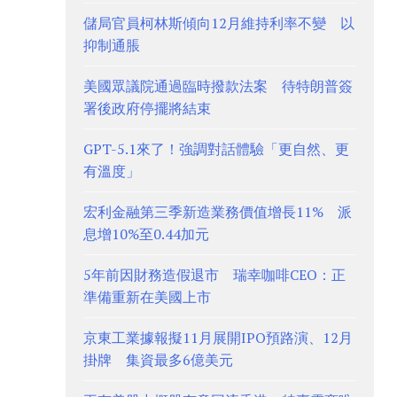
儲局官員柯林斯傾向12月維持利率不變 以
抑制通脹
美國眾議院通過臨時撥款法案 待特朗普簽
署後政府停擺將結束
GPT-5.1來了！強調對話體驗「更自然、更
有溫度」
宏利金融第三季新造業務價值增長11% 派
息增10%至0.44加元
5年前因財務造假退市 瑞幸咖啡CEO：正
準備重新在美國上市
京東工業據報擬11月展開IPO預路演、12月
掛牌 集資最多6億美元