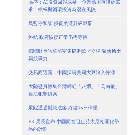
高盛：AI投資回報成疑 企業應用落後於需
求 槓桿與循環投資為潛在風險
烏暫停和談 俄促美避升級戰事
終結 政府恢復正常仍需等待
德國財長訪華前密集協調歐盟立場 聚焦稀土
與競爭力
交易商透露：中國採購美國大豆陷入停滯
大陸懸賞徵集台灣網紅「八炯」「閩南狼」
違法犯罪線索
眾院通過撥款法案 終結43日停擺
FBI局長宣布 中國同意阻止芬太尼相關化學
品的計劃