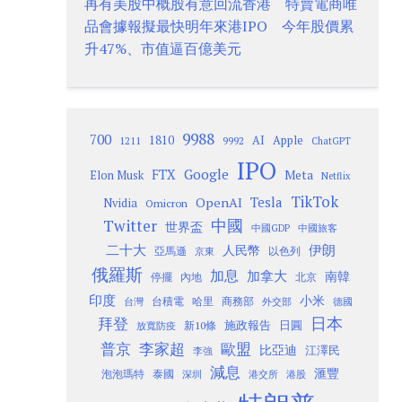
再有美股中概股有意回流香港 特賣電商唯
品會據報擬最快明年來港IPO 今年股價累
升47%、市值逼百億美元
9988
700
1810
AI
Apple
1211
9992
ChatGPT
IPO
Google
FTX
Meta
Elon Musk
Netflix
TikTok
Tesla
OpenAI
Nvidia
Omicron
Twitter
中國
世界盃
中國GDP
中國旅客
二十大
伊朗
人民幣
以色列
亞馬遜
京東
俄羅斯
加息
加拿大
南韓
內地
停擺
北京
印度
小米
台灣
台積電
哈里
商務部
外交部
德國
日本
拜登
施政報告
日圓
新10條
放寬防疫
歐盟
普京
李家超
比亞迪
江澤民
李強
減息
滙豐
泡泡瑪特
泰國
深圳
港股
港交所