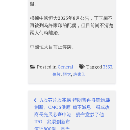
礙。
根據中國恒大2023年8月公告，丁玉梅不
再被列為許家印的配偶，但目前尚不清楚
兩人何時離婚。
中國恒大目前正停牌。
Posted in
Tagged
,
General
3333
,
,
倫敦
恒大
許家印
A股芯片股兆易
特朗普再辱罵鮑威
Post
創新、CMOS供應
爾不減息 稱或改
navigation
商長光辰芯齊申港
變主意炒了他
IPO 兆易創新市
值近800億、長光