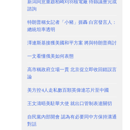
新潟同意重啟柏崎刈羽核電廠 待縣議會完成
諮詢
特朗普稱女記者「小豬」捱轟 白宮發言人：
總統坦率透明
澤連斯基接獲美國和平方案 將與特朗普商討
一文看懂俄美如何表態
高市稱政府立場一貫 北京促立即收回錯誤言
論
美方控4人走私數百顆英偉達芯片至中國
王文濤晤美駐華大使 就出口管制表達關切
自民黨內部開會 認為有必要同中方保持溝通
對話