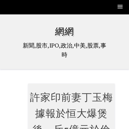
Skip
to
網網
content
新聞,股市,IPO,政治,中美,股票,事
時
許家印前妻丁玉梅
據報於恒大爆煲