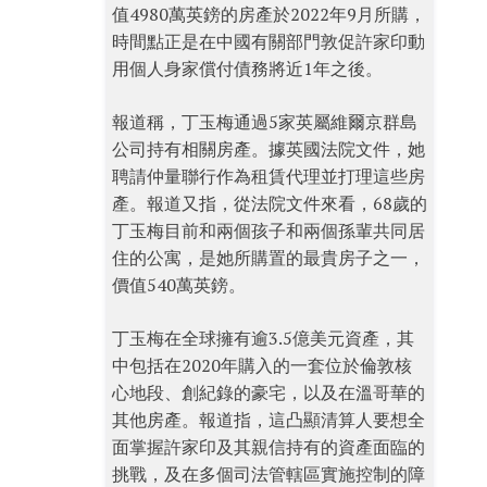
值4980萬英鎊的房產於2022年9月所購，
時間點正是在中國有關部門敦促許家印動
用個人身家償付債務將近1年之後。
報道稱，丁玉梅通過5家英屬維爾京群島
公司持有相關房產。據英國法院文件，她
聘請仲量聯行作為租賃代理並打理這些房
產。報道又指，從法院文件來看，68歲的
丁玉梅目前和兩個孩子和兩個孫輩共同居
住的公寓，是她所購置的最貴房子之一，
價值540萬英鎊。
丁玉梅在全球擁有逾3.5億美元資產，其
中包括在2020年購入的一套位於倫敦核
心地段、創紀錄的豪宅，以及在溫哥華的
其他房產。報道指，這凸顯清算人要想全
面掌握許家印及其親信持有的資產面臨的
挑戰，及在多個司法管轄區實施控制的障