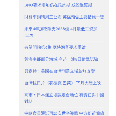
BNO要求增加仍在諮詢期 或設過渡期
財相李韻晴周三公布 英媒預告主要措施一覽
未來4年加稅削支2668億 4月最低工資加
4.1%
有望開拍第4集 應特朗普要求重啟
黃海南部部分海域 今起一連8日射擊試驗
貝森特：美國在台灣問題立場並無改變
台灣抗日片《賽德克·巴萊》 下月大陸上映
高市︰日本無立場認定台地位 有責任與中國
對話
中歐官員通話再談安世半導體 中方促荷蘭儘