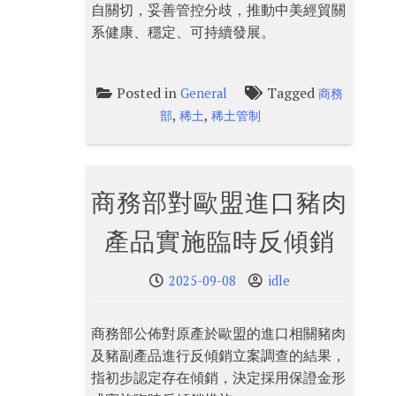
自關切，妥善管控分歧，推動中美經貿關
系健康、穩定、可持續發展。
Posted in
Tagged
General
商務
,
,
部
稀土
稀土管制
商務部對歐盟進口豬肉
產品實施臨時反傾銷
2025-09-08
idle
商務部公佈對原產於歐盟的進口相關豬肉
及豬副產品進行反傾銷立案調查的結果，
指初步認定存在傾銷，決定採用保證金形