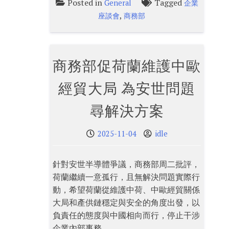
Posted in
Tagged
General
企業
,
座談會
商務部
商務部促荷蘭維護中歐
經貿大局 為安世問題
尋解決方案
2025-11-04
idle
針對安世半導體爭議，商務部周二批評，
荷蘭繼續一意孤行，且無解決問題實際行
動，希望荷蘭從維護中荷、中歐經貿關係
大局和產供鏈穩定與安全的角度出發，以
負責任的態度與中國相向而行，停止干涉
企業內部事務。