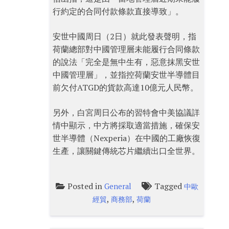
行約定的合同付款條款直接導致」。
安世中國周日（2日）就此發表聲明，指
荷蘭總部對中國管理層未能履行合同條款
的說法「完全是無中生有，惡意抹黑安世
中國管理層」，並指控荷蘭安世半導體目
前欠付ATGD的貨款高達10億元人民幣。
另外，白宮周日公布的習特會中美協議詳
情中顯示，中方將採取適當措施，確保安
世半導體（Nexperia）在中國的工廠恢復
生產，讓關鍵傳統芯片繼續出口全世界。
Posted in
Tagged
General
中歐
,
,
經貿
商務部
荷蘭