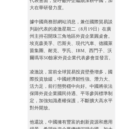
代表會面，並呼籲外企繼續深耕中國，加
大在華研發力度。
據中國商務部網站消息，兼任國際貿易談
判副代表的凌激星期二（8月19日）在廣
州主持召開珠三角地區外資企業圓桌會。
埃克森美孚、巴斯夫、現代汽車、德國萊
茵集團、耐克、亨氏、IBM、西門子、沃
爾瑪等30餘家外資企業代表參會並發言。
凌激說，當前全球貿易投資壁壘增多，國
際投資放緩，中國經濟韌性強、潛力大、
活力足，前行態勢穩中向好。中國將依法
保障外資企業國民待遇、平等參與標準制
定，加強知識產權保護，不斷擴大高水平
對外開放。
他還說，中國擁有豐富的創新資源和應用