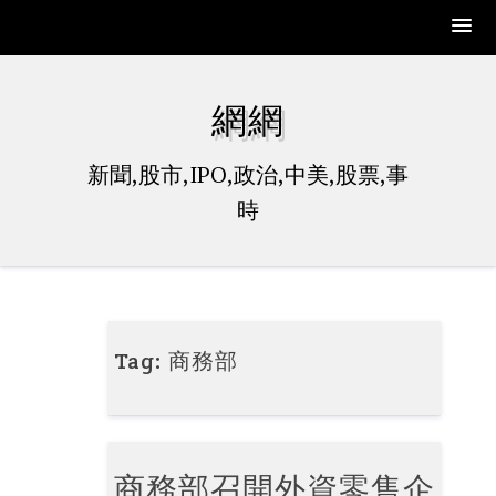
Skip
to
網網
content
新聞,股市,IPO,政治,中美,股票,事
時
Tag:
商務部
商務部召開外資零售企