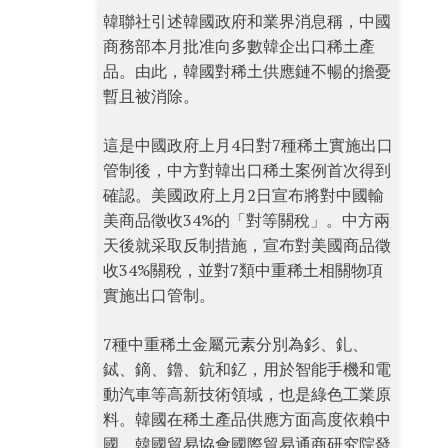
韓聯社引述韓國政府和業界消息稱，中國
商務部本月批准向多數韓企出口稀土產
品。由此，韓國對稀土供應鏈不暢的擔憂
暫且被消除。
這是中國政府上月4日對7種稀土實施出口
管制後，中方對韓出口稀土案例首次得到
確認。美國政府上月2日宣布將對中國輸
美商品徵收34%的「對等關稅」。中方兩
天後就采取反制措施，宣布對美國商品徵
收34%關稅，並對7類中重稀土相關物項
實施出口管制。
7種中重稀土金屬元素分別為釤、釓、
鋱、鏑、鑥、鈧和釔，用於智能手機和電
動汽車等高新技術領域，也是綠色工業原
料。韓國在稀土產品供應方面高度依賴中
國。韓國貿易協會國際貿易通商研究院發