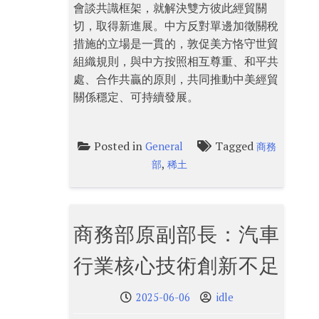
會談共識框架，就解決雙方彼此經貿關
切，取得新進展。中方反對單邊加徵關稅
措施的立場是一貫的，敦促美方恪守世貿
組織規則，與中方按照相互尊重、和平共
處、合作共贏的原則，共同推動中美經貿
關係穩定、可持續發展。
Posted in
Tagged
General
商務
,
部
稀土
商務部原副部長：汽車
行業核心技術創新不足
2025-06-06
idle