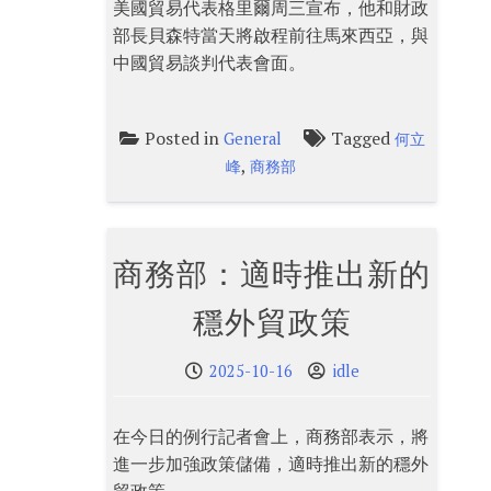
美國貿易代表格里爾周三宣布，他和財政
部長貝森特當天將啟程前往馬來西亞，與
中國貿易談判代表會面。
Posted in
Tagged
General
何立
,
峰
商務部
商務部：適時推出新的
穩外貿政策
2025-10-16
idle
在今日的例行記者會上，商務部表示，將
進一步加強政策儲備，適時推出新的穩外