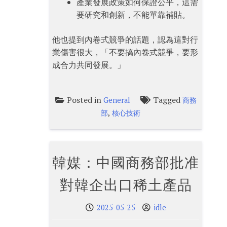
產業發展政策如何保證公平，這需
要研究和創新，不能單靠補貼。
他也提到內卷式競爭的話題，認為這對行
業傷害很大，「不要搞內卷式競爭，要形
成合力共同發展。」
Posted in
Tagged
General
商務
,
部
核心技術
韓媒：中國商務部批准
對韓企出口稀土產品
2025-05-25
idle