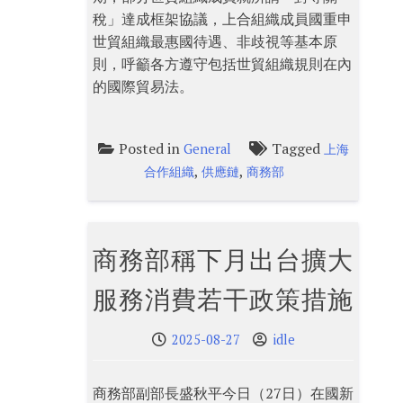
稅」達成框架協議，上合組織成員國重申
世貿組織最惠國待遇、非歧視等基本原
則，呼籲各方遵守包括世貿組織規則在內
的國際貿易法。
Posted in
Tagged
General
上海
,
,
合作組織
供應鏈
商務部
商務部稱下月出台擴大
服務消費若干政策措施
2025-08-27
idle
商務部副部長盛秋平今日（27日）在國新