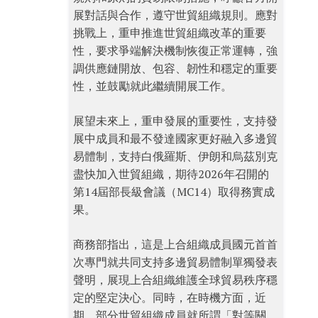
展對話與合作，遵守世貿組織規則。應對
挑戰上，重申推進世貿組織改革的重要
性，要求爭端解決機制恢復正常運轉，強
調供應鏈開放、包容、韌性和穩定的重要
性，並鼓勵就此繼續開展工作。
展望未來上，重申發展的重要性，支持發
展中成員和最不發達國家更好融入多邊貿
易體制，支持白俄羅斯、伊朗和烏茲別克
盡快加入世貿組織，期待2026年召開的
第14屆部長級會議（MC14）取得務實成
果。
商務部指出，這是上合組織成員國元首首
次專門就共同支持多邊貿易體制單獨發表
聲明，展現上合組織維護全球貿易秩序穩
定的堅定決心。同時，在時機方面，近
期，部分世貿組織成員就所謂「對等關