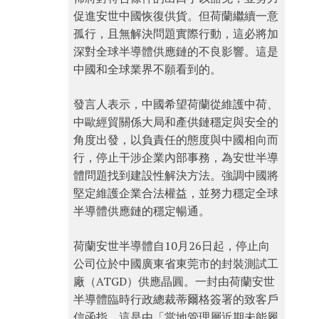
促進安世中國恢復供貨。但荷蘭繼續一意
孤行，且無解決問題實際行動，這必將加
深對全球半導體供應鏈的不良影響。這是
中國和全球業界不願看到的。
發言人表示，中國希望荷蘭從維護中荷、
中歐經貿關係大局和產供鏈穩定與安全的
角度出發，以負責任的態度與中國相向而
行，停止干涉企業內部事務，為安世半導
體問題找到建設性解決方法。強調中國將
堅定維護企業合法權益，並努力穩定全球
半導體供應鏈的穩定暢通。
荷蘭安世半導體自10月26日起，停止向
公司位於中國廣東省東莞市的封裝測試工
廠（ATGD）供應晶圓。一封由荷蘭安世
半導體臨時行政總裁蒂爾格簽署的致客戶
信函指，這是由「當地管理層近期未能履