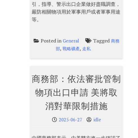
引，指導、警示出口企業做好盡職調查，
嚴防相關物項用於軍事用戶或者軍事用途
等。
Posted in
Tagged
General
商務
,
,
部
戰略礦產
走私
商務部：依法審批管制
物項出口申請 美將取
消對華限制措施
2025-06-27
idle