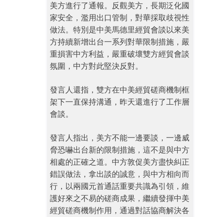
美方進行了通報。反觀美方，長期泛化國
家安全，濫用出口管制，對華採取歧視性
做法。特別是中美馬德里經貿會談以來美
方持續新增出台一系列對華限制措施，嚴
重損害中方利益，嚴重破壞雙方經貿會談
氛圍，中方對此堅決反對。
發言人還指，雙方在中美經貿磋商機制框
架下一直保持溝通，昨天還進行了工作層
會談。
發言人指出，美方不能一邊要談，一邊威
脅恐嚇出台新的限制措施，這不是與中方
相處的正確之道。中方敦促美方盡快糾正
錯誤做法，拿出談的誠意，與中方相向而
行，以兩國元首通話重要共識為引領，維
護好來之不易的磋商成果，繼續發揮中美
經貿磋商機制作用，通過對話協商解決各