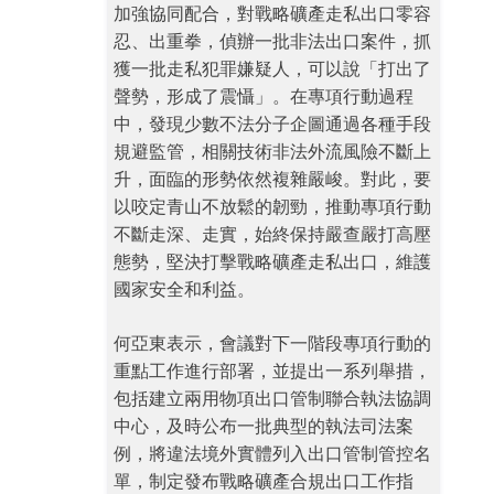
加強協同配合，對戰略礦產走私出口零容
忍、出重拳，偵辦一批非法出口案件，抓
獲一批走私犯罪嫌疑人，可以說「打出了
聲勢，形成了震懾」。在專項行動過程
中，發現少數不法分子企圖通過各種手段
規避監管，相關技術非法外流風險不斷上
升，面臨的形勢依然複雜嚴峻。對此，要
以咬定青山不放鬆的韌勁，推動專項行動
不斷走深、走實，始終保持嚴查嚴打高壓
態勢，堅決打擊戰略礦產走私出口，維護
國家安全和利益。
何亞東表示，會議對下一階段專項行動的
重點工作進行部署，並提出一系列舉措，
包括建立兩用物項出口管制聯合執法協調
中心，及時公布一批典型的執法司法案
例，將違法境外實體列入出口管制管控名
單，制定發布戰略礦產合規出口工作指