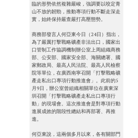
臨的形勢依然複雜嚴峻，強調要以咬定青
山不放的韌勁，推動專項行動不斷走深走
實，始終保持嚴查嚴打高壓態勢。
商務部發言人何亞東今日（24日）指出，
為了嚴厲打擊戰略礦產非法出口，國家出
口管制工作協調機制辦公室上周組織商務
部、公安部、國家安全部、海關總署、國
家郵政局、最高人民法院、最高人民檢察
院等單位，在廣西南寧召開「打擊戰略礦
產走私出口專項行動推進會」。此前的5
月9日，辦公室曾組織相關單位在廣東深
圳召開「打擊戰略礦產走私出口專項行
動」的現場會。這次推進會是對專項行動
進展成效的階段性總結和再部署、再推
進。
何亞東說，這兩個多月以來，各有關部門