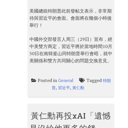
美國總統特朗普此前發帖文表示，非常期
待與習近平的會面。會面將在幾個小時後
舉行！
中國外交部發言人周三（29日）宣布，經
中美雙方商定，習近平將於當地時間10月
30日在南韓釜山同特朗普舉行會晤，就中
美關係和雙方共同關心的問題交換意見。
Posted in
Tagged
General
特朗
,
,
普
習近平
黃仁勳
黃仁勳再投xAI「遺憾