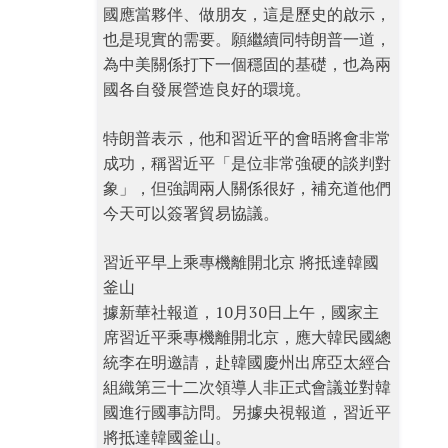
國應當夥伴、做朋友，這是歷史的啟示，
也是現實的需要。願繼續同特朗普一道，
為中美關係打下一個穩固的基礎，也為兩
國各自發展營造良好的環境。
特朗普表示，他和習近平的會晤將會非常
成功，稱習近平「是位非常強硬的談判對
象」，但強調兩人關係很好，補充道他們
今天可以簽署貿易協議。
習近平早上乘專機離開北京 將抵達韓國
釜山
據新華社報道，10月30日上午，國家主
席習近平乘專機離開北京，應大韓民國總
統李在明邀請，赴韓國慶州出席亞太經合
組織第三十二次領導人非正式會議並對韓
國進行國事訪問。另據央視報道，習近平
將抵達韓國釜山。