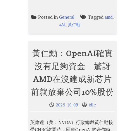
Posted in
Tagged
,
General
amd
,
xAI
黃仁勳
黃仁勳：OpenAI確實
沒有足夠資金 驚訝
AMD在沒建成新芯片
前就放棄公司10%股份
2025-10-09
idle
英偉達（美：NVDA）行政總裁黃仁勳接
受CNBC訪問時，回應OpenAI的合作時