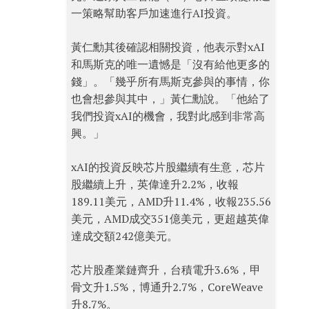
一策略幫助客戶加速進行AI投資。
黃仁勳其後確認相關投資，他表示對xAI
和馬斯克的唯一遺憾是「沒有給他更多的
錢」。「幾乎所有馬斯克參與的事情，你
也會想參與其中，」黃仁勳說。「他給了
我們投資xAI的機會，我對此感到非常高
興。」
xAI的投資反映芯片股繼續有生意，芯片
股繼續上升，英偉達升2.2%，收報
189.11美元，AMD升11.4%，收報235.56
美元，AMD成交351億美元，更超越英偉
達成交額242億美元。
芯片股產業鏈齊升，台積電升3.6%，甲
骨文升1.5%，博通升2.7%，CoreWeave
升8.7%。