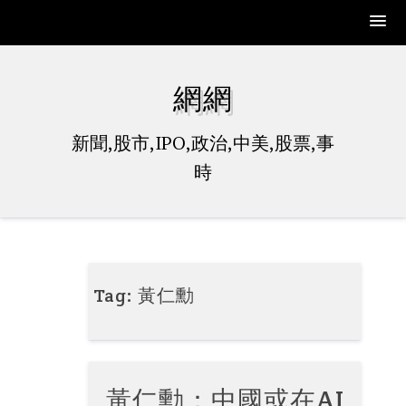
Skip
to
網網
content
新聞,股市,IPO,政治,中美,股票,事
時
Tag:
黃仁勳
黃仁勳：中國或在AI