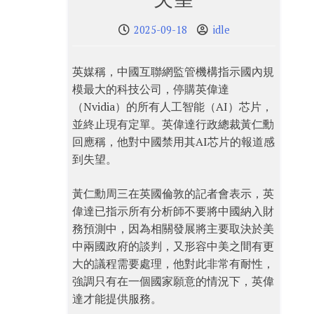
2025-09-18
idle
英媒稱，中國互聯網監管機構指示國內規
模最大的科技公司，停購英偉達
（Nvidia）的所有人工智能（AI）芯片，
並終止現有定單。英偉達行政總裁黃仁勳
回應稱，他對中國禁用其AI芯片的報道感
到失望。
黃仁勳周三在英國倫敦的記者會表示，英
偉達已指示所有分析師不要將中國納入財
務預測中，因為相關發展將主要取決於美
中兩國政府的談判，又形容中美之間有更
大的議程需要處理，他對此非常有耐性，
強調只有在一個國家願意的情況下，英偉
達才能提供服務。