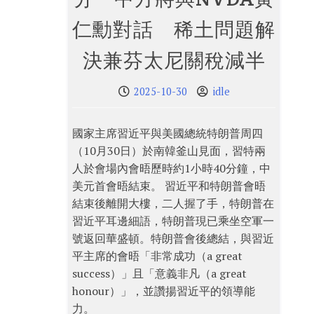
仁勳對話 稀土問題解
決兼芬太尼關稅減半
2025-10-30
idle
國家主席習近平與美國總統特朗普周四
（10月30日）於南韓釜山見面，習特兩
人於會場內會晤歷時約1小時40分鐘，中
美元首會晤結束。 習近平和特朗普會晤
結束後離開大樓，二人握了手，特朗普在
習近平耳邊細語，特朗普現已乘坐空軍一
號返回華盛頓。特朗普會後總結，與習近
平主席的會晤「非常成功（a great
success）」且「意義非凡（a great
honour）」，並讚揚習近平的領導能
力。