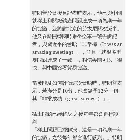
特朗普於會後見記者時表示，他已與中國
就稀土和關鍵礦產問題達成一項為期一年
的協議，並將對北京的芬太尼關稅減半。
他又在離開韓國時乘坐空軍一號告訴記
者，與習近平的會晤「非常棒（It was an
amazing meeting）」，並且「就很多重
要問題達成了一致」，相信美國可以「很
快」與中國簽署貿易協議。
當被問及如何評價這次會晤時，特朗普表
示，若滿分是10分，他會給予12分，稱
其「非常成功（great success）」。
稀土問題已經解決 之後每年都會進行談
判
「稀土問題已經解決，這是一項為期一年
的協議，之後每年都會進行談判。」特朗