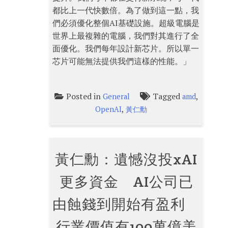
都比上一代快數倍。為了做到這一點，我
們必須優化整個AI基礎設施。超級電腦是
世界上最複雜的電腦，我們對其進行了全
面優化。我們每年設計新芯片。所以單一
芯片可能無法提供我們這樣的性能。」
Posted in
Tagged
,
General
amd
,
OpenAI
黃仁勳
黃仁勳：遺憾沒投xAI
更多資金 AI公司已
由蝕錢到開始有盈利
行業價值有100萬億美