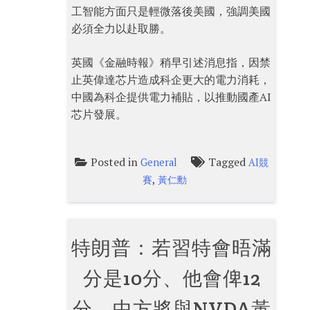
工智能方面只是輕微落後美國，強調美國
必須全力以赴取勝。
英國《金融時報》稍早引述消息指，因禁
止英偉達芯片造成科企更大的電力消耗，
中國為科企提供電力補貼，以推動國產AI
芯片發展。
Posted in
Tagged
General
AI競
,
賽
黃仁勳
特朗普：若習特會晤滿
分是10分、他會俾12
分 中方將與NVDA黃