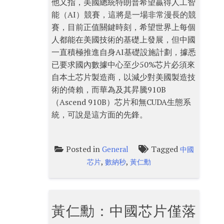
他又指，美國總統特朗普希望贏得人工智
能（AI）競賽，這將是一場非常漫長的競
賽，目前正值關鍵時刻，希望世界上每個
人都能在美國技術的基礎上發展，但中國
一直積極推進自身AI基礎設施計劃，據悉
已要求國內數據中心至少50%芯片必須來
自本土芯片製造商，以減少對美國製造技
術的倚賴，而華為及其昇騰910B
（Ascend 910B）芯片和無CUDA生態系
統，可說是這方面的先鋒。
Posted in
Tagged
General
中國
,
,
芯片
數納秒
黃仁勳
黃仁勳：中國芯片僅落