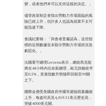
變，或者他們本可以支持這樣的決定。」
儘管政策制定者指出勞動力市場面臨的風
險已經上升，但許多人也認為就業不太可
能迅速下降。
會議紀要稱：「與會者普遍認為，這些指
標的近期數據並未顯示勞動力市場狀況急
劇惡化。」
法國看守總理Lecornu表示，總統馬克龍
將在48小時內任命新總理，歐元跌幅收窄
至0.3%，美滙指數升勢隨即回順至99關
之下。
國際金價受美國政府停擺等避險因素繼續
上升，每盎司高見4,059.31美元歷史高，
突破4000美元關。