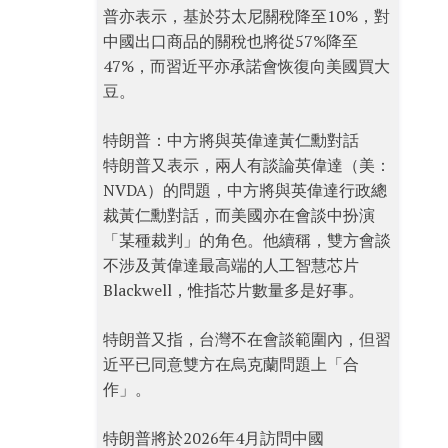
普亦表示，基於芬太尼關稅降至10%，對
中國出口商品的關稅也將從57%降至
47%，而習近平亦承諾會恢復向美國買大
豆。
特朗普：中方將與英偉達黃仁勳對話
特朗普又表示，兩人有談論英偉達（美：
NVDA）的問題，中方將與英偉達行政總
裁黃仁勳對話，而美國亦在會談中扮演
「某種裁判」的角色。他續稱，雙方會談
不涉及黃偉達最高端的人工智慧芯片
Blackwell，惟指芯片數量多是好事。
特朗普又指，台灣不在會談範圍內，但習
近平已同意雙方在烏克蘭問題上「合
作」。
特朗普將於2026年4月訪問中國