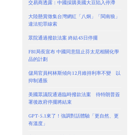
交易商透露：中國採購美國大豆陷入停滯
大陸懸賞徵集台灣網紅「八炯」「閩南狼」
違法犯罪線索
眾院通過撥款法案 終結43日停擺
FBI局長宣布 中國同意阻止芬太尼相關化學
品的計劃
儲局官員柯林斯傾向12月維持利率不變 以
抑制通脹
美國眾議院通過臨時撥款法案 待特朗普簽
署後政府停擺將結束
GPT-5.1來了！強調對話體驗「更自然、更
有溫度」