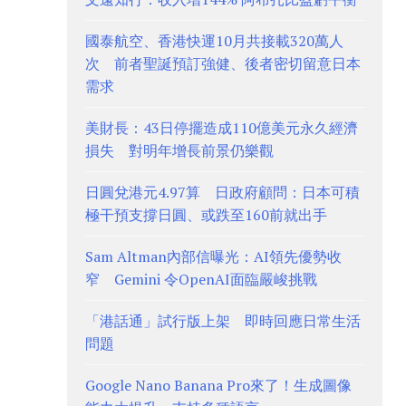
國泰航空、香港快運10月共接載320萬人
次 前者聖誕預訂強健、後者密切留意日本
需求
美財長：43日停擺造成110億美元永久經濟
損失 對明年增長前景仍樂觀
日圓兌港元4.97算 日政府顧問：日本可積
極干預支撐日圓、或跌至160前就出手
Sam Altman內部信曝光：AI領先優勢收
窄 Gemini 令OpenAI面臨嚴峻挑戰
「港話通」試行版上架 即時回應日常生活
問題
Google Nano Banana Pro來了！生成圖像