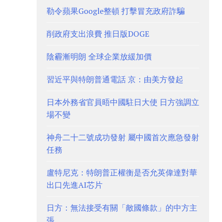
勒令蘋果Google整頓 打擊冒充政府詐騙
削政府支出浪費 推日版DOGE
陰霾漸明朗 全球企業放緩加價
習近平與特朗普通電話 京：由美方發起
日本外務省官員晤中國駐日大使 日方強調立
場不變
神舟二十二號成功發射 屬中國首次應急發射
任務
盧特尼克：特朗普正權衡是否允英偉達對華
出口先進AI芯片
日方：無法接受有關「敵國條款」的中方主
張