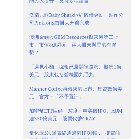
能力大提升 支持多種語言
洗腦兒歌Baby Shark歌紅股價更勁 製作公
司Pinkfong首掛大升逾六成
澳洲金礦股GBM Resources擬來港第二上
市、市值8億港元 兩大股東與香港有聯
繫？
「遇見小麵」據報已展開預路演、擬集1億
美元 股東包括碧桂園九毛九
Manner Coffee再傳來港上市、集資數億美
元 官方：「不予置評」
加密幣ETF巨頭「灰度」申美股IPO、AUM
達350億美元 股票代號GRAY
量化派5次遞表終通過港IPO聆訊、擁電商