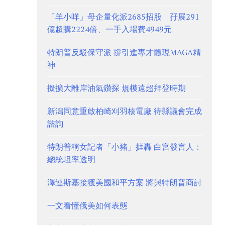
「羊小咩」母企量化派2685招股 孖展291
億超購2224倍、一手入場費4949元
特朗普反駁保守派 撐引進專才體現MAGA精
神
擬擴大離岸油氣鑽探 規模遠超拜登時期
新潟同意重啟柏崎刈羽核電廠 待縣議會完成
諮詢
特朗普稱女記者「小豬」捱轟 白宮發言人：
總統坦率透明
澤連斯基接獲美國和平方案 將與特朗普商討
一文看懂俄美如何表態