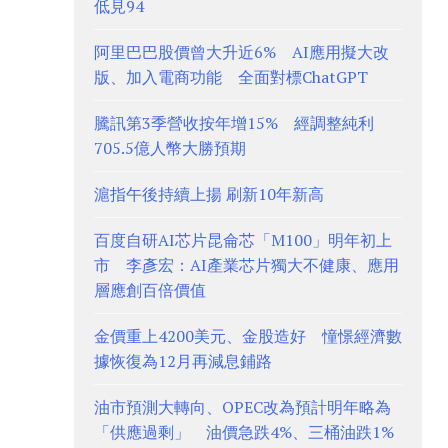
低見94
阿里巴巴股價曾大升近6% AI應用擬大改
版、加入電商功能 全面對標ChatGPT
騰訊第3季營收按年增15% 經調整純利
705.5億人幣大勝預期
滬指午後持續上揚 刷新10年新高
百度自研AI芯片昆侖芯「M100」明年初上
市 李彥宏：AI產業芯片獨大不健康、應用
層應創百倍價值
金價重上4200美元、金股造好 憧憬經濟數
據恢復為12月再減息鋪路
油市預測大轉向、OPEC改為預計明年略為
「供應過剩」 油價急跌4%、三桶油跌1%