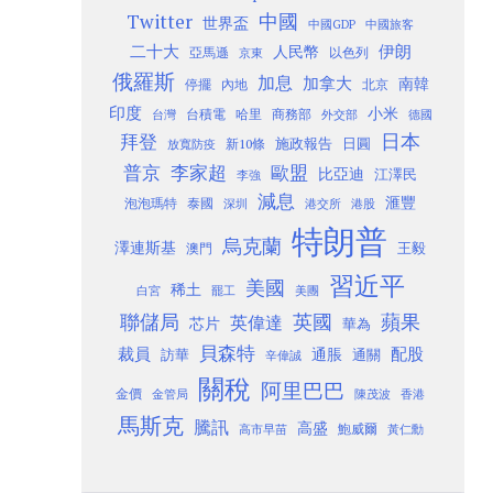
Twitter
中國
世界盃
中國GDP
中國旅客
二十大
伊朗
人民幣
以色列
亞馬遜
京東
俄羅斯
加息
加拿大
南韓
內地
停擺
北京
印度
小米
台灣
台積電
哈里
商務部
外交部
德國
日本
拜登
施政報告
日圓
新10條
放寬防疫
歐盟
普京
李家超
比亞迪
江澤民
李強
減息
滙豐
泡泡瑪特
泰國
深圳
港股
港交所
特朗普
烏克蘭
澤連斯基
澳門
王毅
習近平
美國
稀土
白宮
罷工
美團
聯儲局
蘋果
英國
英偉達
芯片
華為
貝森特
裁員
配股
通脹
訪華
通關
辛偉誠
關稅
阿里巴巴
金價
金管局
香港
陳茂波
馬斯克
騰訊
高盛
高市早苗
鮑威爾
黃仁勳