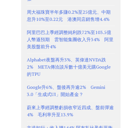
周大福珠寶半年多賺0.2%至25億元、中期
息升10%至0.22元 港澳同店銷售增4.4%
阿里巴巴上季經調整純利跌72%至103.5億
人幣遜預期 雲智能集團收入升34% 阿里
美股盤前升4%
Alphabet夜盤再升3%、英偉達NVDA跌
2% META傳洽談斥數十億美元購Google
的TPU
Google升6%、盤後再升逾2% Gemini
3.0「生成式UI」開始產金？
蔚來上季經調整虧損收窄近四成、盤前彈逾
4% 毛利率升至13.9%
文遠知行：收入增144% 阿布扎比盈虧平衡