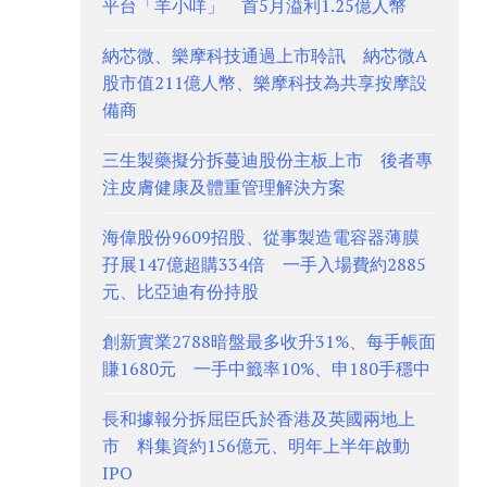
平台「羊小咩」 首5月溢利1.25億人幣
納芯微、樂摩科技通過上市聆訊 納芯微A
股市值211億人幣、樂摩科技為共享按摩設
備商
三生製藥擬分拆蔓迪股份主板上市 後者專
注皮膚健康及體重管理解決方案
海偉股份9609招股、從事製造電容器薄膜
孖展147億超購334倍 一手入場費約2885
元、比亞迪有份持股
創新實業2788暗盤最多收升31%、每手帳面
賺1680元 一手中籤率10%、申180手穩中
長和據報分拆屈臣氏於香港及英國兩地上
市 料集資約156億元、明年上半年啟動
IPO