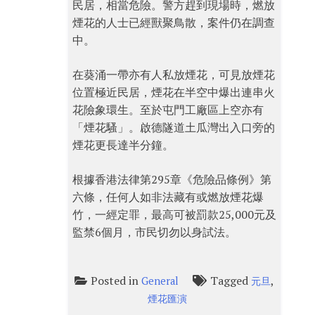
民居，相當危險。警方趕到現場時，燃放
煙花的人士已經獸聚鳥散，案件仍在調查
中。
在葵涌一帶亦有人私放煙花，可見放煙花
位置極近民居，煙花在半空中爆出連串火
花險象環生。至於屯門工廠區上空亦有
「煙花騷」。啟德隧道土瓜灣出入口旁的
煙花更長達半分鐘。
根據香港法律第295章《危險品條例》第
六條，任何人如非法藏有或燃放煙花爆
竹，一經定罪，最高可被罰款25,000元及
監禁6個月，市民切勿以身試法。
Posted in
Tagged
,
General
元旦
煙花匯演