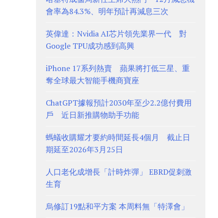
會率為84.3%、明年預計再減息三次
英偉達：Nvidia AI芯片領先業界一代 對
Google TPU成功感到高興
iPhone 17系列熱賣 蘋果將打低三星、重
奪全球最大智能手機商寶座
ChatGPT據報預計2030年至少2.2億付費用
戶 近日新推購物助手功能
螞蟻收購耀才要約時間延長4個月 截止日
期延至2026年3月25日
人口老化成增長「計時炸彈」 EBRD促刺激
生育
烏修訂19點和平方案 本周料無「特澤會」