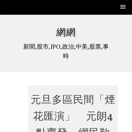
Skip
to
網網
content
新聞,股市,IPO,政治,中美,股票,事
時
元旦多區民間「煙
花匯演」 元朗4