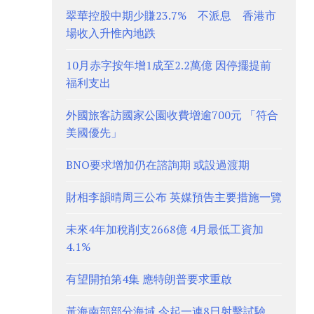
翠華控股中期少賺23.7% 不派息 香港市
場收入升惟內地跌
10月赤字按年增1成至2.2萬億 因停擺提前
福利支出
外國旅客訪國家公園收費增逾700元 「符合
美國優先」
BNO要求增加仍在諮詢期 或設過渡期
財相李韻晴周三公布 英媒預告主要措施一覽
未來4年加稅削支2668億 4月最低工資加
4.1%
有望開拍第4集 應特朗普要求重啟
黃海南部部分海域 今起一連8日射擊試驗