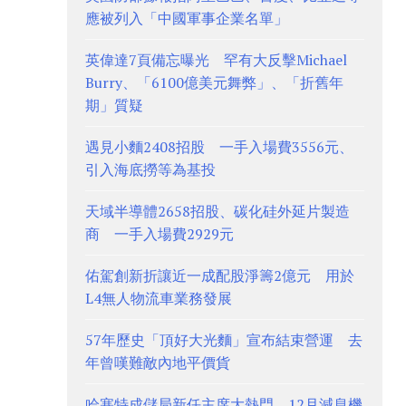
應被列入「中國軍事企業名單」
英偉達7頁備忘曝光 罕有大反擊Michael
Burry、「6100億美元舞弊」、「折舊年
期」質疑
遇見小麵2408招股 一手入場費3556元、
引入海底撈等為基投
天域半導體2658招股、碳化硅外延片製造
商 一手入場費2929元
佑駕創新折讓近一成配股淨籌2億元 用於
L4無人物流車業務發展
57年歷史「頂好大光麵」宣布結束營運 去
年曾嘆難敵內地平價貨
哈塞特成儲局新任主席大熱門 12月減息機