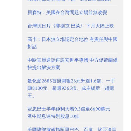
貝森特：美國在台灣問題立場並無改變
台灣抗日片《賽德克·巴萊》 下月大陸上映
高市︰日本無立場認定台地位 有責任與中國
對話
中歐官員通話再談安世半導體 中方促荷蘭儘
快提出解決方案
量化派2685首掛開報26元升逾1.6倍、一手
賺8100元 超購9365倍、成主板新「超購
王」
冠忠巴士半年純利大增9.5倍至6690萬元
派中期息連特別股息10仙
美國防部據報指阿里巴巴、百度、比亞迪等