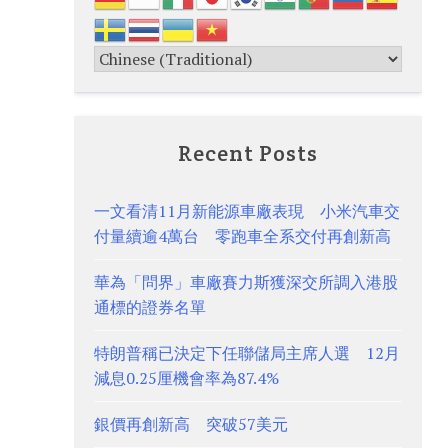
Recent Posts
一文看清11月新能源車廠表現 小米汽車交
付量續逾4萬台 零跑車全系交付再創新高
華為「問界」車廠賽力斯獲深交所調入港股
通標的證券名單
特朗普稱已決定下任聯儲局主席人選 12月
減息0.25厘機會率為87.4%
銀價再創新高 突破57美元