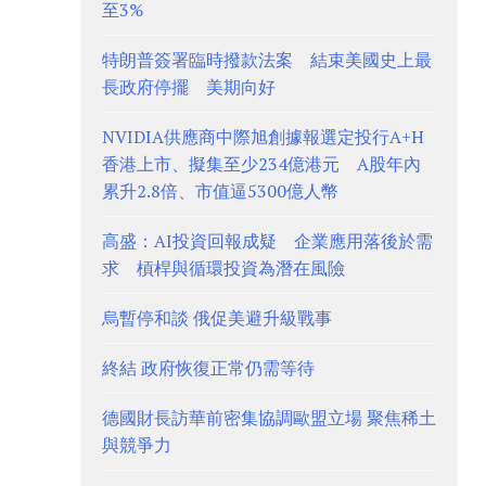
至3%
特朗普簽署臨時撥款法案 結束美國史上最
長政府停擺 美期向好
NVIDIA供應商中際旭創據報選定投行A+H
香港上市、擬集至少234億港元 A股年內
累升2.8倍、市值逼5300億人幣
高盛：AI投資回報成疑 企業應用落後於需
求 槓桿與循環投資為潛在風險
烏暫停和談 俄促美避升級戰事
終結 政府恢復正常仍需等待
德國財長訪華前密集協調歐盟立場 聚焦稀土
與競爭力