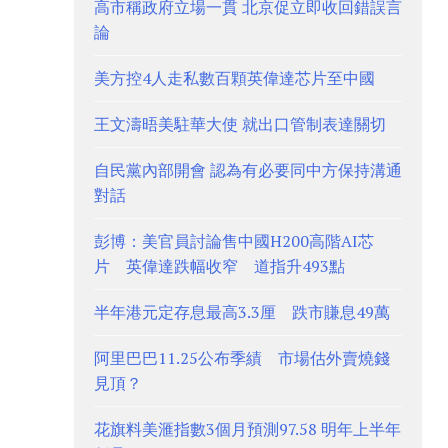
高市稱政府立場一貫 北京促立即收回錯誤言
論
美方控4人走私數百顆英偉達芯片至中國
王文濤晤美駐華大使 就出口管制表達關切
自民黨內部開會 認為有必要同中方保持溝通
對話
彭博：美官員討論售中國H200高階AI芯
片 英偉達跌幅收窄 道指升493點
半年港元定存息最高3.3厘 跌市賺息49萬
阿里巴巴11.25公布季績 市場估外賣燒錢
見頂？
花旗料美滙指數3個月預測97.58 明年上半年