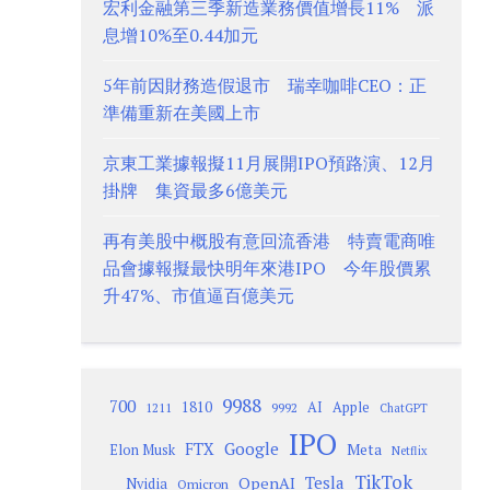
宏利金融第三季新造業務價值增長11% 派
息增10%至0.44加元
5年前因財務造假退市 瑞幸咖啡CEO：正
準備重新在美國上市
京東工業據報擬11月展開IPO預路演、12月
掛牌 集資最多6億美元
再有美股中概股有意回流香港 特賣電商唯
品會據報擬最快明年來港IPO 今年股價累
升47%、市值逼百億美元
9988
700
1810
AI
Apple
1211
9992
ChatGPT
IPO
Google
FTX
Meta
Elon Musk
Netflix
TikTok
Tesla
OpenAI
Nvidia
Omicron