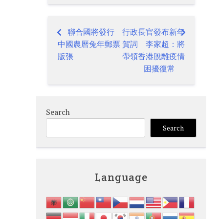
聯合國將發行
行政長官發布新年
Post
中國農曆兔年郵票
賀詞 李家超：將
navigation
版張
帶領香港脫離疫情
困擾復常
Search
Search
Language