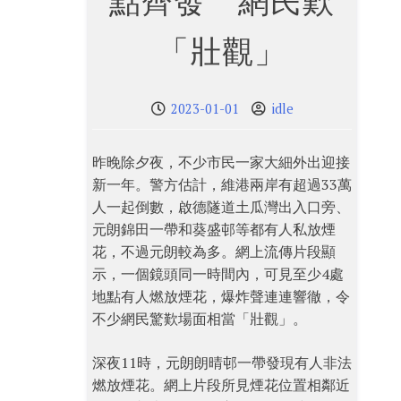
點齊發 網民歎
「壯觀」
2023-01-01
idle
昨晚除夕夜，不少市民一家大細外出迎接
新一年。警方估計，維港兩岸有超過33萬
人一起倒數，啟德隧道土瓜灣出入口旁、
元朗錦田一帶和葵盛邨等都有人私放煙
花，不過元朗較為多。網上流傳片段顯
示，一個鏡頭同一時間內，可見至少4處
地點有人燃放煙花，爆炸聲連連響徹，令
不少網民驚歎場面相當「壯觀」。
深夜11時，元朗朗晴邨一帶發現有人非法
燃放煙花。網上片段所見煙花位置相鄰近