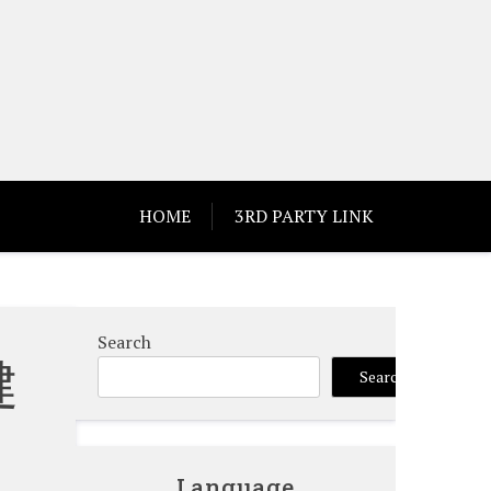
HOME
3RD PARTY LINK
Search
健
Search
Language