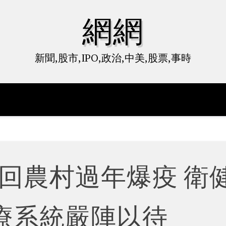
網網
新聞,股市,IPO,政治,中美,股票,事時
回農村過年爆疫 衛
療系統嚴陣以待