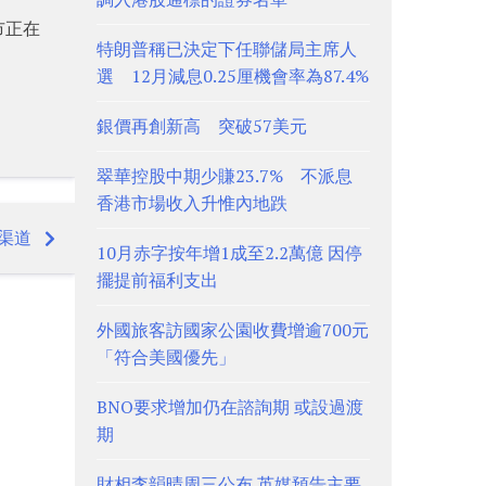
市正在
特朗普稱已決定下任聯儲局主席人
。
選 12月減息0.25厘機會率為87.4%
銀價再創新高 突破57美元
翠華控股中期少賺23.7% 不派息
香港市場收入升惟內地跌
渠道
10月赤字按年增1成至2.2萬億 因停
擺提前福利支出
外國旅客訪國家公園收費增逾700元
「符合美國優先」
BNO要求增加仍在諮詢期 或設過渡
期
財相李韻晴周三公布 英媒預告主要