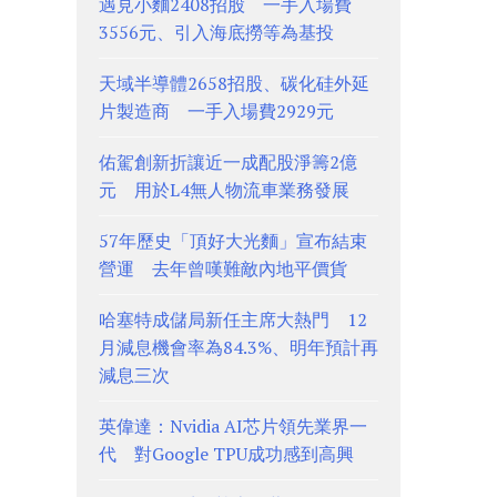
遇見小麵2408招股 一手入場費
3556元、引入海底撈等為基投
天域半導體2658招股、碳化硅外延
片製造商 一手入場費2929元
佑駕創新折讓近一成配股淨籌2億
元 用於L4無人物流車業務發展
57年歷史「頂好大光麵」宣布結束
營運 去年曾嘆難敵內地平價貨
哈塞特成儲局新任主席大熱門 12
月減息機會率為84.3%、明年預計再
減息三次
英偉達：Nvidia AI芯片領先業界一
代 對Google TPU成功感到高興