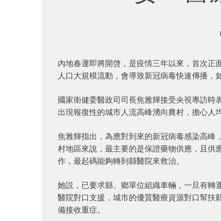
內地春運即將開啓，是疫情三年以來，首次正
人口大規模流動，會導致新冠病毒快速傳播，
國家衛健委醫政司司長焦雅輝接受央視專訪時
出現報復性的城市人流高峰湧向農村，擔心人
焦雅輝指出，為應對到來的新冠病毒感染高峰
村地區來說，最主要的是保證藥物供應，且供
作，最起碼能夠轉到縣醫院來救治。
她説，已要求縣、鄉單位組織車輛，一旦有轉
醫院對口支援，城市的優質醫療資源對口幫扶
備接收重症。