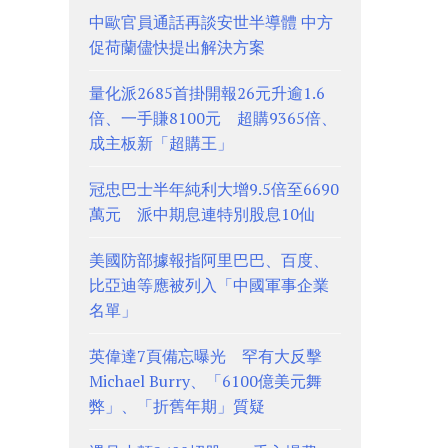
中歐官員通話再談安世半導體 中方
促荷蘭儘快提出解決方案
量化派2685首掛開報26元升逾1.6
倍、一手賺8100元 超購9365倍、
成主板新「超購王」
冠忠巴士半年純利大增9.5倍至6690
萬元 派中期息連特別股息10仙
美國防部據報指阿里巴巴、百度、
比亞迪等應被列入「中國軍事企業
名單」
英偉達7頁備忘曝光 罕有大反擊
Michael Burry、「6100億美元舞
弊」、「折舊年期」質疑