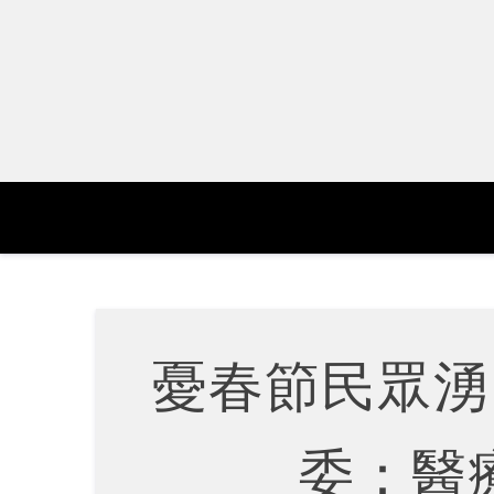
Skip
to
content
憂春節民眾湧
委：醫