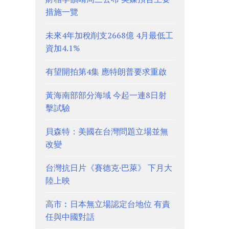
措施一覽
未來4年加稅削支2668億 4月最低工
資加4.1%
有望開拍第4集 應特朗普要求重啟
黃海南部部分海域 今起一連8日射
擊試驗
貝森特：美國在台灣問題立場並無
改變
台灣抗日片《賽德克·巴萊》 下月大
陸上映
高市︰日本無立場認定台地位 有責
任與中國對話