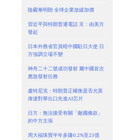
陰霾漸明朗 全球企業放緩加價
習近平與特朗普通電話 京：由美方
發起
日本外務省官員晤中國駐日大使 日
方強調立場不變
神舟二十二號成功發射 屬中國首次
應急發射任務
盧特尼克：特朗普正權衡是否允英
偉達對華出口先進AI芯片
日方：無法接受有關「敵國條款」
的中方主張
周大福珠寶半年多賺0.2%至25億