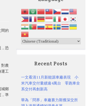
之間的
親，恐
Recent Posts
。對農
轉運工
一文看清11月新能源車廠表現 小
米汽車交付量續逾4萬台 零跑車全
成城鄉
系交付再創新高
院，準
華為「問界」車廠賽力斯獲深交所
調入港股通標的證券名單