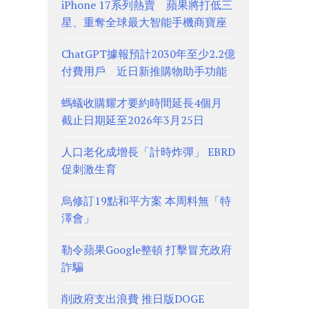
iPhone 17系列熱賣 蘋果將打低三
星、重奪全球最大智能手機商寶座
ChatGPT據報預計2030年至少2.2億
付費用戶 近日新推購物助手功能
螞蟻收購耀才要約時間延長4個月
截止日期延至2026年3月25日
人口老化成增長「計時炸彈」 EBRD
促刺激生育
烏修訂19點和平方案 本周料無「特
澤會」
勒令蘋果Google整頓 打擊冒充政府
詐騙
削政府支出浪費 推日版DOGE