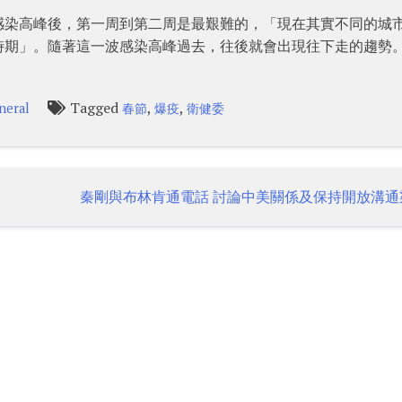
感染高峰後，第一周到第二周是最艱難的，「現在其實不同的城
時期」。隨著這一波感染高峰過去，往後就會出現往下走的趨勢
Tagged
,
,
neral
春節
爆疫
衛健委
秦剛與布林肯通電話 討論中美關係及保持開放溝通