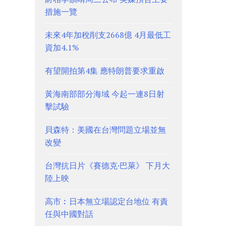
措施一覽
未來4年加稅削支2668億 4月最低工
資加4.1%
有望開拍第4集 應特朗普要求重啟
黃海南部部分海域 今起一連8日射
擊試驗
貝森特：美國在台灣問題立場並無
改變
台灣抗日片《賽德克·巴萊》 下月大
陸上映
高市︰日本無立場認定台地位 有責
任與中國對話