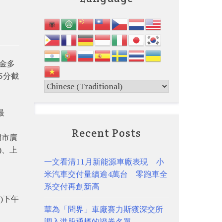
元金多
5分截
最
Recent Posts
門市廣
)、上
一文看清11月新能源車廠表現 小
米汽車交付量續逾4萬台 零跑車全
系交付再創新高
)下午
華為「問界」車廠賽力斯獲深交所
調入港股通標的證券名單