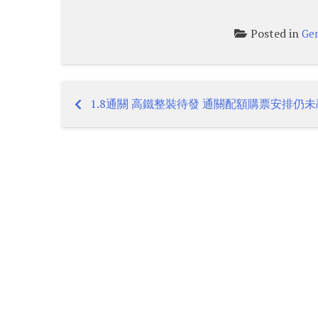
Posted in
Gen
1.8通關 高鐵整裝待發 通關配額購票安排仍
Post
navigation