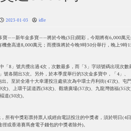
2023-01-03
idle
寶——新年金多寶——將於今晚(3日)開彩，今期將有6,000萬
會高達8,000萬元；而攪珠將於今晚9時30分舉行，晚上9時1
中「8」號共攪出過4次，次數最多，而「3」字頭號碼出現次數
39」號各開出3次。另外，於本季度舉行的3次金多寶中，「4」、
次跑出。至於全港十大幸運投注處依次為中環士丹利街(47次)、屯
9次)、上環干諾道西(38次)、觀塘廣場(37次)、九龍灣德福(35次
褔道(30次)。
元，所有中獎彩票持票人或經由電話投注的中獎者，須於明日(4日
台途徑或香港賽馬會電子錢包的中獎者除外)。