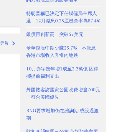
特朗普稱已決定下任聯儲局主席人
選 12月減息0.25厘機會率為87.4%
銀價再創新高 突破57美元
登榜首
翠華控股中期少賺23.7% 不派息
香港市場收入升惟內地跌
10月赤字按年增1成至2.2萬億 因停
擺提前福利支出
外國旅客訪國家公園收費增逾700元
「符合美國優先」
BNO要求增加仍在諮詢期 或設過渡
期
財相李韻晴周三公布 英媒預告主要