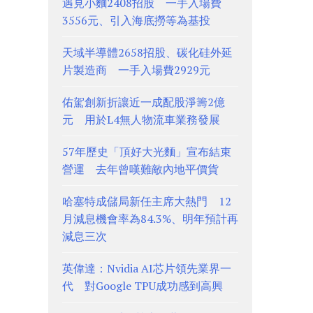
遇見小麵2408招股 一手入場費
3556元、引入海底撈等為基投
天域半導體2658招股、碳化硅外延
片製造商 一手入場費2929元
佑駕創新折讓近一成配股淨籌2億
元 用於L4無人物流車業務發展
57年歷史「頂好大光麵」宣布結束
營運 去年曾嘆難敵內地平價貨
哈塞特成儲局新任主席大熱門 12
月減息機會率為84.3%、明年預計再
減息三次
英偉達：Nvidia AI芯片領先業界一
代 對Google TPU成功感到高興