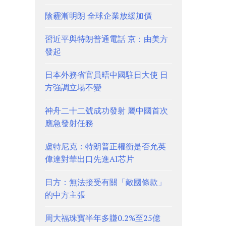
陰霾漸明朗 全球企業放緩加價
習近平與特朗普通電話 京：由美方
發起
日本外務省官員晤中國駐日大使 日
方強調立場不變
神舟二十二號成功發射 屬中國首次
應急發射任務
盧特尼克：特朗普正權衡是否允英
偉達對華出口先進AI芯片
日方：無法接受有關「敵國條款」
的中方主張
周大福珠寶半年多賺0.2%至25億