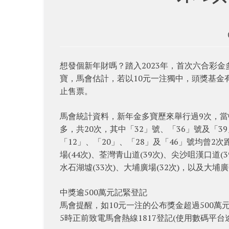
想發個新年財嗎？踏入2023年，首次六合彩金多
寶，馬會估計，若以10元一注獨中，頭獎基金有機
止售票。
馬會統計資料，新年金多寶歷來舉行過9次，當
多，共20次，其中「32」號、「36」號及「
「12」、「20」、「28」及「46」號均曾2
場(44次)、荃灣青山道(39次)、尖沙咀漢口道(3
水石湖墟(33次)、大埔廣場(32次)，以及大埔廣
中獎逾500萬元記緊登記
馬會提醒，如10元一注的公布獎金超過500萬
5時正前致電馬會熱線1817登記(使用數碼平