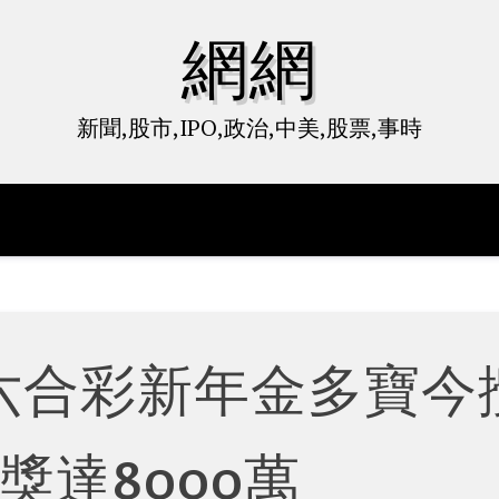
網網
新聞,股市,IPO,政治,中美,股票,事時
 六合彩新年金多寶今
頭獎達8000萬