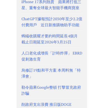
iPhone 17系列熱賣 蘋果將打低三
星、重奪全球最大智能手機商寶座
ChatGPT據報預計2030年至少2.2億
付費用戶 近日新推購物助手功能
螞蟻收購耀才要約時間延長4個月
截止日期延至2026年3月25日
人口老化成增長「計時炸彈」 EBRD
促刺激生育
烏修訂19點和平方案 本周料無「特
澤會」
勒令蘋果Google整頓 打擊冒充政府
詐騙
削政府支出浪費 推日版DOGE