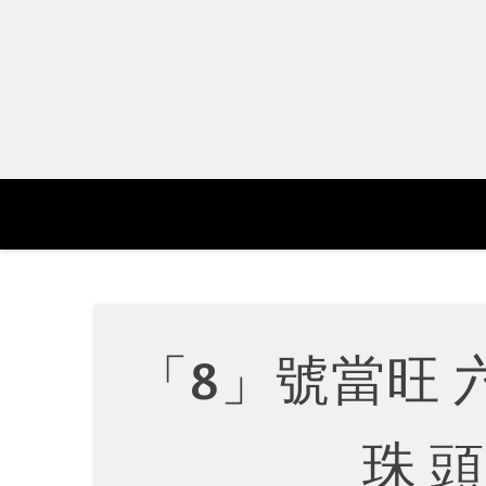
Skip
to
content
「8」號當旺
珠 