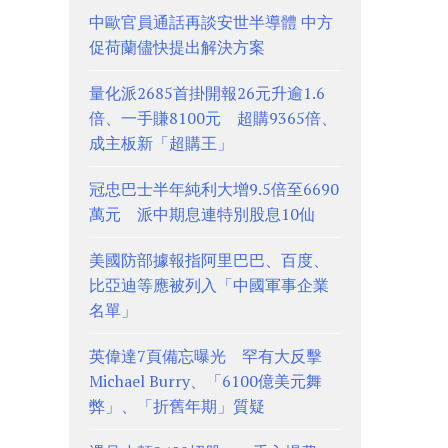
中歐官員通話再談安世半導體 中方
促荷蘭儘快提出解決方案
量化派2685首掛開報26元升逾1.6
倍、一手賺8100元 超購9365倍、
成主板新「超購王」
冠忠巴士半年純利大增9.5倍至6690
萬元 派中期息連特別股息10仙
美國防部據報指阿里巴巴、百度、
比亞迪等應被列入「中國軍事企業
名單」
英偉達7頁備忘曝光 罕有大反擊
Michael Burry、「6100億美元舞
弊」、「折舊年期」質疑