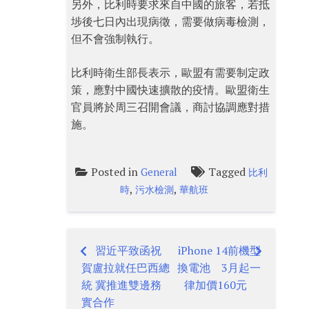
另外，比利時要求來自中國的旅客，若抵
埗後七日內出現病徵，需要做病毒檢測，
但不會強制執行。
比利時衛生部長表示，歐盟有需要制定政
策，應對中國快速擴散的疫情。歐盟衛生
官員將於周三召開會議，商討協調應對措
施。
Posted in
Tagged
General
比利
,
,
時
污水檢測
華航班
習近平致函祝
iPhone 14前機型
Post
賀盧拉就任巴西總
換電池 3月起一
navigation
統 冀推進雙邊務
律加價160元
實合作