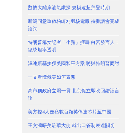
擬擴大離岸油氣鑽探 規模遠超拜登時期
新潟同意重啟柏崎刈羽核電廠 待縣議會完成
諮詢
特朗普稱女記者「小豬」捱轟 白宮發言人：
總統坦率透明
澤連斯基接獲美國和平方案 將與特朗普商討
一文看懂俄美如何表態
高市稱政府立場一貫 北京促立即收回錯誤言
論
美方控4人走私數百顆英偉達芯片至中國
王文濤晤美駐華大使 就出口管制表達關切