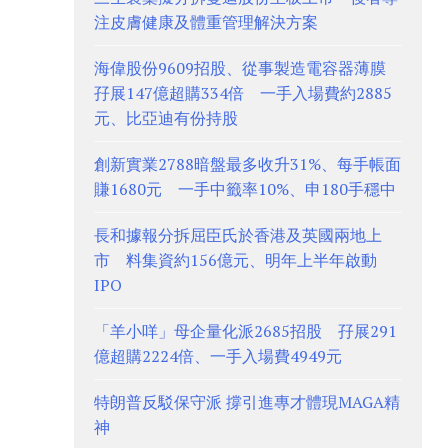
注皮膚健康及體重管理解決方案
海偉股份9609招股、從事製造電容器薄膜
孖展147億超購334倍 一手入場費約2885
元、比亞迪有份持股
創新實業2788暗盤最多收升31%、每手帳面
賺1680元 一手中籤率10%、申180手穩中
長和據報分拆屈臣氏於香港及英國兩地上
市 料集資約156億元、明年上半年啟動
IPO
「羊小咩」母企量化派2685招股 孖展291
億超購2224倍、一手入場費4949元
特朗普反駁保守派 撐引進專才體現MAGA精
神