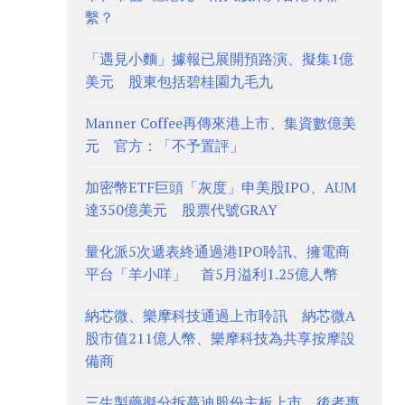
繫？
「遇見小麵」據報已展開預路演、擬集1億
美元 股東包括碧桂園九毛九
Manner Coffee再傳來港上市、集資數億美
元 官方：「不予置評」
加密幣ETF巨頭「灰度」申美股IPO、AUM
達350億美元 股票代號GRAY
量化派5次遞表終通過港IPO聆訊、擁電商
平台「羊小咩」 首5月溢利1.25億人幣
納芯微、樂摩科技通過上市聆訊 納芯微A
股市值211億人幣、樂摩科技為共享按摩設
備商
三生製藥擬分拆蔓迪股份主板上市 後者專