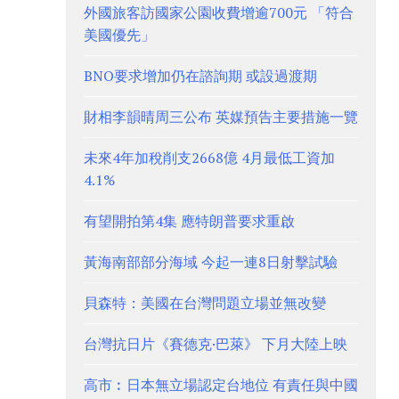
外國旅客訪國家公園收費增逾700元 「符合
美國優先」
BNO要求增加仍在諮詢期 或設過渡期
財相李韻晴周三公布 英媒預告主要措施一覽
未來4年加稅削支2668億 4月最低工資加
4.1%
有望開拍第4集 應特朗普要求重啟
黃海南部部分海域 今起一連8日射擊試驗
貝森特：美國在台灣問題立場並無改變
台灣抗日片《賽德克·巴萊》 下月大陸上映
高市︰日本無立場認定台地位 有責任與中國