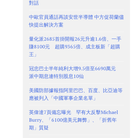
對話
中歐官員通話再談安世半導體 中方促荷蘭儘
快提出解決方案
量化派2685首掛開報26元升逾1.6倍、一手
賺8100元 超購9365倍、成主板新「超購
王」
冠忠巴士半年純利大增9.5倍至6690萬元
派中期息連特別股息10仙
美國防部據報指阿里巴巴、百度、比亞迪等
應被列入「中國軍事企業名單」
英偉達7頁備忘曝光 罕有大反擊Michael
Burry、「6100億美元舞弊」、「折舊年
期」質疑