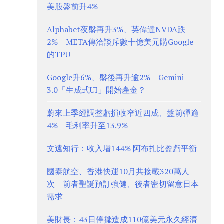
美股盤前升4%
Alphabet夜盤再升3%、英偉達NVDA跌
2% META傳洽談斥數十億美元購Google
的TPU
Google升6%、盤後再升逾2% Gemini
3.0「生成式UI」開始產金？
蔚來上季經調整虧損收窄近四成、盤前彈逾
4% 毛利率升至13.9%
文遠知行：收入增144% 阿布扎比盈虧平衡
國泰航空、香港快運10月共接載320萬人
次 前者聖誕預訂強健、後者密切留意日本
需求
美財長：43日停擺造成110億美元永久經濟