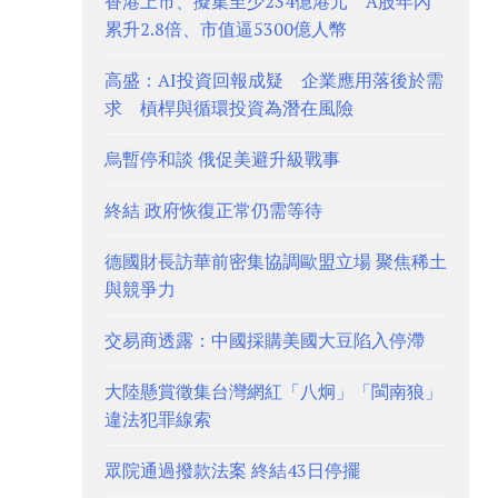
香港上市、擬集至少234億港元 A股年內
累升2.8倍、市值逼5300億人幣
高盛：AI投資回報成疑 企業應用落後於需
求 槓桿與循環投資為潛在風險
烏暫停和談 俄促美避升級戰事
終結 政府恢復正常仍需等待
德國財長訪華前密集協調歐盟立場 聚焦稀土
與競爭力
交易商透露：中國採購美國大豆陷入停滯
大陸懸賞徵集台灣網紅「八炯」「閩南狼」
違法犯罪線索
眾院通過撥款法案 終結43日停擺