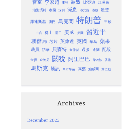
歐盟
普京
李家超
比亞迪
江澤民
李強
減息
滙豐
泡泡瑪特
泰國
深圳
港股
港交所
特朗普
烏克蘭
澤連斯基
澳門
王毅
習近平
美國
稀土
白宮
罷工
美團
聯儲局
蘋果
英國
英偉達
芯片
華為
貝森特
裁員
配股
通脹
訪華
通關
辛偉誠
關稅
阿里巴巴
金價
金管局
香港
陳茂波
馬斯克
騰訊
高盛
高市早苗
鮑威爾
黃仁勳
Archives
December 2025