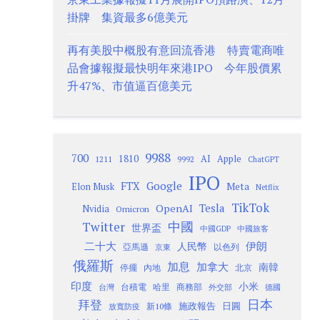
掛牌 集資最多6億美元
再有美股中概股有意回流香港 特賣電商唯
品會據報擬最快明年來港IPO 今年股價累
升47%、市值逼百億美元
9988
700
1810
AI
Apple
1211
9992
ChatGPT
IPO
Google
FTX
Meta
Elon Musk
Netflix
TikTok
Tesla
OpenAI
Nvidia
Omicron
Twitter
中國
世界盃
中國GDP
中國旅客
二十大
伊朗
人民幣
以色列
亞馬遜
京東
俄羅斯
加息
加拿大
南韓
內地
停擺
北京
印度
小米
台灣
台積電
哈里
商務部
外交部
德國
日本
拜登
施政報告
日圓
新10條
放寬防疫