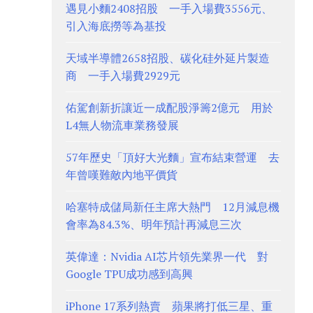
遇見小麵2408招股 一手入場費3556元、
引入海底撈等為基投
天域半導體2658招股、碳化硅外延片製造
商 一手入場費2929元
佑駕創新折讓近一成配股淨籌2億元 用於
L4無人物流車業務發展
57年歷史「頂好大光麵」宣布結束營運 去
年曾嘆難敵內地平價貨
哈塞特成儲局新任主席大熱門 12月減息機
會率為84.3%、明年預計再減息三次
英偉達：Nvidia AI芯片領先業界一代 對
Google TPU成功感到高興
iPhone 17系列熱賣 蘋果將打低三星、重