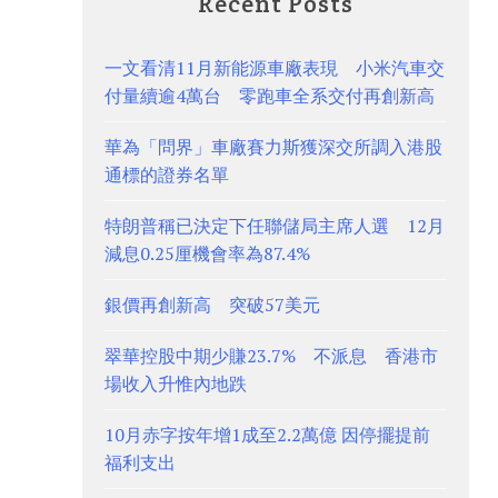
Recent Posts
一文看清11月新能源車廠表現 小米汽車交
付量續逾4萬台 零跑車全系交付再創新高
華為「問界」車廠賽力斯獲深交所調入港股
通標的證券名單
特朗普稱已決定下任聯儲局主席人選 12月
減息0.25厘機會率為87.4%
銀價再創新高 突破57美元
翠華控股中期少賺23.7% 不派息 香港市
場收入升惟內地跌
10月赤字按年增1成至2.2萬億 因停擺提前
福利支出