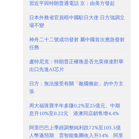
習近平與特朗普通電話 京：由美方發起
日本外務省官員晤中國駐日大使 日方強調立
場不變
神舟二十二號成功發射 屬中國首次應急發射
任務
盧特尼克：特朗普正權衡是否允英偉達對華
出口先進AI芯片
日方：無法接受有關「敵國條款」的中方主
張
周大福珠寶半年多賺0.2%至25億元、中期
息升10%至0.22元 港澳同店銷售增4.4%
阿里巴巴上季經調整純利跌72%至103.5億
人幣遜預期 雲智能集團收入升34% 阿里