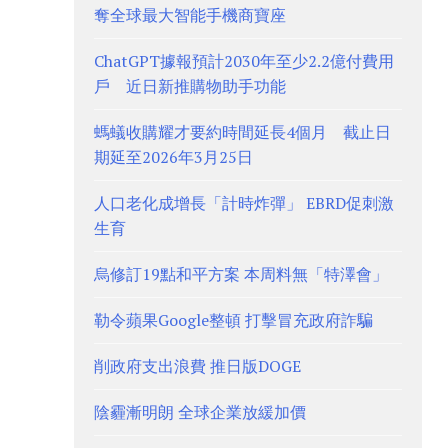
奪全球最大智能手機商寶座
ChatGPT據報預計2030年至少2.2億付費用
戶 近日新推購物助手功能
螞蟻收購耀才要約時間延長4個月 截止日
期延至2026年3月25日
人口老化成增長「計時炸彈」 EBRD促刺激
生育
烏修訂19點和平方案 本周料無「特澤會」
勒令蘋果Google整頓 打擊冒充政府詐騙
削政府支出浪費 推日版DOGE
陰霾漸明朗 全球企業放緩加價