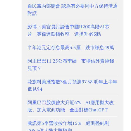
自民黨內部開會 認為有必要同中方保持溝通
對話
彭博：美官員討論售中國H200高階AI芯
片 英偉達跌幅收窄 道指升493點
半年港元定存息最高3.3厘 跌市賺息49萬
阿里巴巴11.25公布季績 市場估外賣燒錢
見頂？
花旗料美滙指數3個月預測97.58 明年上半年
低見94
阿里巴巴股價曾大升近6% AI應用擬大改
版、加入電商功能 全面對標ChatGPT
騰訊第3季營收按年增15% 經調整純利
705.5億人幣大勝預期