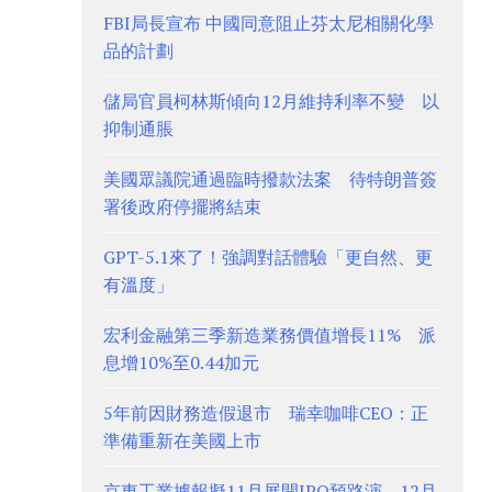
FBI局長宣布 中國同意阻止芬太尼相關化學
品的計劃
儲局官員柯林斯傾向12月維持利率不變 以
抑制通脹
美國眾議院通過臨時撥款法案 待特朗普簽
署後政府停擺將結束
GPT-5.1來了！強調對話體驗「更自然、更
有溫度」
宏利金融第三季新造業務價值增長11% 派
息增10%至0.44加元
5年前因財務造假退市 瑞幸咖啡CEO：正
準備重新在美國上市
京東工業據報擬11月展開IPO預路演、12月