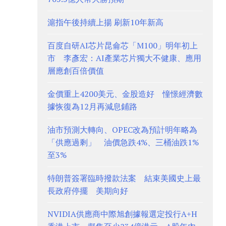
滬指午後持續上揚 刷新10年新高
百度自研AI芯片昆侖芯「M100」明年初上
市 李彥宏：AI產業芯片獨大不健康、應用
層應創百倍價值
金價重上4200美元、金股造好 憧憬經濟數
據恢復為12月再減息鋪路
油市預測大轉向、OPEC改為預計明年略為
「供應過剩」 油價急跌4%、三桶油跌1%
至3%
特朗普簽署臨時撥款法案 結束美國史上最
長政府停擺 美期向好
NVIDIA供應商中際旭創據報選定投行A+H