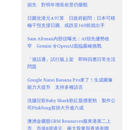
損失 對明年增長前景仍樂觀
日圓兌港元4.97算 日政府顧問：日本可積
極干預支撐日圓、或跌至160前就出手
Sam Altman內部信曝光：AI領先優勢收
窄 Gemini 令OpenAI面臨嚴峻挑戰
「港話通」試行版上架 即時回應日常生活
問題
Google Nano Banana Pro來了！生成圖像
能力大提升 支持多種語言
洗腦兒歌Baby Shark歌紅股價更勁 製作公
司Pinkfong首掛大升逾六成
澳洲金礦股GBM Resources擬來港第二上
市、市值8億港元 兩大股東與香港有聯