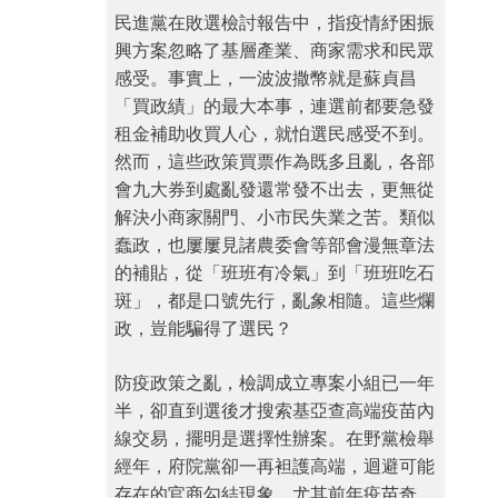
民進黨在敗選檢討報告中，指疫情紓困振
興方案忽略了基層產業、商家需求和民眾
感受。事實上，一波波撒幣就是蘇貞昌
「買政績」的最大本事，連選前都要急發
租金補助收買人心，就怕選民感受不到。
然而，這些政策買票作為既多且亂，各部
會九大券到處亂發還常發不出去，更無從
解決小商家關門、小市民失業之苦。類似
蠢政，也屢屢見諸農委會等部會漫無章法
的補貼，從「班班有冷氣」到「班班吃石
斑」，都是口號先行，亂象相隨。這些爛
政，豈能騙得了選民？
防疫政策之亂，檢調成立專案小組已一年
半，卻直到選後才搜索基亞查高端疫苗內
線交易，擺明是選擇性辦案。在野黨檢舉
經年，府院黨卻一再袒護高端，迴避可能
存在的官商勾結現象。尤其前年疫苗奇