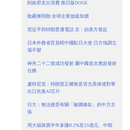
削政府支出浪費 推日版DOGE
陰霾漸明朗 全球企業放緩加價
習近平與特朗普通電話 京：由美方發起
日本外務省官員晤中國駐日大使 日方強調立
場不變
神舟二十二號成功發射 屬中國首次應急發射
任務
盧特尼克：特朗普正權衡是否允英偉達對華
出口先進AI芯片
日方：無法接受有關「敵國條款」的中方主
張
周大福珠寶半年多賺0.2%至25億元、中期