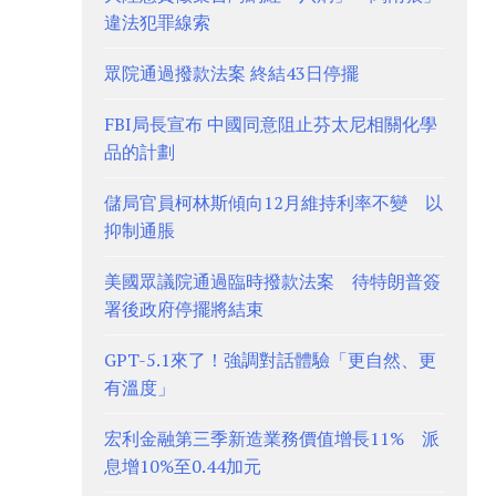
違法犯罪線索
眾院通過撥款法案 終結43日停擺
FBI局長宣布 中國同意阻止芬太尼相關化學
品的計劃
儲局官員柯林斯傾向12月維持利率不變 以
抑制通脹
美國眾議院通過臨時撥款法案 待特朗普簽
署後政府停擺將結束
GPT-5.1來了！強調對話體驗「更自然、更
有溫度」
宏利金融第三季新造業務價值增長11% 派
息增10%至0.44加元