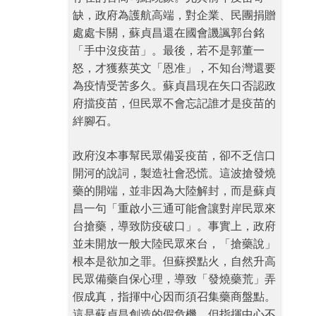
缺，政府為護航高端，對企業、民團捐贈
處處卡關，蘇貞昌還在國會譏諷郭台銘
「手中沒疫苗」。最後，若不是郭董一
怒，才獲蔡英文「恩准」，不知台灣還要
為疫情受苦多久。蘇貞昌現在矢口否認政
府擋疫苗，但民眾不會忘記誰才是疫苗的
絆腳石。
政府沒本事幫民眾備妥疫苗，卻不乏信口
開河的說詞，製造社會恐慌。這波搶發燒
藥的開端，並非因為大陸解封，而是蘇貞
昌一句「重啟小三通可能會讓對岸民眾來
台搶藥，導致防疫破口」。事實上，政府
並未開放一般大陸民眾來台，「搶藥說」
根本是欲加之罪。但蘇揆點火，自然升高
民眾備藥自保心理，導致「發燒藥荒」弄
假成真，指揮中心因而須召集藥商盤點。
這是蘇貞昌創造的假危機，但指揮中心不