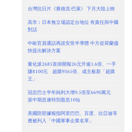
台灣抗日片《賽德克·巴萊》 下月大陸上映
高市︰日本無立場認定台地位 有責任與中國
對話
中歐官員通話再談安世半導體 中方促荷蘭儘
快提出解決方案
量化派2685首掛開報26元升逾1.6倍、一手
賺8100元 超購9365倍、成主板新「超購
王」
冠忠巴士半年純利大增9.5倍至6690萬元
派中期息連特別股息10仙
美國防部據報指阿里巴巴、百度、比亞迪等
應被列入「中國軍事企業名單」