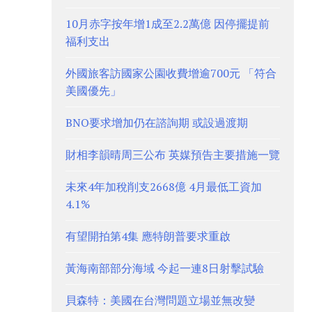
10月赤字按年增1成至2.2萬億 因停擺提前
福利支出
外國旅客訪國家公園收費增逾700元 「符合
美國優先」
BNO要求增加仍在諮詢期 或設過渡期
財相李韻晴周三公布 英媒預告主要措施一覽
未來4年加稅削支2668億 4月最低工資加
4.1%
有望開拍第4集 應特朗普要求重啟
黃海南部部分海域 今起一連8日射擊試驗
貝森特：美國在台灣問題立場並無改變