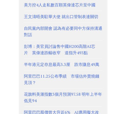
美方控4人走私數百顆英偉達芯片至中國
王文濤晤美駐華大使 就出口管制表達關切
自民黨內部開會 認為有必要同中方保持溝通
對話
彭博：美官員討論售中國H200高階AI芯
片 英偉達跌幅收窄 道指升493點
半年港元定存息最高3.3厘 跌市賺息49萬
阿里巴巴11.25公布季績 市場估外賣燒錢
見頂？
花旗料美滙指數3個月預測97.58 明年上半年
低見94
阿里巴巴股價曾大升近6% AI應用擬大改