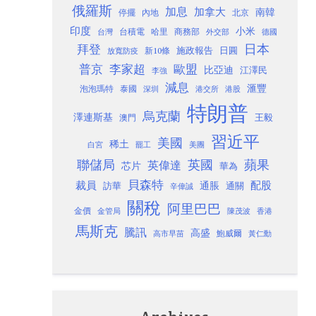
俄羅斯
加息
加拿大
南韓
內地
停擺
北京
印度
小米
台灣
台積電
哈里
商務部
外交部
德國
日本
拜登
施政報告
日圓
新10條
放寬防疫
歐盟
普京
李家超
比亞迪
江澤民
李強
減息
滙豐
泡泡瑪特
泰國
深圳
港股
港交所
特朗普
烏克蘭
澤連斯基
澳門
王毅
習近平
美國
稀土
白宮
罷工
美團
聯儲局
蘋果
英國
英偉達
芯片
華為
貝森特
裁員
配股
通脹
訪華
通關
辛偉誠
關稅
阿里巴巴
金價
金管局
香港
陳茂波
馬斯克
騰訊
高盛
高市早苗
鮑威爾
黃仁勳