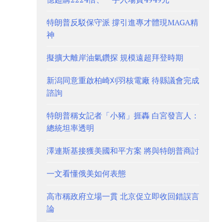
特朗普反駁保守派 撐引進專才體現MAGA精
神
擬擴大離岸油氣鑽探 規模遠超拜登時期
新潟同意重啟柏崎刈羽核電廠 待縣議會完成
諮詢
特朗普稱女記者「小豬」捱轟 白宮發言人：
總統坦率透明
澤連斯基接獲美國和平方案 將與特朗普商討
一文看懂俄美如何表態
高市稱政府立場一貫 北京促立即收回錯誤言
論