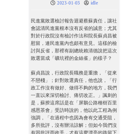
2023-01-03
idle
民進黨敗選檢討報告迴避蔡蘇責任，讓社
會認清民進黨根本沒有反省的誠意；尤其
對於行政院沒有檢討作法和院長蘇貞昌被
慰留，連民進黨內也頗有意見。這樣的檢
討與反省，那裡有副總統賴清德說把這次
敗選當成「礦坑裡的金絲雀」的樣子？
蘇貞昌說，行政院長職務是重擔，「從來
不戀棧」；針對敗選責任，他也說，「行
政工作沒有做好、做得不夠的地方，我們
一直以來深切檢討、痛切改正。」諷刺的
是，蘇揆這席話是在「屏鵝公路種樹百里
感恩茶會」受訪時說的，他以此工程為例
強調，「在過程中也因為會有交通受阻，
多所批評，沒有辦法諒解；但如今我們沒
有因批評而收手，才有這麼漂亮的路留下