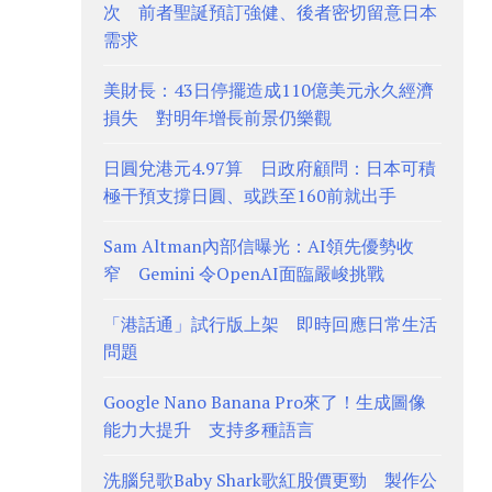
次 前者聖誕預訂強健、後者密切留意日本
需求
美財長：43日停擺造成110億美元永久經濟
損失 對明年增長前景仍樂觀
日圓兌港元4.97算 日政府顧問：日本可積
極干預支撐日圓、或跌至160前就出手
Sam Altman內部信曝光：AI領先優勢收
窄 Gemini 令OpenAI面臨嚴峻挑戰
「港話通」試行版上架 即時回應日常生活
問題
Google Nano Banana Pro來了！生成圖像
能力大提升 支持多種語言
洗腦兒歌Baby Shark歌紅股價更勁 製作公