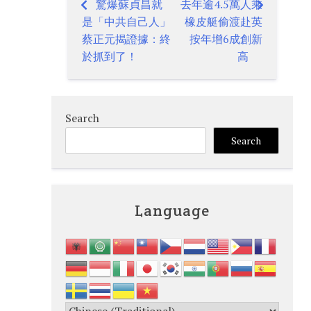
驚爆蘇貞昌就
去年逾4.5萬人乘
Post
是「中共自己人」
橡皮艇偷渡赴英
navigation
蔡正元揭證據：終
按年增6成創新
於抓到了！
高
Search
Search
Language