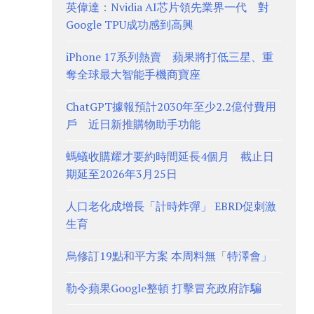
英偉達：Nvidia AI芯片領先業界一代 對
Google TPU成功感到高興
iPhone 17系列熱賣 蘋果將打低三星、重
奪全球最大智能手機商寶座
ChatGPT據報預計2030年至少2.2億付費用
戶 近日新推購物助手功能
螞蟻收購耀才要約時間延長4個月 截止日
期延至2026年3月25日
人口老化成增長「計時炸彈」 EBRD促刺激
生育
烏修訂19點和平方案 本周料無「特澤會」
勒令蘋果Google整頓 打擊冒充政府詐騙