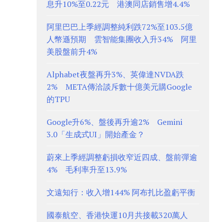
息升10%至0.22元 港澳同店銷售增4.4%
阿里巴巴上季經調整純利跌72%至103.5億
人幣遜預期 雲智能集團收入升34% 阿里
美股盤前升4%
Alphabet夜盤再升3%、英偉達NVDA跌
2% META傳洽談斥數十億美元購Google
的TPU
Google升6%、盤後再升逾2% Gemini
3.0「生成式UI」開始產金？
蔚來上季經調整虧損收窄近四成、盤前彈逾
4% 毛利率升至13.9%
文遠知行：收入增144% 阿布扎比盈虧平衡
國泰航空、香港快運10月共接載320萬人