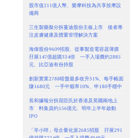
股市值211億人幣、樂摩科技為共享按摩設
備商
三生製藥擬分拆蔓迪股份主板上市 後者專
注皮膚健康及體重管理解決方案
海偉股份9609招股、從事製造電容器薄膜
孖展147億超購334倍 一手入場費約2885
元、比亞迪有份持股
創新實業2788暗盤最多收升31%、每手帳面
賺1680元 一手中籤率10%、申180手穩中
長和據報分拆屈臣氏於香港及英國兩地上
市 料集資約156億元、明年上半年啟動
IPO
「羊小咩」母企量化派2685招股 孖展291
億超購2224倍、一手入場費4949元