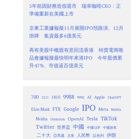
5年前因財務造假退市 瑞幸咖啡CEO：正
準備重新在美國上市
京東工業據報擬11月展開IPO預路演、12月
掛牌 集資最多6億美元
再有美股中概股有意回流香港 特賣電商唯
品會據報擬最快明年來港IPO 今年股價累
升47%、市值逼百億美元
9988
700
1810
AI
Apple
1211
9992
ChatGPT
IPO
Google
FTX
Meta
Elon Musk
Netflix
TikTok
Tesla
OpenAI
Nvidia
Omicron
Twitter
中國
世界盃
中國GDP
中國旅客
二十大
伊朗
人民幣
以色列
亞馬遜
京東