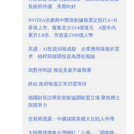
長政府停擺 美期向好
NVIDIA供應商中際旭創據報選定投行A+H
香港上市、擬集至少234億港元 A股年內
累升2.8倍、市值逼5300億人幣
高盛：AI投資回報成疑 企業應用落後於需
求 槓桿與循環投資為潛在風險
烏暫停和談 俄促美避升級戰事
終結 政府恢復正常仍需等待
德國財長訪華前密集協調歐盟立場 聚焦稀土
與競爭力
交易商透露：中國採購美國大豆陷入停滯
大陸懸賞徵集台灣網紅「八炯」「閩南狼」