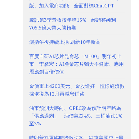
版、加入電商功能 全面對標ChatGPT
騰訊第3季營收按年增15% 經調整純利
705.5億人幣大勝預期
滬指午後持續上揚 刷新10年新高
百度自研AI芯片昆侖芯「M100」明年初上
市 李彥宏：AI產業芯片獨大不健康、應用
層應創百倍價值
金價重上4200美元、金股造好 憧憬經濟數
據恢復為12月再減息鋪路
油市預測大轉向、OPEC改為預計明年略為
「供應過剩」 油價急跌4%、三桶油跌1%
至3%
特朗普簽署臨時撥款法案 結束美國史上最