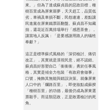
來。」但為了達成蘇貞昌的惡政目標，種
樹百里成為屏東噩夢，天天趕工，品質低
劣，車禍及車損不斷，民怨連連，差點讓
民進黨在屏東鐵票區翻盤。蘇貞昌不知藏
拙，還花近百萬排場舉行「感恩茶會」，
讓當地人反諷：「是要感謝用路人的犠牲
奉獻？」
這正是標準蘇式風格的「深切檢討、痛切
改正」，其實就是漠視民意，絕不認錯。
蘇貞昌好形塑自己「衝衝衝」勇於任事風
格，其實是傾全力包裝「有政府會做事」
口號，掩飾其無能與錯誤決策。就像屏東
人口中的「爛路百里」，即使妝點成蘇揆
「種樹百里」的功德，最後仍成為屏東選
票殺手。而這類惡政，正是敗選檢討的死
角。