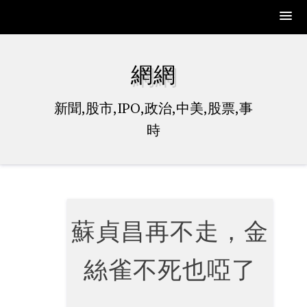
Skip
to
網網
content
新聞,股市,IPO,政治,中美,股票,事
時
蘇貞昌再不走，金
絲雀不死也啞了