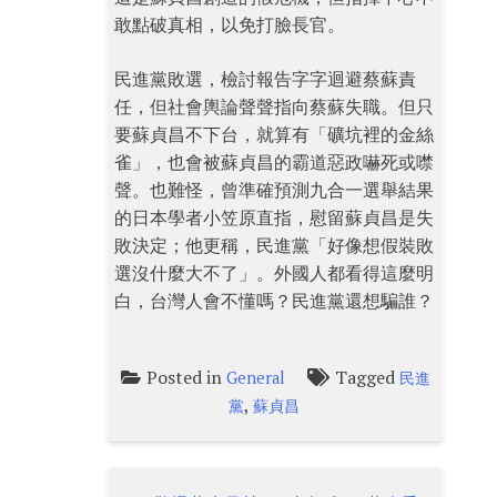
敢點破真相，以免打臉長官。
民進黨敗選，檢討報告字字迴避蔡蘇責
任，但社會輿論聲聲指向蔡蘇失職。但只
要蘇貞昌不下台，就算有「礦坑裡的金絲
雀」，也會被蘇貞昌的霸道惡政嚇死或噤
聲。也難怪，曾準確預測九合一選舉結果
的日本學者小笠原直指，慰留蘇貞昌是失
敗決定；他更稱，民進黨「好像想假裝敗
選沒什麼大不了」。外國人都看得這麼明
白，台灣人會不懂嗎？民進黨還想騙誰？
Posted in
Tagged
General
民進
,
黨
蘇貞昌