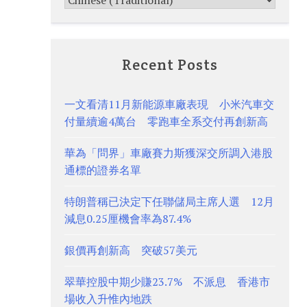
Recent Posts
一文看清11月新能源車廠表現 小米汽車交
付量續逾4萬台 零跑車全系交付再創新高
華為「問界」車廠賽力斯獲深交所調入港股
通標的證券名單
特朗普稱已決定下任聯儲局主席人選 12月
減息0.25厘機會率為87.4%
銀價再創新高 突破57美元
翠華控股中期少賺23.7% 不派息 香港市
場收入升惟內地跌