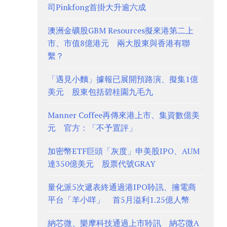
司Pinkfong首掛大升逾六成
澳洲金礦股GBM Resources擬來港第二上
市、市值8億港元 兩大股東與香港有聯
繫？
「遇見小麵」據報已展開預路演、擬集1億
美元 股東包括碧桂園九毛九
Manner Coffee再傳來港上市、集資數億美
元 官方：「不予置評」
加密幣ETF巨頭「灰度」申美股IPO、AUM
達350億美元 股票代號GRAY
量化派5次遞表終通過港IPO聆訊、擁電商
平台「羊小咩」 首5月溢利1.25億人幣
納芯微、樂摩科技通過上市聆訊 納芯微A