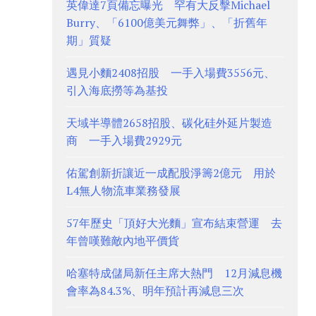
英偉達7頁備忘曝光 罕有大反擊Michael
Burry、「6100億美元舞弊」、「折舊年
期」質疑
遇見小麵2408招股 一手入場費3556元、
引入海底撈等為基投
天域半導體2658招股、碳化硅外延片製造
商 一手入場費2929元
佑駕創新折讓近一成配股淨籌2億元 用於
L4無人物流車業務發展
57年歷史「頂好大光麵」宣布結束營運 去
年曾嘆難敵內地平價貨
哈塞特成儲局新任主席大熱門 12月減息機
會率為84.3%、明年預計再減息三次