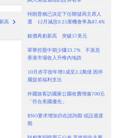
特朗普稱已決定下任聯儲局主席人
新高
選 12月減息0.25厘機會率為87.4%
銀價再創新高 突破57美元
翠華控股中期少賺23.7% 不派息
香港市場收入升惟內地跌
10月赤字按年增1成至2.2萬億 因停
擺提前福利支出
外國旅客訪國家公園收費增逾700元
「符合美國優先」
BNO要求增加仍在諮詢期 或設過渡
期
財相李韻晴周三公布 英媒預告主要