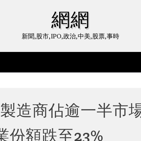
網網
新聞,股市,IPO,政治,中美,股票,事時
池製造商佔逾一半市
業份額跌至23%