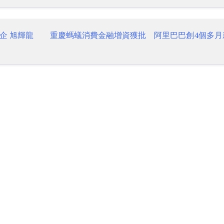
企 旭輝龍
重慶螞蟻消費金融增資獲批 阿里巴巴創4個多月