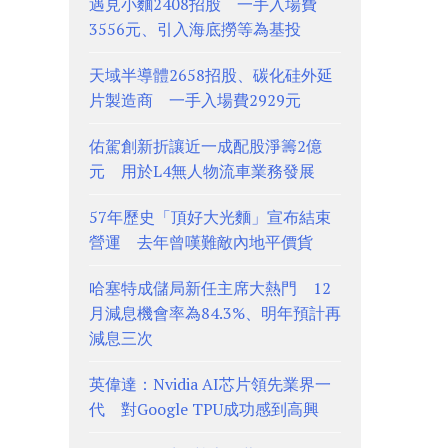
遇見小麵2408招股 一手入場費
3556元、引入海底撈等為基投
天域半導體2658招股、碳化硅外延
片製造商 一手入場費2929元
佑駕創新折讓近一成配股淨籌2億
元 用於L4無人物流車業務發展
57年歷史「頂好大光麵」宣布結束
營運 去年曾嘆難敵內地平價貨
哈塞特成儲局新任主席大熱門 12
月減息機會率為84.3%、明年預計再
減息三次
英偉達：Nvidia AI芯片領先業界一
代 對Google TPU成功感到高興