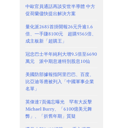
中歐官員通話再談安世半導體 中方
促荷蘭儘快提出解決方案
量化派2685首掛開報26元升逾1.6
倍、一手賺8100元 超購9365倍、
成主板新「超購王」
冠忠巴士半年純利大增9.5倍至6690
萬元 派中期息連特別股息10仙
美國防部據報指阿里巴巴、百度、
比亞迪等應被列入「中國軍事企業
名單」
英偉達7頁備忘曝光 罕有大反擊
Michael Burry、「6100億美元舞
弊」、「折舊年期」質疑