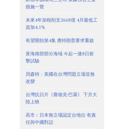
措施一覽
未來4年加稅削支2668億 4月最低工
資加4.1%
有望開拍第4集 應特朗普要求重啟
黃海南部部分海域 今起一連8日射
擊試驗
貝森特：美國在台灣問題立場並無
改變
台灣抗日片《賽德克·巴萊》 下月大
陸上映
高市︰日本無立場認定台地位 有責
任與中國對話