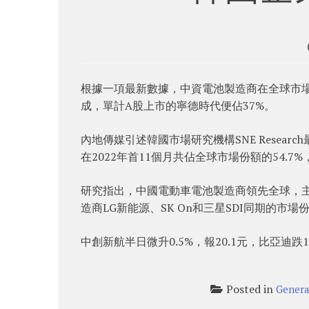
根據一項最新數據，中資電池製造商在全球市場
成，單計A股上市的寧德時代便佔37%。
內地傳媒引述韓國市場研究機構SNE Resear
在2022年首11個月共佔全球市場份額的54.7%
研究指出，中國電動車電池製造商領先全球，
造商LG新能源、SK On和三星SDI同期的市場份
中創新航半日微升0.5%，報20.1元，比亞迪跌1.
Posted in
Genera