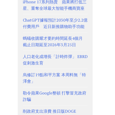
iPhone 17系列熱賣 蘋果將打低三
星、重奪全球最大智能手機商寶座
ChatGPT據報預計2030年至少2.2億
付費用戶 近日新推購物助手功能
螞蟻收購耀才要約時間延長4個月
截止日期延至2026年3月25日
人口老化成增長「計時炸彈」 EBRD
促刺激生育
烏修訂19點和平方案 本周料無「特
澤會」
勒令蘋果Google整頓 打擊冒充政府
詐騙
削政府支出浪費 推日版DOGE