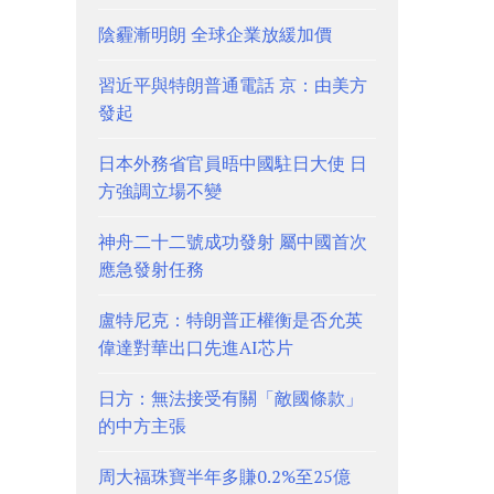
陰霾漸明朗 全球企業放緩加價
習近平與特朗普通電話 京：由美方
發起
日本外務省官員晤中國駐日大使 日
方強調立場不變
神舟二十二號成功發射 屬中國首次
應急發射任務
盧特尼克：特朗普正權衡是否允英
偉達對華出口先進AI芯片
日方：無法接受有關「敵國條款」
的中方主張
周大福珠寶半年多賺0.2%至25億