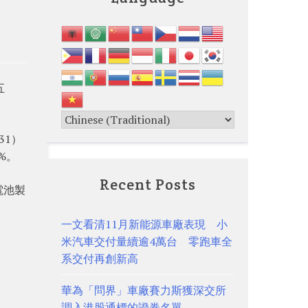
五
31）
%。
Recent Posts
電池製
一文看清11月新能源車廠表現 小
米汽車交付量續逾4萬台 零跑車全
系交付再創新高
華為「問界」車廠賽力斯獲深交所
調入港股通標的證券名單