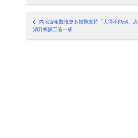
內地據報擬推更多措施支持「大得不能倒」房
Post
湖升幅擴至逾一成
navigation