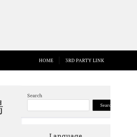
HOME
3RD PARTY LINK
Search
場
Search
Language