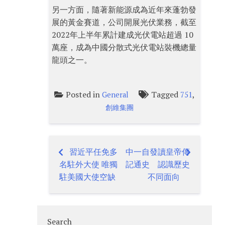
另一方面，隨著新能源成為近年來蓬勃發
展的黃金賽道，公司開展光伏業務，截至
2022年上半年累計建成光伏電站超過 10
萬座，成為中國分散式光伏電站裝機總量
龍頭之一。
Posted in
Tagged
,
General
751
創維集團
習近平任免多
中一自發讀皇帝傳
Post
名駐外大使 唯獨
記通史 認識歷史
navigation
駐美國大使空缺
不同面向
Search