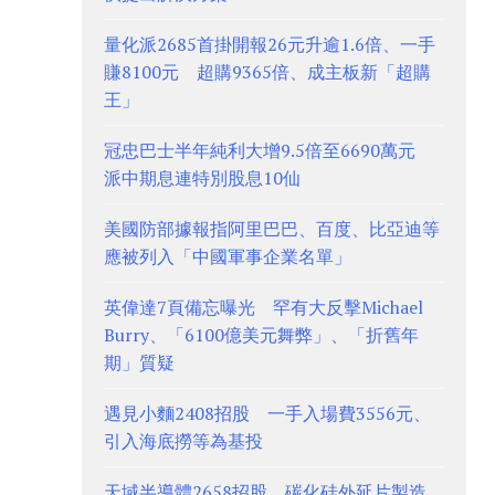
量化派2685首掛開報26元升逾1.6倍、一手
賺8100元 超購9365倍、成主板新「超購
王」
冠忠巴士半年純利大增9.5倍至6690萬元
派中期息連特別股息10仙
美國防部據報指阿里巴巴、百度、比亞迪等
應被列入「中國軍事企業名單」
英偉達7頁備忘曝光 罕有大反擊Michael
Burry、「6100億美元舞弊」、「折舊年
期」質疑
遇見小麵2408招股 一手入場費3556元、
引入海底撈等為基投
天域半導體2658招股、碳化硅外延片製造