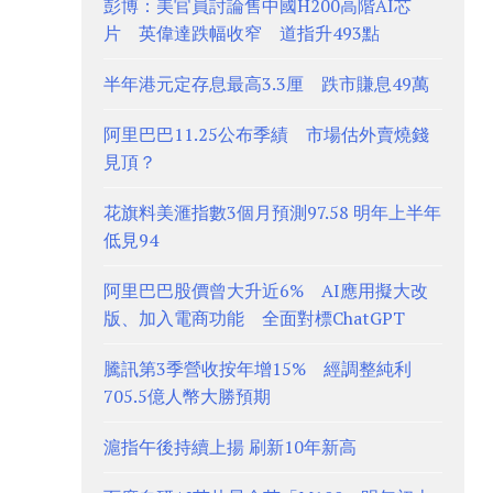
彭博：美官員討論售中國H200高階AI芯
片 英偉達跌幅收窄 道指升493點
半年港元定存息最高3.3厘 跌市賺息49萬
阿里巴巴11.25公布季績 市場估外賣燒錢
見頂？
花旗料美滙指數3個月預測97.58 明年上半年
低見94
阿里巴巴股價曾大升近6% AI應用擬大改
版、加入電商功能 全面對標ChatGPT
騰訊第3季營收按年增15% 經調整純利
705.5億人幣大勝預期
滬指午後持續上揚 刷新10年新高