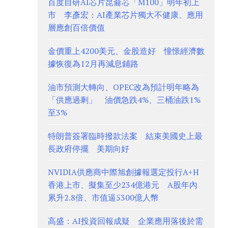
百度自研AI芯片昆侖芯「M100」明年初上
市 李彥宏：AI產業芯片獨大不健康、應用
層應創百倍價值
金價重上4200美元、金股造好 憧憬經濟數
據恢復為12月再減息鋪路
油市預測大轉向、OPEC改為預計明年略為
「供應過剩」 油價急跌4%、三桶油跌1%
至3%
特朗普簽署臨時撥款法案 結束美國史上最
長政府停擺 美期向好
NVIDIA供應商中際旭創據報選定投行A+H
香港上市、擬集至少234億港元 A股年內
累升2.8倍、市值逼5300億人幣
高盛：AI投資回報成疑 企業應用落後於需