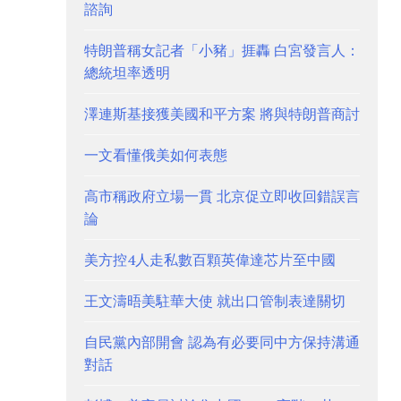
諮詢
特朗普稱女記者「小豬」捱轟 白宮發言人：
總統坦率透明
澤連斯基接獲美國和平方案 將與特朗普商討
一文看懂俄美如何表態
高市稱政府立場一貫 北京促立即收回錯誤言
論
美方控4人走私數百顆英偉達芯片至中國
王文濤晤美駐華大使 就出口管制表達關切
自民黨內部開會 認為有必要同中方保持溝通
對話