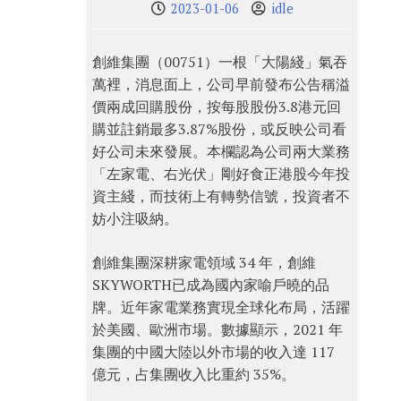
2023-01-06
idle
創維集團（00751）一根「大陽綫」氣吞
萬裡，消息面上，公司早前發布公告稱溢
價兩成回購股份，按每股股份3.8港元回
購並註銷最多3.87%股份，或反映公司看
好公司未來發展。本欄認為公司兩大業務
「左家電、右光伏」剛好食正港股今年投
資主綫，而技術上有轉勢信號，投資者不
妨小注吸納。
創維集團深耕家電領域 34 年，創維
SKYWORTH已成為國內家喻戶曉的品
牌。近年家電業務實現全球化布局，活躍
於美國、歐洲市場。數據顯示，2021 年
集團的中國大陸以外市場的收入達 117
億元，占集團收入比重約 35%。