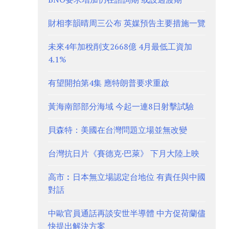
財相李韻晴周三公布 英媒預告主要措施一覽
未來4年加稅削支2668億 4月最低工資加
4.1%
有望開拍第4集 應特朗普要求重啟
黃海南部部分海域 今起一連8日射擊試驗
貝森特：美國在台灣問題立場並無改變
台灣抗日片《賽德克·巴萊》 下月大陸上映
高市︰日本無立場認定台地位 有責任與中國
對話
中歐官員通話再談安世半導體 中方促荷蘭儘
快提出解決方案