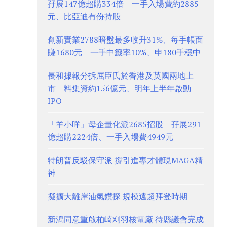
孖展147億超購334倍 一手入場費約2885
元、比亞迪有份持股
創新實業2788暗盤最多收升31%、每手帳面
賺1680元 一手中籤率10%、申180手穩中
長和據報分拆屈臣氏於香港及英國兩地上
市 料集資約156億元、明年上半年啟動
IPO
「羊小咩」母企量化派2685招股 孖展291
億超購2224倍、一手入場費4949元
特朗普反駁保守派 撐引進專才體現MAGA精
神
擬擴大離岸油氣鑽探 規模遠超拜登時期
新潟同意重啟柏崎刈羽核電廠 待縣議會完成