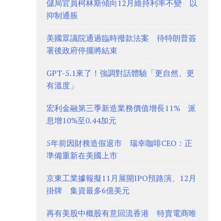
儲局官員柯林斯傾向12月維持利率不變 以
抑制通脹
美國眾議院通過臨時撥款法案 待特朗普簽
署後政府停擺將結束
GPT-5.1來了！強調對話體驗「更自然、更
有溫度」
宏利金融第三季新造業務價值增長11% 派
息增10%至0.44加元
5年前因財務造假退市 瑞幸咖啡CEO：正
準備重新在美國上市
京東工業據報擬11月展開IPO預路演、12月
掛牌 集資最多6億美元
再有美股中概股有意回流香港 特賣電商唯