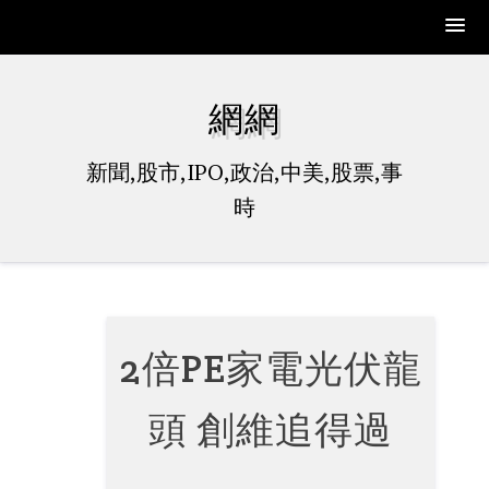
Skip
to
網網
content
新聞,股市,IPO,政治,中美,股票,事
時
2倍PE家電光伏龍
頭 創維追得過