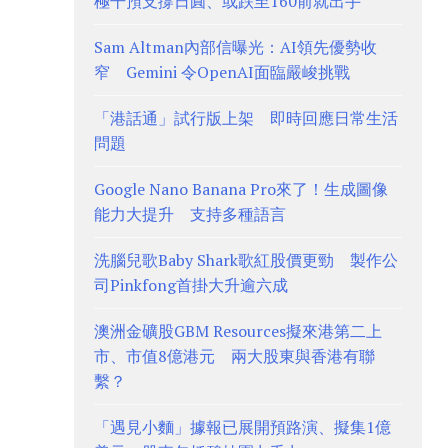
極干預支撐日圓、或跌至160前就出手
Sam Altman內部信曝光：AI領先優勢收
窄 Gemini 令OpenAI面臨嚴峻挑戰
「港話通」試行版上架 即時回應日常生活
問題
Google Nano Banana Pro來了！生成圖像
能力大提升 支持多種語言
洗腦兒歌Baby Shark歌紅股價更勁 製作公
司Pinkfong首掛大升逾六成
澳洲金礦股GBM Resources擬來港第二上
市、市值8億港元 兩大股東與香港有聯
繫？
「遇見小麵」據報已展開預路演、擬集1億