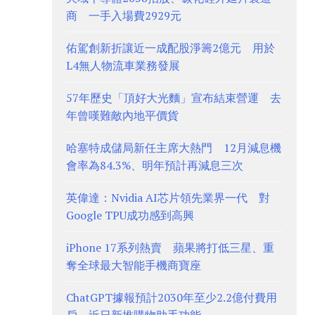
商 一手入場費2929元
佑駕創新折讓近一成配股淨籌2億元 用於
L4無人物流車業務發展
57年歷史「頂好大光麵」宣布結束營運 去
年曾嘆難敵內地平價貨
哈塞特成儲局新任主席大熱門 12月減息機
會率為84.3%、明年預計再減息三次
英偉達：Nvidia AI芯片領先業界一代 對
Google TPU成功感到高興
iPhone 17系列熱賣 蘋果將打低三星、重
奪全球最大智能手機商寶座
ChatGPT據報預計2030年至少2.2億付費用