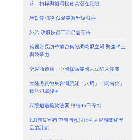
求 槓桿與循環投資為潛在風險
烏暫停和談 俄促美避升級戰事
終結 政府恢復正常仍需等待
德國財長訪華前密集協調歐盟立場 聚焦稀土
與競爭力
交易商透露：中國採購美國大豆陷入停滯
大陸懸賞徵集台灣網紅「八炯」「閩南狼」
違法犯罪線索
眾院通過撥款法案 終結43日停擺
FBI局長宣布 中國同意阻止芬太尼相關化學
品的計劃