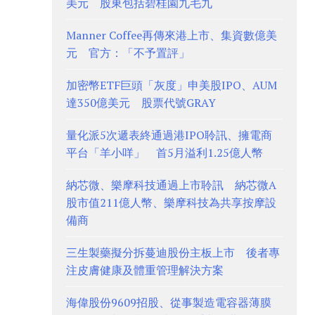
美元 股東包括碧桂園九毛九
Manner Coffee再傳來港上市、集資數億美
元 官方：「不予置評」
加密幣ETF巨頭「灰度」申美股IPO、AUM
達350億美元 股票代號GRAY
量化派5次遞表終通過港IPO聆訊、擁電商
平台「羊小咩」 首5月溢利1.25億人幣
納芯微、樂摩科技通過上市聆訊 納芯微A
股市值211億人幣、樂摩科技為共享按摩設
備商
三生製藥擬分拆蔓迪股份主板上市 後者專
注皮膚健康及體重管理解決方案
海偉股份9609招股、從事製造電容器薄膜