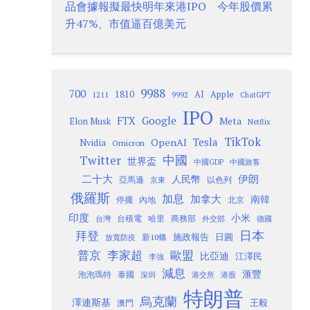
品會據報擬最快明年來港IPO 今年股價累
升47%、市值逼百億美元
9988
700
1810
AI
Apple
1211
9992
ChatGPT
IPO
Google
FTX
Meta
Elon Musk
Netflix
TikTok
Tesla
OpenAI
Nvidia
Omicron
Twitter
中國
世界盃
中國GDP
中國旅客
二十大
伊朗
人民幣
以色列
亞馬遜
京東
俄羅斯
加息
加拿大
南韓
內地
停擺
北京
印度
小米
台灣
台積電
哈里
商務部
外交部
德國
日本
拜登
施政報告
日圓
新10條
放寬防疫
歐盟
普京
李家超
比亞迪
江澤民
李強
減息
滙豐
泡泡瑪特
泰國
深圳
港股
港交所
特朗普
烏克蘭
澤連斯基
澳門
王毅