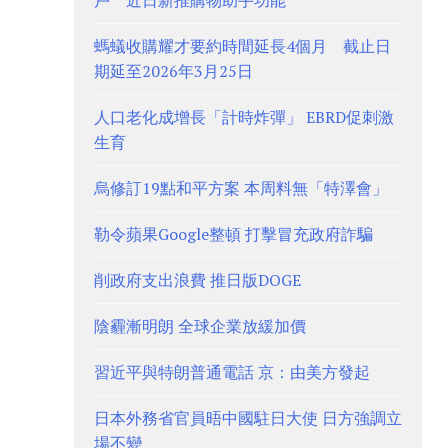
戶 近日新推購物助手功能
螞蟻收購耀才要約時間延長4個月 截止日
期延至2026年3月25日
人口老化成增長「計時炸彈」 EBRD促刺激
生育
烏修訂19點和平方案 本周料無「特澤會」
勒令蘋果Google整頓 打擊冒充政府詐騙
削政府支出浪費 推日版DOGE
陰霾漸明朗 全球企業放緩加價
習近平與特朗普通電話 京：由美方發起
日本外務省官員晤中國駐日大使 日方強調立
場不變