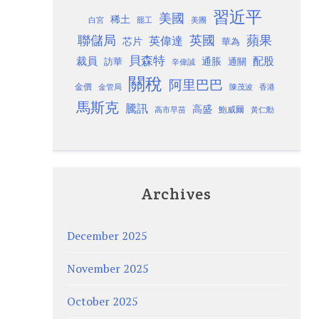
習近平
美國
稀土
白宮
罷工
美團
聯儲局
蘋果
英國
英偉達
芯片
華為
貝森特
裁員
配股
通脹
訪華
通關
辛偉誠
關稅
阿里巴巴
金價
金管局
香港
陳茂波
馬斯克
騰訊
高盛
高市早苗
鮑威爾
黃仁勳
Archives
December 2025
November 2025
October 2025