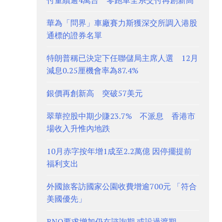
付量續逾4萬台 零跑車全系交付再創新高
華為「問界」車廠賽力斯獲深交所調入港股
通標的證券名單
特朗普稱已決定下任聯儲局主席人選 12月
減息0.25厘機會率為87.4%
銀價再創新高 突破57美元
翠華控股中期少賺23.7% 不派息 香港市
場收入升惟內地跌
10月赤字按年增1成至2.2萬億 因停擺提前
福利支出
外國旅客訪國家公園收費增逾700元 「符合
美國優先」
BNO要求增加仍在諮詢期 或設過渡期