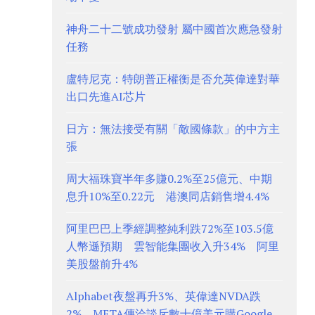
神舟二十二號成功發射 屬中國首次應急發射
任務
盧特尼克：特朗普正權衡是否允英偉達對華
出口先進AI芯片
日方：無法接受有關「敵國條款」的中方主
張
周大福珠寶半年多賺0.2%至25億元、中期
息升10%至0.22元 港澳同店銷售增4.4%
阿里巴巴上季經調整純利跌72%至103.5億
人幣遜預期 雲智能集團收入升34% 阿里
美股盤前升4%
Alphabet夜盤再升3%、英偉達NVDA跌
2% META傳洽談斥數十億美元購Google