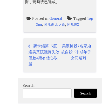
衡，現時或已達成。
Posted in
Tagged
General
Top
,
,
Gun
阿凡達 水之道
阿凡達2
麥卡錫第13度
美漢槍殺7名家人
Post
選美眾院議長失敗
後自殺 5未成年子
navigation
僅差4票有信心取
女同遇難
勝
Search
Search