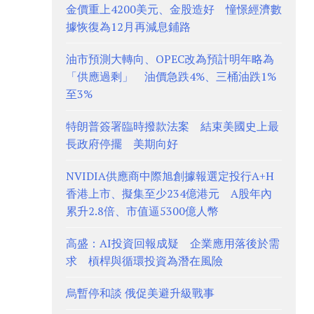
金價重上4200美元、金股造好 憧憬經濟數
據恢復為12月再減息鋪路
油市預測大轉向、OPEC改為預計明年略為
「供應過剩」 油價急跌4%、三桶油跌1%
至3%
特朗普簽署臨時撥款法案 結束美國史上最
長政府停擺 美期向好
NVIDIA供應商中際旭創據報選定投行A+H
香港上市、擬集至少234億港元 A股年內
累升2.8倍、市值逼5300億人幣
高盛：AI投資回報成疑 企業應用落後於需
求 槓桿與循環投資為潛在風險
烏暫停和談 俄促美避升級戰事