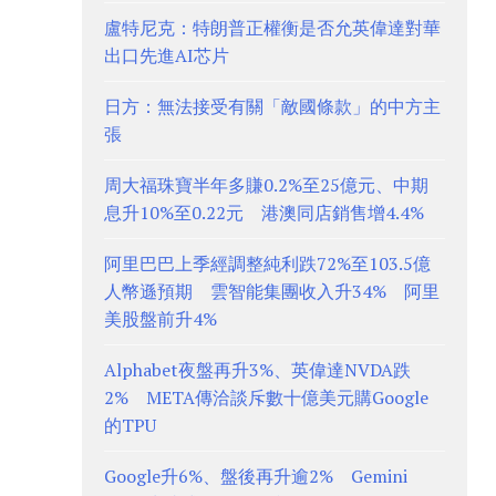
盧特尼克：特朗普正權衡是否允英偉達對華
出口先進AI芯片
日方：無法接受有關「敵國條款」的中方主
張
周大福珠寶半年多賺0.2%至25億元、中期
息升10%至0.22元 港澳同店銷售增4.4%
阿里巴巴上季經調整純利跌72%至103.5億
人幣遜預期 雲智能集團收入升34% 阿里
美股盤前升4%
Alphabet夜盤再升3%、英偉達NVDA跌
2% META傳洽談斥數十億美元購Google
的TPU
Google升6%、盤後再升逾2% Gemini