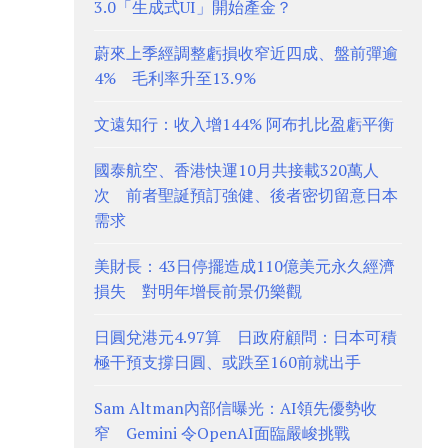
3.0「生成式UI」開始產金？
蔚來上季經調整虧損收窄近四成、盤前彈逾
4% 毛利率升至13.9%
文遠知行：收入增144% 阿布扎比盈虧平衡
國泰航空、香港快運10月共接載320萬人
次 前者聖誕預訂強健、後者密切留意日本
需求
美財長：43日停擺造成110億美元永久經濟
損失 對明年增長前景仍樂觀
日圓兌港元4.97算 日政府顧問：日本可積
極干預支撐日圓、或跌至160前就出手
Sam Altman內部信曝光：AI領先優勢收
窄 Gemini 令OpenAI面臨嚴峻挑戰