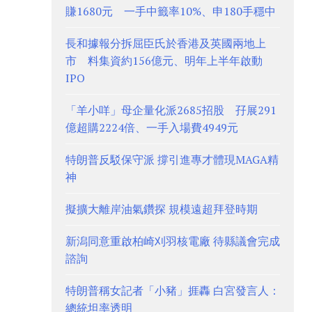
賺1680元 一手中籤率10%、申180手穩中
長和據報分拆屈臣氏於香港及英國兩地上
市 料集資約156億元、明年上半年啟動
IPO
「羊小咩」母企量化派2685招股 孖展291
億超購2224倍、一手入場費4949元
特朗普反駁保守派 撐引進專才體現MAGA精
神
擬擴大離岸油氣鑽探 規模遠超拜登時期
新潟同意重啟柏崎刈羽核電廠 待縣議會完成
諮詢
特朗普稱女記者「小豬」捱轟 白宮發言人：
總統坦率透明