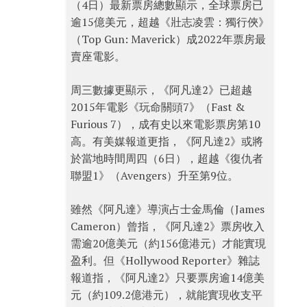
（4日）最新票房總數顯示，全球票房已
逾15億美元，超越《壯志凌雲：獨行俠》
（Top Gun: Maverick）成2022年票房最
賣座電影。
周三數據更顯示，《阿凡達2》已超越
2015年電影《玩命關頭7》（Fast &
Furious 7），成有史以來電影票房第10
高。有美媒報道更指，《阿凡達2》或將
於當地時間周四（6日），超越《復仇者
聯盟1》（Avengers）升至第9位。
雖然《阿凡達》導演占士金馬倫（James
Cameron）曾指，《阿凡達2》票房收入
需逾20億美元（約156億港元）才能實現
盈利。但《Hollywood Reporter》雜誌
報道指，《阿凡達2》只要票房逾14億美
元（約109.2億港元），就能實現收支平