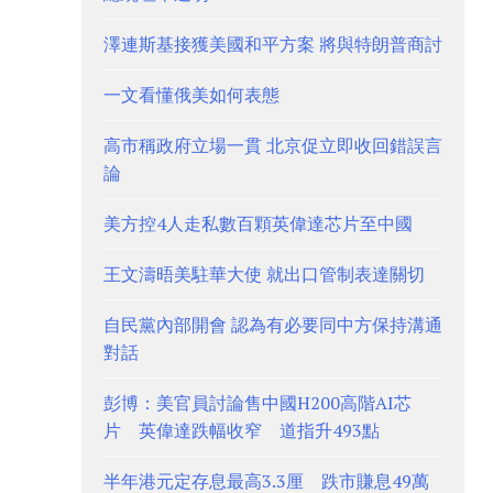
澤連斯基接獲美國和平方案 將與特朗普商討
一文看懂俄美如何表態
高市稱政府立場一貫 北京促立即收回錯誤言
論
美方控4人走私數百顆英偉達芯片至中國
王文濤晤美駐華大使 就出口管制表達關切
自民黨內部開會 認為有必要同中方保持溝通
對話
彭博：美官員討論售中國H200高階AI芯
片 英偉達跌幅收窄 道指升493點
半年港元定存息最高3.3厘 跌市賺息49萬