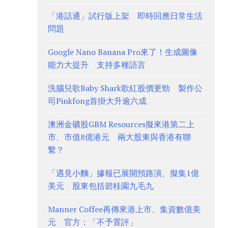
「港話通」試行版上架 即時回應日常生活
問題
Google Nano Banana Pro來了！生成圖像
能力大提升 支持多種語言
洗腦兒歌Baby Shark歌紅股價更勁 製作公
司Pinkfong首掛大升逾六成
澳洲金礦股GBM Resources擬來港第二上
市、市值8億港元 兩大股東與香港有聯
繫？
「遇見小麵」據報已展開預路演、擬集1億
美元 股東包括碧桂園九毛九
Manner Coffee再傳來港上市、集資數億美
元 官方：「不予置評」