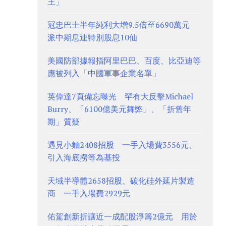
王」
冠忠巴士半年純利大增9.5倍至6690萬元
派中期息連特別股息10仙
美國防部據報指阿里巴巴、百度、比亞迪等
應被列入「中國軍事企業名單」
英偉達7頁備忘曝光 罕有大反擊Michael
Burry、「6100億美元舞弊」、「折舊年
期」質疑
遇見小麵2408招股 一手入場費3556元、
引入海底撈等為基投
天域半導體2658招股、碳化硅外延片製造
商 一手入場費2929元
佑駕創新折讓近一成配股淨籌2億元 用於