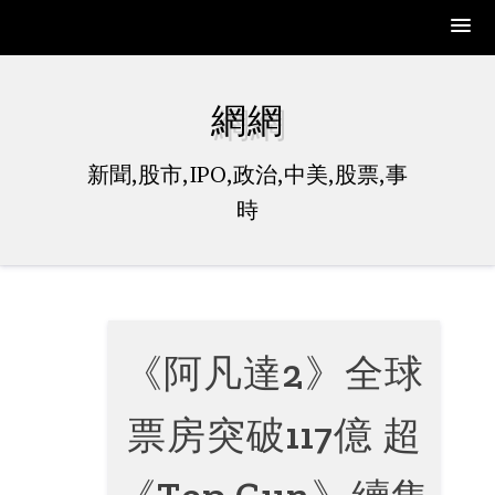
Skip
to
網網
content
新聞,股市,IPO,政治,中美,股票,事
時
《阿凡達2》全球
票房突破117億 超