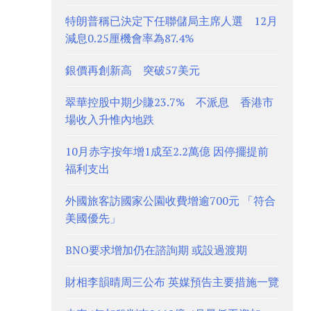
特朗普稱已決定下任聯儲局主席人選 12月
減息0.25厘機會率為87.4%
銀價再創新高 突破57美元
翠華控股中期少賺23.7% 不派息 香港市
場收入升惟內地跌
10月赤字按年增1成至2.2萬億 因停擺提前
福利支出
外國旅客訪國家公園收費增逾700元 「符合
美國優先」
BNO要求增加仍在諮詢期 或設過渡期
財相李韻晴周三公布 英媒預告主要措施一覽