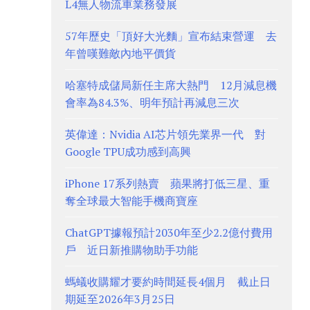
L4無人物流車業務發展
57年歷史「頂好大光麵」宣布結束營運 去
年曾嘆難敵內地平價貨
哈塞特成儲局新任主席大熱門 12月減息機
會率為84.3%、明年預計再減息三次
英偉達：Nvidia AI芯片領先業界一代 對
Google TPU成功感到高興
iPhone 17系列熱賣 蘋果將打低三星、重
奪全球最大智能手機商寶座
ChatGPT據報預計2030年至少2.2億付費用
戶 近日新推購物助手功能
螞蟻收購耀才要約時間延長4個月 截止日
期延至2026年3月25日