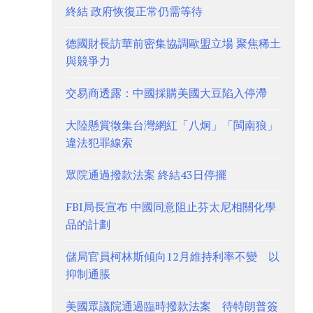
終結 政府恢復正常仍需等待
德國財長訪華前密集協調歐盟立場 聚焦稀土
與競爭力
交易商透露：中國採購美國大豆陷入停滯
大陸懸賞徵集台灣網紅「八炯」「閩南狼」
違法犯罪線索
眾院通過撥款法案 終結43日停擺
FBI局長宣布 中國同意阻止芬太尼相關化學
品的計劃
儲局官員柯林斯傾向12月維持利率不變 以
抑制通脹
美國眾議院通過臨時撥款法案 待特朗普簽