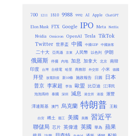
9988
700
1810
AI
Apple
1211
9992
ChatGPT
IPO
Google
FTX
Meta
Elon Musk
Netflix
TikTok
Tesla
OpenAI
Nvidia
Omicron
Twitter
中國
世界盃
中國GDP
中國旅客
二十大
伊朗
人民幣
以色列
亞馬遜
京東
俄羅斯
加息
加拿大
南韓
內地
停擺
北京
印度
小米
台灣
台積電
哈里
商務部
外交部
德國
日本
拜登
施政報告
日圓
新10條
放寬防疫
歐盟
普京
李家超
比亞迪
江澤民
李強
減息
滙豐
泡泡瑪特
泰國
深圳
港股
港交所
特朗普
烏克蘭
澤連斯基
澳門
王毅
習近平
美國
稀土
白宮
罷工
美團
聯儲局
蘋果
英國
英偉達
芯片
華為
貝森特
裁員
配股
通脹
訪華
通關
辛偉誠