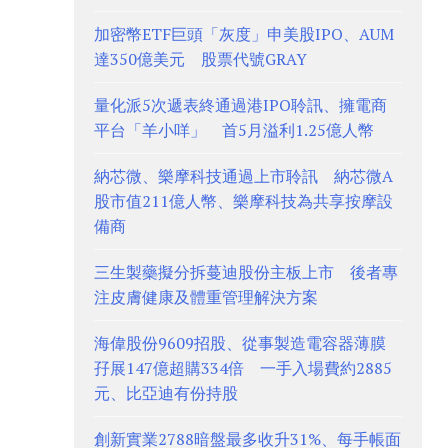
加密幣ETF巨頭「灰度」申美股IPO、AUM
達350億美元 股票代號GRAY
量化派5次遞表終通過港IPO聆訊、擁電商
平台「羊小咩」 首5月溢利1.25億人幣
納芯微、樂摩科技通過上市聆訊 納芯微A
股市值211億人幣、樂摩科技為共享按摩設
備商
三生製藥擬分拆蔓迪股份主板上市 後者專
注皮膚健康及體重管理解決方案
海偉股份9609招股、從事製造電容器薄膜
孖展147億超購334倍 一手入場費約2885
元、比亞迪有份持股
創新實業2788暗盤最多收升31%、每手帳面