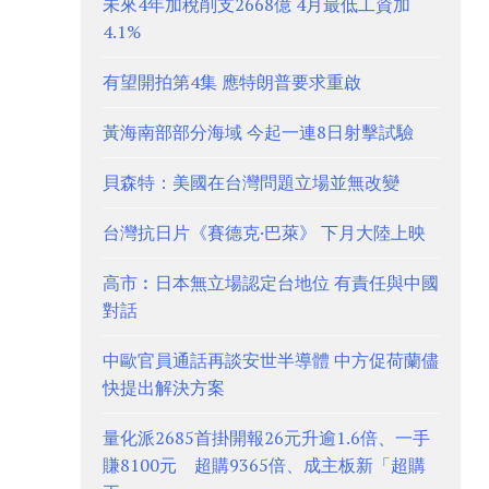
未來4年加稅削支2668億 4月最低工資加
4.1%
有望開拍第4集 應特朗普要求重啟
黃海南部部分海域 今起一連8日射擊試驗
貝森特：美國在台灣問題立場並無改變
台灣抗日片《賽德克·巴萊》 下月大陸上映
高市︰日本無立場認定台地位 有責任與中國
對話
中歐官員通話再談安世半導體 中方促荷蘭儘
快提出解決方案
量化派2685首掛開報26元升逾1.6倍、一手
賺8100元 超購9365倍、成主板新「超購