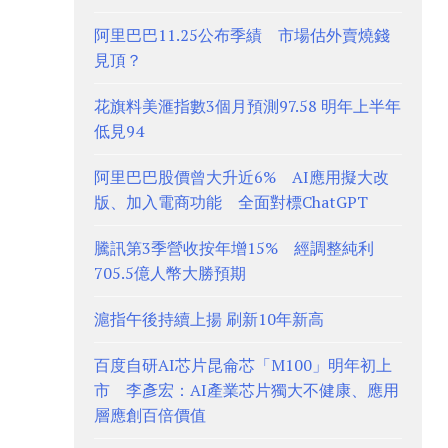
阿里巴巴11.25公布季績 市場估外賣燒錢
見頂？
花旗料美滙指數3個月預測97.58 明年上半年
低見94
阿里巴巴股價曾大升近6% AI應用擬大改
版、加入電商功能 全面對標ChatGPT
騰訊第3季營收按年增15% 經調整純利
705.5億人幣大勝預期
滬指午後持續上揚 刷新10年新高
百度自研AI芯片昆侖芯「M100」明年初上
市 李彥宏：AI產業芯片獨大不健康、應用
層應創百倍價值