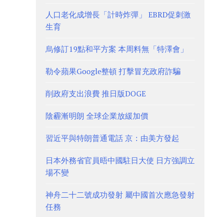
人口老化成增長「計時炸彈」 EBRD促刺激
生育
烏修訂19點和平方案 本周料無「特澤會」
勒令蘋果Google整頓 打擊冒充政府詐騙
削政府支出浪費 推日版DOGE
陰霾漸明朗 全球企業放緩加價
習近平與特朗普通電話 京：由美方發起
日本外務省官員晤中國駐日大使 日方強調立
場不變
神舟二十二號成功發射 屬中國首次應急發射
任務