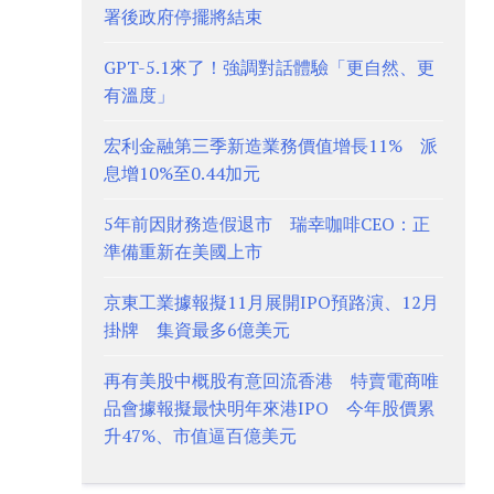
署後政府停擺將結束
GPT-5.1來了！強調對話體驗「更自然、更
有溫度」
宏利金融第三季新造業務價值增長11% 派
息增10%至0.44加元
5年前因財務造假退市 瑞幸咖啡CEO：正
準備重新在美國上市
京東工業據報擬11月展開IPO預路演、12月
掛牌 集資最多6億美元
再有美股中概股有意回流香港 特賣電商唯
品會據報擬最快明年來港IPO 今年股價累
升47%、市值逼百億美元