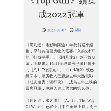
《Top Gun》續集
成2022冠軍
2023-01-07
idle
《阿凡達》電影時隔逾10年終於迎來續
集，早前有傳票房收入需要打入前5才可
能「打成平手」。《阿凡達2》亦不負期
望，上映未足1個月全球票房已逾15億美
元（約117億港元）。《阿凡達2》或已
經回本，票房收入已超越去年大熱電影
《壯志凌雲：獨行俠》，成為去年上映的
票房冠軍，更殺入史上票房的第10位。
《阿凡達：水之道》（Avatar: The Way
Of Water）已於上月中在全球上映，周三