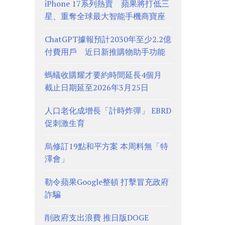
iPhone 17系列熱賣 蘋果將打低三
星、重奪全球最大智能手機商寶座
ChatGPT據報預計2030年至少2.2億
付費用戶 近日新推購物助手功能
螞蟻收購耀才要約時間延長4個月
截止日期延至2026年3月25日
人口老化成增長「計時炸彈」 EBRD
促刺激生育
烏修訂19點和平方案 本周料無「特
澤會」
勒令蘋果Google整頓 打擊冒充政府
詐騙
削政府支出浪費 推日版DOGE