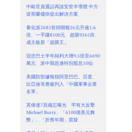
中歐官員通話再談安世半導體 中方
促荷蘭儘快提出解決方案
量化派2685首掛開報26元升逾1.6
倍、一手賺8100元 超購9365倍、
成主板新「超購王」
冠忠巴士半年純利大增9.5倍至6690
萬元 派中期息連特別股息10仙
美國防部據報指阿里巴巴、百度、
比亞迪等應被列入「中國軍事企業
名單」
英偉達7頁備忘曝光 罕有大反擊
Michael Burry、「6100億美元舞
弊」、「折舊年期」質疑