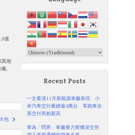
.5億
和其他
裝備。
Recent Posts
一文看清11月新能源車廠表現 小
米汽車交付量續逾4萬台 零跑車全
系交付再創新高
大包
華為「問界」車廠賽力斯獲深交所
調入港股通標的證券名單