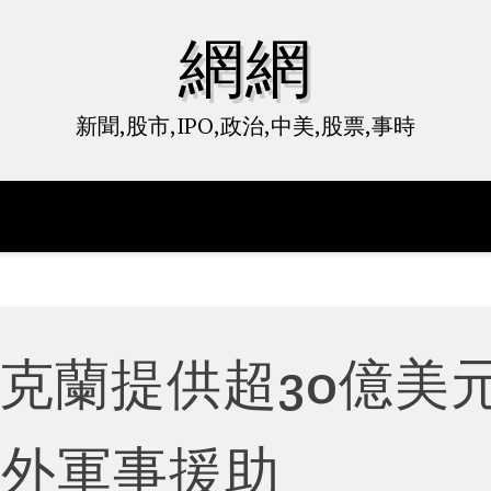
網網
新聞,股市,IPO,政治,中美,股票,事時
克蘭提供超30億美
額外軍事援助