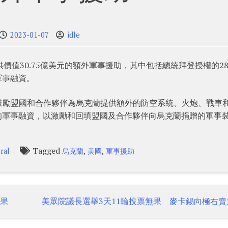
2023-01-07
idle
價值30.75億美元的額外軍事援助，其中包括總統拜登授權的28
軍事融資。
鼓勵盟國和合作夥伴為烏克蘭提供額外的防空系統、火炮、戰車
元的軍事融資，以激勵和回填盟國及合作夥伴向烏克蘭捐贈的軍事
Tagged
,
,
ral
烏克蘭
美國
軍事援助
無果
美眾院議長選舉3天11輪投票無果 麥卡錫向極右賣