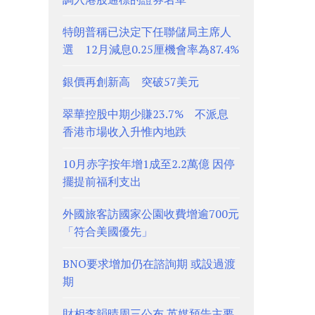
特朗普稱已決定下任聯儲局主席人
選 12月減息0.25厘機會率為87.4%
銀價再創新高 突破57美元
翠華控股中期少賺23.7% 不派息
香港市場收入升惟內地跌
10月赤字按年增1成至2.2萬億 因停
擺提前福利支出
外國旅客訪國家公園收費增逾700元
「符合美國優先」
BNO要求增加仍在諮詢期 或設過渡
期
財相李韻晴周三公布 英媒預告主要