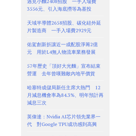
遇見小麵2408招股 一手入場費
3556元、引入海底撈等為基投
天域半導體2658招股、碳化硅外延
片製造商 一手入場費2929元
佑駕創新折讓近一成配股淨籌2億
元 用於L4無人物流車業務發展
57年歷史「頂好大光麵」宣布結束
營運 去年曾嘆難敵內地平價貨
哈塞特成儲局新任主席大熱門 12
月減息機會率為84.3%、明年預計再
減息三次
英偉達：Nvidia AI芯片領先業界一
代 對Google TPU成功感到高興