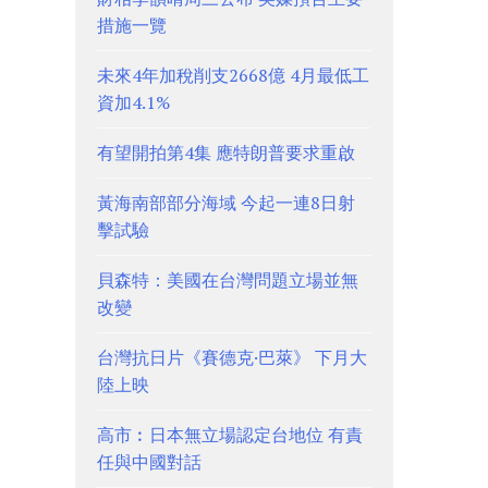
措施一覽
未來4年加稅削支2668億 4月最低工
資加4.1%
有望開拍第4集 應特朗普要求重啟
黃海南部部分海域 今起一連8日射
擊試驗
貝森特：美國在台灣問題立場並無
改變
台灣抗日片《賽德克·巴萊》 下月大
陸上映
高市︰日本無立場認定台地位 有責
任與中國對話