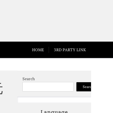
HOME
3RD PARTY LINK
Search
元
Search
Language