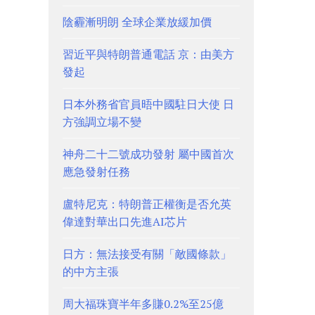
陰霾漸明朗 全球企業放緩加價
習近平與特朗普通電話 京：由美方
發起
日本外務省官員晤中國駐日大使 日
方強調立場不變
神舟二十二號成功發射 屬中國首次
應急發射任務
盧特尼克：特朗普正權衡是否允英
偉達對華出口先進AI芯片
日方：無法接受有關「敵國條款」
的中方主張
周大福珠寶半年多賺0.2%至25億